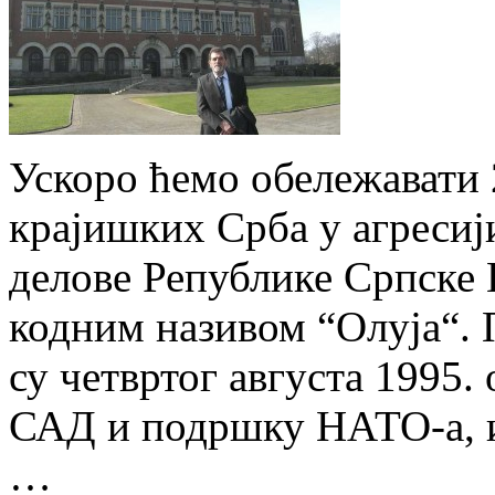
Ускоро ћемо обележавати
крајишких Срба у агресији
делове Републике Српске 
кодним називом “Олуја“. 
су четвртог августа 1995.
САД и подршку НАТО-а, и
…