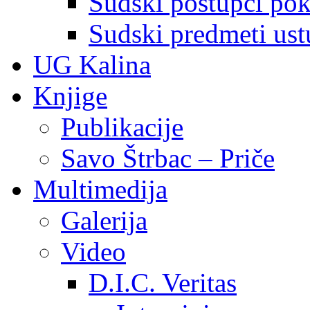
Sudski postupci pokr
Sudski predmeti ustu
UG Kalina
Knjige
Publikacije
Savo Štrbac – Priče
Multimedija
Galerija
Video
D.I.C. Veritas