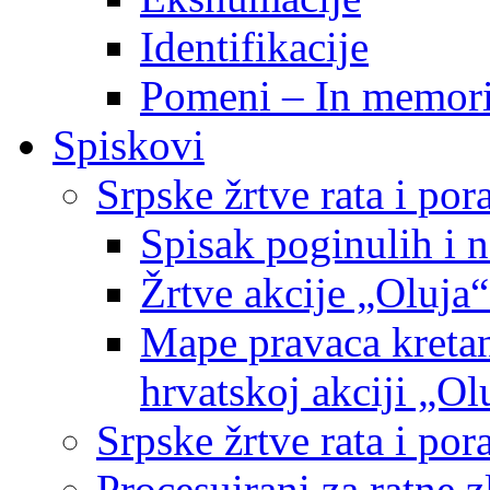
Identifikacije
Pomeni – In memor
Spiskovi
Srpske žrtve rata i po
Spisak poginulih i n
Žrtve akcije „Oluja“
Mape pravaca kretan
hrvatskoj akciji „Ol
Srpske žrtve rata i p
Procesuirani za ratne 