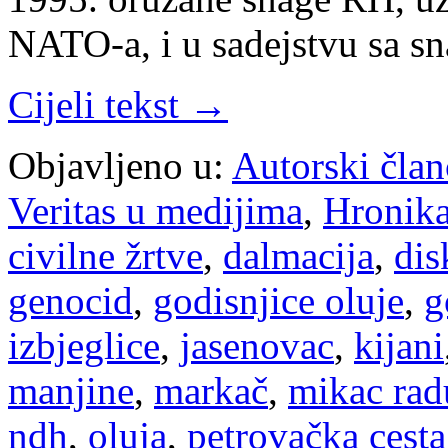
NATO-a, i u sadejstvu sa
Cijeli tekst →
Objavljeno u:
Autorski član
Veritas u medijima
,
Hronik
civilne žrtve
,
dalmacija
,
dis
genocid
,
godisnjice oluje
,
g
izbjeglice
,
jasenovac
,
kijani
manjine
,
markač
,
mikac radu
ndh
,
oluja
,
petrovačka cesta