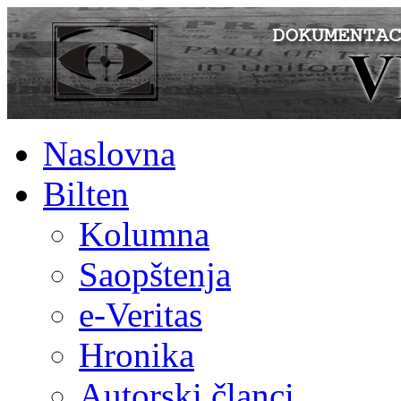
Naslovna
Bilten
Kolumna
Saopštenja
e-Veritas
Hronika
Autorski članci