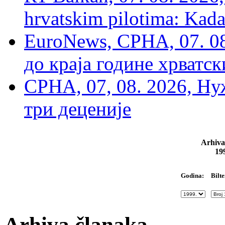
hrvatskim pilotima: Kada
EuroNews, СРНА, 07. 0
до краја године хрватс
СРНА, 07, 08. 2026, Ну
три деценије
Arhiva
19
Bilte
Godina:
Arhiva članaka