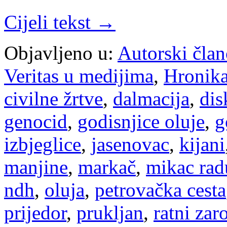
Cijeli tekst →
Objavljeno u:
Autorski član
Veritas u medijima
,
Hronik
civilne žrtve
,
dalmacija
,
dis
genocid
,
godisnjice oluje
,
g
izbjeglice
,
jasenovac
,
kijani
manjine
,
markač
,
mikac radu
ndh
,
oluja
,
petrovačka cesta
prijedor
,
prukljan
,
ratni zar