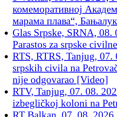
комеморативној Академи
марама плава“, Бањалука
Glas Srpske, SRNA, 08. 0
Parastos za srpske civilne
RTS, RTRS, Tanjug, 07. 0
srpskih civila na Petrovač
nije odgovarao [Video]
RTV, Tanjug, 07. 08. 2026
izbegličkoj koloni na Pet
RT Balkan, 07. 08. 2026,