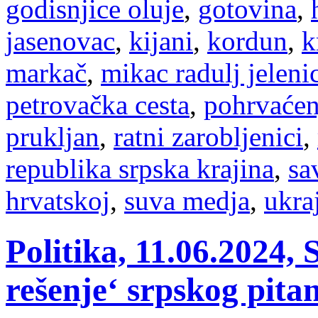
godisnjice oluje
,
gotovina
,
jasenovac
,
kijani
,
kordun
,
k
markač
,
mikac radulj jeleni
petrovačka cesta
,
pohrvaćen
prukljan
,
ratni zarobljenici
,
republika srpska krajina
,
sa
hrvatskoj
,
suva medja
,
ukra
Politika, 11.06.2024,
rešenje‘ srpskog pita