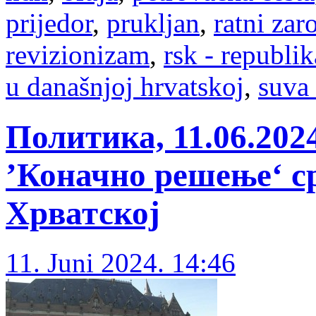
prijedor
,
prukljan
,
ratni zar
revizionizam
,
rsk - republik
u današnjoj hrvatskoj
,
suva
Политика, 11.06.202
’Коначно решење‘ с
Хрватској
11. Juni 2024. 14:46