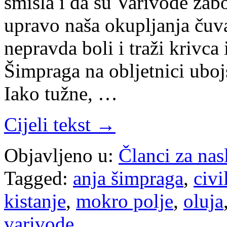
smisla i da su Varivode zab
upravo naša okupljanja čuvaj
nepravda boli i traži krivca
Šimpraga na obljetnici uboj
Iako tužne, …
Cijeli tekst →
Objavljeno u:
Članci za na
Tagged:
anja šimpraga
,
civi
kistanje
,
mokro polje
,
oluja
varivode