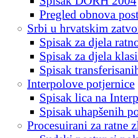
Spisak DORH 2004
Pregled obnova pos
Srbi u hrvatskim zatv
Spisak za djela ratn
Spisak za djela klas
Spisak transferisani
Interpolove potjernice
Spisak lica na Inte
Spisak uhapšenih po
Procesuirani za ratne z