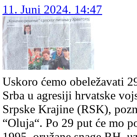
11. Juni 2024. 14:47
Uskoro ćemo obeležavati 29.
Srba u agresiji hrvatske vo
Srpske Krajine (RSK), poz
“Oluja“. Po 29 put će mo po
1995. oružane snage RH, u