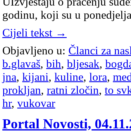
UIzvještaju o praćenju suđe
godinu, koji su u ponedjelj
Cijeli tekst →
Objavljeno u:
Članci za na
b.glavaš
,
bih
,
bljesak
,
bogd
jna
,
kijani
,
kuline
,
lora
,
med
prokljan
,
ratni zločin
,
to sv
hr
,
vukovar
Portal Novosti, 04.11