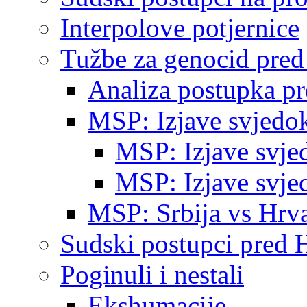
Interpolove potjernice
Tužbe za genocid pre
Analiza postupka p
MSP: Izjave svjedo
MSP: Izjave svje
MSP: Izjave svje
MSP: Srbija vs Hrva
Sudski postupci pred 
Poginuli i nestali
Ekshumacije