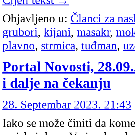
Objavljeno u:
Članci za na
grubori
,
kijani
,
masakr
,
mok
plavno
,
strmica
,
tuđman
,
uz
Portal Novosti, 28.09
i dalje na čekanju
28. Septembar 2023. 21:43
Iako se može činiti da kom