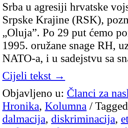
Srba u agresiji hrvatske vo
Srpske Krajine (RSK), poz
„Oluja”. Po 29 put ćemo pon
1995. oružane snage RH, u
NATO-a, i u sadejstvu sa 
Cijeli tekst →
Objavljeno u:
Članci za na
Hronika
,
Kolumna
/
Tagged
dalmacija
,
diskriminacija
,
e