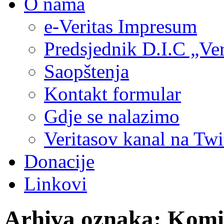
O nama
e-Veritas Impresum
Predsjednik D.I.C „Ver
Saopštenja
Kontakt formular
Gdje se nalazimo
Veritasov kanal na Twi
Donacije
Linkovi
Arhiva oznaka:
Komis