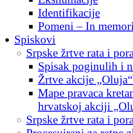
Identifikacije
Pomeni – In memor
Spiskovi
Srpske žrtve rata i po
Spisak poginulih i n
Žrtve akcije „Oluja“
Mape pravaca kretan
hrvatskoj akciji „Ol
Srpske žrtve rata i p
Procesuirani za ratne 