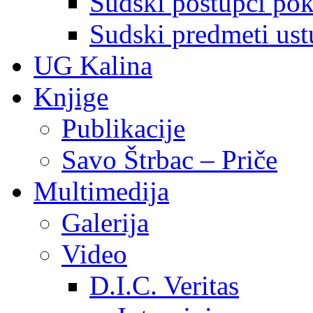
Sudski postupci pokr
Sudski predmeti ustu
UG Kalina
Knjige
Publikacije
Savo Štrbac – Priče
Multimedija
Galerija
Video
D.I.C. Veritas