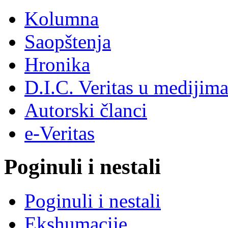
Kolumna
Saopštenja
Hronika
D.I.C. Veritas u medijim
Autorski članci
e-Veritas
Poginuli i nestali
Poginuli i nestali
Ekshumacije