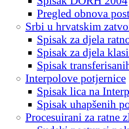
Spisak DORH 2004
Pregled obnova pos
Srbi u hrvatskim zatv
Spisak za djela ratn
Spisak za djela klas
Spisak transferisani
Interpolove potjernice
Spisak lica na Inte
Spisak uhapšenih po
Procesuirani za ratne z