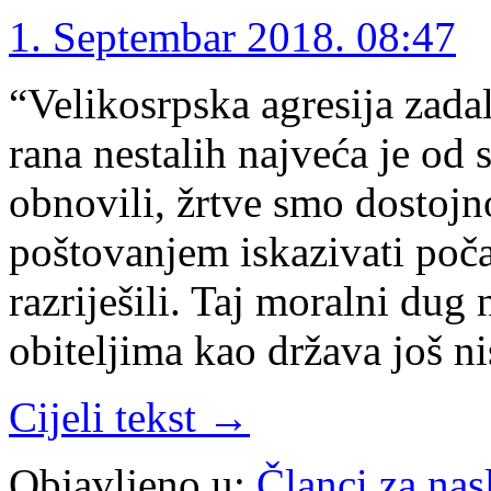
1. Septembar 2018. 08:47
“Velikosrpska agresija zada
rana nestalih najveća je od 
obnovili, žrtve smo dostoj
poštovanjem iskazivati poča
razriješili. Taj moralni dug
obiteljima kao država još ni
Cijeli tekst →
Objavljeno u:
Članci za na