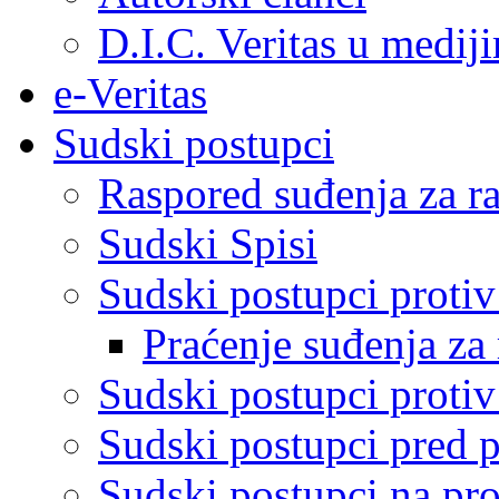
D.I.C. Veritas u medij
e-Veritas
Sudski postupci
Raspored suđenja za ra
Sudski Spisi
Sudski postupci proti
Praćenje suđenja za 
Sudski postupci proti
Sudski postupci pred 
Sudski postupci na pro