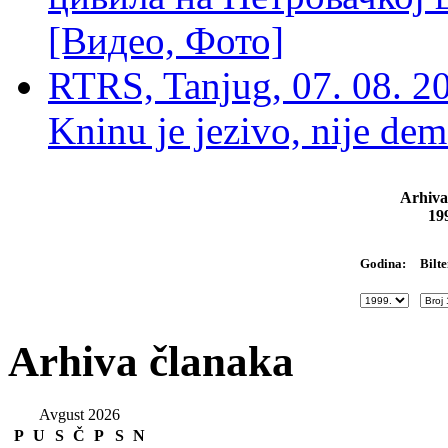
[Видео, Фото]
RTRS, Tanjug, 07. 08. 2
Kninu je jezivo, nije dem
Arhiva
19
Bilte
Godina:
Arhiva članaka
Avgust 2026
P
U
S
Č
P
S
N