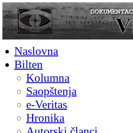
Naslovna
Bilten
Kolumna
Saopštenja
e-Veritas
Hronika
Autorski članci