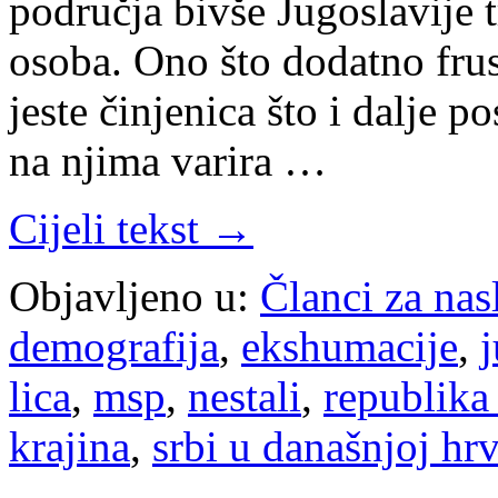
područja bivše Jugoslavije 
osoba. Ono što dodatno frus
jeste činjenica što i dalje po
na njima varira …
Cijeli tekst →
Objavljeno u:
Članci za na
demografija
,
ekshumacije
,
j
lica
,
msp
,
nestali
,
republika
krajina
,
srbi u današnjoj hr