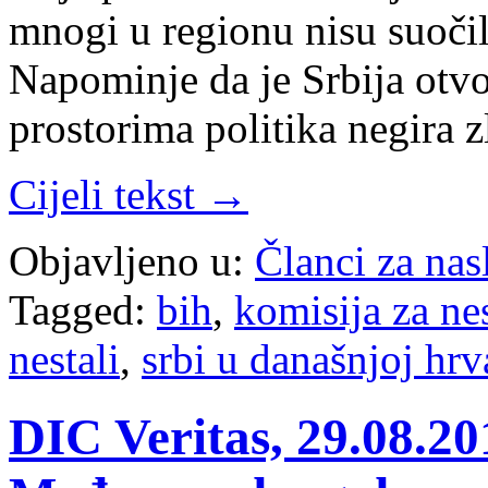
mnogi u regionu nisu suoči
Napominje da je Srbija otvo
prostorima politika negira 
Cijeli tekst →
Objavljeno u:
Članci za na
Tagged:
bih
,
komisija za nes
nestali
,
srbi u današnjoj hrv
DIC Veritas, 29.08.2