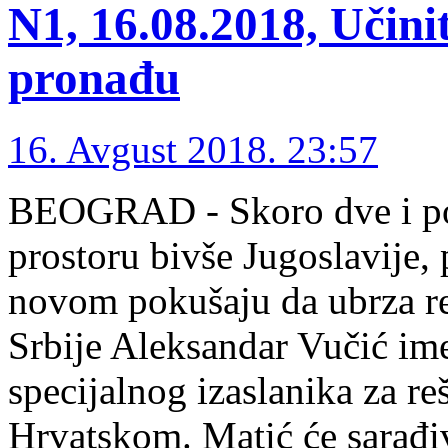
N1, 16.08.2018, Učinit
pronađu
16. Avgust 2018. 23:57
BEOGRAD - Skoro dve i po 
prostoru bivše Jugoslavije, 
novom pokušaju da ubrza re
Srbije Aleksandar Vučić im
specijalnog izaslanika za re
Hrvatskom. Matić će sarađi