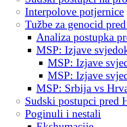
Interpolove potjernice
Tužbe za genocid pre
Analiza postupka p
MSP: Izjave svjedo
MSP: Izjave svje
MSP: Izjave svje
MSP: Srbija vs Hrva
Sudski postupci pred 
Poginuli i nestali
Ekshumacije