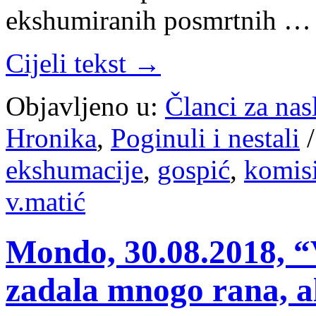
ekshumiranih posmrtnih …
Cijeli tekst →
Objavljeno u:
Članci za na
Hronika
,
Poginuli i nestali
ekshumacije
,
gospić
,
komisi
v.matić
Mondo, 30.08.2018, “
zadala mnogo rana, 