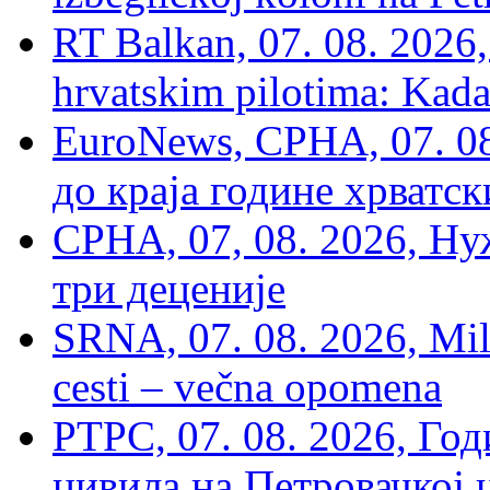
RT Balkan, 07. 08. 2026,
hrvatskim pilotima: Kada
EuroNews, СРНА, 07. 0
до краја године хрватс
СРНА, 07, 08. 2026, Ну
три деценије
SRNA, 07. 08. 2026, Mil
cesti – večna opomena
РТРС, 07. 08. 2026, Г
цивила на Петровачкој ц