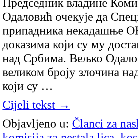
Председник владине Комис
Одаловић очекује да Специ
припадника некадашње О
доказима који су му дост
над Србима. Вељко Одалови
великом броју злочина на
који су …
Cijeli tekst →
Objavljeno u:
Članci za na
komisija za nestala lica
,
kos