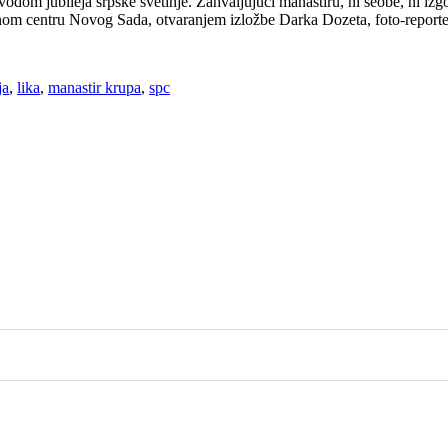
dom jubileja srpske svetinje. Zahvaljujući manastiru, ni seobe, ni i
nom centru Novog Sada, otvaranjem izložbe Darka Dozeta, foto-report
ja
,
lika
,
manastir krupa
,
spc