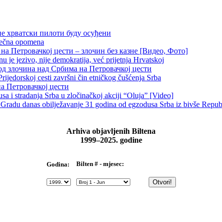
не хрватски пилоти буду осуђени
 večna opomena
на Петровачкој цести – злочин без казне [Видео, Фото]
je jezivo, nije demokratija, već prijetnja Hrvatskoj
д злочина над Србима на Петровачкој цести
rijedorskoj cesti završni čin etničkog čušćenja Srba
на Петровачкој цести
 i stradanja Srba u zločinačkoj akciji “Oluja” [Video]
radu danas obilježavanje 31 godina od egzodusa Srba iz bivše Repub
Arhiva objavljenih Biltena
1999–2025. godine
Bilten # - mjesec:
Godina: