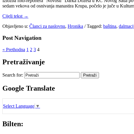
Izložba foto-reportera “Novosti” Darka Dozeta u KC Novog Sada povo
sedam vekova od osnivanja manastira Krupa, počelo je juče u Kultur
Cijeli tekst →
Objavljeno u:
Članci za naslovnu
,
Hronika
/
Tagged:
baština
,
dalmaci
Post Navigation
« Prethodna
1
2
3
4
Pretraživanje
Search for:
Google Translate
Select Language
▼
Bilten: