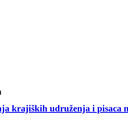
a
nja krajiških udruženja i pisaca