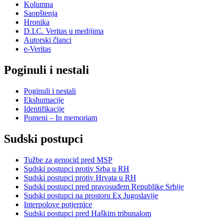
Kolumna
Saopštenja
Hronika
D.I.C. Veritas u medijima
Autorski članci
e-Veritas
Poginuli i nestali
Poginuli i nestali
Ekshumacije
Identifikacije
Pomeni – In memoriam
Sudski postupci
Tužbe za genocid pred MSP
Sudski postupci protiv Srba u RH
Sudski postupci protiv Hrvata u RH
Sudski postupci pred pravosuđem Republike Srbije
Sudski postupci na prostoru Ex Jugoslavije
Interpolove potjernice
Sudski postupci pred Haškim tribunalom