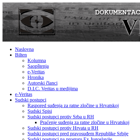
Naslovna
Bilten
Kolumna
Saopštenja
e-Veritas
Hronika
Autorski članci
D.I.C. Veritas u medijima
e-Veritas
Sudski postupci
Raspored suđenja za ratne zločine u Hrvatskoj
Sudski Spisi
Sudski postupci protiv Srba u RH
Praćenje suđenja za ratne zločine u Hrvatskoj
Sudski postupci protiv Hrvata u RH
Sudski postupci pred pravosuđem Republike Srbije
Sudski postupci na prostoru Ex Jugoslavije