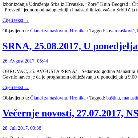
Izbor izdanja Udruženja Srba iz Hrvatske, “Zore” Knin-Beograd i Či
“Prosveti” jednom od najuglednijih i najstarijih izdavača u Srbiji čija
Cijeli tekst →
Objavljeno u:
Članci za naslovnu
,
Hronika
/
Tagged:
jovan rašković
,
SRNA, 25.08.2017, U ponedjelja
26. Avgust 2017. 05:44
OBROVAC, 25. AVGUSTA /SRNA/ – Sedamsto godina Manastira Krupa b
Gavrilo naveo je da je programom obilježavanja u ponedjeljak u 9.00 č
Cijeli tekst →
Objavljeno u:
Članci za naslovnu
,
Hronika
/
Tagged:
baština
,
manasti
Večernje novosti, 27.07.2017, 
28. Juli 2017. 00:38