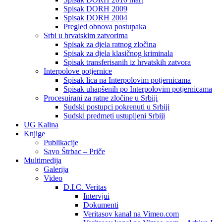
Spisak DORH 2009
Spisak DORH 2004
Pregled obnova postupaka
Srbi u hrvatskim zatvorima
Spisak za djela ratnog zločina
Spisak za djela klasičnog kriminala
Spisak transferisanih iz hrvatskih zatvora
Interpolove potjernice
Spisak lica na Interpolovim potjernicama
Spisak uhapšenih po Interpolovim potjernicama
Procesuirani za ratne zločine u Srbiji
Sudski postupci pokrenuti u Srbiji
Sudski predmeti ustupljeni Srbiji
UG Kalina
Knjige
Publikacije
Savo Štrbac – Priče
Multimedija
Galerija
Video
D.I.C. Veritas
Intervjui
Dokumenti
Veritasov kanal na Vimeo.com