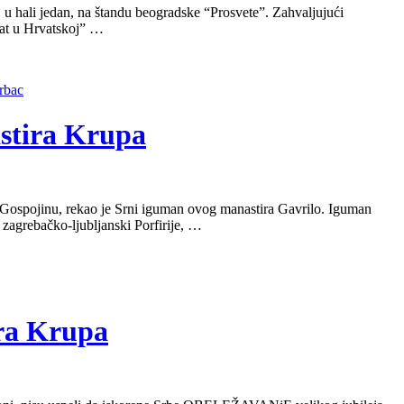
 hali jedan, na štandu beogradske “Prosvete”. Zahvaljujući
 rat u Hrvatskoj” …
trbac
astira Krupa
spojinu, rekao je Srni iguman ovog manastira Gavrilo. Iguman
 zagrebačko-ljubljanski Porfirije, …
ira Krupa