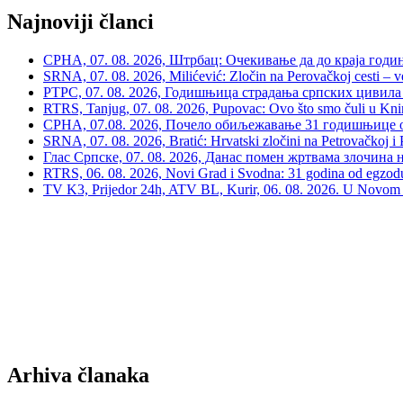
Najnoviji članci
СРНА, 07. 08. 2026, Штрбац: Очекивање да до краја годи
SRNA, 07. 08. 2026, Milićević: Zločin na Perovačkoj cesti –
РТРС, 07. 08. 2026, Годишњица страдања српских цивила 
RTRS, Tanjug, 07. 08. 2026, Pupovac: Ovo što smo čuli u Kninu 
СРНА, 07.08. 2026, Почело обиљежавање 31 годишњице о
SRNA, 07. 08. 2026, Bratić: Hrvatski zločini na Petrovačkoj i P
Глас Српске, 07. 08. 2026, Данас помен жртвама злочина 
RTRS, 06. 08. 2026, Novi Grad i Svodna: 31 godina od egzodusa
TV K3, Prijedor 24h, ATV BL, Kurir, 06. 08. 2026. U Novom G
Arhiva članaka