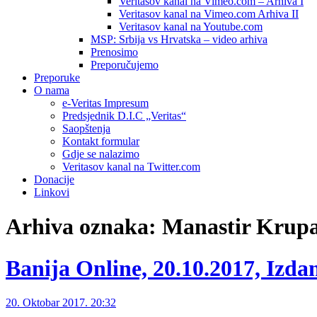
Veritasov kanal na Vimeo.com – Arhiva I
Veritasov kanal na Vimeo.com Arhiva II
Veritasov kanal na Youtube.com
MSP: Srbija vs Hrvatska – video arhiva
Prenosimo
Preporučujemo
Preporuke
O nama
e-Veritas Impresum
Predsjednik D.I.C „Veritas“
Saopštenja
Kontakt formular
Gdje se nalazimo
Veritasov kanal na Twitter.com
Donacije
Linkovi
Arhiva oznaka:
Manastir Krup
Banija Online, 20.10.2017, Izda
20. Oktobar 2017. 20:32