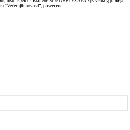
zgoni, nisu uspeli da iskorene Srbe OBELEŽAVANjE velikog jubileja –
era “Večernjih novosti”, posvećene …