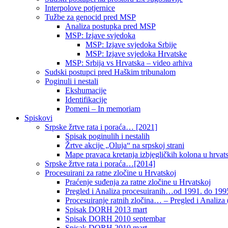
Interpolove potjernice
Tužbe za genocid pred MSP
Analiza postupka pred MSP
MSP: Izjave svjedoka
MSP: Izjave svjedoka Srbije
MSP: Izjave svjedoka Hrvatske
MSP: Srbija vs Hrvatska – video arhiva
Sudski postupci pred Haškim tribunalom
Poginuli i nestali
Ekshumacije
Identifikacije
Pomeni – In memoriam
Spiskovi
Srpske žrtve rata i poraća… [2021]
Spisak poginulih i nestalih
Žrtve akcije „Oluja“ na srpskoj strani
Mape pravaca kretanja izbjegličkih kolona u hrvats
Srpske žrtve rata i poraća…[2014]
Procesuirani za ratne zločine u Hrvatskoj
Praćenje suđenja za ratne zločine u Hrvatskoj
Pregled i Analiza procesuiranih…od 1991. do 1995
Procesuiranje ratnih zločina… – Pregled i Analiza (
Spisak DORH 2013 mart
Spisak DORH 2010 septembar
Spisak DORH 2010 mart