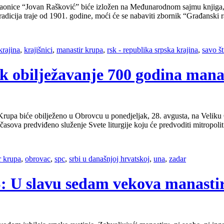
taonice “Jovan Rašković” biće izložen na Međunarodnom sajmu knjiga, u
 tradicija traje od 1901. godine, moći će se nabaviti zbornik “Građanski
krajina
,
krajišnici
,
manastir krupa
,
rsk - republika srpska krajina
,
savo š
k obilježavanje 700 godina man
iće obilježeno u Obrovcu u ponedjeljak, 28. avgusta, na Veliku Go
asova predviđeno služenje Svete liturgije koju će predvoditi mitropolit
r krupa
,
obrovac
,
spc
,
srbi u današnjoj hrvatskoj
,
una
,
zadar
NS: U slavu sedam vekova manast