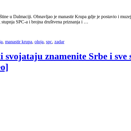
ine u Dalmaciji. Obnavljao je manastir Krupa gdje je postavio i muzej.
stupnja SPC-a i brojna društvena priznanja i …
ja
,
manastir krupa
,
oluja
,
spc
,
zadar
ti svojataju znamenite Srbe i sve
eo]