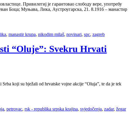
овластице. Привилегиј је гарантовао слободу вере, употребу
ван Боца; Муњава, Лика, Аустроугарска, 21. 8.1916 – манастир
lika
,
manastir krupa
,
nikodim milaš
,
novinari
,
spc
,
zagreb
sti “Oluje”: Svekru Hrvati
Srba koji su bježali od hrvatske vojne akcije “Oluja”, te da je tek
uja
,
petrovac
,
rsk - republika srpska krajina
,
svjedočenja
,
zadar
,
žegar