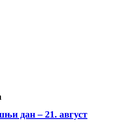
a
ашњи дан – 21. август