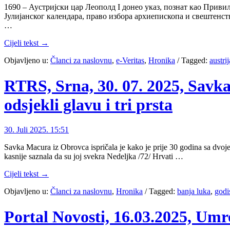
1690 – Аустријски цар Леополд I донео указ, познат као Привил
Јулијанског календара, право избора архиепископа и свештенс
…
Cijeli tekst →
Objavljeno u:
Članci za naslovnu
,
e-Veritas
,
Hronika
/
Tagged:
austrij
RTRS, Srna, 30. 07. 2025, Savk
odsjekli glavu i tri prsta
30. Juli 2025. 15:51
Savka Macura iz Obrovca ispričala je kako je prije 30 godina sa dvoje 
kasnije saznala da su joj svekra Nedeljka /72/ Hrvati …
Cijeli tekst →
Objavljeno u:
Članci za naslovnu
,
Hronika
/
Tagged:
banja luka
,
godi
Portal Novosti, 16.03.2025, Um