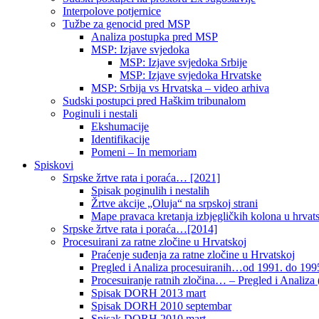
Interpolove potjernice
Tužbe za genocid pred MSP
Analiza postupka pred MSP
MSP: Izjave svjedoka
MSP: Izjave svjedoka Srbije
MSP: Izjave svjedoka Hrvatske
MSP: Srbija vs Hrvatska – video arhiva
Sudski postupci pred Haškim tribunalom
Poginuli i nestali
Ekshumacije
Identifikacije
Pomeni – In memoriam
Spiskovi
Srpske žrtve rata i poraća… [2021]
Spisak poginulih i nestalih
Žrtve akcije „Oluja“ na srpskoj strani
Mape pravaca kretanja izbjegličkih kolona u hrvats
Srpske žrtve rata i poraća…[2014]
Procesuirani za ratne zločine u Hrvatskoj
Praćenje suđenja za ratne zločine u Hrvatskoj
Pregled i Analiza procesuiranih…od 1991. do 1995
Procesuiranje ratnih zločina… – Pregled i Analiza (
Spisak DORH 2013 mart
Spisak DORH 2010 septembar
Spisak DORH 2010 mart