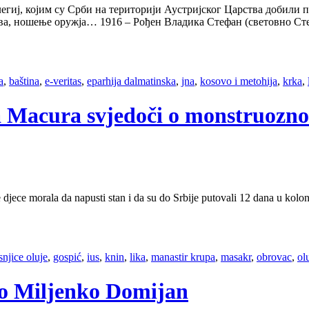
егиј, којим су Срби на територији Аустријског Царства добили п
тва, ношење оружја… 1916 – Рођен Владика Стефан (световно Сте
a
,
baština
,
e-veritas
,
eparhija dalmatinska
,
jna
,
kosovo i metohija
,
krka
,
a Macura svjedoči o monstruozno
djece morala da napusti stan i da su do Srbije putovali 12 dana u koloni 
snjice oluje
,
gospić
,
ius
,
knin
,
lika
,
manastir krupa
,
masakr
,
obrovac
,
ol
ro Miljenko Domijan