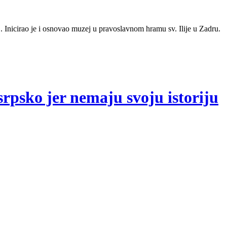
 Inicirao je i osnovao muzej u pravoslavnom hramu sv. Ilije u Zadru.
 srpsko jer nemaju svoju istoriju