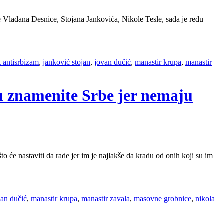
 Vladana Desnice, Stojana Jankovića, Nikole Tesle, sada je redu
t antisrbizam
,
janković stojan
,
jovan dučić
,
manastir krupa
,
manastir
u znamenite Srbe jer nemaju
to će nastaviti da rade jer im je najlakše da kradu od onih koji su im
van dučić
,
manastir krupa
,
manastir zavala
,
masovne grobnice
,
nikola