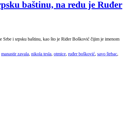
rpsku baštinu, na redu je Ruđer
e Srbe i srpsku baštinu, kao što je Riđer Bošković čijim je imenom
,
manastir zavala
,
nikola tesla
,
otmice
,
ruđer bošković
,
savo štrbac
,