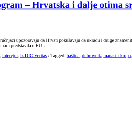
ogram – Hrvatska i dalje otima s
stručnjaci upozoravaju da Hrvati pokušavaju da ukradu i druge znamenit
anuaru predstavila u EU…
,
Intervjui
,
Iz DIC Veritas
/
Tagged:
baština
,
dubrovnik
,
manastir krupa