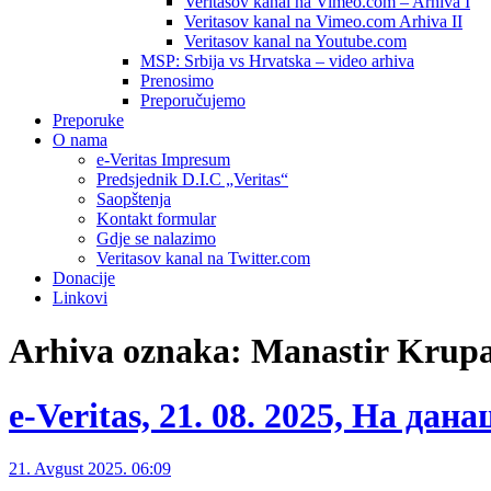
Veritasov kanal na Vimeo.com – Arhiva I
Veritasov kanal na Vimeo.com Arhiva II
Veritasov kanal na Youtube.com
MSP: Srbija vs Hrvatska – video arhiva
Prenosimo
Preporučujemo
Preporuke
O nama
e-Veritas Impresum
Predsjednik D.I.C „Veritas“
Saopštenja
Kontakt formular
Gdje se nalazimo
Veritasov kanal na Twitter.com
Donacije
Linkovi
Arhiva oznaka:
Manastir Krup
e-Veritas, 21. 08. 2025, На дан
21. Avgust 2025. 06:09