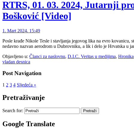
RTRS, 01. 03. 2024, Jutarnji pr
Bošković [Video]
1. Mart 2024. 15:49
Posle krađe Nikole Tesle i stavljanja jegovog lika na evro kovanicu, 
nedavno nazvan aerodrom u Dubrovniku, a lik i delo je Hrvatska u j
Objavljeno u:
Članci za naslovnu
,
D.I.C. Veritas u medijima
,
Hronika
vladan desnica
Post Navigation
1
2
3
4
Sljedeća »
Pretraživanje
Search for:
Google Translate