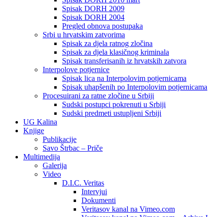
Spisak DORH 2009
Spisak DORH 2004
Pregled obnova postupaka
Srbi u hrvatskim zatvorima
Spisak za djela ratnog zločina
Spisak za djela klasičnog kriminala
Spisak transferisanih iz hrvatskih zatvora
Interpolove potjernice
Spisak lica na Interpolovim potjernicama
Spisak uhapšenih po Interpolovim potjernicama
Procesuirani za ratne zločine u Srbiji
Sudski postupci pokrenuti u Srbiji
Sudski predmeti ustupljeni Srbiji
UG Kalina
Knjige
Publikacije
Savo Štrbac – Priče
Multimedija
Galerija
Video
D.I.C. Veritas
Intervjui
Dokumenti
Veritasov kanal na Vimeo.com