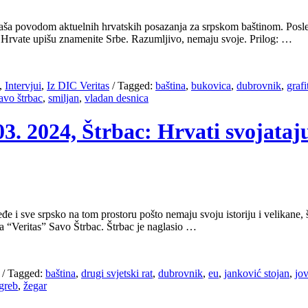
ktaša povodom aktuelnih hrvatskih posazanja za srpskom baštinom. Posle
u Hrvate upišu znamenite Srbe. Razumljivo, nemaju svoje. Prilog: …
,
Intervjui
,
Iz DIC Veritas
/
Tagged:
baština
,
bukovica
,
dubrovnik
,
grafi
avo štrbac
,
smiljan
,
vladan desnica
3. 2024, Štrbac: Hrvati svojataj
đe i sve srpsko na tom prostoru pošto nemaju svoju istoriju i velikane, š
a “Veritas” Savo Štrbac. Štrbac je naglasio …
/
Tagged:
baština
,
drugi svjetski rat
,
dubrovnik
,
eu
,
janković stojan
,
jo
greb
,
žegar