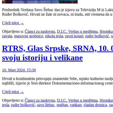
Predsednik Veritasa Savo Štrbac dao je izjavu za Televiziju M iz La
Ruđer Bošković. Hrvati ne žale ni novaca, ni truda, niti vremena da 
Cijeli tekst →
Objavljeno u:
Članci za naslovnu
,
D.I.C. Veritas u medijima
,
Hronika
zavala
,
masovne grobnice
,
nikola tesla
,
ravni kotari
,
ruđer bošković
,
s
RTRS, Glas Srpske, SRNA, 10. 0
svoju istoriju i velikane
10. Mart 2024. 15:30
Hrvati u kontinuitetu prisvajaju znamenite Srbe, srpsko kulturno naslje
najbliži, izjavio je Srni direktor Dokumentaciono-informacionog centr
Cijeli tekst →
Objavljeno u:
Članci za naslovnu
,
D.I.C. Veritas u medijima
,
Hronika
tesla
,
ruđer bošković
,
savo štrbac
,
smiljan
,
vatikan
,
vladan desnica
,
za