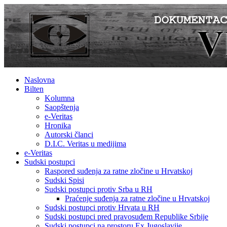
Naslovna
Bilten
Kolumna
Saopštenja
e-Veritas
Hronika
Autorski članci
D.I.C. Veritas u medijima
e-Veritas
Sudski postupci
Raspored suđenja za ratne zločine u Hrvatskoj
Sudski Spisi
Sudski postupci protiv Srba u RH
Praćenje suđenja za ratne zločine u Hrvatskoj
Sudski postupci protiv Hrvata u RH
Sudski postupci pred pravosuđem Republike Srbije
Sudski postupci na prostoru Ex Jugoslavije