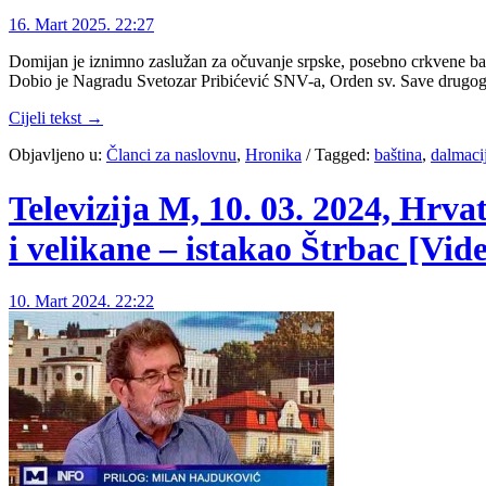
16. Mart 2025. 22:27
Domijan je iznimno zaslužan za očuvanje srpske, posebno crkvene bašt
Dobio je Nagradu Svetozar Pribićević SNV-a, Orden sv. Save drugog 
Cijeli tekst →
Objavljeno u:
Članci za naslovnu
,
Hronika
/
Tagged:
baština
,
dalmaci
Televizija M, 10. 03. 2024, Hrva
i velikane – istakao Štrbac [Vid
10. Mart 2024. 22:22