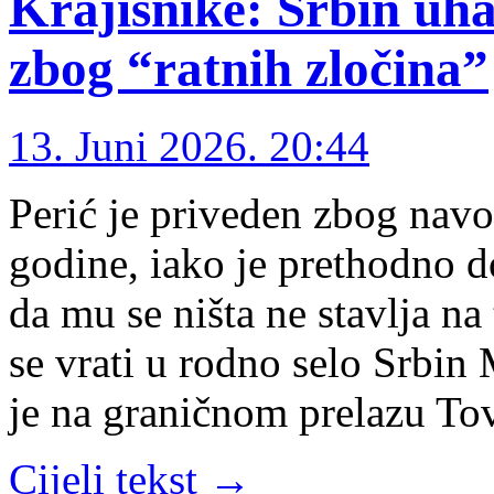
Krajišnike: Srbin uha
zbog “ratnih zločina”
13. Juni 2026. 20:44
Perić je priveden zbog navo
godine, iako je prethodno d
da mu se ništa ne stavlja na 
se vrati u rodno selo Srbin
je na graničnom prelazu To
Cijeli tekst →