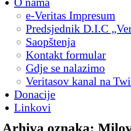
O nama
e-Veritas Impresum
Predsjednik D.I.C „Ver
Saopštenja
Kontakt formular
Gdje se nalazimo
Veritasov kanal na Twi
Donacije
Linkovi
Arhiva oznaka:
Milov