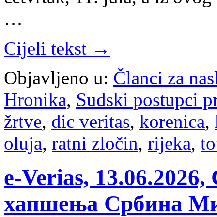
…
Cijeli tekst →
Objavljeno u:
Članci za na
Hronika
,
Sudski postupci p
žrtve
,
dic veritas
,
korenica
,
oluja
,
ratni zločin
,
rijeka
,
to
e-Verias, 13.06.202
хапшења Србина Ми