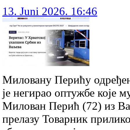
13. Juni 2026. 16:46
Миловану Перићу одређен 
је негирао оптужбе које м
Милован Перић (72) из Ва
прелазу Товарник прилико