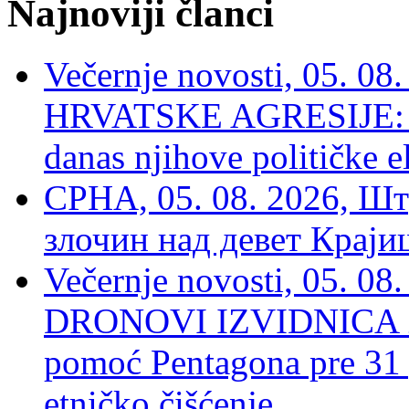
Najnoviji članci
Večernje novosti, 05. 
HRVATSKE AGRESIJE: Hte
danas njihove političke e
СРНА, 05. 08. 2026, Шт
злочин над девет Крај
Večernje novosti, 05.
DRONOVI IZVIDNICA ZA
pomoć Pentagona pre 31
etničko čišćenje