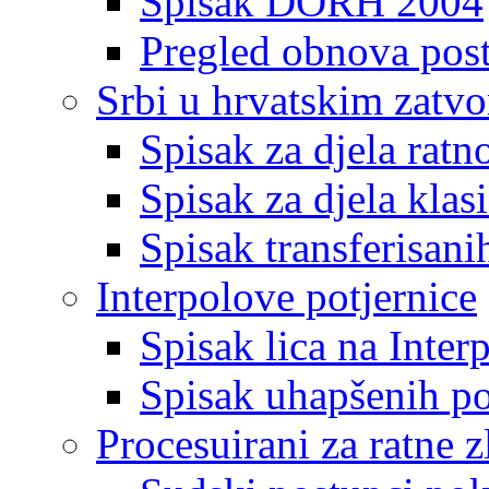
Spisak DORH 2004
Pregled obnova pos
Srbi u hrvatskim zatv
Spisak za djela ratn
Spisak za djela klas
Spisak transferisani
Interpolove potjernice
Spisak lica na Inte
Spisak uhapšenih po
Procesuirani za ratne z