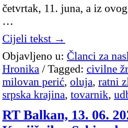
četvrtak, 11. juna, a iz ov
…
Cijeli tekst →
Objavljeno u:
Članci za na
Hronika
/
Tagged:
civilne ž
milovan perić
,
oluja
,
ratni z
srpska krajina
,
tovarnik
,
ud
RT Balkan, 13. 06. 20