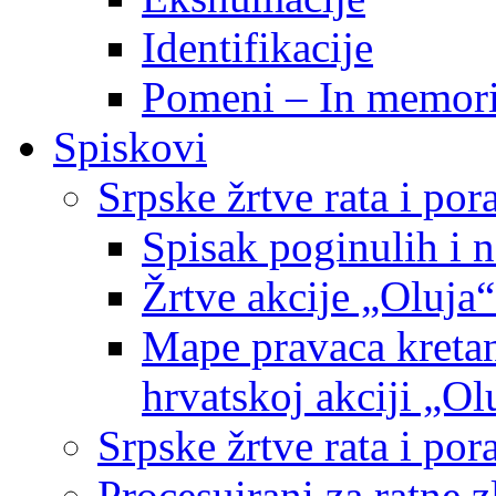
Identifikacije
Pomeni – In memor
Spiskovi
Srpske žrtve rata i po
Spisak poginulih i n
Žrtve akcije „Oluja“
Mape pravaca kretan
hrvatskoj akciji „Ol
Srpske žrtve rata i p
Procesuirani za ratne 