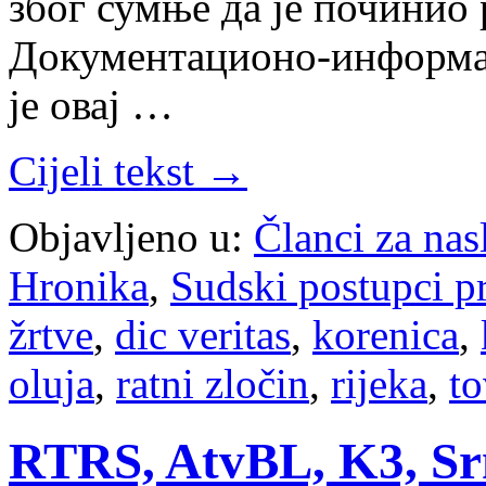
због сумње да је починио 
Документационо-информац
је овај …
Cijeli tekst →
Objavljeno u:
Članci za na
Hronika
,
Sudski postupci p
žrtve
,
dic veritas
,
korenica
,
oluja
,
ratni zločin
,
rijeka
,
to
RTRS, AtvBL, K3, Srna