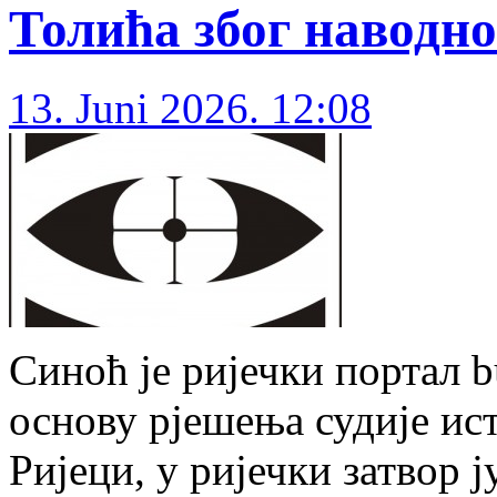
Толића због наводно
13. Juni 2026. 12:08
Синоћ је ријечки портал bu
основу рјешења судије ис
Ријеци, у ријечки затвор