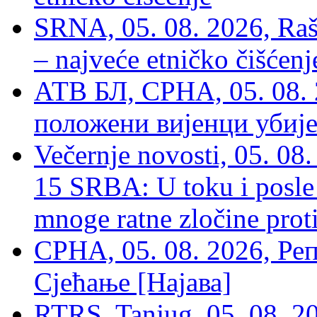
SRNA, 05. 08. 2026, Rašk
– najveće etničko čišćen
АТВ БЛ, СРНА, 05. 08. 
положени вијенци убиј
Večernje novosti, 05. 
15 SRBA: U toku i posle 
mnoge ratne zločine proti
СРНА, 05. 08. 2026, Ре
Сјећање [Најава]
RTRS, Tanjug, 05. 08. 20