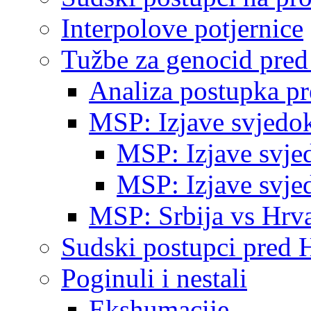
Interpolove potjernice
Tužbe za genocid pre
Analiza postupka p
MSP: Izjave svjedo
MSP: Izjave svje
MSP: Izjave svje
MSP: Srbija vs Hrva
Sudski postupci pred 
Poginuli i nestali
Ekshumacije