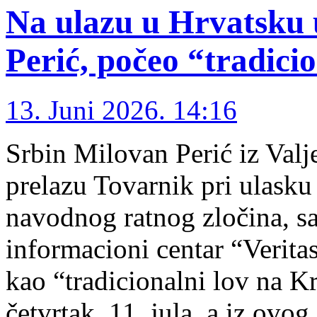
Na ulazu u Hrvatsku
Perić, počeo “tradici
13. Juni 2026. 14:16
Srbin Milovan Perić iz Val
prelazu Tovarnik pri ulasku
navodnog ratnog zločina, s
informacioni centar “Veritas
kao “tradicionalni lov na Kr
četvrtak, 11. jula, a iz ovo