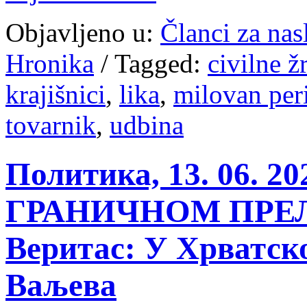
Objavljeno u:
Članci za na
Hronika
/
Tagged:
civilne ž
krajišnici
,
lika
,
milovan per
tovarnik
,
udbina
Политика, 13. 06.
ГРАНИЧНОМ ПРЕЛ
Веритас: У Хрватск
Ваљева