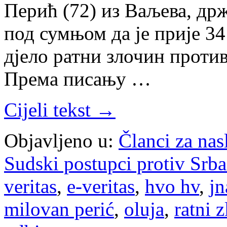
Перић (72) из Ваљева, др
под сумњом да је прије 3
дјело ратни злочин проти
Према писању …
Cijeli tekst →
Objavljeno u:
Članci za na
Sudski postupci protiv Srb
veritas
,
e-veritas
,
hvo hv
,
jn
milovan perić
,
oluja
,
ratni z