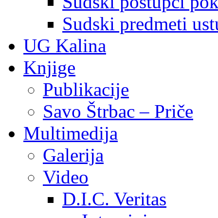
Sudski postupci pokr
Sudski predmeti ustu
UG Kalina
Knjige
Publikacije
Savo Štrbac – Priče
Multimedija
Galerija
Video
D.I.C. Veritas