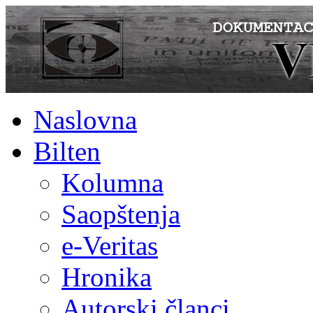
Naslovna
Bilten
Kolumna
Saopštenja
e-Veritas
Hronika
Autorski članci