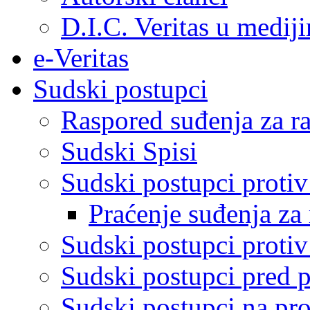
D.I.C. Veritas u medij
e-Veritas
Sudski postupci
Raspored suđenja za ra
Sudski Spisi
Sudski postupci proti
Praćenje suđenja za 
Sudski postupci proti
Sudski postupci pred 
Sudski postupci na pro