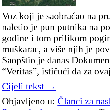
Voz koji je saobraćao na p
naletio je pun putnika na p
godine i tom prilikom pogin
muškarac, a više njih je po
Saopštio je danas Dokument
“Veritas”, ističući da za ov
Cijeli tekst →
Objavljeno u:
Članci za na