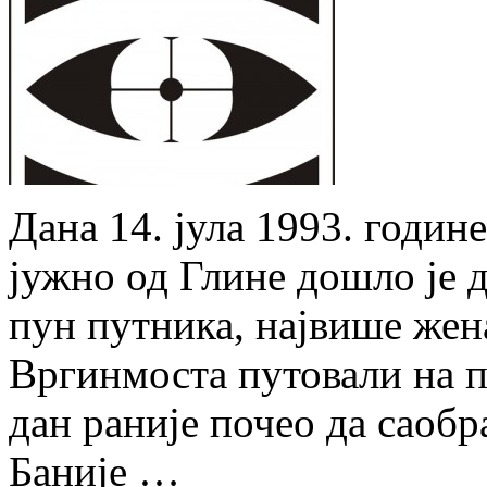
Дана 14. јула 1993. годин
јужно од Глине дошло је д
пун путника, највише жена
Вргинмоста путовали на пи
дан раније почео да саоб
Баније …