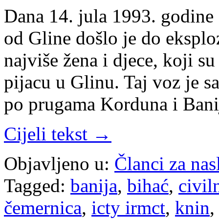
Dana 14. jula 1993. godine
od Gline došlo je do eksploz
najviše žena i djece, koji s
pijacu u Glinu. Taj voz je 
po prugama Korduna i Ban
Cijeli tekst →
Objavljeno u:
Članci za na
Tagged:
banija
,
bihać
,
civil
čemernica
,
icty irmct
,
knin