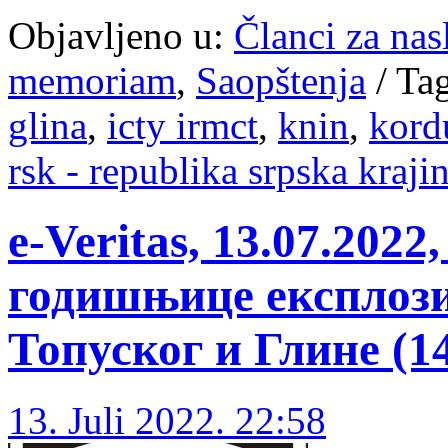
Objavljeno u:
Članci za na
memoriam
,
Saopštenja
/
Ta
glina
,
icty irmct
,
knin
,
kord
rsk - republika srpska kraji
e-Veritas, 13.07.20
годишњице експлозиј
Топуског и Глине (14
13. Juli 2022. 22:58