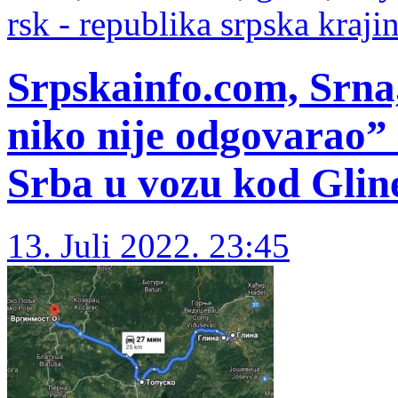
rsk - republika srpska kraji
Srpskainfo.com, Srna,
niko nije odgovarao”
Srba u vozu kod Glin
13. Juli 2022. 23:45