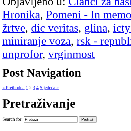
Objavljeno u:
Članci za na
Hronika
,
Pomeni - In mem
žrtve
,
dic veritas
,
glina
,
icty
miniranje voza
,
rsk - republ
unprofor
,
vrginmost
Post Navigation
« Prethodna
1
2
3
4
Sljedeća »
Pretraživanje
Search for: