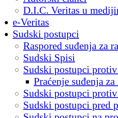
D.I.C. Veritas u medij
e-Veritas
Sudski postupci
Raspored suđenja za ra
Sudski Spisi
Sudski postupci proti
Praćenje suđenja za 
Sudski postupci proti
Sudski postupci pred 
Sudski postupci na pro