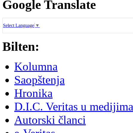
Google Translate
Select Language
▼
Bilten:
Kolumna
Saopštenja
Hronika
D.I.C. Veritas u medijim
Autorski članci