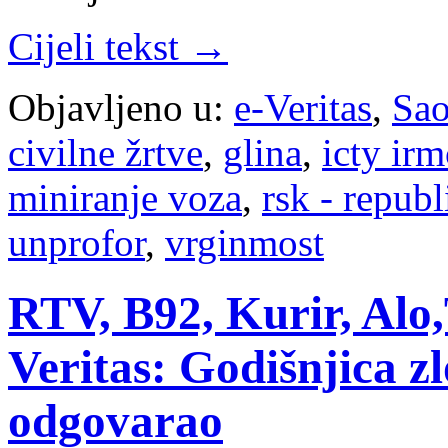
Cijeli tekst →
Objavljeno u:
e-Veritas
,
Sao
civilne žrtve
,
glina
,
icty irm
miniranje voza
,
rsk - republ
unprofor
,
vrginmost
RTV, B92, Kurir, Alo,
Veritas: Godišnjica zl
odgovarao