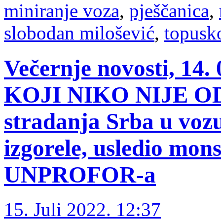
miniranje voza
,
pješčanica
,
slobodan milošević
,
topusk
Večernje novosti, 14
KOJI NIKO NIJE O
stradanja Srba u vozu
izgorele, usledio mon
UNPROFOR-a
15. Juli 2022. 12:37