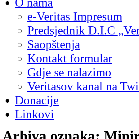
O nama
e-Veritas Impresum
Predsjednik D.I.C „Ver
Saopštenja
Kontakt formular
Gdje se nalazimo
Veritasov kanal na Twi
Donacije
Linkovi
Arhiva oznaka:
Minir