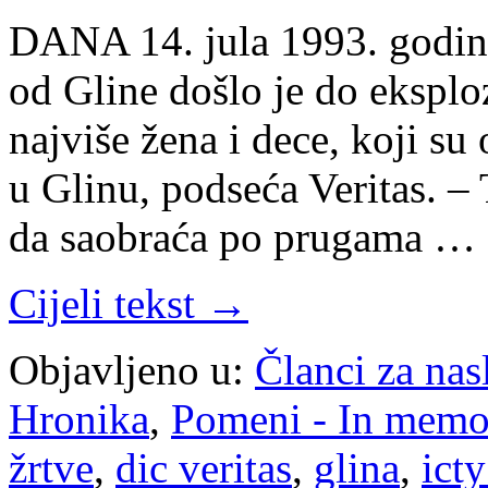
DANA 14. jula 1993. godine
od Gline došlo je do eksploz
najviše žena i dece, koji su
u Glinu, podseća Veritas. –
da saobraća po prugama …
Cijeli tekst →
Objavljeno u:
Članci za na
Hronika
,
Pomeni - In mem
žrtve
,
dic veritas
,
glina
,
icty