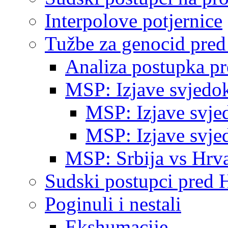
Interpolove potjernice
Tužbe za genocid pre
Analiza postupka p
MSP: Izjave svjedo
MSP: Izjave svje
MSP: Izjave svje
MSP: Srbija vs Hrva
Sudski postupci pred 
Poginuli i nestali
Ekshumacije