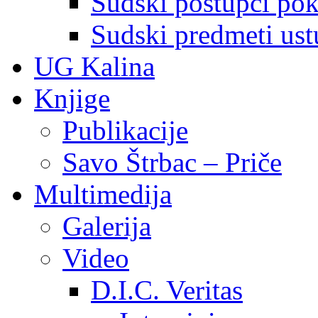
Sudski postupci pokr
Sudski predmeti ustu
UG Kalina
Knjige
Publikacije
Savo Štrbac – Priče
Multimedija
Galerija
Video
D.I.C. Veritas