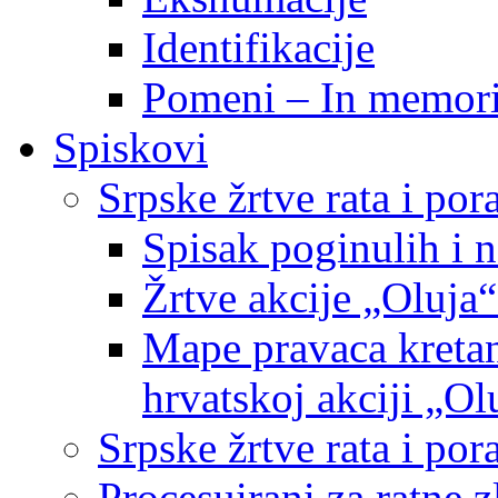
Identifikacije
Pomeni – In memor
Spiskovi
Srpske žrtve rata i po
Spisak poginulih i n
Žrtve akcije „Oluja“
Mape pravaca kretan
hrvatskoj akciji „Ol
Srpske žrtve rata i p
Procesuirani za ratne 