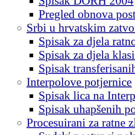
Spisak DORH 2004
Pregled obnova pos
Srbi u hrvatskim zatv
Spisak za djela ratn
Spisak za djela klas
Spisak transferisani
Interpolove potjernice
Spisak lica na Inte
Spisak uhapšenih po
Procesuirani za ratne z