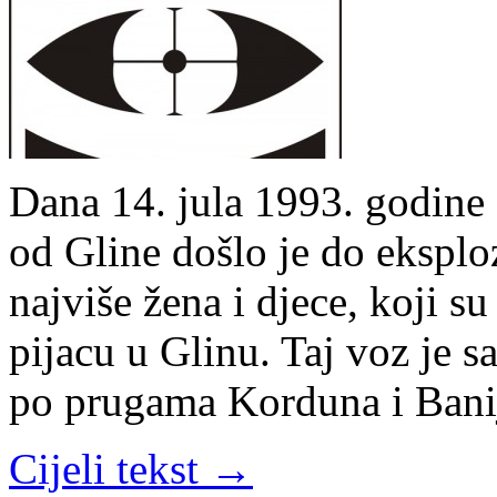
Dana 14. jula 1993. godine
od Gline došlo je do eksploz
najviše žena i djece, koji s
pijacu u Glinu. Taj voz je 
po prugama Korduna i Ban
Cijeli tekst →