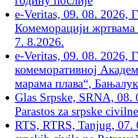
годину послије
e-Veritas, 09. 08. 2026
Комеморацији жртвама ’
7. 8.2026.
e-Veritas, 09. 08. 2026
комеморативној Академи
марама плава“, Бањалука
Glas Srpske, SRNA, 08. 0
Parastos za srpske civilne
RTS, RTRS, Tanjug, 07. 0