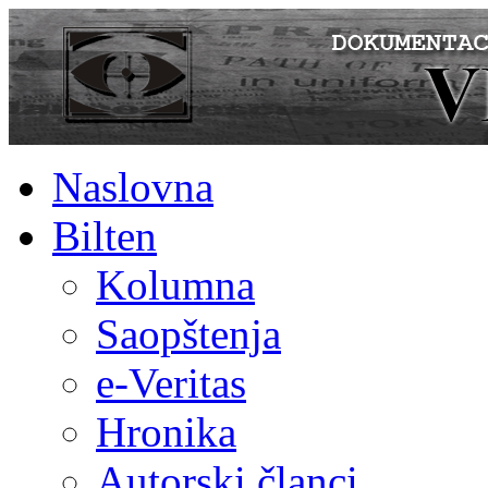
Naslovna
Bilten
Kolumna
Saopštenja
e-Veritas
Hronika
Autorski članci