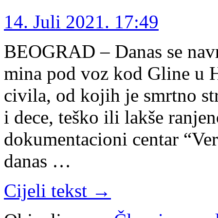
14. Juli 2021. 17:49
BEOGRAD – Danas se navrš
mina pod voz kod Gline u Hr
civila, od kojih je smrtno s
i dece, teško ili lakše ranje
dokumentacioni centar “Verit
danas …
Cijeli tekst →