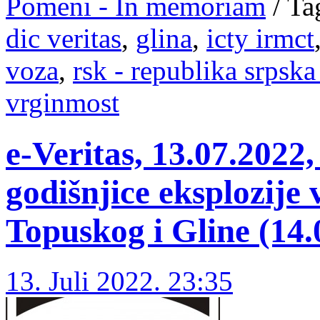
Pomeni - In memoriam
/
Ta
dic veritas
,
glina
,
icty irmct
voza
,
rsk - republika srpska
vrginmost
e-Veritas, 13.07.202
godišnjice eksplozije
Topuskog i Gline (14.
13. Juli 2022. 23:35