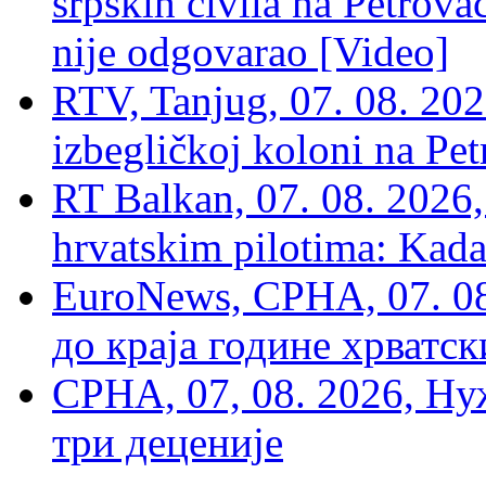
srpskih civila na Petrovač
nije odgovarao [Video]
RTV, Tanjug, 07. 08. 2026
izbegličkoj koloni na Pet
RT Balkan, 07. 08. 2026,
hrvatskim pilotima: Kada
EuroNews, СРНА, 07. 0
до краја године хрватс
СРНА, 07, 08. 2026, Ну
три деценије