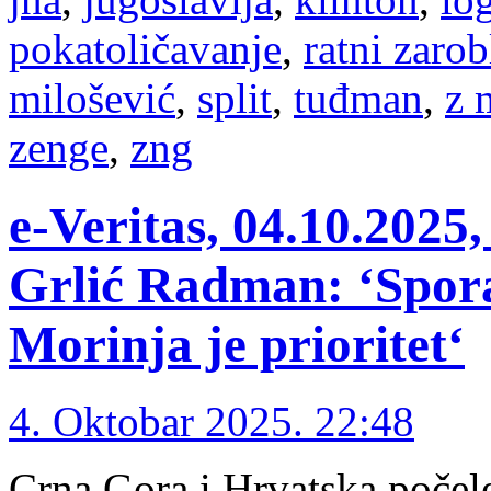
pokatoličavanje
,
ratni zarob
milošević
,
split
,
tuđman
,
z 
zenge
,
zng
e-Veritas, 04.10.2
Grlić Radman: ‘Spora
Morinja je prioritet‘
4. Oktobar 2025. 22:48
Crna Gora i Hrvatska počele