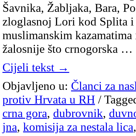
Šavnika, Žabljaka, Bara, Po
zloglasnoj Lori kod Splita 
muslimanskim kazamatima i 
žalosnije što crnogorska …
Cijeli tekst →
Objavljeno u:
Članci za na
protiv Hrvata u RH
/
Tagge
crna gora
,
dubrovnik
,
duvn
jna
,
komisija za nestala lica