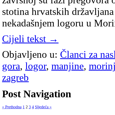
stotina hrvatskih državljana 
nekadašnjem logoru u Mori
Cijeli tekst →
Objavljeno u:
Članci za na
gora
,
logor
,
manjine
,
morin
zagreb
Post Navigation
« Prethodna
1
2
3
4
Sljedeća »