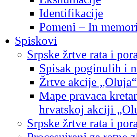
Identifikacije
Pomeni – In memor
Spiskovi
Srpske žrtve rata i po
Spisak poginulih i n
Žrtve akcije „Oluja“
Mape pravaca kretan
hrvatskoj akciji „Ol
Srpske žrtve rata i p
Procesuirani za ratne 