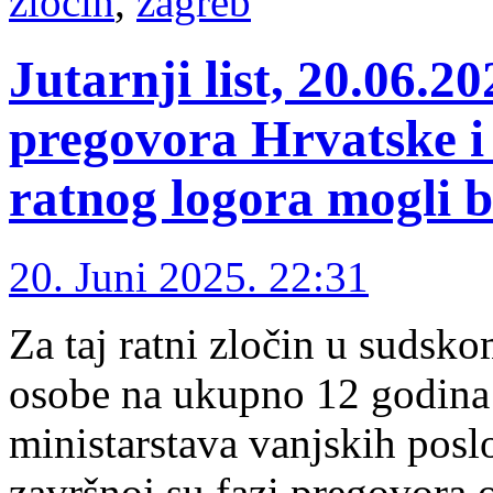
zločin
,
zagreb
Jutarnji list, 20.06.2
pregovora Hrvatske i
ratnog logora mogli bi
20. Juni 2025. 22:31
Za taj ratni zločin u sudsko
osobe na ukupno 12 godina
ministarstava vanjskih posl
završnoj su fazi pregovora o