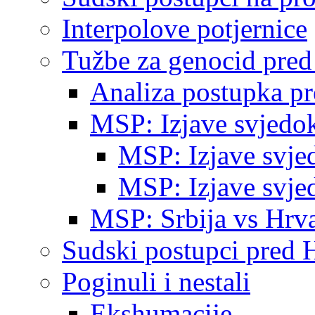
Interpolove potjernice
Tužbe za genocid pre
Analiza postupka p
MSP: Izjave svjedo
MSP: Izjave svje
MSP: Izjave svje
MSP: Srbija vs Hrva
Sudski postupci pred 
Poginuli i nestali
Ekshumacije