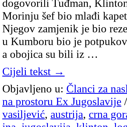
dogovorili Tuđman, Klinton
Morinju šef bio mlađi kape
Njegov zamjenik je bio reze
u Kumboru bio je potpukovn
a obojica su bili iz …
Cijeli tekst →
Objavljeno u:
Članci za na
na prostoru Ex Jugoslavije
vasiljević
,
austrija
,
crna gor
jna
,
jugoslavija
,
klinton
,
lo