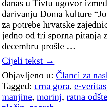
danas u Tivtu ugovor izmeđ
darivanju Doma kulture “Jo
za potrebe hrvatske zajedni
jedno od tri sporna pitanja 
decembru prošle …
Cijeli tekst →
Objavljeno u:
Članci za na
Tagged:
crna gora
,
e-veritas
manjine
,
morinj
,
ratna odšte