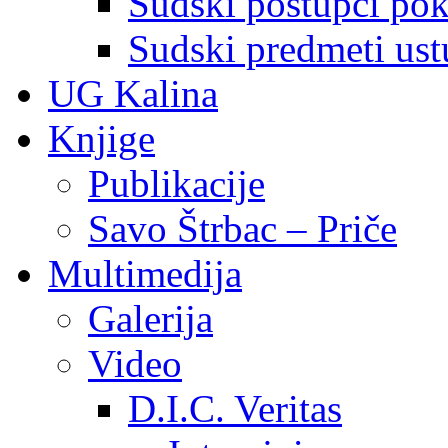
Sudski postupci pokr
Sudski predmeti ustu
UG Kalina
Knjige
Publikacije
Savo Štrbac – Priče
Multimedija
Galerija
Video
D.I.C. Veritas