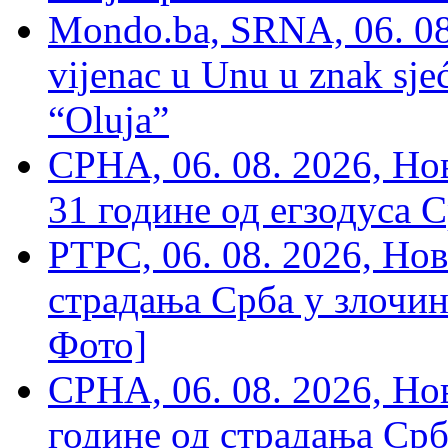
Mondo.ba, SRNA, 06. 08
vijenac u Unu u znak sjeć
“Oluja”
СРНА, 06. 08. 2026, Н
31 године од егзодуса С
РТРС, 06. 08. 2026, Нов
страдања Срба у злочин
Фото]
СРНА, 06. 08. 2026, Н
године од страдања Срб