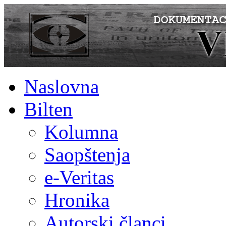
Naslovna
Bilten
Kolumna
Saopštenja
e-Veritas
Hronika
Autorski članci