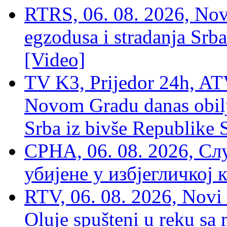
RTRS, 06. 08. 2026, Nov
egzodusa i stradanja Srba
[Video]
TV K3, Prijedor 24h, ATV
Novom Gradu danas obilj
Srba iz bivše Republike 
СРНА, 06. 08. 2026, Сл
убијене у избјегличкој 
RTV, 06. 08. 2026, Novi 
Oluje spušteni u reku sa