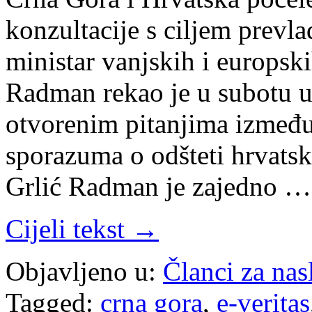
konzultacije s ciljem prevl
ministar vanjskih i europsk
Radman rekao je u subotu u
otvorenim pitanjima između
sporazuma o odšteti hrvatsk
Grlić Radman je zajedno …
Cijeli tekst →
Objavljeno u:
Članci za na
Tagged:
crna gora
,
e-veritas