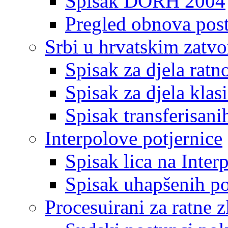
Spisak DORH 2004
Pregled obnova pos
Srbi u hrvatskim zatv
Spisak za djela ratn
Spisak za djela klas
Spisak transferisani
Interpolove potjernice
Spisak lica na Inte
Spisak uhapšenih po
Procesuirani za ratne z