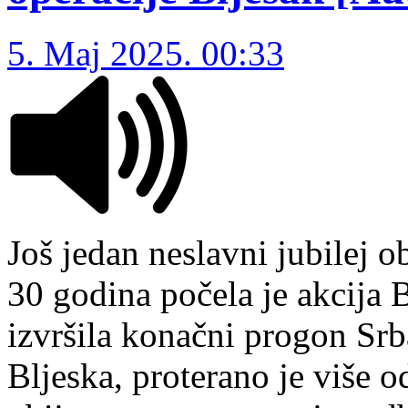
5. Maj 2025. 00:33
Još jedan neslavni jubilej o
30 godina počela je akcija B
izvršila konačni progon Sr
Bljeska, proterano je više od