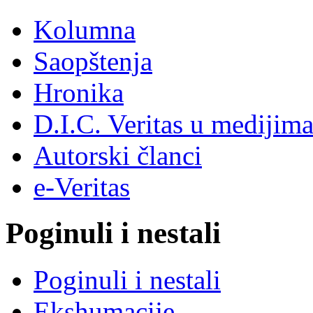
Kolumna
Saopštenja
Hronika
D.I.C. Veritas u medijim
Autorski članci
e-Veritas
Poginuli i nestali
Poginuli i nestali
Ekshumacije