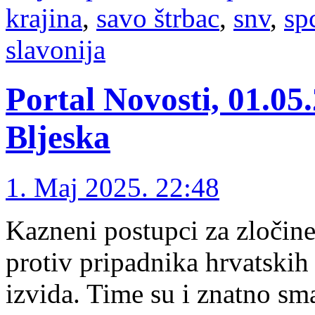
krajina
,
savo štrbac
,
snv
,
sp
slavonija
Portal Novosti, 01.0
Bljeska
1. Maj 2025. 22:48
Kazneni postupci za zločine
protiv pripadnika hrvatskih
izvida. Time su i znatno sm