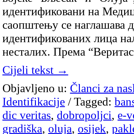
идентификовани на Медиц
саопштењу се наглашава д
идентификованих лица на
несталих. Према “Верита
Cijeli tekst →
Objavljeno u:
Članci za na
Identifikacije
/
Tagged:
ban
dic veritas
,
dobropoljci
,
e-v
gradiška
,
oluja
,
osijek
,
pakl