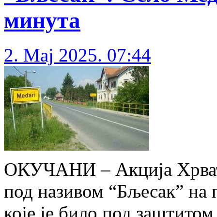
минута
2. Maj 2025. 07:44
ОКУЧАНИ – Акција Хрват
под називом “Бљесак” на 
које је било под заштитом