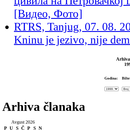
цивила на Петровачкој ц
[Видео, Фото]
RTRS, Tanjug, 07. 08. 2
Kninu je jezivo, nije dem
Arhiva
19
Bilte
Godina:
Arhiva članaka
Avgust 2026
P
U
S
Č
P
S
N