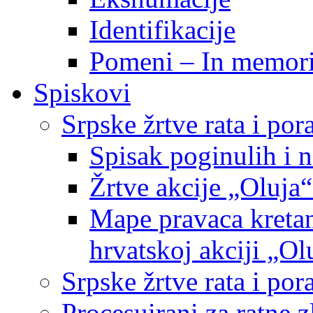
Identifikacije
Pomeni – In memor
Spiskovi
Srpske žrtve rata i po
Spisak poginulih i n
Žrtve akcije „Oluja“
Mape pravaca kretan
hrvatskoj akciji „Ol
Srpske žrtve rata i p
Procesuirani za ratne 