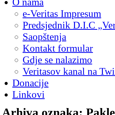
O nama
e-Veritas Impresum
Predsjednik D.I.C „Ver
Saopštenja
Kontakt formular
Gdje se nalazimo
Veritasov kanal na Twi
Donacije
Linkovi
Arhiva oznaka:
Pakle