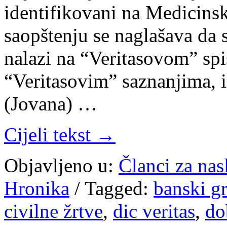
identifikovani na Medicins
saopštenju se naglašava da s
nalazi na “Veritasovom” spi
“Veritasovim” saznanjima, i
(Jovana) …
Cijeli tekst →
Objavljeno u:
Članci za na
Hronika
/
Tagged:
banski g
civilne žrtve
,
dic veritas
,
do