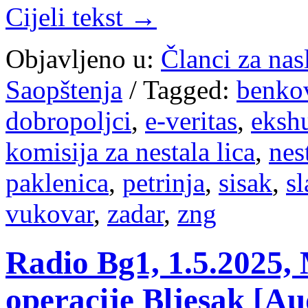
Cijeli tekst →
Objavljeno u:
Članci za na
Saopštenja
/
Tagged:
benko
dobropoljci
,
e-veritas
,
eksh
komisija za nestala lica
,
nes
paklenica
,
petrinja
,
sisak
,
s
vukovar
,
zadar
,
zng
Radio Bg1, 1.5.2025, 
operacije Bljesak [Au