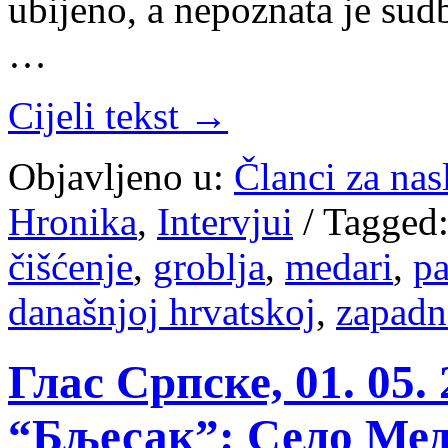
ubijeno, a nepoznata je sud
…
Cijeli tekst →
Objavljeno u:
Članci za na
Hronika
,
Intervjui
/
Tagged
čišćenje
,
groblja
,
medari
,
pa
današnjoj hrvatskoj
,
zapadn
Глас Српске, 01. 05
“Бљесак”: Село Мед