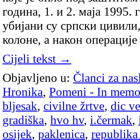
година, 1. и 2. маја 1995.
убијани су српски цивили,
колоне, а након операциј
Cijeli tekst →
Objavljeno u:
Članci za na
Hronika
,
Pomeni - In mem
bljesak
,
civilne žrtve
,
dic ve
gradiška
,
hvo hv
,
i.čermak
,
osijek
,
paklenica
,
republika