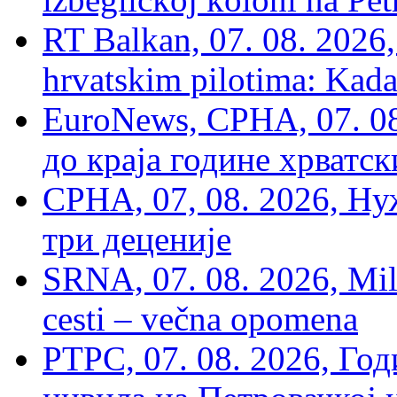
RT Balkan, 07. 08. 2026,
hrvatskim pilotima: Kada
EuroNews, СРНА, 07. 0
до краја године хрватс
СРНА, 07, 08. 2026, Ну
три деценије
SRNA, 07. 08. 2026, Mil
cesti – večna opomena
РТРС, 07. 08. 2026, Г