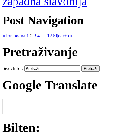
zapadna slavonija
Post Navigation
« Prethodna
1
2
3
4
…
12
Sljedeća »
Pretraživanje
Search for:
Google Translate
Bilten: