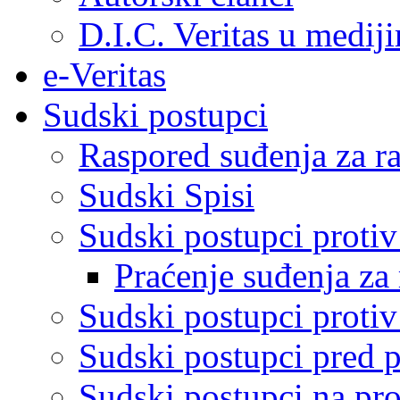
D.I.C. Veritas u medij
e-Veritas
Sudski postupci
Raspored suđenja za ra
Sudski Spisi
Sudski postupci proti
Praćenje suđenja za 
Sudski postupci proti
Sudski postupci pred 
Sudski postupci na pro