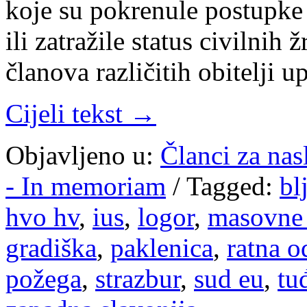
koje su pokrenule postupke 
ili zatražile status civilnih
članova različitih obitelji 
Cijeli tekst →
Objavljeno u:
Članci za na
- In memoriam
/
Tagged:
bl
hvo hv
,
ius
,
logor
,
masovne 
gradiška
,
paklenica
,
ratna o
požega
,
strazbur
,
sud eu
,
tu