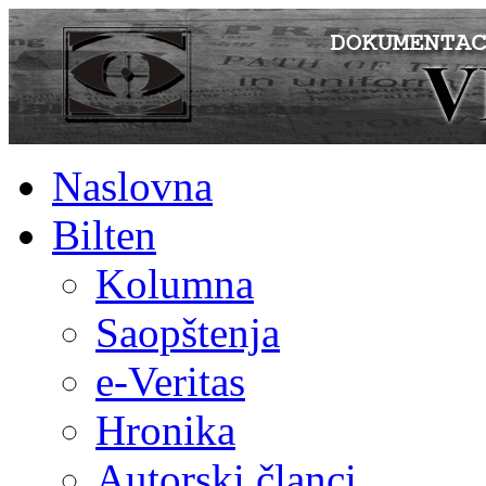
Naslovna
Bilten
Kolumna
Saopštenja
e-Veritas
Hronika
Autorski članci