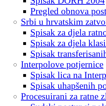
Spisak DORH 2004
Pregled obnova pos
Srbi u hrvatskim zatv
Spisak za djela ratn
Spisak za djela klas
Spisak transferisani
Interpolove potjernice
Spisak lica na Inte
Spisak uhapšenih po
Procesuirani za ratne z