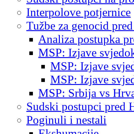
Interpolove potjernice
Tužbe za genocid pre
Analiza postupka p
MSP: Izjave svjedo
MSP: Izjave svje
MSP: Izjave svje
MSP: Srbija vs Hrva
Sudski postupci pred 
Poginuli i nestali
Ekshumacije