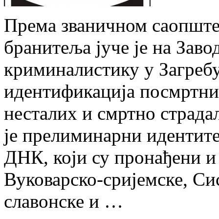
Према званичном саопште
бранитеља јуче је на Заво
криминалистику у Загребу
идентификација посмртних
несталих и смртно страда
је прелиминарни идентите
ДНК, који су пронађени и
Вуковарско-сријемске, Си
славонске и …