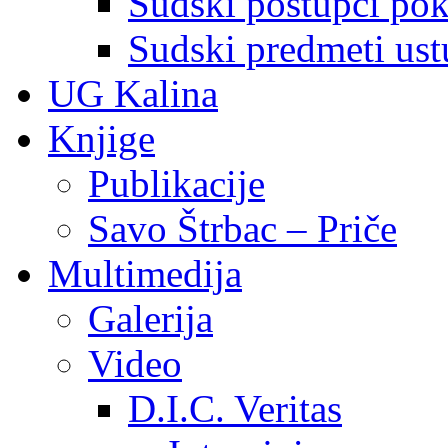
Sudski postupci pokr
Sudski predmeti ustu
UG Kalina
Knjige
Publikacije
Savo Štrbac – Priče
Multimedija
Galerija
Video
D.I.C. Veritas