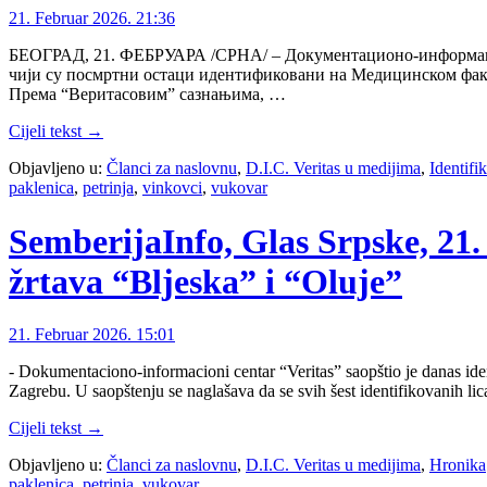
21. Februar 2026. 21:36
БЕОГРАД, 21. ФЕБРУАРА /СРНА/ – Документационо-информациони
чији су посмртни остаци идентификовани на Медицинском факул
Према “Веритасовим” сазнањима, …
Cijeli tekst →
Objavljeno u:
Članci za naslovnu
,
D.I.C. Veritas u medijima
,
Identifik
paklenica
,
petrinja
,
vinkovci
,
vukovar
SemberijaInfo, Glas Srpske, 21. 
žrtava “Bljeska” i “Oluje”
21. Februar 2026. 15:01
- Dokumentaciono-informacioni centar “Veritas” saopštio je danas iden
Zagrebu. U saopštenju se naglašava da se svih šest identifikovanih li
Cijeli tekst →
Objavljeno u:
Članci za naslovnu
,
D.I.C. Veritas u medijima
,
Hronika
paklenica
,
petrinja
,
vukovar