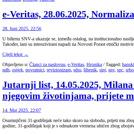
e-Veritas, 28.06.2025, Normaliz
28. Juni 2025. 22:56
U biltenu SNV-a ukazuje se, između ostalog, na institucionalno nasilj
Također, lani su intenzivirani napadi na Novosti Porast etnički motiv
Cijeli tekst →
Objavljeno u:
Članci za naslovnu
,
e-Veritas
,
Hronika
/
Tagged:
bansk
ndh
,
osijek
,
povratnici
,
revizionizam
,
sdss
,
šibenik
,
sinj
,
snv
,
spc
,
srbo
Jutarnji list, 14.05.2025, Milana
njegovim životinjama, prijete 
14. Maj 2025. 22:07
Osumnjičeni 31-godišnjak neće tako skoro na slobodu, prijeti mu zb
godine, 31-godišnjak koji je s odmakom vremena uhićen zbog ubojstva