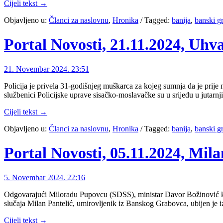
Cijeli tekst →
Objavljeno u:
Članci za naslovnu
,
Hronika
/
Tagged:
banija
,
banski g
Portal Novosti, 21.11.2024, Uhv
21. Novembar 2024. 23:51
Policija je privela 31-godišnjeg muškarca za kojeg sumnja da je prij
službenici Policijske uprave sisačko-moslavačke su u srijedu u jutarn
Cijeli tekst →
Objavljeno u:
Članci za naslovnu
,
Hronika
/
Tagged:
banija
,
banski g
Portal Novosti, 05.11.2024, Milan
5. Novembar 2024. 22:16
Odgovarajući Miloradu Pupovcu (SDSS), ministar Davor Božinović kazao
slučaja Milan Pantelić, umirovljenik iz Banskog Grabovca, ubijen je 
Cijeli tekst →