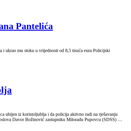
ana Pantelića
 ukrao mu stoku u vrijednosti od 8,5 tisuća eura Policijski
blja
ijen iz koristoljublja i da policija aktivno radi na rješavanju
njih poslova Davor Božinović zastupniku Miloradu Pupovcu (SDSS) …