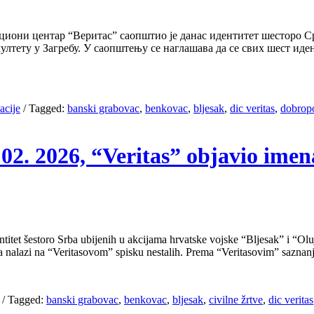
 центар “Веритас” саопштио је данас идентитет шесторо Срба 
тету у Загребу. У саопштењу се наглашава да се свих шест иде
acije
/
Tagged:
banski grabovac
,
benkovac
,
bljesak
,
dic veritas
,
dobropo
02. 2026, “Veritas” objavio imena
titet šestoro Srba ubijenih u akcijama hrvatske vojske “Bljesak” i “Oluj
ca nalazi na “Veritasovom” spisku nestalih. Prema “Veritasovim” saznan
/
Tagged:
banski grabovac
,
benkovac
,
bljesak
,
civilne žrtve
,
dic veritas