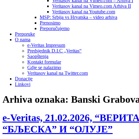
Veritasov kanal na Vimeo.com – Arhiva I
Veritasov kanal na Vimeo.com Arhiva II
Veritasov kanal na Youtube.com
MSP: Srbija vs Hrvatska – video arhiva
Prenosimo
Preporučujemo
Preporuke
O nama
e-Veritas Impresum
Predsjednik D.I.C „Veritas“
Saopštenja
Kontakt formular
Gdje se nalazimo
Veritasov kanal na Twitter.com
Donacije
Linkovi
Arhiva oznaka:
Banski Grabov
e-Veritas, 21.02.2026, “
“БЉЕСКА” И “ОЛУЈЕ”