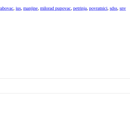
rabovac
,
ius
,
manjine
,
milorad pupovac
,
petrinja
,
povratnici
,
sdss
,
snv