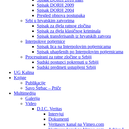
Spisak DORH 2009
Spisak DORH 2004
Pregled obnova postupaka
Srbi u hrvatskim zatvorima
Spisak za djela ratnog zločina
Spisak za djela klasičnog kriminala
Spisak transferisanih iz hrvatskih zatvora
Interpolove potjernice
Spisak lica na Interpolovim potjernicama
Spisak uhapšenih po Interpolovim potjernicama
Procesuirani za ratne zločine u Srbiji
Sudski postupci pokrenuti u Srbiji
Sudski predmeti ustupljeni Srbiji
UG Kalina
Knjige
Publikacije
Savo Štrbac – Priče
Multimedija
Galerija
Video
D.I.C. Veritas
Intervjui
Dokumenti
Veritasov kanal na Vimeo.com