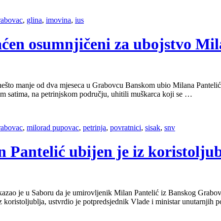
rabovac
,
glina
,
imovina
,
ius
aćen osumnjičeni za ubojstvo Mil
e nešto manje od dva mjeseca u Grabovcu Banskom ubio Milana Pantelića i
jim satima, na petrinjskom području, uhitili muškarca koji se …
rabovac
,
milorad pupovac
,
petrinja
,
povratnici
,
sisak
,
snv
 Pantelić ubijen je iz koristolju
 je u Saboru da je umirovljenik Milan Pantelić iz Banskog Grabovca ub
iz koristoljublja, ustvrdio je potpredsjednik Vlade i ministar unutar