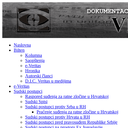
Naslovna
Bilten
Kolumna
Saopštenja
e-Veritas
Hronika
Autorski članci
D.I.C. Veritas u medijima
e-Veritas
Sudski postupci
Raspored suđenja za ratne zločine u Hrvatskoj
Sudski Spisi
Sudski postupci protiv Srba u RH
Praćenje suđenja za ratne zločine u Hrvatskoj
Sudski postupci protiv Hrvata u RH
Sudski postupci pred pravosuđem Republike Srbije
Sudski postupci na prostoru Ex Jugoslavije