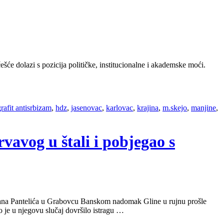
će dolazi s pozicija političke, institucionalne i akademske moći.
grafit antisrbizam
,
hdz
,
jasenovac
,
karlovac
,
krajina
,
m.skejo
,
manjine
,
rvavog u štali i pobjegao s
ilana Pantelića u Grabovcu Banskom nadomak Gline u rujnu prošle
je u njegovu slučaj dovršilo istragu …