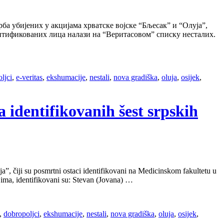
убијених у акцијама хрватске војске “Бљесак” и “Олуја”,
нтификованих лица налази на “Веритасовом” списку несталих.
ljci
,
e-veritas
,
ekshumacije
,
nestali
,
nova gradiška
,
oluja
,
osijek
,
 identifikovanih šest srpskih
a”, čiji su posmrtni ostaci identifikovani na Medicinskom fakultetu u
jima, identifikovani su: Stevan (Jovana) …
,
dobropoljci
,
ekshumacije
,
nestali
,
nova gradiška
,
oluja
,
osijek
,