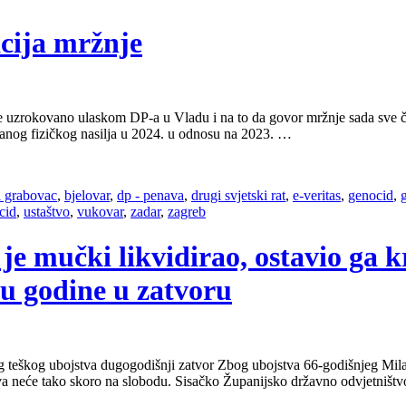
acija mržnje
e uzrokovano ulaskom DP-a u Vladu i na to da govor mržnje sada sve češ
iranog fizičkog nasilja u 2024. u odnosu na 2023. …
i grabovac
,
bjelovar
,
dp - penava
,
drugi svjetski rat
,
e-veritas
,
genocid
,
cid
,
ustaštvo
,
vukovar
,
zadar
,
zagreb
 je mučki likvidirao, ostavio ga k
mu godine u zatvoru
og teškog ubojstva dugogodišnji zatvor Zbog ubojstva 66-godišnjeg M
 neće tako skoro na slobodu. Sisačko Županijsko državno odvjetništvo 