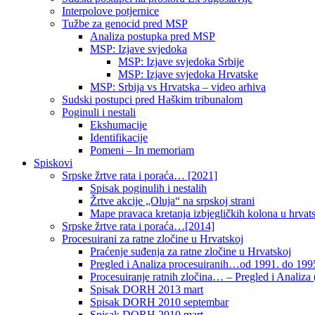
Interpolove potjernice
Tužbe za genocid pred MSP
Analiza postupka pred MSP
MSP: Izjave svjedoka
MSP: Izjave svjedoka Srbije
MSP: Izjave svjedoka Hrvatske
MSP: Srbija vs Hrvatska – video arhiva
Sudski postupci pred Haškim tribunalom
Poginuli i nestali
Ekshumacije
Identifikacije
Pomeni – In memoriam
Spiskovi
Srpske žrtve rata i poraća… [2021]
Spisak poginulih i nestalih
Žrtve akcije „Oluja“ na srpskoj strani
Mape pravaca kretanja izbjegličkih kolona u hrvats
Srpske žrtve rata i poraća…[2014]
Procesuirani za ratne zločine u Hrvatskoj
Praćenje suđenja za ratne zločine u Hrvatskoj
Pregled i Analiza procesuiranih…od 1991. do 1995
Procesuiranje ratnih zločina… – Pregled i Analiza (
Spisak DORH 2013 mart
Spisak DORH 2010 septembar
Spisak DORH 2010 mart