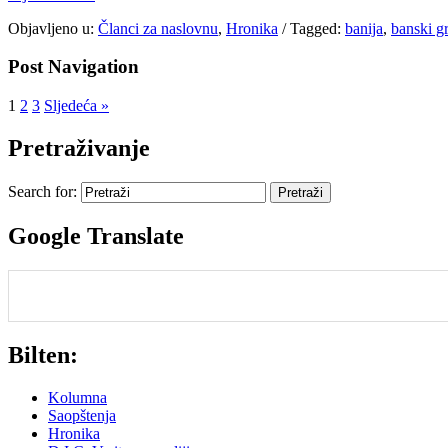
Objavljeno u:
Članci za naslovnu
,
Hronika
/
Tagged:
banija
,
banski g
Post Navigation
1
2
3
Sljedeća »
Pretraživanje
Search for:
Google Translate
Bilten:
Kolumna
Saopštenja
Hronika