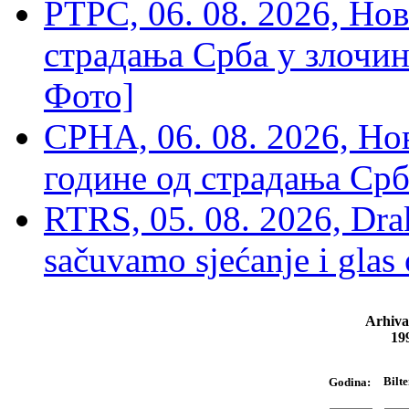
РТРС, 06. 08. 2026, Нов
страдања Срба у злочин
Фото]
СРНА, 06. 08. 2026, Н
године од страдања Срб
RTRS, 05. 08. 2026, Drak
sačuvamo sjećanje i glas
Arhiva
19
Bilte
Godina: