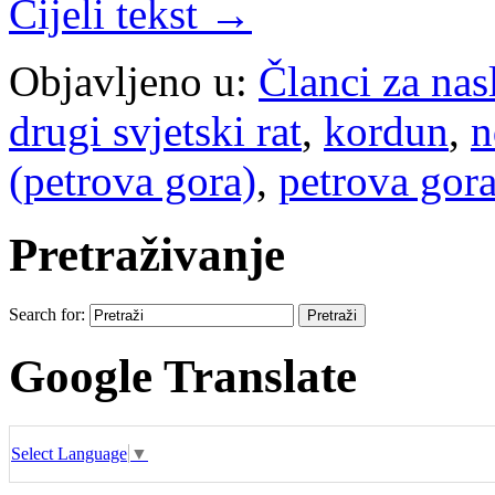
Cijeli tekst →
Objavljeno u:
Članci za na
drugi svjetski rat
,
kordun
,
n
(petrova gora)
,
petrova gor
Pretraživanje
Search for:
Google Translate
Select Language
▼