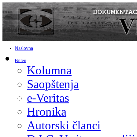
Naslovna
Bilten
Kolumna
Saopštenja
e-Veritas
Hronika
Autorski članci