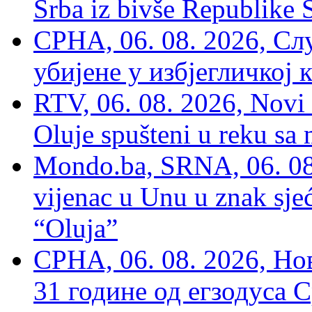
Srba iz bivše Republike 
СРНА, 06. 08. 2026, Сл
убијене у избјегличкој 
RTV, 06. 08. 2026, Novi 
Oluje spušteni u reku sa
Mondo.ba, SRNA, 06. 08
vijenac u Unu u znak sjeć
“Oluja”
СРНА, 06. 08. 2026, Н
31 године од егзодуса С