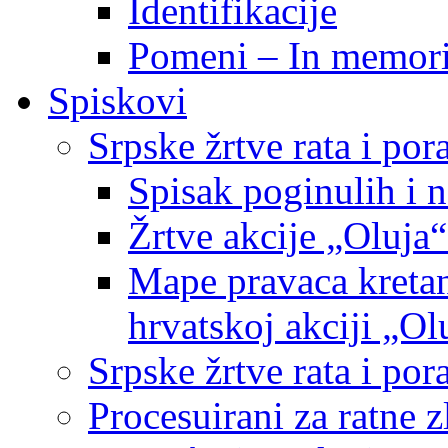
Identifikacije
Pomeni – In memor
Spiskovi
Srpske žrtve rata i po
Spisak poginulih i n
Žrtve akcije „Oluja“
Mape pravaca kretan
hrvatskoj akciji „Ol
Srpske žrtve rata i p
Procesuirani za ratne 