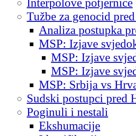
Interpolove potjernice
Tužbe za genocid pre
Analiza postupka p
MSP: Izjave svjedo
MSP: Izjave svje
MSP: Izjave svje
MSP: Srbija vs Hrva
Sudski postupci pred 
Poginuli i nestali
Ekshumacije