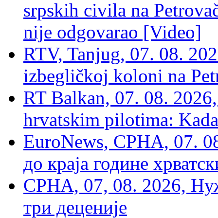
srpskih civila na Petrovač
nije odgovarao [Video]
RTV, Tanjug, 07. 08. 2026
izbegličkoj koloni na Pet
RT Balkan, 07. 08. 2026,
hrvatskim pilotima: Kada
EuroNews, СРНА, 07. 0
до краја године хрватс
СРНА, 07, 08. 2026, Ну
три деценије