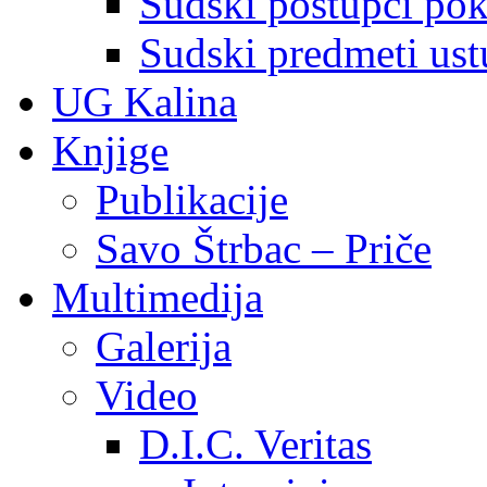
Sudski postupci pokr
Sudski predmeti ustu
UG Kalina
Knjige
Publikacije
Savo Štrbac – Priče
Multimedija
Galerija
Video
D.I.C. Veritas