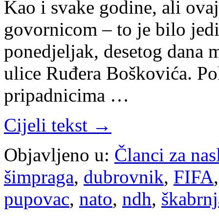
Kao i svake godine, ali ova
govornicom – to je bilo jed
ponedjeljak, desetog dana m
ulice Ruđera Boškovića. P
pripadnicima …
Cijeli tekst →
Objavljeno u:
Članci za na
šimpraga
,
dubrovnik
,
FIFA
pupovac
,
nato
,
ndh
,
škabrnj