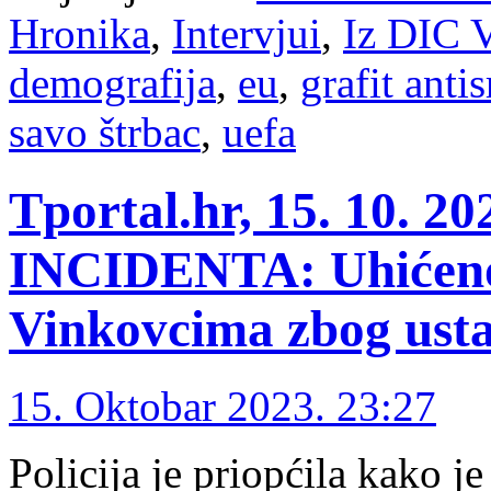
Hronika
,
Intervjui
,
Iz DIC V
demografija
,
eu
,
grafit anti
savo štrbac
,
uefa
Tportal.hr, 15. 10. 
INCIDENTA: Uhićeno 
Vinkovcima zbog ust
15. Oktobar 2023. 23:27
Policija je priopćila kako j