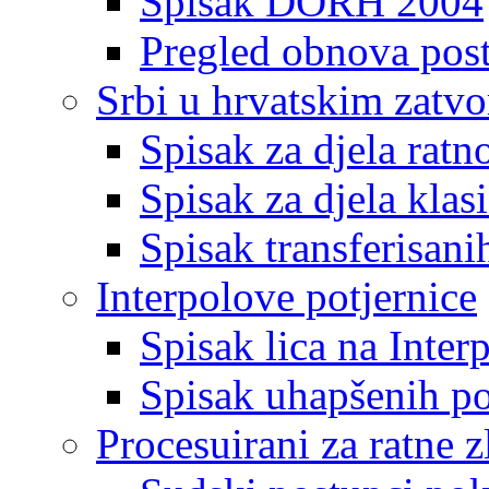
Spisak DORH 2004
Pregled obnova pos
Srbi u hrvatskim zatv
Spisak za djela ratn
Spisak za djela klas
Spisak transferisani
Interpolove potjernice
Spisak lica na Inte
Spisak uhapšenih po
Procesuirani za ratne z