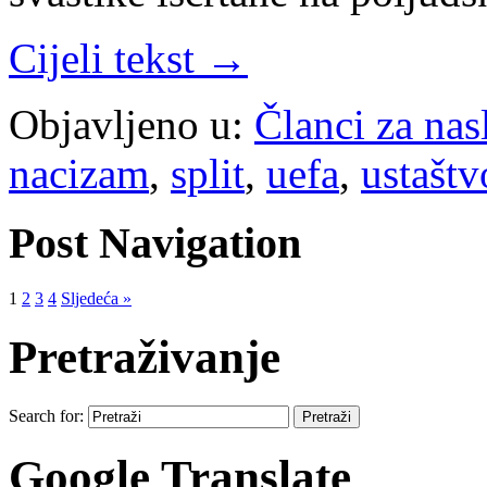
Cijeli tekst →
Objavljeno u:
Članci za na
nacizam
,
split
,
uefa
,
ustaštv
Post Navigation
1
2
3
4
Sljedeća »
Pretraživanje
Search for:
Google Translate