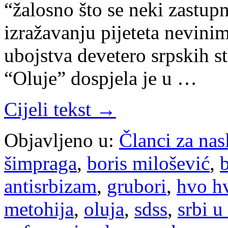
“žalosno što se neki zastup
izražavanju pijeteta nevini
ubojstva devetero srpskih 
“Oluje” dospjela je u …
Cijeli tekst →
Objavljeno u:
Članci za na
šimpraga
,
boris milošević
,
b
antisrbizam
,
grubori
,
hvo h
metohija
,
oluja
,
sdss
,
srbi u