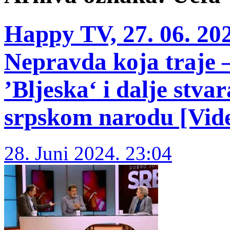
Happy TV, 27. 06. 202
Nepravda koja traje –
’Bljeska‘ i dalje stva
srpskom narodu [Vid
28. Juni 2024. 23:04