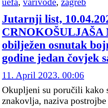
uefa
,
varivode
,
zagreb
Jutarnji list, 10.04.
CRNOKOŠULJAŠA Na 
obilježen osnutak boj
godine jedan čovjek 
11. April 2023. 00:06
Okupljeni su poručili kako 
znakovlja, naziva postrojb