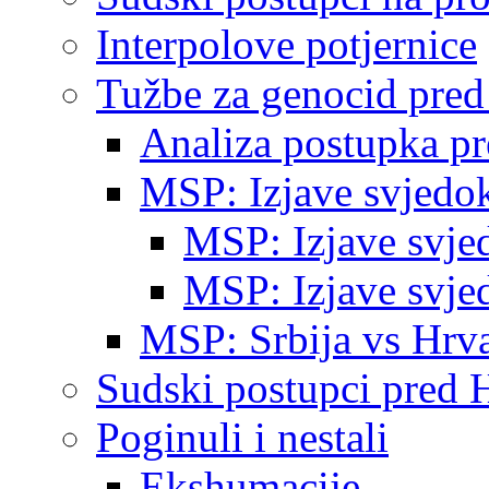
Interpolove potjernice
Tužbe za genocid pre
Analiza postupka p
MSP: Izjave svjedo
MSP: Izjave svje
MSP: Izjave svje
MSP: Srbija vs Hrva
Sudski postupci pred 
Poginuli i nestali
Ekshumacije