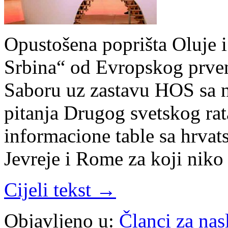
Opustošena poprišta Oluje i 
Srbina“ od Evropskog prven
Saboru uz zastavu HOS sa n
pitanja Drugog svetskog rata
informacione table sa hrvat
Jevreje i Rome za koji nik
Cijeli tekst →
Objavljeno u:
Članci za na