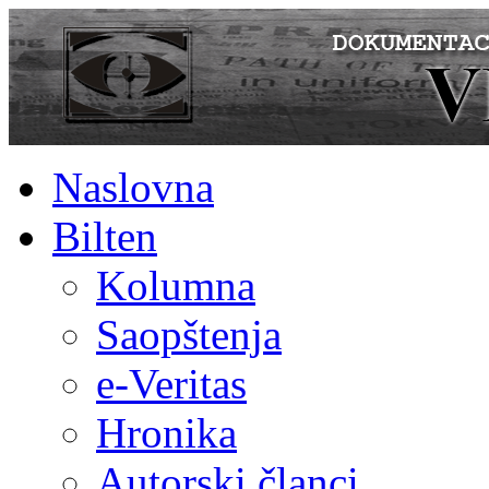
Naslovna
Bilten
Kolumna
Saopštenja
e-Veritas
Hronika
Autorski članci