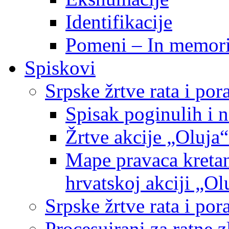
Identifikacije
Pomeni – In memor
Spiskovi
Srpske žrtve rata i po
Spisak poginulih i n
Žrtve akcije „Oluja“
Mape pravaca kretan
hrvatskoj akciji „Ol
Srpske žrtve rata i p
Procesuirani za ratne 