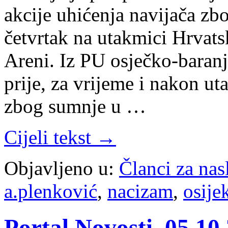
akcije uhićenja navijača zb
četvrtak na utakmici Hrvats
Areni. Iz PU osječko-baranjs
prije, za vrijeme i nakon u
zbog sumnje u …
Cijeli tekst →
Objavljeno u:
Članci za na
a.plenković
,
nacizam
,
osije
Portal Novosti, 05.10