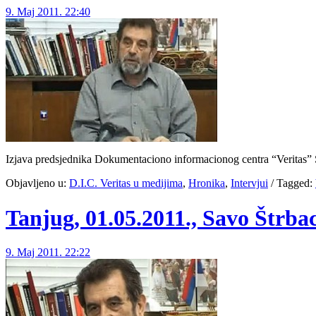
9. Maj 2011. 22:40
Izjava predsjednika Dokumentaciono informacionog centra “Veritas” S
Objavljeno u:
D.I.C. Veritas u medijima
,
Hronika
,
Intervjui
/
Tagged:
Tanjug, 01.05.2011., Savo Štrba
9. Maj 2011. 22:22