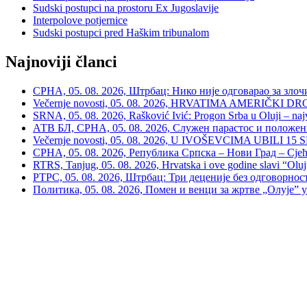
Sudski postupci na prostoru Ex Jugoslavije
Interpolove potjernice
Sudski postupci pred Haškim tribunalom
Najnoviji članci
СРНА, 05. 08. 2026, Штрбац: Нико није одговарао за зло
Večernje novosti, 05. 08. 2026, HRVATIMA AMERIČKI DRON
SRNA, 05. 08. 2026, Rašković Ivić: Progon Srba u Oluji – naj
АТВ БЛ, СРНА, 05. 08. 2026, Служен парастос и положе
Večernje novosti, 05. 08. 2026, U IVOŠEVCIMA UBILI 15 SRBA:
СРНА, 05. 08. 2026, Република Српска – Нови Град – Сјећ
RTRS, Tanjug, 05. 08. 2026, Hrvatska i ove godine slavi “Oluj
РТРС, 05. 08. 2026, Штрбац: Три деценије без одговорнос
Политика, 05. 08. 2026, Помен и венци за жртве „Олује”