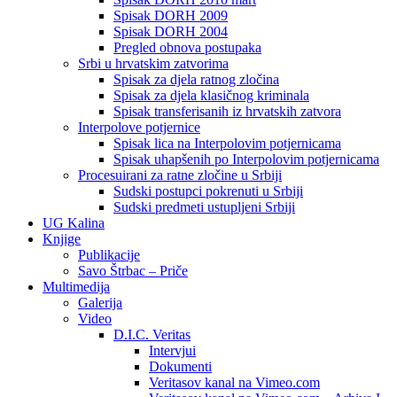
Spisak DORH 2009
Spisak DORH 2004
Pregled obnova postupaka
Srbi u hrvatskim zatvorima
Spisak za djela ratnog zločina
Spisak za djela klasičnog kriminala
Spisak transferisanih iz hrvatskih zatvora
Interpolove potjernice
Spisak lica na Interpolovim potjernicama
Spisak uhapšenih po Interpolovim potjernicama
Procesuirani za ratne zločine u Srbiji
Sudski postupci pokrenuti u Srbiji
Sudski predmeti ustupljeni Srbiji
UG Kalina
Knjige
Publikacije
Savo Štrbac – Priče
Multimedija
Galerija
Video
D.I.C. Veritas
Intervjui
Dokumenti
Veritasov kanal na Vimeo.com