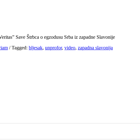
eritas” Save Štrbca o egzodusu Srba iz zapadne Slavonije
riam
/
Tagged:
bljesak
,
unprofor
,
video
,
zapadna slavonija