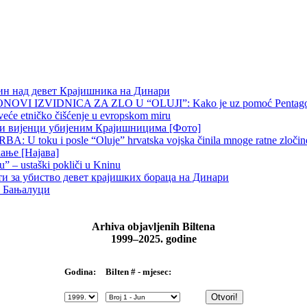
чин над девет Крајишника на Динари
OVI IZVIDNICA ZA ZLO U “OLUJI”: Kako je uz pomoć Pentagona p
veće etničko čišćenje u evropskom miru
ни вијенци убијеним Крајишницима [Фото]
 U toku i posle “Oluje” hrvatska vojska činila mnoge ratne zločine p
ање [Најава]
u” – ustaški pokliči u Kninu
ти за убиство девет крајишких бораца на Динари
 у Бањалуци
Arhiva objavljenih Biltena
1999–2025. godine
Bilten # - mjesec:
Godina: