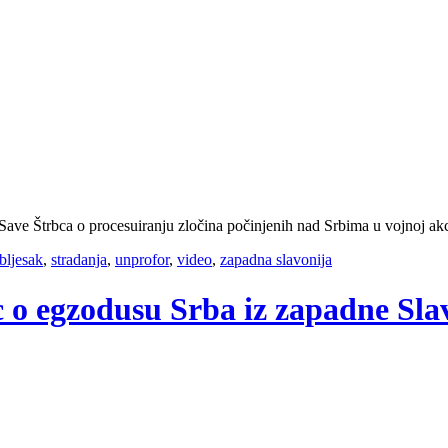
ave Štrbca o procesuiranju zločina počinjenih nad Srbima u vojnoj ak
bljesak
,
stradanja
,
unprofor
,
video
,
zapadna slavonija
c o egzodusu Srba iz zapadne Sla