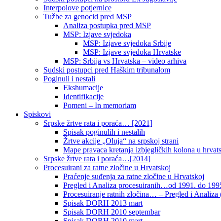
Interpolove potjernice
Tužbe za genocid pred MSP
Analiza postupka pred MSP
MSP: Izjave svjedoka
MSP: Izjave svjedoka Srbije
MSP: Izjave svjedoka Hrvatske
MSP: Srbija vs Hrvatska – video arhiva
Sudski postupci pred Haškim tribunalom
Poginuli i nestali
Ekshumacije
Identifikacije
Pomeni – In memoriam
Spiskovi
Srpske žrtve rata i poraća… [2021]
Spisak poginulih i nestalih
Žrtve akcije „Oluja“ na srpskoj strani
Mape pravaca kretanja izbjegličkih kolona u hrvats
Srpske žrtve rata i poraća…[2014]
Procesuirani za ratne zločine u Hrvatskoj
Praćenje suđenja za ratne zločine u Hrvatskoj
Pregled i Analiza procesuiranih…od 1991. do 1995
Procesuiranje ratnih zločina… – Pregled i Analiza (
Spisak DORH 2013 mart
Spisak DORH 2010 septembar
Spisak DORH 2010 mart