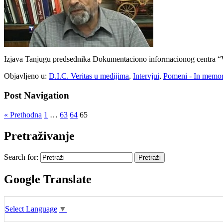
Izjava Tanjugu predsednika Dokumentaciono informacionog centra “V
Objavljeno u:
D.I.C. Veritas u medijima
,
Intervjui
,
Pomeni - In memo
Post Navigation
« Prethodna
1
…
63
64
65
Pretraživanje
Search for:
Google Translate
Select Language
▼