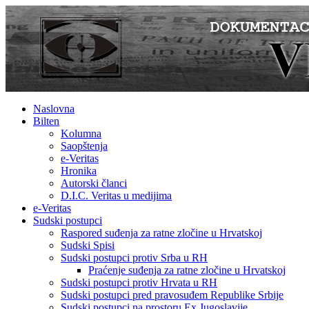
Naslovna
Bilten
Kolumna
Saopštenja
e-Veritas
Hronika
Autorski članci
D.I.C. Veritas u medijima
e-Veritas
Sudski postupci
Raspored suđenja za ratne zločine u Hrvatskoj
Sudski Spisi
Sudski postupci protiv Srba u RH
Praćenje suđenja za ratne zločine u Hrvatskoj
Sudski postupci protiv Hrvata u RH
Sudski postupci pred pravosuđem Republike Srbije
Sudski postupci na prostoru Ex Jugoslavije