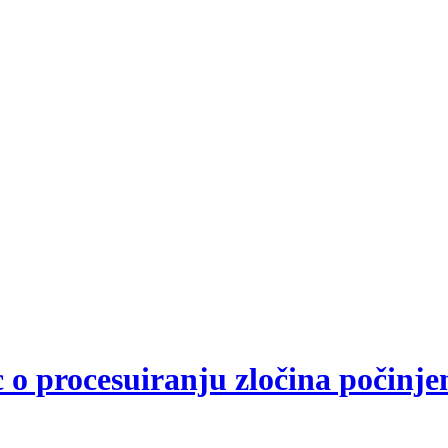
c o procesuiranju zločina počinje