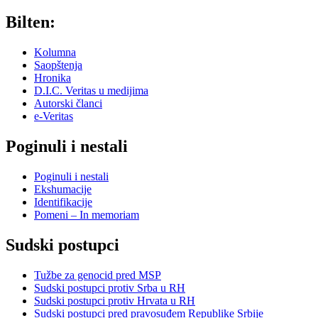
Bilten:
Kolumna
Saopštenja
Hronika
D.I.C. Veritas u medijima
Autorski članci
e-Veritas
Poginuli i nestali
Poginuli i nestali
Ekshumacije
Identifikacije
Pomeni – In memoriam
Sudski postupci
Tužbe za genocid pred MSP
Sudski postupci protiv Srba u RH
Sudski postupci protiv Hrvata u RH
Sudski postupci pred pravosuđem Republike Srbije