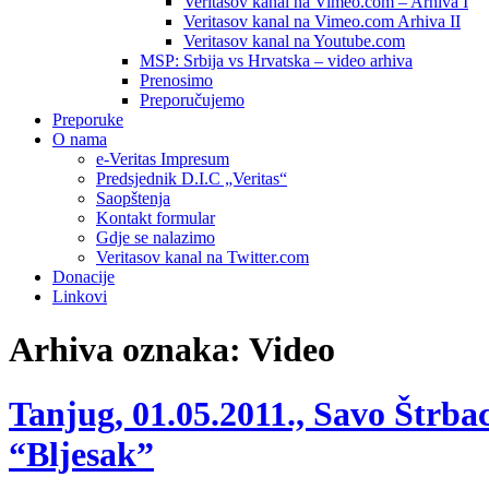
Veritasov kanal na Vimeo.com – Arhiva I
Veritasov kanal na Vimeo.com Arhiva II
Veritasov kanal na Youtube.com
MSP: Srbija vs Hrvatska – video arhiva
Prenosimo
Preporučujemo
Preporuke
O nama
e-Veritas Impresum
Predsjednik D.I.C „Veritas“
Saopštenja
Kontakt formular
Gdje se nalazimo
Veritasov kanal na Twitter.com
Donacije
Linkovi
Arhiva oznaka:
Video
Tanjug, 01.05.2011., Savo Štrba
“Bljesak”