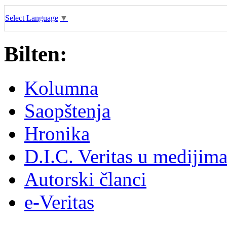
Select Language
▼
Bilten:
Kolumna
Saopštenja
Hronika
D.I.C. Veritas u medijim
Autorski članci
e-Veritas