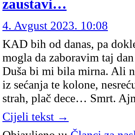
zaustavi…
4. Avgust 2023. 10:08
KAD bih od danas, pa dokl
mogla da zaboravim taj dan i
Duša bi mi bila mirna. A
iz sećanja te kolone, nesreć
strah, plač dece… Smrt. A
Cijeli tekst →
Objavljeno u:
Članci za na