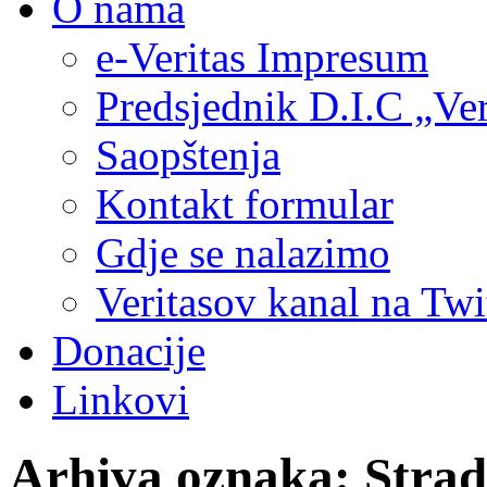
O nama
e-Veritas Impresum
Predsjednik D.I.C „Ver
Saopštenja
Kontakt formular
Gdje se nalazimo
Veritasov kanal na Twi
Donacije
Linkovi
Arhiva oznaka:
Strad