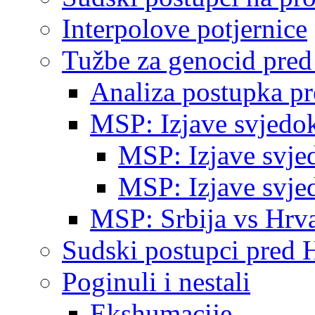
Interpolove potjernice
Tužbe za genocid pre
Analiza postupka p
MSP: Izjave svjedo
MSP: Izjave svje
MSP: Izjave svje
MSP: Srbija vs Hrva
Sudski postupci pred 
Poginuli i nestali
Ekshumacije