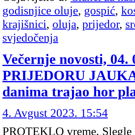
godisnjice oluje
,
gospić
,
ko
krajišnici
,
oluja
,
prijedor
,
s
svjedočenja
Večernje novosti, 04
PRIJEDORU JAUKAL
danima trajao hor pl
4. Avgust 2023. 15:54
PROTEKLO vreme. Slegle se 