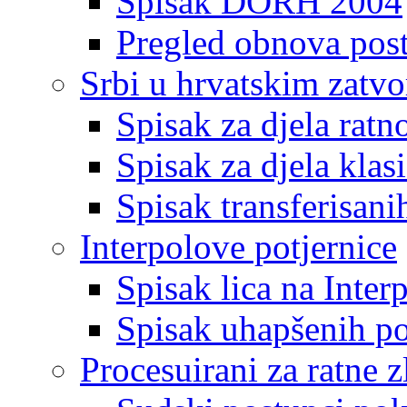
Spisak DORH 2004
Pregled obnova pos
Srbi u hrvatskim zatv
Spisak za djela ratn
Spisak za djela klas
Spisak transferisani
Interpolove potjernice
Spisak lica na Inte
Spisak uhapšenih po
Procesuirani za ratne z