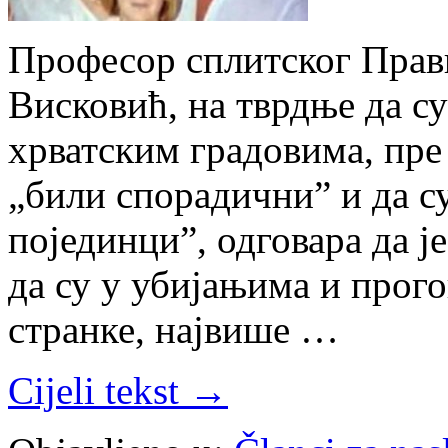
Професор сплитског Прав
Висковић, на тврдње да с
хрватским градовима, пре
„били спорадични” и да с
појединци”, одговара да је
да су у убијањима и прог
странке, највише …
Cijeli tekst →