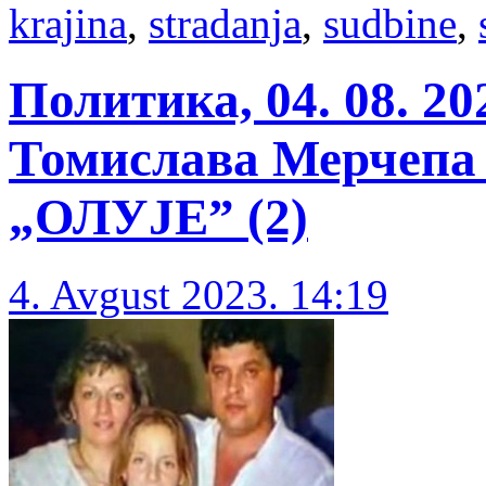
krajina
,
stradanja
,
sudbine
,
Политика, 04. 08. 2
Томислава Мерчепа
„ОЛУЈЕ” (2)
4. Avgust 2023. 14:19