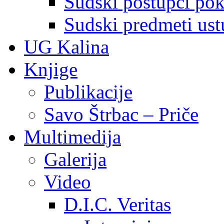
Sudski postupci pokr
Sudski predmeti ustu
UG Kalina
Knjige
Publikacije
Savo Štrbac – Priče
Multimedija
Galerija
Video
D.I.C. Veritas