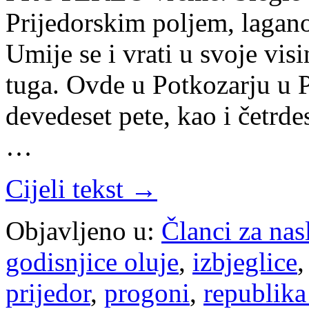
Prijedorskim poljem, lagano
Umije se i vrati u svoje vis
tuga. Ovde u Potkozarju u P
devedeset pete, kao i četrd
…
Cijeli tekst →
Objavljeno u:
Članci za na
godisnjice oluje
,
izbjeglice
prijedor
,
progoni
,
republika