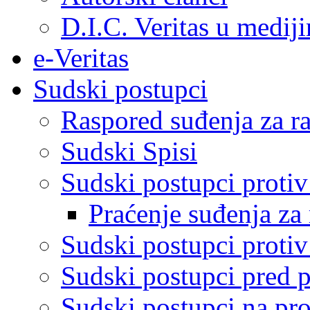
D.I.C. Veritas u medij
e-Veritas
Sudski postupci
Raspored suđenja za ra
Sudski Spisi
Sudski postupci proti
Praćenje suđenja za 
Sudski postupci proti
Sudski postupci pred 
Sudski postupci na pro