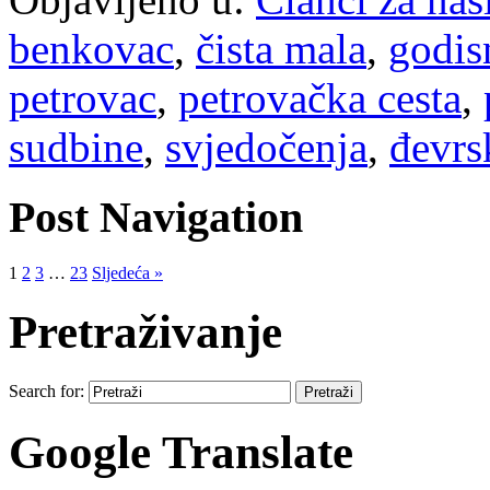
benkovac
,
čista mala
,
godis
petrovac
,
petrovačka cesta
,
sudbine
,
svjedočenja
,
đevrs
Post Navigation
1
2
3
…
23
Sljedeća »
Pretraživanje
Search for:
Google Translate