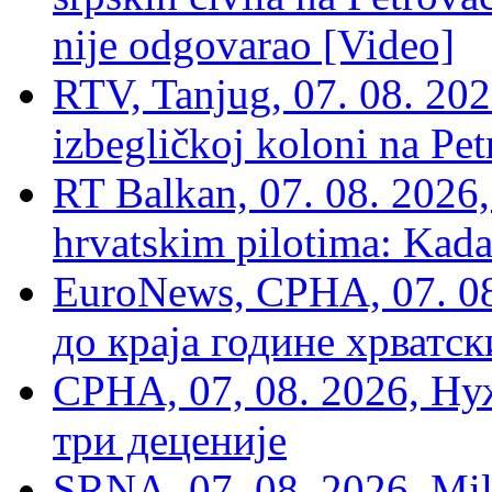
nije odgovarao [Video]
RTV, Tanjug, 07. 08. 2026
izbegličkoj koloni na Pet
RT Balkan, 07. 08. 2026,
hrvatskim pilotima: Kada
EuroNews, СРНА, 07. 0
до краја године хрватс
СРНА, 07, 08. 2026, Ну
три деценије
SRNA, 07. 08. 2026, Mil