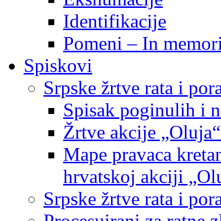
Identifikacije
Pomeni – In memor
Spiskovi
Srpske žrtve rata i po
Spisak poginulih i n
Žrtve akcije „Oluja“
Mape pravaca kretan
hrvatskoj akciji „Ol
Srpske žrtve rata i p
Procesuirani za ratne 