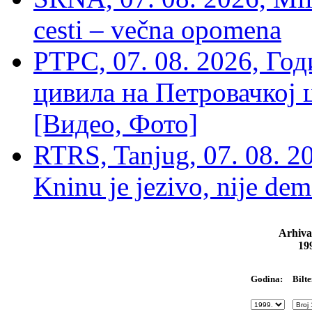
cesti – večna opomena
РТРС, 07. 08. 2026, Г
цивила на Петровачкој ц
[Видео, Фото]
RTRS, Tanjug, 07. 08. 2
Kninu je jezivo, nije dem
Arhiva
19
Bilte
Godina: