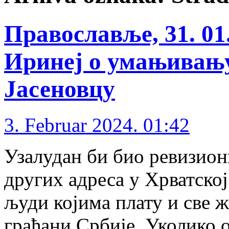
Православље, 31. 01
Иринеј о умањивању
Јасеновцу
3. Februar 2024. 01:42
Узалудан би био ревизион
других адреса у Хрватској
људи којима плату и све 
грађани Србије. Уколико о