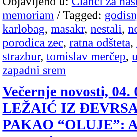
Objavljeno u:
Članci za na
memoriam
/
Tagged:
godisn
karlobag
,
masakr
,
nestali
,
n
porodica zec
,
ratna odšteta
,
strazbur
,
tomislav merčep
,
u
zapadni srem
Večernje novosti, 04
LEŽAIĆ IZ ĐEVRS
PAKAO “OLUJE”: A r