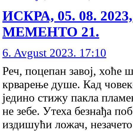
ИСКРА, 05. 08. 202
МЕМЕНТО 21.
6. Avgust 2023. 17:10
Реч, поцепан завој, хоће ш
крварење душе. Кад човек
једино стижу пакла пламен
не зебе. Утеха безнађа по
издишући ложач, незачето 