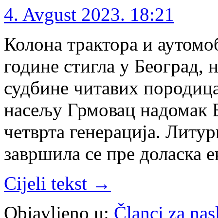
4. Avgust 2023. 18:21
Колона трактора и аутомоби
године стигла у Београд, н
судбине читавих породица
насељу Грмовац надомак Б
четврта генерација. Литур
завршила се пре доласка 
Cijeli tekst →
Objavljeno u:
Članci za na