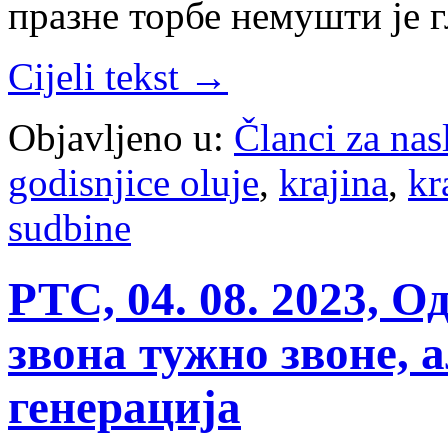
празне торбе немушти је 
Cijeli tekst →
Objavljeno u:
Članci za na
godisnjice oluje
,
krajina
,
kr
sudbine
РТС, 04. 08. 2023, О
звона тужно звоне, а
генерација