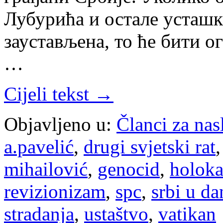
Лубурића и остале усташк
заустављена, то ће бити 
…
Cijeli tekst →
Objavljeno u:
Članci za na
a.pavelić
,
drugi svjetski rat
mihailović
,
genocid
,
holoka
revizionizam
,
spc
,
srbi u da
stradanja
,
ustaštvo
,
vatikan