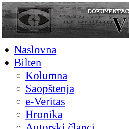
Naslovna
Bilten
Kolumna
Saopštenja
e-Veritas
Hronika
Autorski članci