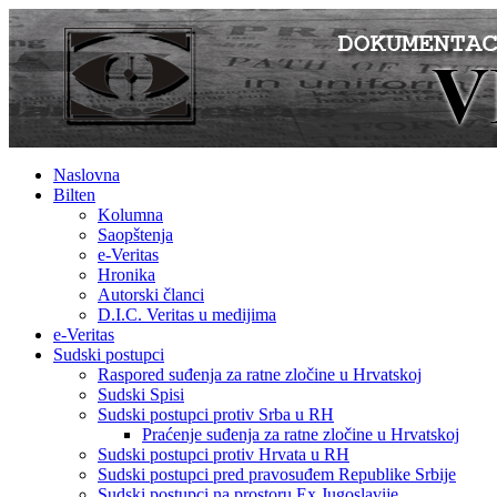
Naslovna
Bilten
Kolumna
Saopštenja
e-Veritas
Hronika
Autorski članci
D.I.C. Veritas u medijima
e-Veritas
Sudski postupci
Raspored suđenja za ratne zločine u Hrvatskoj
Sudski Spisi
Sudski postupci protiv Srba u RH
Praćenje suđenja za ratne zločine u Hrvatskoj
Sudski postupci protiv Hrvata u RH
Sudski postupci pred pravosuđem Republike Srbije
Sudski postupci na prostoru Ex Jugoslavije