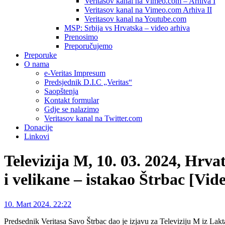
Veritasov kanal na Vimeo.com – Arhiva I
Veritasov kanal na Vimeo.com Arhiva II
Veritasov kanal na Youtube.com
MSP: Srbija vs Hrvatska – video arhiva
Prenosimo
Preporučujemo
Preporuke
O nama
e-Veritas Impresum
Predsjednik D.I.C „Veritas“
Saopštenja
Kontakt formular
Gdje se nalazimo
Veritasov kanal na Twitter.com
Donacije
Linkovi
Televizija M, 10. 03. 2024, Hrva
i velikane – istakao Štrbac [Vid
10. Mart 2024. 22:22
Predsednik Veritasa Savo Štrbac dao je izjavu za Televiziju M iz La