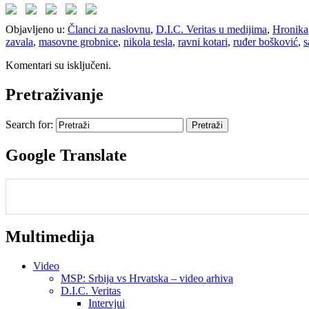
Objavljeno u:
Članci za naslovnu
,
D.I.C. Veritas u medijima
,
Hronika
zavala
,
masovne grobnice
,
nikola tesla
,
ravni kotari
,
ruđer bošković
,
s
Komentari su isključeni.
Pretraživanje
Search for:
Google Translate
Multimedija
Video
MSP: Srbija vs Hrvatska – video arhiva
D.I.C. Veritas
Intervjui