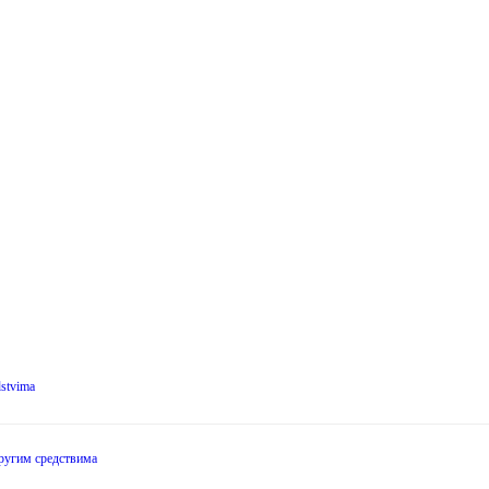
dstvima
другим средствима