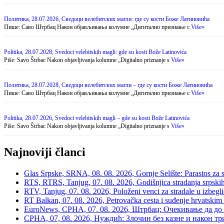
Политика, 28.07.2026, Сведоци велебитских магли: где су кости Боже Латиновића
Пише: Саво Штрбац На­кон об­ја­вљи­ва­ња ко­лум­не „Ди­ги­тал­но при­зна­ње с
Više»
Politika, 28.07.2028, Svedoci velebitskih magli: gde su kosti Bože Latinovića
Piše: Savo Štrbac Na­kon ob­ja­vlji­va­nja ko­lum­ne „Di­gi­tal­no pri­zna­nje s
Više»
Политика, 28.07.2028, Сведоци велебитских магли – где су кости Боже Латиновића
Пише: Саво Штрбац Након објављивања колумне „Дигитално признање с
Više»
Politika, 28.07.2026, Svedoci velebitskih magli – gde su kosti Bože Latinovića
Piše: Savo Štrbac Nakon objavljivanja kolumne „Digitalno priznanje s
Više»
Najnoviji članci
Glas Srpske, SRNA, 08. 08. 2026, Gornje Selište: Parastos za sr
RTS, RTRS, Tanjug, 07. 08. 2026, Godišnjica stradanja srpskih c
RTV, Tanjug, 07. 08. 2026, Položeni venci za stradale u izbegli
RT Balkan, 07. 08. 2026, Petrovačka cesta i suđenje hrvatskim
EuroNews, СРНА, 07. 08. 2026, Штрбац: Очекивање да до 
СРНА, 07, 08. 2026, Нуждић: Злочин без казне и након тр