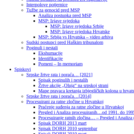
Interpolove potjernice
Tužbe za genocid pred MSP
Analiza postupka pred MSP
MSP: Izjave svjedoka
MSP: Izjave svjedoka Srbije
MSP: Izjave svjedoka Hrvatske
MSP: Srbija vs Hrvatska – video arhiva
Sudski postupci pred Haškim tribunalom
Poginuli i nestali
Ekshumacije
Identifikacije
Pomeni – In memoriam
Spiskovi
Srpske žrtve rata i poraća… [2021]
Spisak poginulih i nestalih
Žrtve akcije „Oluja“ na srpskoj strani
Mape pravaca kretanja izbjegličkih kolona u hrvats
Srpske žrtve rata i poraća…[2014]
Procesuirani za ratne zločine u Hrvatskoj
Praćenje suđenja za ratne zločine u Hrvatskoj
Pregled i Analiza procesuiranih…od 1991. do 1995
Procesuiranje ratnih zločina… – Pregled i Analiza (
Spisak DORH 2013 mart
Spisak DORH 2010 septembar
Spisak DORH 2010 mart