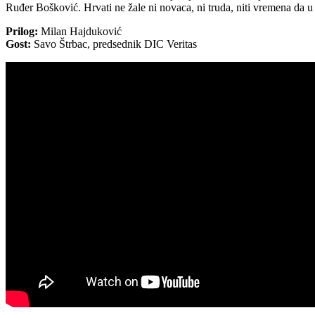
Ruđer Bošković. Hrvati ne žale ni novaca, ni truda, niti vremena da 
Prilog:
Milan Hajduković
Gost:
Savo Štrbac, predsednik DIC Veritas