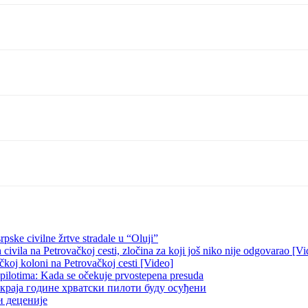
pske civilne žrtve stradale u “Oluji”
ivila na Petrovačkoj cesti, zločina za koji još niko nije odgovarao [Vi
čkoj koloni na Petrovačkoj cesti [Video]
 pilotima: Kada se očekuje prvostepena presuda
краја године хрватски пилоти буду осуђени
и деценије