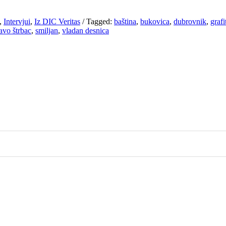
,
Intervjui
,
Iz DIC Veritas
/
Tagged:
baština
,
bukovica
,
dubrovnik
,
grafi
avo štrbac
,
smiljan
,
vladan desnica