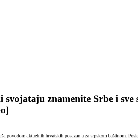
ti svojataju znamenite Srbe i sve
eo]
ktaša povodom aktuelnih hrvatskih posazanja za srpskom baštinom. Posle