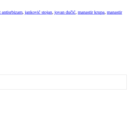
t antisrbizam
,
janković stojan
,
jovan dučić
,
manastir krupa
,
manastir