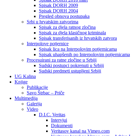
Spisak DORH 2009
Spisak DORH 2004
Pregled obnova postupaka
Srbi u hrvatskim zatvorima
Spisak za djela ratnog zločina
Spisak za djela klasičnog kriminala
Spisak transferisanih iz hrvatskih zatvora
Interpolove potjernice
Spisak lica na Interpolovim potjernicama
Spisak uhapšenih po Interpolovim potjernicama
Procesuirani za ratne zločine u Srbiji
Sudski postupci pokrenuti u Srbiji
Sudski predmeti ustupljeni Srbiji
UG Kalina
Knjige
Publikacije
Savo Štrbac – Priče
Multimedija
Galerija
Video
D.I.C. Veritas
Intervjui
Dokumenti
Veritasov kanal na Vimeo.com