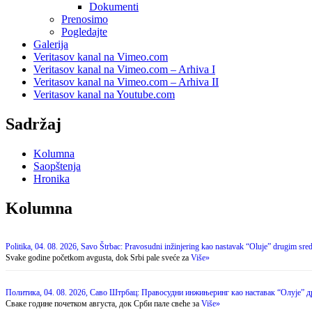
Dokumenti
Prenosimo
Pogledajte
Galerija
Veritasov kanal na Vimeo.com
Veritasov kanal na Vimeo.com – Arhiva I
Veritasov kanal na Vimeo.com – Arhiva II
Veritasov kanal na Youtube.com
Sadržaj
Kolumna
Saopštenja
Hronika
Kolumna
Politika, 04. 08. 2026, Savo Štrbac: Pravosudni inžinjering kao nastavak “Oluje” drugim sre
Svake godine početkom avgusta, dok Srbi pale sveće za
Više»
Политика, 04. 08. 2026, Саво Штрбац: Правосудни инжињеринг као наставак “Олује” 
Сваке године почетком августа, док Срби пале свеће за
Više»