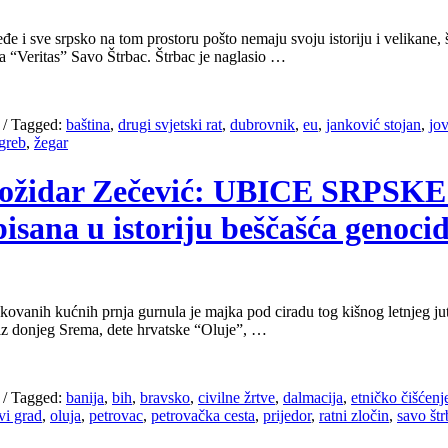
đe i sve srpsko na tom prostoru pošto nemaju svoju istoriju i velikane, š
a “Veritas” Savo Štrbac. Štrbac je naglasio …
/
Tagged:
baština
,
drugi svjetski rat
,
dubrovnik
,
eu
,
janković stojan
,
jo
greb
,
žegar
3, Božidar Zečević: UBICE SRPSK
isana u istoriju beščašća genoci
anih kućnih prnja gurnula je majka pod ciradu tog kišnog letnjeg jutr
iz donjeg Srema, dete hrvatske “Oluje”, …
/
Tagged:
banija
,
bih
,
bravsko
,
civilne žrtve
,
dalmacija
,
etničko čišćenj
vi grad
,
oluja
,
petrovac
,
petrovačka cesta
,
prijedor
,
ratni zločin
,
savo štr