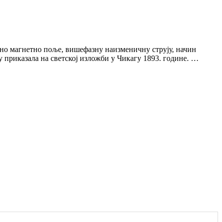
тно магнетно поље, вишефазну наизменичну струју, начин
у приказала на светској изложби у Чикагу 1893. године. …