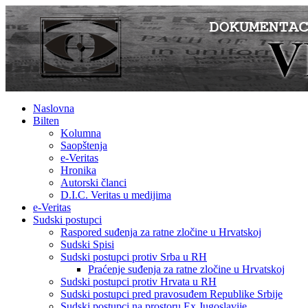
Naslovna
Bilten
Kolumna
Saopštenja
e-Veritas
Hronika
Autorski članci
D.I.C. Veritas u medijima
e-Veritas
Sudski postupci
Raspored suđenja za ratne zločine u Hrvatskoj
Sudski Spisi
Sudski postupci protiv Srba u RH
Praćenje suđenja za ratne zločine u Hrvatskoj
Sudski postupci protiv Hrvata u RH
Sudski postupci pred pravosuđem Republike Srbije
Sudski postupci na prostoru Ex Jugoslavije