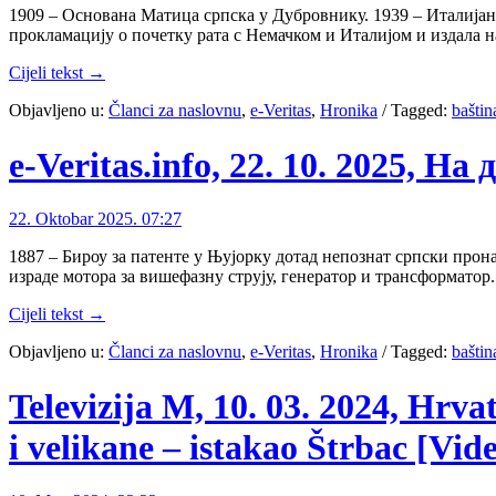
1909 – Основана Матица српска у Дубровнику. 1939 – Италијанс
прокламацију о почетку рата с Немачком и Италијом и издала 
Cijeli tekst →
Objavljeno u:
Članci za naslovnu
,
e-Veritas
,
Hronika
/
Tagged:
baštin
e-Veritas.info, 22. 10. 2025, Н
22. Oktobar 2025. 07:27
1887 – Бироу за патенте у Њујорку дотад непознат српски про
израде мотора за вишефазну струју, генератор и трансформатор
Cijeli tekst →
Objavljeno u:
Članci za naslovnu
,
e-Veritas
,
Hronika
/
Tagged:
baštin
Televizija M, 10. 03. 2024, Hrva
i velikane – istakao Štrbac [Vid