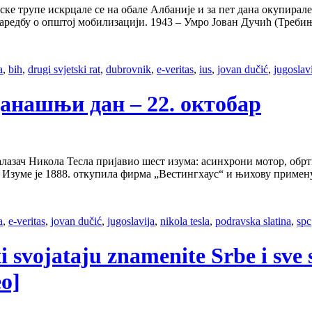
ке трупе искрцале се на обале Албаније и за пет дана окупирале
наредбу о општој мобилизацији. 1943 – Умро Јован Дучић (Треб
a
,
bih
,
drugi svjetski rat
,
dubrovnik
,
e-veritas
,
ius
,
jovan dučić
,
jugoslav
а данашњи дан – 22. октобар
налазач Никола Тесла пријавио шест изума: асинхрони мотор, обр
. Изуме је 1888. откупила фирма „Вестингхаус“ и њихову примен
a
,
e-veritas
,
jovan dučić
,
jugoslavija
,
nikola tesla
,
podravska slatina
,
spc
ti svojataju znamenite Srbe i sve
eo]