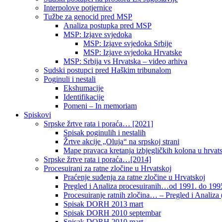
Interpolove potjernice
Tužbe za genocid pred MSP
Analiza postupka pred MSP
MSP: Izjave svjedoka
MSP: Izjave svjedoka Srbije
MSP: Izjave svjedoka Hrvatske
MSP: Srbija vs Hrvatska – video arhiva
Sudski postupci pred Haškim tribunalom
Poginuli i nestali
Ekshumacije
Identifikacije
Pomeni – In memoriam
Spiskovi
Srpske žrtve rata i poraća… [2021]
Spisak poginulih i nestalih
Žrtve akcije „Oluja“ na srpskoj strani
Mape pravaca kretanja izbjegličkih kolona u hrvats
Srpske žrtve rata i poraća…[2014]
Procesuirani za ratne zločine u Hrvatskoj
Praćenje suđenja za ratne zločine u Hrvatskoj
Pregled i Analiza procesuiranih…od 1991. do 1995
Procesuiranje ratnih zločina… – Pregled i Analiza (
Spisak DORH 2013 mart
Spisak DORH 2010 septembar
Spisak DORH 2010 mart