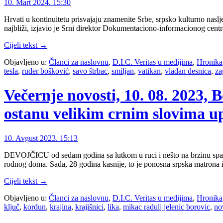
10. Mart 2024. 15:30
Hrvati u kontinuitetu prisvajaju znamenite Srbe, srpsko kulturno naslje
najbliži, izjavio je Srni direktor Dokumentaciono-informacionog centr
Cijeli tekst →
Objavljeno u:
Članci za naslovnu
,
D.I.C. Veritas u medijima
,
Hronika
tesla
,
ruđer bošković
,
savo štrbac
,
smiljan
,
vatikan
,
vladan desnica
,
za
Večernje novosti, 10. 08. 202
ostanu velikim crnim slovima up
10. Avgust 2023. 15:13
DEVOJČICU od sedam godina sa lutkom u ruci i nešto na brzinu spakov
rodnog doma. Sada, 28 godina kasnije, to je ponosna srpska matrona 
Cijeli tekst →
Objavljeno u:
Članci za naslovnu
,
D.I.C. Veritas u medijima
,
Hronika
ključ
,
kordun
,
krajina
,
krajišnici
,
lika
,
mikac radulj jelenic borovic
,
no