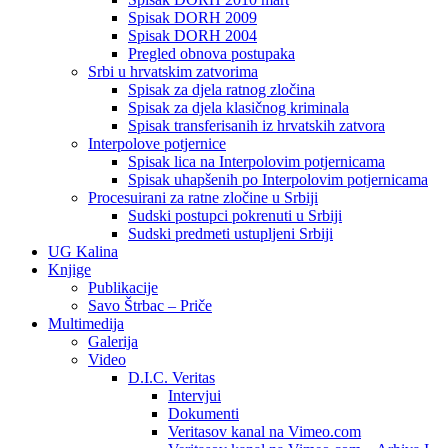
Spisak DORH 2009
Spisak DORH 2004
Pregled obnova postupaka
Srbi u hrvatskim zatvorima
Spisak za djela ratnog zločina
Spisak za djela klasičnog kriminala
Spisak transferisanih iz hrvatskih zatvora
Interpolove potjernice
Spisak lica na Interpolovim potjernicama
Spisak uhapšenih po Interpolovim potjernicama
Procesuirani za ratne zločine u Srbiji
Sudski postupci pokrenuti u Srbiji
Sudski predmeti ustupljeni Srbiji
UG Kalina
Knjige
Publikacije
Savo Štrbac – Priče
Multimedija
Galerija
Video
D.I.C. Veritas
Intervjui
Dokumenti
Veritasov kanal na Vimeo.com