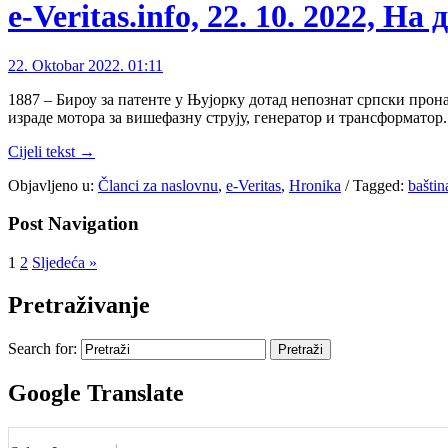
e-Veritas.info, 22. 10. 2022, Н
22. Oktobar 2022. 01:11
1887 – Бироу за патенте у Њујорку дотад непознат српски про
израде мотора за вишефазну струју, генератор и трансформатор
Cijeli tekst →
Objavljeno u:
Članci za naslovnu
,
e-Veritas
,
Hronika
/
Tagged:
baštin
Post Navigation
1
2
Sljedeća »
Pretraživanje
Search for:
Google Translate