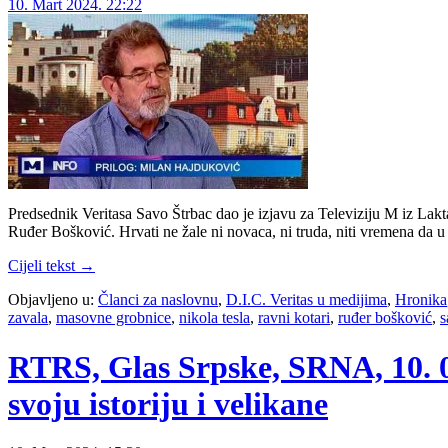
10. Mart 2024. 22:22
Predsednik Veritasa Savo Štrbac dao je izjavu za Televiziju M iz La
Ruđer Bošković. Hrvati ne žale ni novaca, ni truda, niti vremena da 
Cijeli tekst →
Objavljeno u:
Članci za naslovnu
,
D.I.C. Veritas u medijima
,
Hronika
zavala
,
masovne grobnice
,
nikola tesla
,
ravni kotari
,
ruđer bošković
,
s
RTRS, Glas Srpske, SRNA, 10. 0
svoju istoriju i velikane