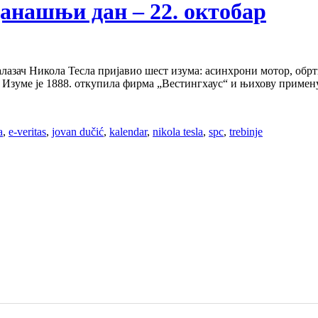
а данашњи дан – 22. октобар
налазач Никола Тесла пријавио шест изума: асинхрони мотор, обр
. Изуме је 1888. откупила фирма „Вестингхаус“ и њихову примен
a
,
e-veritas
,
jovan dučić
,
kalendar
,
nikola tesla
,
spc
,
trebinje