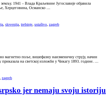
 земљу. 1941 – Влада Краљевине Југославије објавила
иње, Херцеговина, Османско …
ija
,
slovenija
,
trebinje
,
ustaštvo
,
zagreb
тно магнетно поље, вишефазну наизменичну струју, начин
у приказала на светској изложби у Чикагу 1893. године. …
,
zagreb
 srpsko jer nemaju svoju istoriju