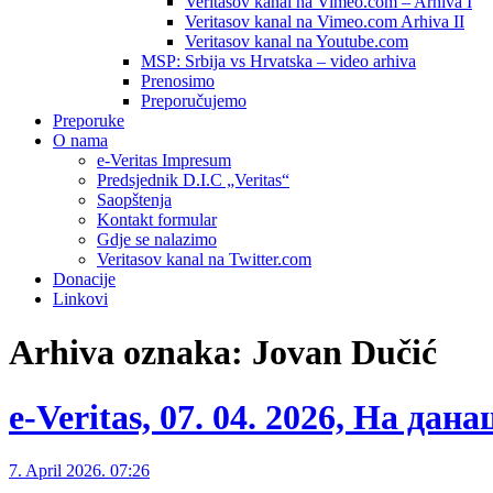
Veritasov kanal na Vimeo.com – Arhiva I
Veritasov kanal na Vimeo.com Arhiva II
Veritasov kanal na Youtube.com
MSP: Srbija vs Hrvatska – video arhiva
Prenosimo
Preporučujemo
Preporuke
O nama
e-Veritas Impresum
Predsjednik D.I.C „Veritas“
Saopštenja
Kontakt formular
Gdje se nalazimo
Veritasov kanal na Twitter.com
Donacije
Linkovi
Arhiva oznaka:
Jovan Dučić
e-Veritas, 07. 04. 2026, На дан
7. April 2026. 07:26