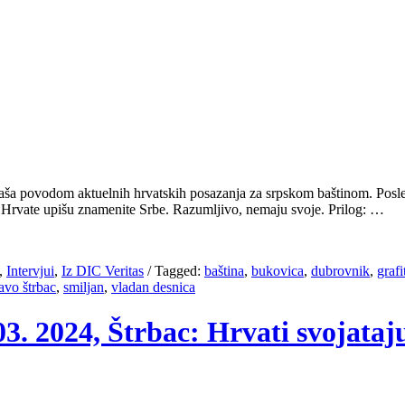
ktaša povodom aktuelnih hrvatskih posazanja za srpskom baštinom. Posle
u Hrvate upišu znamenite Srbe. Razumljivo, nemaju svoje. Prilog: …
,
Intervjui
,
Iz DIC Veritas
/
Tagged:
baština
,
bukovica
,
dubrovnik
,
grafi
avo štrbac
,
smiljan
,
vladan desnica
3. 2024, Štrbac: Hrvati svojataj