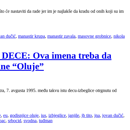
to će nastaviti da rade jer im je najlakše da kradu od onih koji su im
van dučić
,
manastir krupa
,
manastir zavala
,
masovne grobnice
,
nikola
E DECE: Ova imena treba da
dne “Oluje”
a, 7. avgusta 1995. među takvu istu decu-izbeglice otrgnutu od
e
,
eu
,
godisnjice oluje
,
ius
,
izbjeglice
,
janjile
,
jb tito
,
jna
,
jovan dučić
,
bac
,
srbocid
,
svodna
,
tuđman