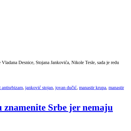
 Vladana Desnice, Stojana Jankovića, Nikole Tesle, sada je redu
t antisrbizam
,
janković stojan
,
jovan dučić
,
manastir krupa
,
manastir
u znamenite Srbe jer nemaju