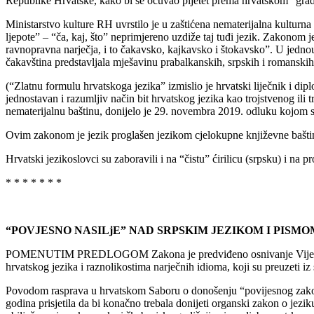
Republike Hrvatske, kako bi se očuvao pijetet prema hrvatskom “gradu m
Ministarstvo kulture RH uvrstilo je u zaštićena nematerijalna kulturn
ljepote” – “ča, kaj, što” neprimjereno uzdiže taj tuđi jezik. Zakonom j
ravnopravna narječja, i to čakavsko, kajkavsko i štokavsko”. U jedno
čakavština predstavljala mješavinu prabalkanskih, srpskih i romanskih
(“Zlatnu formulu hrvatskoga jezika” izmislio je hrvatski liječnik i d
jednostavan i razumljiv način bit hrvatskog jezika kao trojstvenog ili
nematerijalnu baštinu, donijelo je 29. novembra 2019. odluku kojom se
Ovim zakonom je jezik proglašen jezikom cjelokupne književne baštine n
Hrvatski jezikoslovci su zaboravili i na “čistu” ćirilicu (srpsku) i n
* * * * * * *
“POVJESNO NASILjE” NAD SRPSKIM JEZIKOM I PISMO
POMENUTIM PREDLOGOM Zakona je predviđeno osnivanje Vijeća za hrva
hrvatskog jezika i raznolikostima narječnih idioma, koji su preuzeti iz
Povodom rasprava u hrvatskom Saboru o donošenju “povijesnog zakona
godina prisjetila da bi konačno trebala donijeti organski zakon o jezik