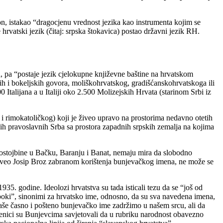
, istakao “dragocjenu vrednost jezika kao instrumenta kojim se
 hrvatski jezik (čitaj: srpska štokavica) postao državni jezik RH.
 pa “postaje jezik cjelokupne književne baštine na hrvatskom
kih i bokeljskih govora, moliškohrvatskog, gradišćanskohrvatskoga ili
talijana a u Italiji oko 2.500 Molizejskih Hrvata (starinom Srbi iz
rimokatoličkog) koji je živeo upravo na prostorima nedavno otetih
nih pravoslavnih Srba sa prostora zapadnih srpskih zemalja na kojima
rapostojbine u Bačku, Baranju i Banat, nemaju mira da slobodno
5. izveo Josip Broz zabranom korištenja bunjevačkog imena, ne može se
5. godine. Ideolozi hrvatstva su tada isticali tezu da se “još od
oki”, sinonimi za hrvatsko ime, odnosno, da su sva navedena imena,
naše časno i pošteno bunjevačko ime zadržimo u našem srcu, ali da
ćenici su Bunjevcima savjetovali da u rubriku narodnost obavezno