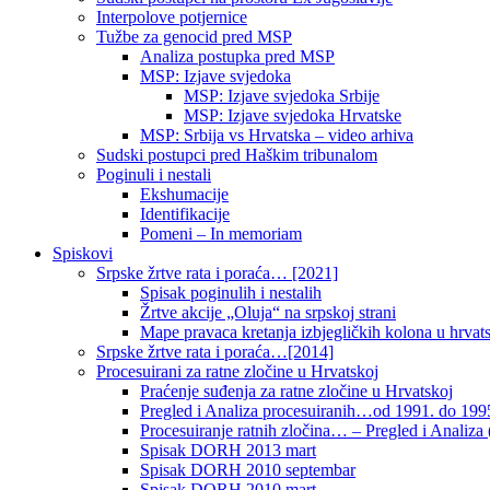
Interpolove potjernice
Tužbe za genocid pred MSP
Analiza postupka pred MSP
MSP: Izjave svjedoka
MSP: Izjave svjedoka Srbije
MSP: Izjave svjedoka Hrvatske
MSP: Srbija vs Hrvatska – video arhiva
Sudski postupci pred Haškim tribunalom
Poginuli i nestali
Ekshumacije
Identifikacije
Pomeni – In memoriam
Spiskovi
Srpske žrtve rata i poraća… [2021]
Spisak poginulih i nestalih
Žrtve akcije „Oluja“ na srpskoj strani
Mape pravaca kretanja izbjegličkih kolona u hrvats
Srpske žrtve rata i poraća…[2014]
Procesuirani za ratne zločine u Hrvatskoj
Praćenje suđenja za ratne zločine u Hrvatskoj
Pregled i Analiza procesuiranih…od 1991. do 1995
Procesuiranje ratnih zločina… – Pregled i Analiza (
Spisak DORH 2013 mart
Spisak DORH 2010 septembar
Spisak DORH 2010 mart