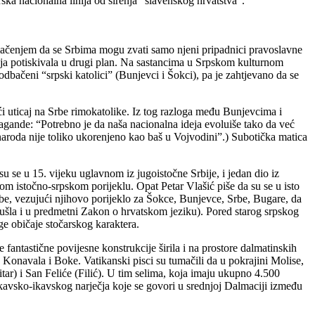
ska nacionalna linija od širenja “slavenskog hrvatstva”.
njem da se Srbima mogu zvati samo njeni pripadnici pravoslavne
enja potiskivala u drugi plan. Na sastancima u Srpskom kulturnom
dbačeni “srpski katolici” (Bunjevci i Šokci), pa je zahtjevano da se
eći uticaj na Srbe rimokatolike. Iz tog razloga među Bunjevcima i
agande: “Potrebno je da naša nacionalna ideja evoluiše tako da već
aroda nije toliko ukorenjeno kao baš u Vojvodini”.) Subotička matica
u se u 15. vijeku uglavnom iz jugoistočne Srbije, i jedan dio iz
m istočno-srpskom porijeklu. Opat Petar Vlašić piše da su se u isto
ebe, vezujući njihovo porijeklo za Šokce, Bunjevce, Srbe, Bugare, da
 ušla i u predmetni Zakon o hrvatskom jeziku). Pored starog srpskog
ge običaje stočarskog karaktera.
tične povijesne konstrukcije širila i na prostore dalmatinskih
e, Konavala i Boke. Vatikanski pisci su tumačili da u pokrajini Molise,
ar) i San Feliće (Filić). U tim selima, koja imaju ukupno 4.500
štokavsko-ikavskog narječja koje se govori u srednjoj Dalmaciji između