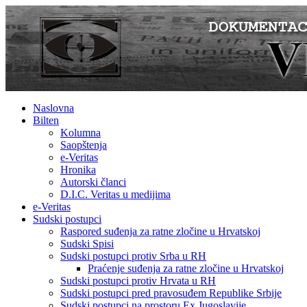
Naslovna
Bilten
Kolumna
Saopštenja
e-Veritas
Hronika
Autorski članci
D.I.C. Veritas u medijima
e-Veritas
Sudski postupci
Raspored suđenja za ratne zločine u Hrvatskoj
Sudski Spisi
Sudski postupci protiv Srba u RH
Praćenje suđenja za ratne zločine u Hrvatskoj
Sudski postupci protiv Hrvata u RH
Sudski postupci pred pravosuđem Republike Srbije
Sudski postupci na prostoru Ex Jugoslavije