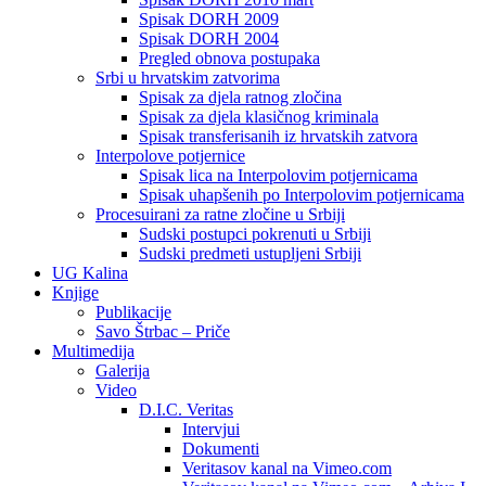
Spisak DORH 2009
Spisak DORH 2004
Pregled obnova postupaka
Srbi u hrvatskim zatvorima
Spisak za djela ratnog zločina
Spisak za djela klasičnog kriminala
Spisak transferisanih iz hrvatskih zatvora
Interpolove potjernice
Spisak lica na Interpolovim potjernicama
Spisak uhapšenih po Interpolovim potjernicama
Procesuirani za ratne zločine u Srbiji
Sudski postupci pokrenuti u Srbiji
Sudski predmeti ustupljeni Srbiji
UG Kalina
Knjige
Publikacije
Savo Štrbac – Priče
Multimedija
Galerija
Video
D.I.C. Veritas
Intervjui
Dokumenti
Veritasov kanal na Vimeo.com