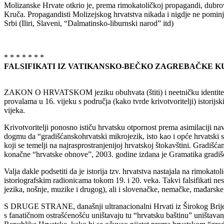
Molizanske Hrvate otkrio je, prema rimokatoličkoj propagandi, dubro
Kruča. Propagandisti Molizejskog hrvatstva nikada i nigdje ne pominju
Srbi (Iliri, Slaveni, “Dalmatinsko-liburnski narod” itd)
* * * * * * *
FALSIFIKATI IZ VATIKANSKO-BEČKO ZAGREBAČKE K
ZAKON O HRVATSKOM jeziku obuhvata (štiti) i neetničku identitetsku 
provalama u 16. vijeku s područja (kako tvrde krivotvoritelji) istorij
vijeka.
Krivotvoritelji ponosno ističu hrvatsku otpornost prema asimilaciji na
dogmu da “gradišćanskohrvatski mikrojezik, isto kao i opće hrvatski 
koji se temelji na najrasprostranjenijoj hrvatskoj štokavštini. Gradi
konačne “hrvatske obnove”, 2003. godine izdana je Gramatika gradišć
Valja dakle podsetiti da je istorija tzv. hrvatstva nastajala na rimoka
istoriografskim radionicama tokom 19. i 20. veka. Takvi falsifikati n
jezika, nošnje, muzike i drugog), ali i slovenačke, nemačke, mađarske, 
S DRUGE STRANE, današnji ultranacionalni Hrvati iz Širokog Brijega,
s fanatičnom ostrašćenošću uništavaju tu “hrvatsku baštinu” uništava