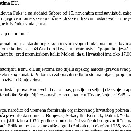
ostima EU.
ovan Fuks je na sjednici Sabora od 15. novembra predstavljajući zakon
zik i njegove idiome stavio u dužnost države i državnih ustanova”. Time je
gne krivičnim sankcijama.
narječni idiomi”.
ionalnim” standardnim jezikom u svim svojim funkcionalnim stilovima,
idiome kojima se služi čak i dio Hrvata u inostranstvu, “poput bunjevač
grebu, pred premijerkom Italije Meloni, da u Hrvatskoj ima oko 17.000 I
rijsku istinu o Bunjevcima kao dijelu srpskog naroda (pravoslavnog i 
ebitskog kanala). Pri tom su zaboravili sudbinu stotina hiljada progna
ih nazivaju Bunjevcima.
manjinskih prava. Bunjevci ni dan-danas, poslije preseljenja iz svoje p
rene Republike Srbije. Njihovo nasilno pretvaranje u Hrvate, koje je 194
vce, naročito od vremena formiranja organizovanog hrvatskog pokreta 193
a govorilo da su imena Bunjevac, Šokac, Ilir, Bošnjak, Dalmat, “ođob
e majskih izbora 1935. godine, rimokatolički svećenici su govorili “da 
at”. Prilikom popisa stanovništva grada Subotice, u oktobru 1935, sve