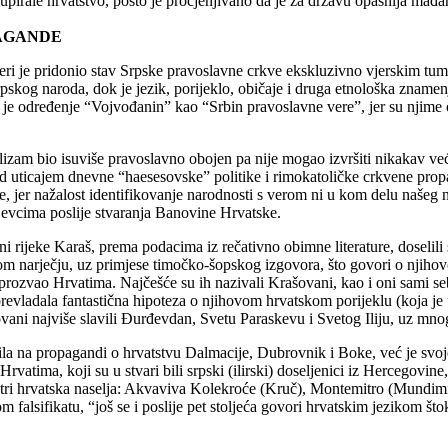
upirale hrvatstvo, pošto je procjenjivano da je za državu opasnija mađar
PAGANDE
idonio stav Srpske pravoslavne crkve ekskluzivno vjerskim tumače
rpskog naroda, dok je jezik, porijeklo, običaje i druga etnološka znam
 je određenje “Vojvođanin” kao “Srbin pravoslavne vere”, jer su njime o
nalizam bio isuviše pravoslavno obojen pa nije mogao izvršiti nikakav v
d uticajem dnevne “haesesovske” politike i rimokatoličke crkvene prop
 jer nažalost identifikovanje narodnosti s verom ni u kom delu našeg n
jevcima poslije stvaranja Banovine Hrvatske.
i rijeke Karaš, prema podacima iz rečativno obimne literature, doselili s
 narječju, uz primjese timočko-šopskog izgovora, što govori o njihovo
 prozvao Hrvatima. Najčešće su ih nazivali Krašovani, kao i oni sami s
revladala fantastična hipoteza o njihovom hrvatskom porijeklu (koja je
vani najviše slavili Đurđevdan, Svetu Paraskevu i Svetog Iliju, uz mno
gandi o hrvatstvu Dalmacije, Dubrovnik i Boke, već je svoje fantas
rvatima, koji su u stvari bili srpski (ilirski) doseljenici iz Hercegovin
 tri hrvatska naselja: Akvaviva Kolekroće (Kruč), Montemitro (Mundimit
om falsifikatu, “još se i poslije pet stoljeća govori hrvatskim jezikom 