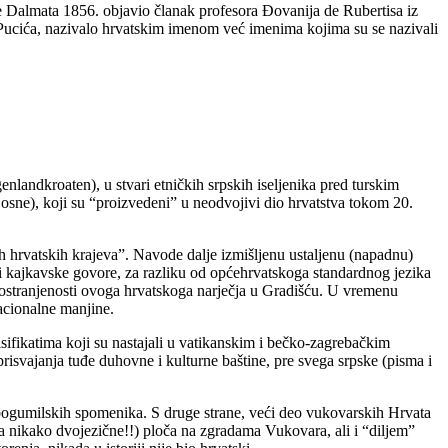
 Dalmata 1856. objavio članak profesora Đovanija de Rubertisa iz
e Pucića, nazivalo hrvatskim imenom već imenima kojima su se nazivali
ndkroaten), u stvari etničkih srpskih iseljenika pred turskim
 Bosne), koji su “proizvedeni” u neodvojivi dio hrvatstva tokom 20.
ih hrvatskih krajeva”. Navode dalje izmišljenu ustaljenu (napadnu)
 i kajkavske govore, za razliku od općehrvatskoga standardnog jezika
prostranjenosti ovoga hrvatskoga narječja u Gradišću. U vremenu
acionalne manjine.
alsifikatima koji su nastajali u vatikanskim i bečko-zagrebačkim
risvajanja tuđe duhovne i kulturne baštine, pre svega srpske (pisma i
bogumilskih spomenika. S druge strane, veći deo vukovarskih Hrvata
a nikako dvojezične!!) ploča na zgradama Vukovara, ali i “diljem”