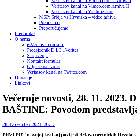
Veritasov kanal na Vimeo.com – Arhiva I
Veritasov kanal na Vimeo.com Arhiva II
Veritasov kanal na Youtube.com
MSP: Srbija vs Hrvatska – video arhiva
Prenosimo
Preporučujemo
Preporuke
O nama
e-Veritas Impresum
Predsjednik D.I.C „Veritas“
Saopštenja
Kontakt formular
Gdje se nalazimo
Veritasov kanal na Twitter.com
Donacije
Linkovi
Večernje novosti, 28. 11. 2
BAŠTINE: Povodom predstavlja
28. Novembar 2023. 20:17
PRVI PUT u svojoj kratkoj povijesti država neetničkih Hrvata se 