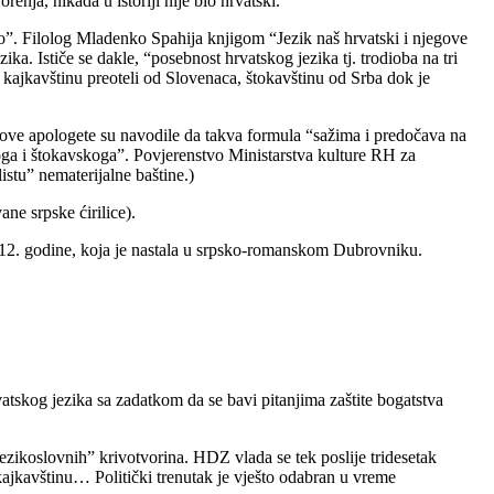
nja, nikada u istoriji nije bio hrvatski.
to”. Filolog Mladenko Spahija knjigom “Jezik naš hrvatski i njegove
ka. Ističe se dakle, “posebnost hrvatskog jezika tj. trodioba na tri
 kajkavštinu preoteli od Slovenaca, štokavštinu od Srba dok je
jegove apologete su navodile da takva formula “sažima i predočava na
skoga i štokavskoga”. Povjerenstvo Ministarstva kulture RH za
stu” nematerijalne baštine.)
ne srpske ćirilice).
z 1512. godine, koja je nastala u srpsko-romanskom Dubrovniku.
og jezika sa zadatkom da se bavi pitanjima zaštite bogatstva
ikoslovnih” krivotvorina. HDZ vlada se tek poslije tridesetak
u kajkavštinu… Politički trenutak je vješto odabran u vreme