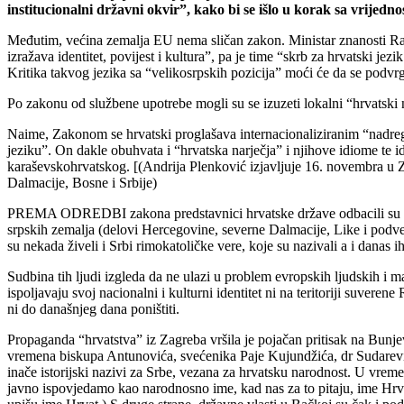
institucionalni državni okvir”, kako bi se išlo u korak sa vrijedn
Međutim, većina zemalja EU nema sličan zakon. Ministar znanosti Rad
izražava identitet, povijest i kultura”, pa je time “skrb za hrvatski je
Kritika takvog jezika sa “velikosrpskih pozicija” moći će da se podvr
Po zakonu od službene upotrebe mogli su se izuzeti lokalni “hrvatski 
Naime, Zakonom se hrvatski proglašava internacionaliziranim “nadreg
jeziku”. On dakle obuhvata i “hrvatska narječja” i njihove idiome te 
karaševskohrvatskog. [(Andrija Plenković izjavljuje 16. novembra u Za
Dalmacije, Bosne i Srbije)
PREMA ODREDBI zakona predstavnici hrvatske države odbacili su isto
srpskih zemalja (delovi Hercegovine, severne Dalmacije, Like i podvel
su nekada živeli i Srbi rimokatoličke vere, koje su nazivali a i danas 
Sudbina tih ljudi izgleda da ne ulazi u problem evropskih ljudskih i 
ispoljavaju svoj nacionalni i kulturni identitet ni na teritoriji suve
ni do današnjeg dana poništiti.
Propaganda “hrvatstva” iz Zagreba vršila je pojačan pritisak na Bunje
vremena biskupa Antunovića, svećenika Paje Kujundžića, dr Sudarević
inače istorijski nazivi za Srbe, vezana za hrvatsku narodnost. U vrem
javno ispovjedamo kao narodnosno ime, kad nas za to pitaju, ime Hrv