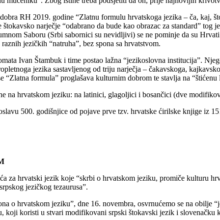
učeniku”. Zbog istine treba podsjetiti da on, prije najnovijih krivotvore
a dobra RH 2019. godine “Zlatnu formulu hrvatskoga jezika – ča, kaj, š
e štokavsko narječje “odabrano da bude kao obrazac za standard” tog jezi
umnom Saboru (Srbi sabornici su nevidljivi) se ne pominje da su Hrvati
 raznih jezičkih “natruha”, bez spona sa hrvatstvom.
iplomata Ivan Štambuk i time postao lažna “jezikoslovna institucija”. N
 tropletnoga jezika sastavljenog od triju narječja – čakavskoga, kajkav
 “Zlatna formula” proglašava kulturnim dobrom te stavlja na “štićenu li
a hrvatskom jeziku: na latinici, glagoljici i bosančici (dve modifikova
a proslavu 500. godišnjice od pojave prve tzv. hrvatske ćirilske knjige i
M
tski jezik koje “skrbi o hrvatskom jeziku, promiče kulturu hrvatsk
 srpskog jezičkog tezaurusa”.
 o hrvatskom jeziku”, dne 16. novembra, osvrnućemo se na obilje “jez
u, koji koristi u stvari modifikovani srpski štokavski jezik i slovenačk