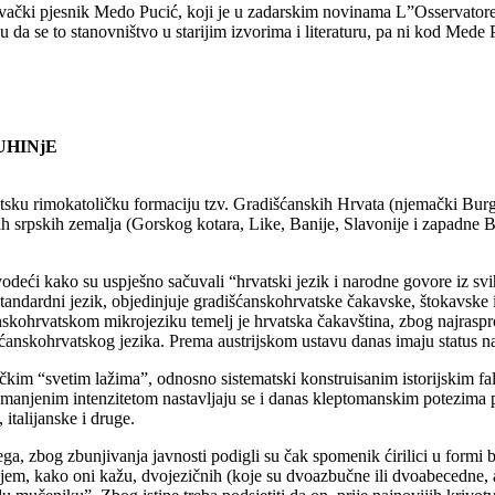
vački pjesnik Medo Pucić, koji je u zadarskim novinama L”Osservatore
 da se to stanovništvo u starijim izvorima i literaturu, pa ni kod Med
UHINjE
rimokatoličku formaciju tzv. Gradišćanskih Hrvata (njemački Burgenla
skih srpskih zemalja (Gorskog kotara, Like, Banije, Slavonije i zapadne
vodeći kako su uspješno sačuvali “hrvatski jezik i narodne govore iz sv
standardni jezik, objedinjuje gradišćanskohrvatske čakavske, štokavske
šćanskohrvatskom mikrojeziku temelj je hrvatska čakavština, zbog najras
anskohrvatskog jezika. Prema austrijskom ustavu danas imaju status n
toličkim “svetim lažima”, odnosno sistematski konstruisanim istorijskim f
esmanjenim intenzitetom nastavljaju se i danas kleptomanskim potezima p
italijanske i druge.
 zbog zbunjivanja javnosti podigli su čak spomenik ćirilici u formi 
njem, kako oni kažu, dvojezičnih (koje su dvoazbučne ili dvoabecedne, 