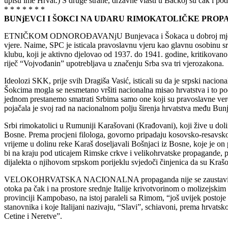
upišu ime Hrvat.) S druge strane, državne vlasti u Bačkoj su čak i pod
* * * * * * *
BUNjEVCI I ŠOKCI NA UDARU RIMOKATOLIČKE PRO
ETNIČKOM ODNOROĐAVANjU Bunjevaca i Šokaca u dobroj mjeri je pr
vjere. Naime, SPC je isticala pravoslavnu vjeru kao glavnu osobinu s
klubu, koji je aktivno djelovao od 1937. do 1941. godine, kritikovano
riječ “Vojvođanin” upotrebljava u značenju Srba sva tri vjerozakona.
Ideolozi SKK, prije svih Dragiša Vasić, isticali su da je srpski nacio
Šokcima mogla se nesmetano vršiti nacionalna misao hrvatstva i to po
jednom prestanemo smatrati Srbima samo one koji su pravoslavne vere,
pojačala je svoj rad na nacionalnom polju širenja hrvatstva među Bun
Srbi rimokatolici u Rumuniji Karašovani (Krađovani), koji žive u dolin
Bosne. Prema procjeni filologa, govorno pripadaju kosovsko-resavskom
vrijeme u dolinu reke Karaš doseljavali Bošnjaci iz Bosne, koje je on
bi na kraju pod uticajem Rimske crkve i velikohrvatske propagande, p
dijalekta o njihovom srpskom porijeklu svjedoči činjenica da su Krašo
VELOKOHRVATSKA NACIONALNA propaganda nije se zaustavila na propa
otoka pa čak i na prostore srednje Italije krivotvorinom o molizejskim H
provinciji Kampobaso, na istoj paraleli sa Rimom, “još uvijek postoje
stanovnika i koje Italijani nazivaju, “Slavi”, schiavoni, prema hrvatsk
Cetine i Neretve”.