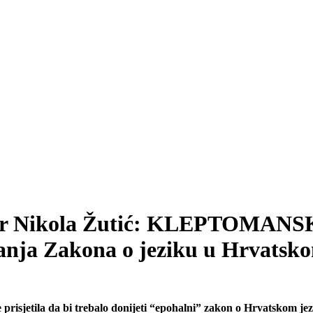
023. Dr Nikola Žutić: KLEPTO
nja Zakona o jeziku u Hrvatsk
prisjetila da bi trebalo donijeti “epohalni” zakon o Hrvatskom je