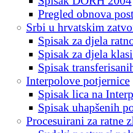
Spisak DORH 2004
Pregled obnova pos
Srbi u hrvatskim zatv
Spisak za djela ratn
Spisak za djela klas
Spisak transferisani
Interpolove potjernice
Spisak lica na Inte
Spisak uhapšenih po
Procesuirani za ratne z