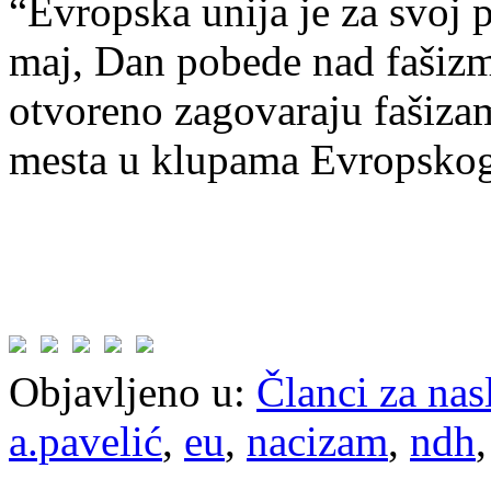
“Evropska unija je za svoj 
maj, Dan pobede nad fašizm
otvoreno zagovaraju fašizam
mesta u klupama Evropskog 
Objavljeno u:
Članci za na
a.pavelić
,
eu
,
nacizam
,
ndh