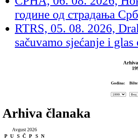
СРНА, 06. 08. 2026, Н
године од страдања Срб
RTRS, 05. 08. 2026, Drak
sačuvamo sjećanje i glas
Arhiva
19
Bilte
Godina:
Arhiva članaka
Avgust 2026
P
U
S
Č
P
S
N