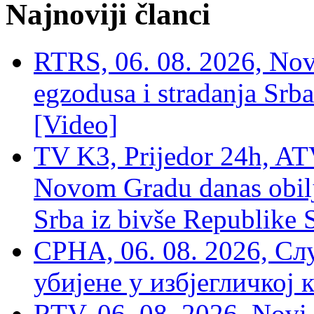
Najnoviji članci
RTRS, 06. 08. 2026, Nov
egzodusa i stradanja Srba
[Video]
TV K3, Prijedor 24h, ATV
Novom Gradu danas obilj
Srba iz bivše Republike 
СРНА, 06. 08. 2026, Сл
убијене у избјегличкој 
RTV, 06. 08. 2026, Novi 