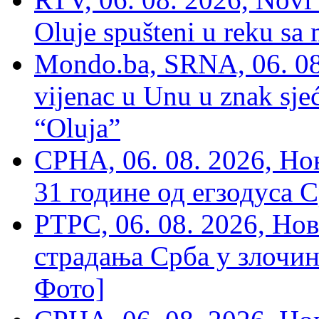
Oluje spušteni u reku sa
Mondo.ba, SRNA, 06. 08
vijenac u Unu u znak sjeć
“Oluja”
СРНА, 06. 08. 2026, Н
31 године од егзодуса С
РТРС, 06. 08. 2026, Нов
страдања Срба у злочин
Фото]