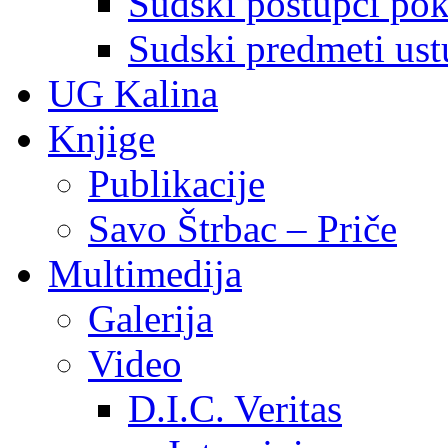
Sudski postupci pokr
Sudski predmeti ustu
UG Kalina
Knjige
Publikacije
Savo Štrbac – Priče
Multimedija
Galerija
Video
D.I.C. Veritas