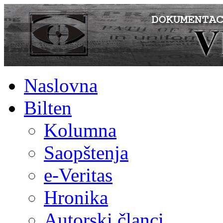
Naslovna
Bilten
Kolumna
Saopštenja
e-Veritas
Hronika
Autorski članci