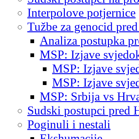
Interpolove potjernice
Tužbe za genocid pre
Analiza postupka p
MSP: Izjave svjedo
MSP: Izjave svje
MSP: Izjave svje
MSP: Srbija vs Hrva
Sudski postupci pred 
Poginuli i nestali
Ekshumacije