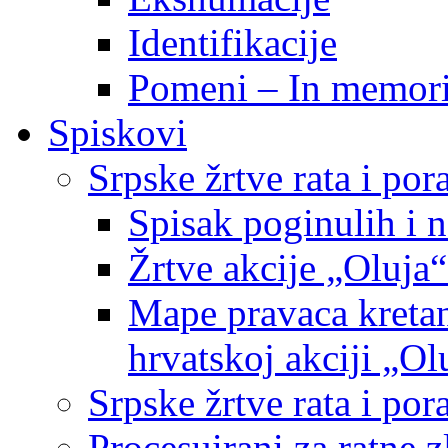
Identifikacije
Pomeni – In memor
Spiskovi
Srpske žrtve rata i po
Spisak poginulih i n
Žrtve akcije „Oluja“
Mape pravaca kretan
hrvatskoj akciji „Ol
Srpske žrtve rata i p
Procesuirani za ratne 