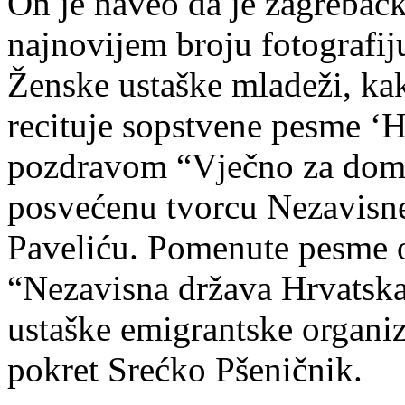
On je naveo da je zagrebačk
najnovijem broju fotografi
Ženske ustaške mladeži, ka
recituje sopstvene pesme ‘H
pozdravom “Vječno za dom 
posvećenu tvorcu Nezavisn
Paveliću. Pomenute pesme o
“Nezavisna država Hrvatska
ustaške emigrantske organiz
pokret Srećko Pšeničnik.