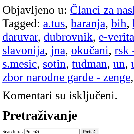
Objavljeno u:
Članci za na
Tagged:
a.tus
,
baranja
,
bih
,
daruvar
,
dubrovnik
,
e-verit
slavonija
,
jna
,
okučani
,
rsk 
s.mesic
,
sotin
,
tuđman
,
un
,
zbor narodne garde - zenge
Komentari su isključeni.
Pretraživanje
Search for: