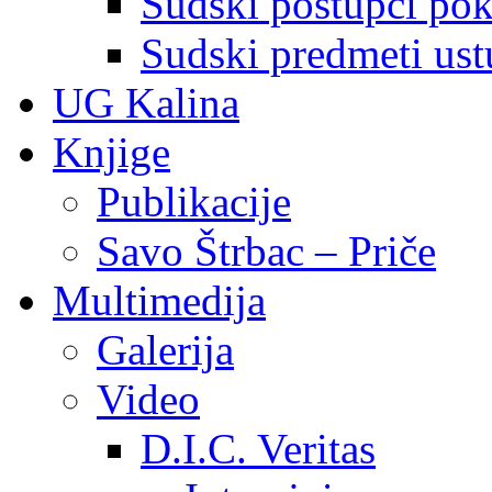
Sudski postupci pokr
Sudski predmeti ustu
UG Kalina
Knjige
Publikacije
Savo Štrbac – Priče
Multimedija
Galerija
Video
D.I.C. Veritas