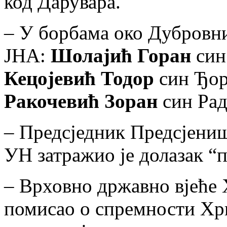
код Дарувара.
– У борбама око Дубровн
ЈНА:
Шолајић Горан
син
Кецојевић Тодор
син Ђор
Ракочевић Зоран
син Рад
– Предсједник Предсјени
УН затражио је долазак “
– Врховно државно вјеће Х
помисао о спремности Хр