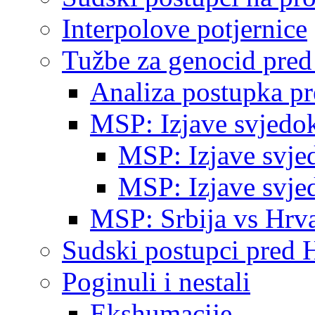
Interpolove potjernice
Tužbe za genocid pre
Analiza postupka p
MSP: Izjave svjedo
MSP: Izjave svje
MSP: Izjave svje
MSP: Srbija vs Hrva
Sudski postupci pred 
Poginuli i nestali
Ekshumacije