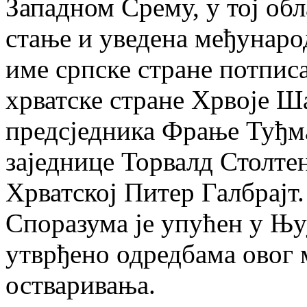
Западном Срему, у тој об
стање и уведена међунаро
име српске стране потпис
хрватске стране Хрвоје Ш
предсједника Фрање Туђма
заједнице Торвалд Столте
Хрватској Питер Галбрајт.
Споразума је упућен у Њујо
утврђено одредбама овог 
остваривања.