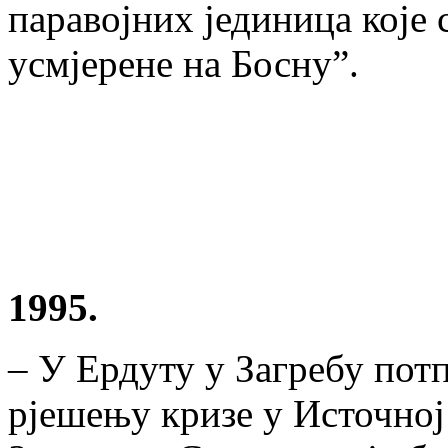
паравојних јединица које 
усмјерене на Босну”.
1995.
– У Ердуту у Загребу пот
рјешењу кризе у Источној