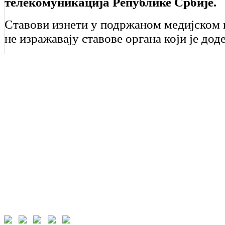
телекомуникација Републике Србије.
Ставови изнети у подржаном медијском 
не изражавају ставове органа који је дод