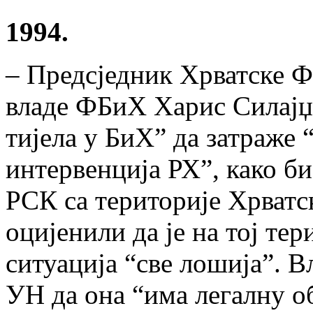
1994.
– Предсједник Хрватске 
владе ФБиХ Харис Силајџ
тијела у БиХ” да затраже 
интервенција РХ”, како би
РСК са територије Хрватс
оцијенили да је на тој те
ситуација “све лошија”. В
УН да она “има легалну об