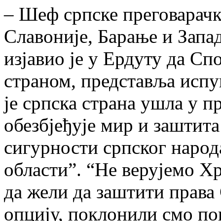
– Шеф српске преговарачк
Славоније, Барање и Зап
изјавио је у Ердуту да Сп
страном, представља испу
је српска страна ушла у п
обезбјеђује мир и заштит
сигурности српског народ
области”. “Не верујемо Хр
да жели да заштити права 
опцију, поклонили смо п