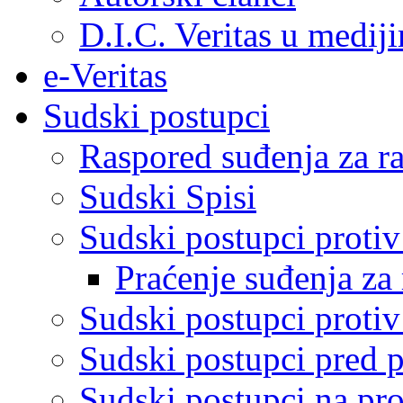
D.I.C. Veritas u medij
e-Veritas
Sudski postupci
Raspored suđenja za ra
Sudski Spisi
Sudski postupci proti
Praćenje suđenja za 
Sudski postupci proti
Sudski postupci pred 
Sudski postupci na pro