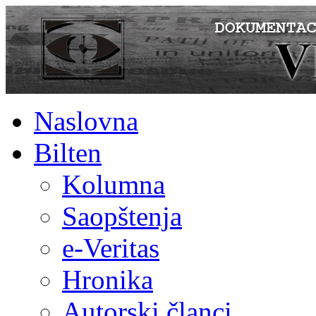
Naslovna
Bilten
Kolumna
Saopštenja
e-Veritas
Hronika
Autorski članci