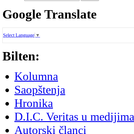
Google Translate
Select Language
▼
Bilten:
Kolumna
Saopštenja
Hronika
D.I.C. Veritas u medijim
Autorski članci