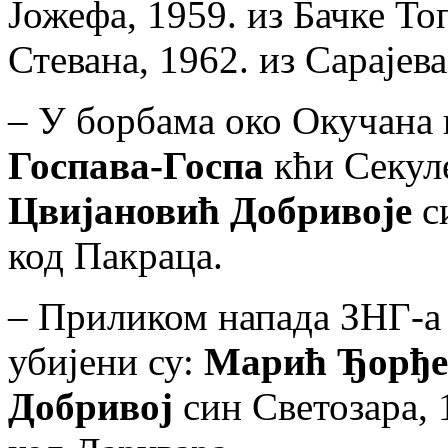
Јожефа, 1959. из Бачке То
Стевана, 1962. из Сарајева
– У борбама око Окучана 
Госпава-Госпа
кћи Секуле
Цвијановић Добривоје
си
код Пакраца.
– Приликом напада ЗНГ-а 
убијени су:
Марић Ђорђе
Добривој
син Светозара, 