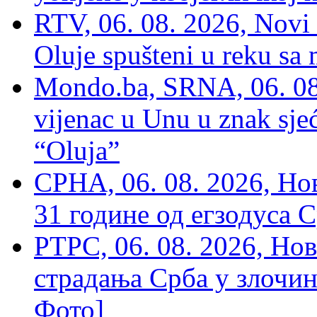
RTV, 06. 08. 2026, Novi 
Oluje spušteni u reku sa
Mondo.ba, SRNA, 06. 08
vijenac u Unu u znak sjeć
“Oluja”
СРНА, 06. 08. 2026, Н
31 године од егзодуса С
РТРС, 06. 08. 2026, Нов
страдања Срба у злочин
Фото]