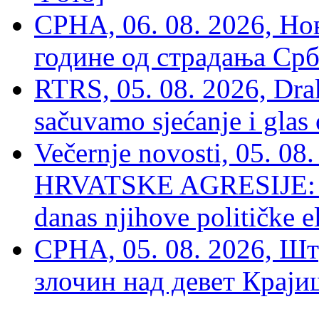
СРНА, 06. 08. 2026, Н
године од страдања Срб
RTRS, 05. 08. 2026, Drak
sačuvamo sjećanje i glas
Večernje novosti, 05. 
HRVATSKE AGRESIJE: Hte
danas njihove političke e
СРНА, 05. 08. 2026, Шт
злочин над девет Крај