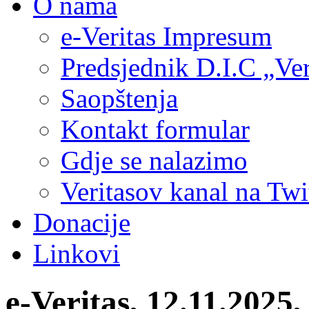
O nama
e-Veritas Impresum
Predsjednik D.I.C „Ver
Saopštenja
Kontakt formular
Gdje se nalazimo
Veritasov kanal na Twi
Donacije
Linkovi
е-Veritas, 12.11.2