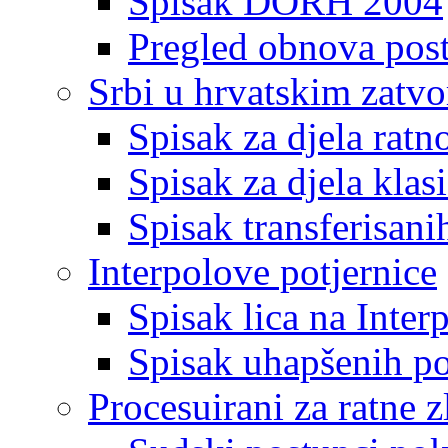
Spisak DORH 2004
Pregled obnova pos
Srbi u hrvatskim zatv
Spisak za djela ratn
Spisak za djela klas
Spisak transferisani
Interpolove potjernice
Spisak lica na Inte
Spisak uhapšenih po
Procesuirani za ratne z