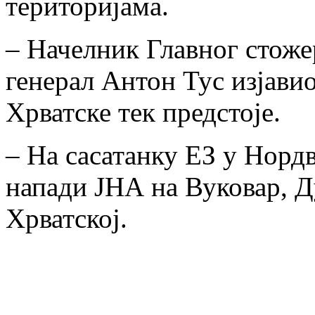
територијама.
– Начелник Главног стоже
генерал Антон Тус изјавио
Хрватске тек предстоје.
– На сасатанку ЕЗ у Нордв
напади ЈНА на Вуковар, Д
Хрватској.