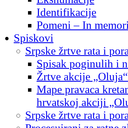
Identifikacije
Pomeni – In memor
Spiskovi
Srpske žrtve rata i po
Spisak poginulih i n
Žrtve akcije „Oluja“
Mape pravaca kretan
hrvatskoj akciji „Ol
Srpske žrtve rata i p
Procesuirani za ratne 