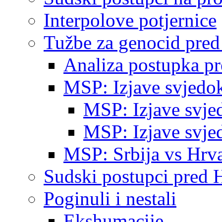
Interpolove potjernice
Tužbe za genocid pre
Analiza postupka p
MSP: Izjave svjedo
MSP: Izjave svje
MSP: Izjave svje
MSP: Srbija vs Hrva
Sudski postupci pred 
Poginuli i nestali
Ekshumacije