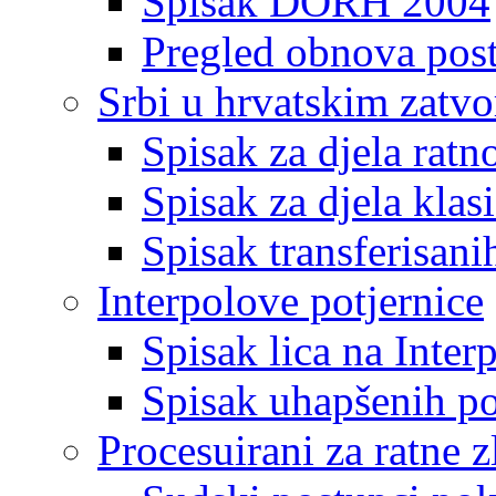
Spisak DORH 2004
Pregled obnova pos
Srbi u hrvatskim zatv
Spisak za djela ratn
Spisak za djela klas
Spisak transferisani
Interpolove potjernice
Spisak lica na Inte
Spisak uhapšenih po
Procesuirani za ratne z