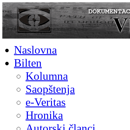
Naslovna
Bilten
Kolumna
Saopštenja
e-Veritas
Hronika
Autorski članci