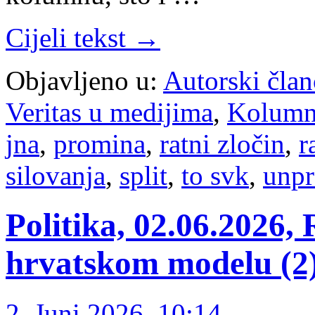
Cijeli tekst →
Objavljeno u:
Autorski član
Veritas u medijima
,
Kolum
jna
,
promina
,
ratni zločin
,
r
silovanja
,
split
,
to svk
,
unpr
Politika, 02.06.2026, 
hrvatskom modelu (2
2. Juni 2026. 10:14