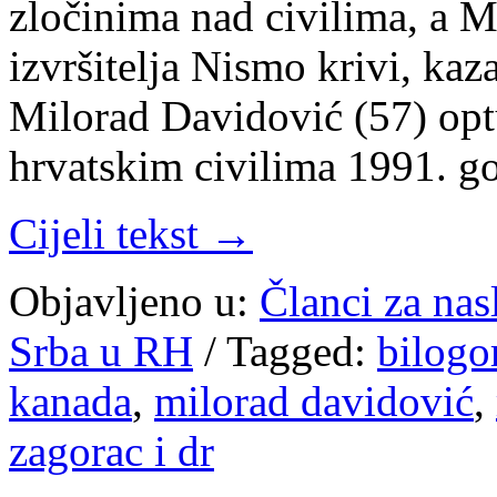
zločinima nad civilima, a M
izvršitelja Nismo krivi, kaz
Milorad Davidović (57) optu
hrvatskim civilima 1991. g
Cijeli tekst →
Objavljeno u:
Članci za na
Srba u RH
/
Tagged:
bilogo
kanada
,
milorad davidović
,
zagorac i dr