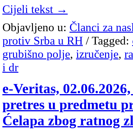
Cijeli tekst →
Objavljeno u:
Članci za na
protiv Srba u RH
/
Tagged:
grubišno polje
,
izručenje
,
r
i dr
e-Veritas, 02.06.2026
pretres u predmetu pr
Ćelapa zbog ratnog z