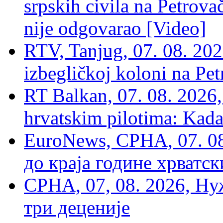
srpskih civila na Petrovač
nije odgovarao [Video]
RTV, Tanjug, 07. 08. 2026
izbegličkoj koloni na Pet
RT Balkan, 07. 08. 2026,
hrvatskim pilotima: Kada
EuroNews, СРНА, 07. 0
до краја године хрватс
СРНА, 07, 08. 2026, Ну
три деценије