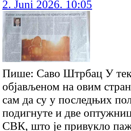
2. Juni 2026. 10:05
Пише: Саво Штрбац У тек
објављеном на овим стран
сам да су у последњих пол
подигнуте и две оптужниц
СВК, што је привукло паж