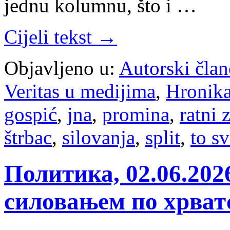
jednu kolumnu, što i …
Cijeli tekst →
Objavljeno u:
Autorski član
Veritas u medijima
,
Hronik
gospić
,
jna
,
promina
,
ratni 
štrbac
,
silovanja
,
split
,
to s
Политика, 02.06.202
силовањем по хрватс