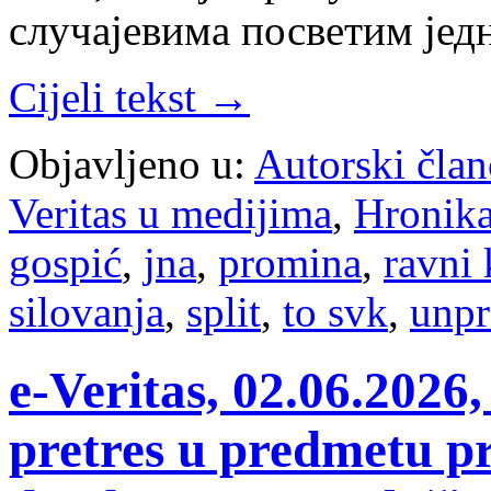
случајевима посветим јед
Cijeli tekst →
Objavljeno u:
Autorski član
Veritas u medijima
,
Hronik
gospić
,
jna
,
promina
,
ravni 
silovanja
,
split
,
to svk
,
unpr
e-Veritas, 02.06.2026
pretres u predmetu pr