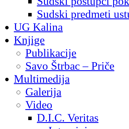
Sudski postupci pokr
Sudski predmeti ustu
UG Kalina
Knjige
Publikacije
Savo Štrbac – Priče
Multimedija
Galerija
Video
D.I.C. Veritas