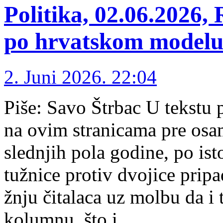
Politika, 02.06.2026, 
po hrvatskom modelu
2. Juni 2026. 22:04
Piše: Savo Štrbac U tek­stu p
na ovim stra­ni­ca­ma pre osa
sled­njih po­la go­di­ne, po is
tu­žni­ce pro­tiv dvo­ji­ce pri­
žnju či­ta­la­ca uz mol­bu da i 
ko­lum­nu, što i …