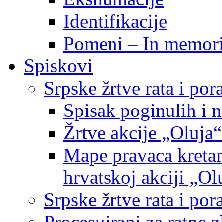
Identifikacije
Pomeni – In memor
Spiskovi
Srpske žrtve rata i po
Spisak poginulih i n
Žrtve akcije „Oluja“
Mape pravaca kretan
hrvatskoj akciji „Ol
Srpske žrtve rata i p
Procesuirani za ratne 