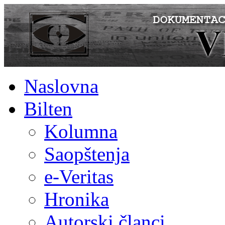
Naslovna
Bilten
Kolumna
Saopštenja
e-Veritas
Hronika
Autorski članci