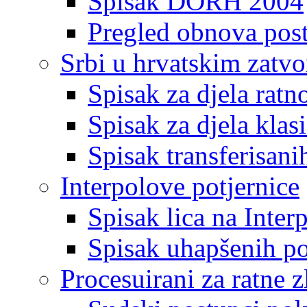
Spisak DORH 2004
Pregled obnova pos
Srbi u hrvatskim zatv
Spisak za djela ratn
Spisak za djela klas
Spisak transferisani
Interpolove potjernice
Spisak lica na Inte
Spisak uhapšenih po
Procesuirani za ratne z