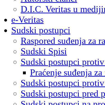
D.I.C. Veritas u medij
e-Veritas
Sudski postupci
Raspored suđenja za ra
Sudski Spisi
Sudski postupci proti
Praćenje suđenja za 
Sudski postupci proti
Sudski postupci pred 
Sudski postupci na pro