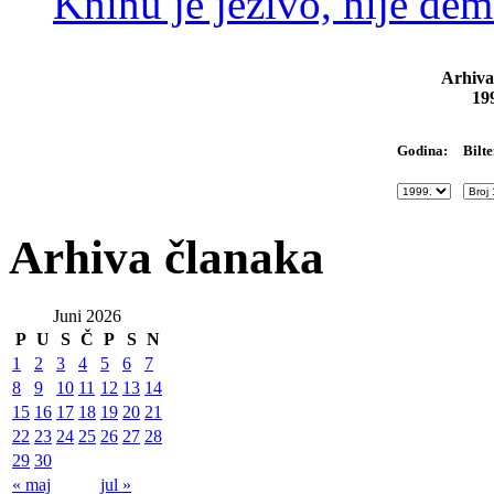
Kninu je jezivo, nije dem
Arhiva
19
Bilte
Godina:
Arhiva članaka
Juni 2026
P
U
S
Č
P
S
N
1
2
3
4
5
6
7
8
9
10
11
12
13
14
15
16
17
18
19
20
21
22
23
24
25
26
27
28
29
30
« maj
jul »