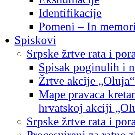
Identifikacije
Pomeni – In memor
Spiskovi
Srpske žrtve rata i po
Spisak poginulih i n
Žrtve akcije „Oluja“
Mape pravaca kretan
hrvatskoj akciji „Ol
Srpske žrtve rata i p
Procesuirani za ratne 