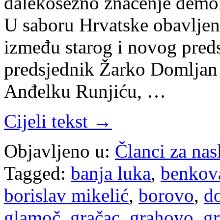
dalekosežno značenje demok
U saboru Hrvatske obavljen
između starog i novog pred
predsjednik Žarko Domljan 
Anđelku Runjiću, …
Cijeli tekst →
Objavljeno u:
Članci za na
Tagged:
banja luka
,
benkov
borislav mikelić
,
borovo
,
do
glamoč
,
gračac
,
grahovo
,
gr