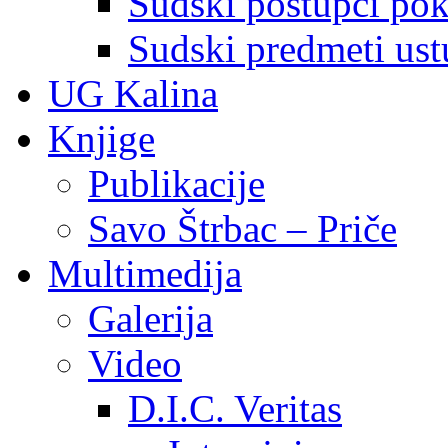
Sudski postupci pokr
Sudski predmeti ustu
UG Kalina
Knjige
Publikacije
Savo Štrbac – Priče
Multimedija
Galerija
Video
D.I.C. Veritas