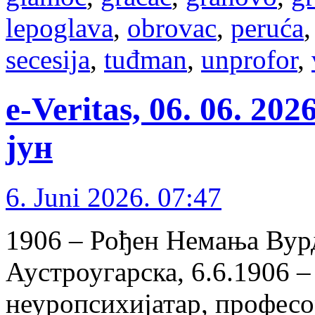
lepoglava
,
obrovac
,
peruća
secesija
,
tuđman
,
unprofor
,
e-Veritas, 06. 06. 20
јун
6. Juni 2026. 07:47
1906 – Рођен Немања Вур
Аустроугарска, 6.6.1906 –
неуропсихијатар, професо