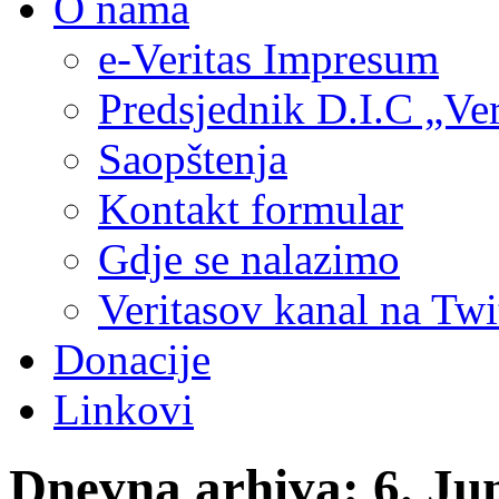
O nama
e-Veritas Impresum
Predsjednik D.I.C „Ver
Saopštenja
Kontakt formular
Gdje se nalazimo
Veritasov kanal na Twi
Donacije
Linkovi
Dnevna arhiva:
6. Ju