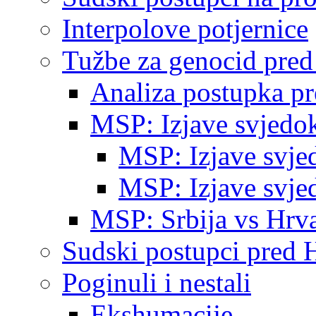
Interpolove potjernice
Tužbe za genocid pre
Analiza postupka p
MSP: Izjave svjedo
MSP: Izjave svje
MSP: Izjave svje
MSP: Srbija vs Hrva
Sudski postupci pred 
Poginuli i nestali
Ekshumacije