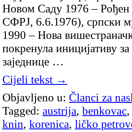
Новом Саду 1976 – Рођен
СФРЈ, 6.6.1976), српски м
1990 – Нова вишестранач
покренула иницијативу за
заједнице …
Cijeli tekst →
Objavljeno u:
Članci za na
Tagged:
austrija
,
benkovac
knin
,
korenica
,
ličko petrov