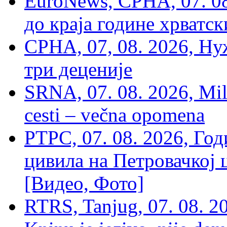
EuroNews, СРНА, 07. 0
до краја године хрватс
СРНА, 07, 08. 2026, Ну
три деценије
SRNA, 07. 08. 2026, Mil
cesti – večna opomena
РТРС, 07. 08. 2026, Г
цивила на Петровачкој ц
[Видео, Фото]
RTRS, Tanjug, 07. 08. 2