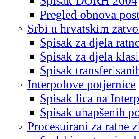
Spisak DORH 2004
Pregled obnova pos
Srbi u hrvatskim zatv
Spisak za djela ratn
Spisak za djela klas
Spisak transferisani
Interpolove potjernice
Spisak lica na Inte
Spisak uhapšenih po
Procesuirani za ratne z