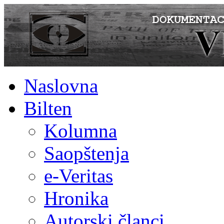
Naslovna
Bilten
Kolumna
Saopštenja
e-Veritas
Hronika
Autorski članci