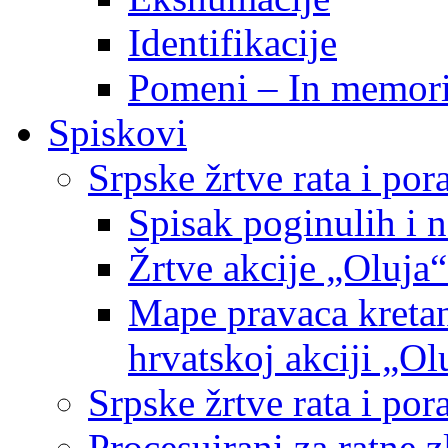
Identifikacije
Pomeni – In memor
Spiskovi
Srpske žrtve rata i po
Spisak poginulih i n
Žrtve akcije „Oluja“
Mape pravaca kretan
hrvatskoj akciji „Ol
Srpske žrtve rata i p
Procesuirani za ratne 