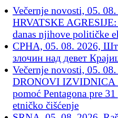
Večernje novosti, 05. 
HRVATSKE AGRESIJE: Hte
danas njihove političke e
СРНА, 05. 08. 2026, Шт
злочин над девет Крај
Večernje novosti, 05.
DRONOVI IZVIDNICA ZA
pomoć Pentagona pre 31
etničko čišćenje
SRNA, 05. 08. 2026, Rašk