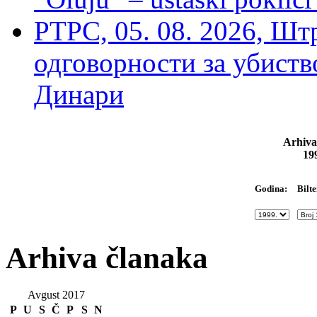
РТРС, 05. 08. 2026, Шт
одговорности за убиств
Динари
Arhiva
19
Bilte
Godina:
Arhiva članaka
Avgust 2017
P
U
S
Č
P
S
N