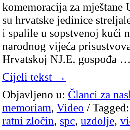
komemoracija za mještane U
su hrvatske jedinice strelj
i spalile u sopstvenoj kući 
narodnog vijeća prisustvova
Hrvatskoj NJ.E. gospođa 
Cijeli tekst →
Objavljeno u:
Članci za na
memoriam
,
Video
/
Tagged:
ratni zločin
,
spc
,
uzdolje
,
v