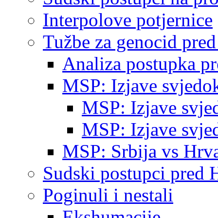
Interpolove potjernice
Tužbe za genocid pre
Analiza postupka p
MSP: Izjave svjedo
MSP: Izjave svje
MSP: Izjave svje
MSP: Srbija vs Hrva
Sudski postupci pred 
Poginuli i nestali
Ekshumacije