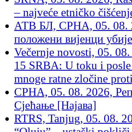
– najveće etničko čišćen
АТВ БЛ, СРНА, 05. 08. 
положени вијенци убиј
Večernje novosti, 05. 
15 SRBA: U toku i posle 
mnoge ratne zločine proti
СРНА, 05. 08. 2026, Ре
Сјећање [Најава]
RTRS, Tanjug, 05. 08. 20
“Oluju” – ustaški poklič