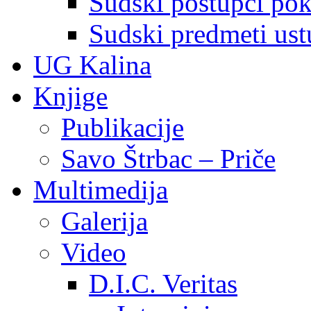
Sudski postupci pokr
Sudski predmeti ustu
UG Kalina
Knjige
Publikacije
Savo Štrbac – Priče
Multimedija
Galerija
Video
D.I.C. Veritas