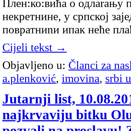
Плен:ко:вића о одлаrању 
некретнине, у српској зај
повратниnи ипак неће пл
Cijeli tekst →
Objavljeno u:
Članci za na
a.plenković
,
imovina
,
srbi 
Jutarnji list, 10.08.2
najkrvaviju bitku Olu
pozvali na proslavu! 