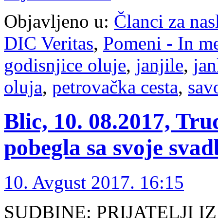
Objavljeno u:
Članci za na
DIC Veritas
,
Pomeni - In 
godisnjice oluje
,
janjile
,
jan
oluja
,
petrovačka cesta
,
sav
Blic, 10. 08.2017, Tr
pobegla sa svoje svad
10. Avgust 2017. 16:15
SUDBINE: PRIJATELJI I