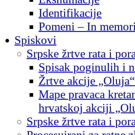
Identifikacije
Pomeni – In memor
Spiskovi
Srpske žrtve rata i po
Spisak poginulih i n
Žrtve akcije „Oluja“
Mape pravaca kretan
hrvatskoj akciji „Ol
Srpske žrtve rata i p
Procesuirani za ratne 