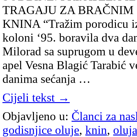
TRAGAJU ZA BRAČNIM
KNINA “Tražim porodicu iz 
koloni ‘95. boravila dva da
Milorad sa suprugom u dev
apel Vesna Blagić Tarabić v
danima sećanja …
Cijeli tekst →
Objavljeno u:
Članci za na
godisnjice oluje
,
knin
,
oluj