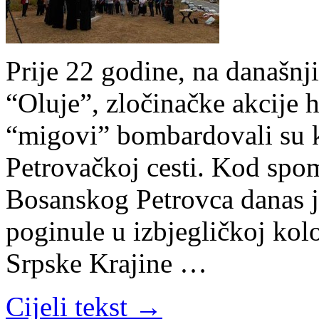
Prije 22 godine, na današn
“Oluje”, zločinačke akcije h
“migovi” bombardovali su k
Petrovačkoj cesti. Kod spo
Bosanskog Petrovca danas je
poginule u izbjegličkoj kol
Srpske Krajine …
Cijeli tekst →