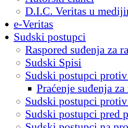
D.I.C. Veritas u medij
e-Veritas
Sudski postupci
Raspored suđenja za ra
Sudski Spisi
Sudski postupci proti
Praćenje suđenja za 
Sudski postupci proti
Sudski postupci pred 
Sudski postupci na pro