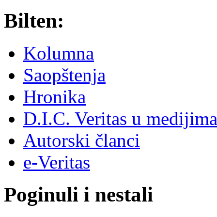
Bilten:
Kolumna
Saopštenja
Hronika
D.I.C. Veritas u medijim
Autorski članci
e-Veritas
Poginuli i nestali