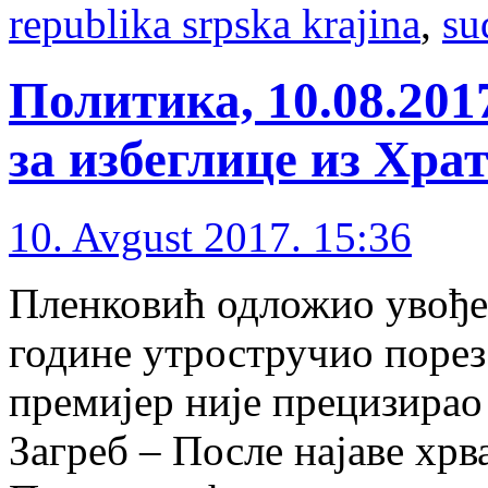
republika srpska krajina
,
su
Политика, 10.08.201
за избеглице из Хра
10. Avgust 2017. 15:36
Пленковић одложио увођењ
године утростручио поре
премијер није прецизирао 
Загреб – После најаве хрв