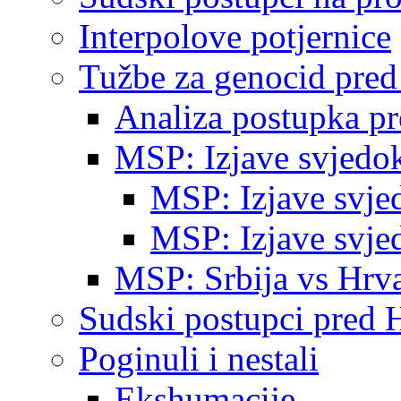
Interpolove potjernice
Tužbe za genocid pre
Analiza postupka p
MSP: Izjave svjedo
MSP: Izjave svje
MSP: Izjave svje
MSP: Srbija vs Hrva
Sudski postupci pred 
Poginuli i nestali
Ekshumacije