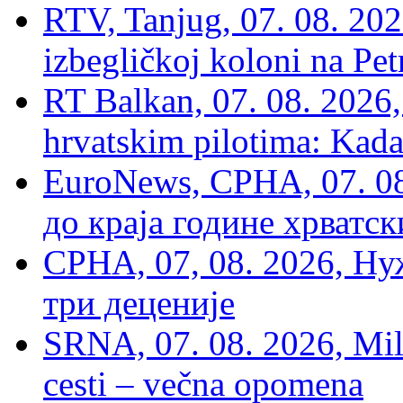
RTV, Tanjug, 07. 08. 2026
izbegličkoj koloni na Pet
RT Balkan, 07. 08. 2026,
hrvatskim pilotima: Kada
EuroNews, СРНА, 07. 0
до краја године хрватс
СРНА, 07, 08. 2026, Ну
три деценије
SRNA, 07. 08. 2026, Mil
cesti – večna opomena