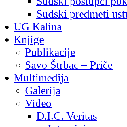
Sudski postupci pokr
Sudski predmeti ustu
UG Kalina
Knjige
Publikacije
Savo Štrbac – Priče
Multimedija
Galerija
Video
D.I.C. Veritas