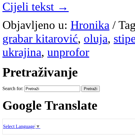
Cijeli tekst →
Objavljeno u:
Hronika
/
Tag
grabar kitarović
,
oluja
,
stipe
ukrajina
,
unprofor
Pretraživanje
Search for:
Google Translate
Select Language
▼