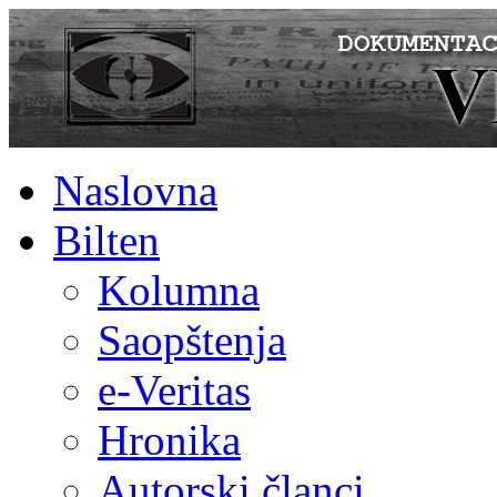
Naslovna
Bilten
Kolumna
Saopštenja
e-Veritas
Hronika
Autorski članci