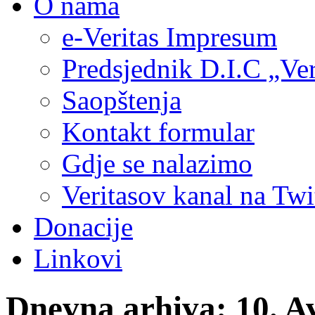
O nama
e-Veritas Impresum
Predsjednik D.I.C „Ver
Saopštenja
Kontakt formular
Gdje se nalazimo
Veritasov kanal na Twi
Donacije
Linkovi
Dnevna arhiva:
10. A