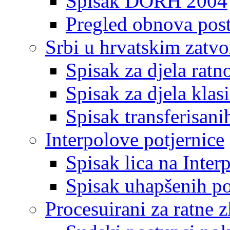
Spisak DORH 2004
Pregled obnova pos
Srbi u hrvatskim zatv
Spisak za djela ratn
Spisak za djela klas
Spisak transferisani
Interpolove potjernice
Spisak lica na Inte
Spisak uhapšenih po
Procesuirani za ratne z