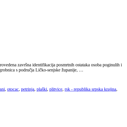
rovedena završna identifikacija posmrtnih ostataka osoba poginulih i
h grobnica s područja Ličko-senjske županije, …
ani
,
otocac
,
petrinja
,
plaški
,
plitvice
,
rsk - republika srpska krajina
,