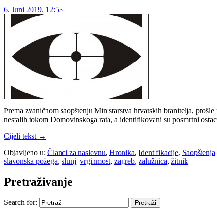
6. Juni 2019. 12:53
Prema zvaničnom saopštenju Ministarstva hrvatskih branitelja, prošle 
nestalih tokom Domovinskoga rata, a identifikovani su posmrtni ostaci
Cijeli tekst →
Objavljeno u:
Članci za naslovnu
,
Hronika
,
Identifikacije
,
Saopštenja
slavonska požega
,
slunj
,
vrginmost
,
zagreb
,
zalužnica
,
žitnik
Pretraživanje
Search for: