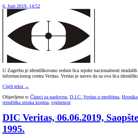
6. Juni 2019. 14:52
U Zagrebu je identifikovano sedam lica srpske nacionalnosti stradali
informacionog centra Veritas. Veritas je naveo da su ova lica identi
Cijeli tekst →
Objavljeno u:
Članci za naslovnu
,
D.I.C. Veritas u medijima
,
Hronika
republika srpska krajina
,
vrginmost
DIC Veritas, 06.06.2019, Saopšt
1995.