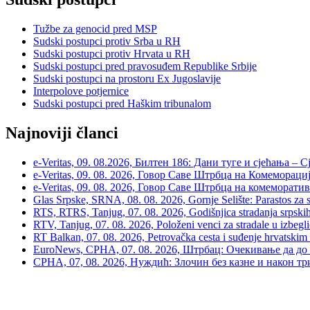
Tužbe za genocid pred MSP
Sudski postupci protiv Srba u RH
Sudski postupci protiv Hrvata u RH
Sudski postupci pred pravosuđem Republike Srbije
Sudski postupci na prostoru Ex Jugoslavije
Interpolove potjernice
Sudski postupci pred Haškim tribunalom
Najnoviji članci
e-Veritas, 09. 08.2026, Билтен 186: Дани туге и сјећања –
e-Veritas, 09. 08. 2026, Говор Саве Штрбца на Комеморациј
e-Veritas, 09. 08. 2026, Говор Саве Штрбца на комеморати
Glas Srpske, SRNA, 08. 08. 2026, Gornje Selište: Parastos za sr
RTS, RTRS, Tanjug, 07. 08. 2026, Godišnjica stradanja srpskih c
RTV, Tanjug, 07. 08. 2026, Položeni venci za stradale u izbegli
RT Balkan, 07. 08. 2026, Petrovačka cesta i suđenje hrvatskim
EuroNews, СРНА, 07. 08. 2026, Штрбац: Очекивање да до 
СРНА, 07, 08. 2026, Нуждић: Злочин без казне и након тр