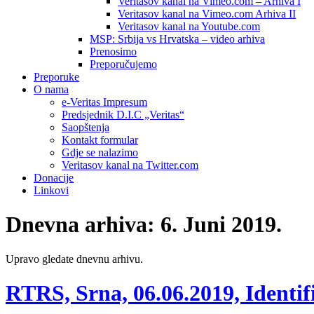
Veritasov kanal na Vimeo.com – Arhiva I
Veritasov kanal na Vimeo.com Arhiva II
Veritasov kanal na Youtube.com
MSP: Srbija vs Hrvatska – video arhiva
Prenosimo
Preporučujemo
Preporuke
O nama
e-Veritas Impresum
Predsjednik D.I.C „Veritas“
Saopštenja
Kontakt formular
Gdje se nalazimo
Veritasov kanal na Twitter.com
Donacije
Linkovi
Dnevna arhiva:
6. Juni 2019.
Upravo gledate dnevnu arhivu.
RTRS, Srna, 06.06.2019, Identi