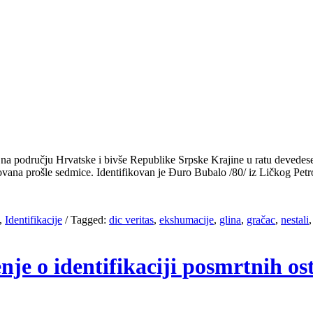
h na području Hrvatske i bivše Republike Srpske Krajine u ratu devedes
fikovana prošle sedmice. Identifikovan je Đuro Bubalo /80/ iz Ličkog P
,
Identifikacije
/
Tagged:
dic veritas
,
ekshumacije
,
glina
,
gračac
,
nestali
enje o identifikaciji posmrtnih o