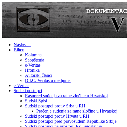
Naslovna
Bilten
Kolumna
Saopštenja
e-Veritas
Hronika
Autorski članci
D.I.C. Veritas u medijima
e-Veritas
Sudski postupci
Raspored suđenja za ratne zločine u Hrvatskoj
Sudski Spisi
Sudski postupci protiv Srba u RH
Praćenje suđenja za ratne zločine u Hrvatskoj
Sudski postupci protiv Hrvata u RH
Sudski postupci pred pravosuđem Republike Srbije
Sudski postupci na prostoru Ex Jugoslavije