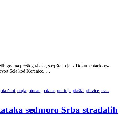
etih godina prošlog vijeka, saopšteno je iz Dokumentaciono-
etrovog Sela kod Korenice, …
,
okučani
,
oluja
,
otocac
,
pakrac
,
petrinja
,
plaški
,
plitvice
,
rsk -
stataka sedmoro Srba stradalih