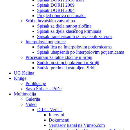
Spisak DORH 2009
Spisak DORH 2004
Pregled obnova postupaka
Srbi u hrvatskim zatvorima
Spisak za djela ratnog zločina
Spisak za djela klasičnog kriminala
Spisak transferisanih iz hrvatskih zatvora
Interpolove potjernice
Spisak lica na Interpolovim potjernicama
Spisak uhapšenih po Interpolovim potjernicama
Procesuirani za ratne zločine u Srbiji
Sudski postupci pokrenuti u Srbiji
Sudski predmeti ustupljeni Srbiji
UG Kalina
Knjige
Publikacije
Savo Štrbac – Priče
Multimedija
Galerija
Video
D.I.C. Veritas
Intervjui
Dokumenti
Veritasov kanal na Vimeo.com