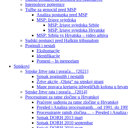
Interpolove potjernice
Tužbe za genocid pred MSP
Analiza postupka pred MSP
MSP: Izjave svjedoka
MSP: Izjave svjedoka Srbije
MSP: Izjave svjedoka Hrvatske
MSP: Srbija vs Hrvatska – video arhiva
Sudski postupci pred Haškim tribunalom
Poginuli i nestali
Ekshumacije
Identifikacije
Pomeni – In memoriam
Spiskovi
Srpske žrtve rata i poraća… [2021]
Spisak poginulih i nestalih
Žrtve akcije „Oluja“ na srpskoj strani
Mape pravaca kretanja izbjegličkih kolona u hrvats
Srpske žrtve rata i poraća…[2014]
Procesuirani za ratne zločine u Hrvatskoj
Praćenje suđenja za ratne zločine u Hrvatskoj
Pregled i Analiza procesuiranih…od 1991. do 1995
Procesuiranje ratnih zločina… – Pregled i Analiza (
Spisak DORH 2013 mart
Spisak DORH 2010 septembar
Spisak DORH 2010 mart