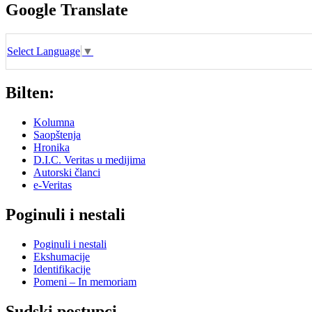
Google Translate
Select Language
▼
Bilten:
Kolumna
Saopštenja
Hronika
D.I.C. Veritas u medijima
Autorski članci
e-Veritas
Poginuli i nestali
Poginuli i nestali
Ekshumacije
Identifikacije
Pomeni – In memoriam
Sudski postupci