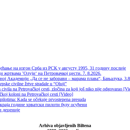
 Сјећање на изгон Срба из РСК у августу 1995, 31 годину послије
и жртвама ’Олуји‘ на Петровачкој цести. 7. 8.2026.
вној Академији „Да се не заборави – марама плава“, Бањалука, 3.8
pske civilne žrtve stradale u “Oluji”
ivila na Petrovačkoj cesti, zločina za koji još niko nije odgovarao [Vi
čkoj koloni na Petrovačkoj cesti [Video]
 pilotima: Kada se očekuje prvostepena presuda
краја године хрватски пилоти буду осуђени
и деценије
Arhiva objavljenih Biltena