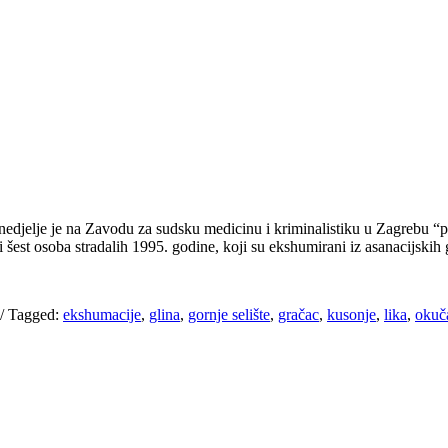
nedjelje je na Zavodu za sudsku medicinu i kriminalistiku u Zagrebu “p
 šest osoba stradalih 1995. godine, koji su ekshumirani iz asanacijski
/
Tagged:
ekshumacije
,
glina
,
gornje selište
,
gračac
,
kusonje
,
lika
,
okuč