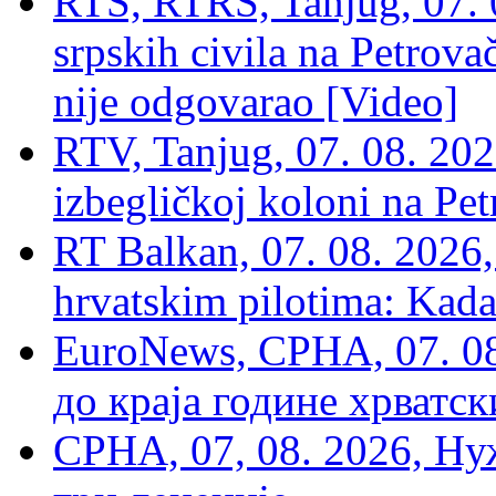
RTS, RTRS, Tanjug, 07. 0
srpskih civila na Petrovač
nije odgovarao [Video]
RTV, Tanjug, 07. 08. 2026
izbegličkoj koloni na Pet
RT Balkan, 07. 08. 2026,
hrvatskim pilotima: Kada
EuroNews, СРНА, 07. 0
до краја године хрватс
СРНА, 07, 08. 2026, Ну