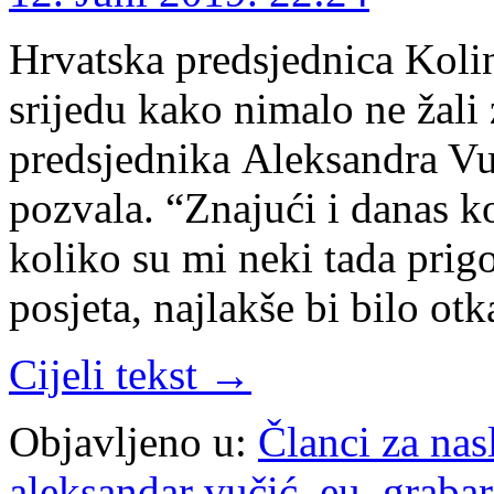
Hrvatska predsjednica Kolin
srijedu kako nimalo ne žali
predsjednika Aleksandra Vuč
pozvala. “Znajući i danas ko
koliko su mi neki tada prig
posjeta, najlakše bi bilo ot
Cijeli tekst →
Objavljeno u:
Članci za na
aleksandar vučić
,
eu
,
grabar