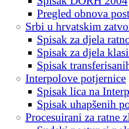
Spisak DORH 2004
Pregled obnova pos
Srbi u hrvatskim zatv
Spisak za djela ratn
Spisak za djela klas
Spisak transferisani
Interpolove potjernice
Spisak lica na Inte
Spisak uhapšenih po
Procesuirani za ratne z