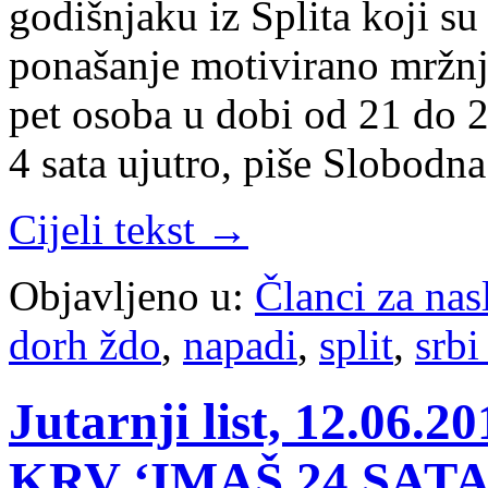
godišnjaku iz Splita koji s
ponašanje motivirano mržn
pet osoba u dobi od 21 do 2
4 sata ujutro, piše Slobodn
Cijeli tekst →
Objavljeno u:
Članci za na
dorh ždo
,
napadi
,
split
,
srbi
Jutarnji list, 12.0
KRV ‘IMAŠ 24 SAT