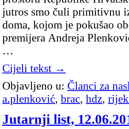
jutros smo čuli primitivnu 
doma, kojom je pokušao obez
premijera Andreja Plenkovi
…
Cijeli tekst →
Objavljeno u:
Članci za na
a.plenković
,
brac
,
hdz
,
rije
Jutarnji list, 12.06