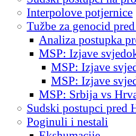
Interpolove potjernice
Tužbe za genocid pre
Analiza postupka p
MSP: Izjave svjedo
MSP: Izjave svje
MSP: Izjave svje
MSP: Srbija vs Hrva
Sudski postupci pred 
Poginuli i nestali
Ekshumacije