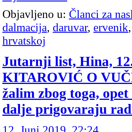
Objavljeno u:
Članci za na
dalmacija
,
daruvar
,
ervenik
hrvatskoj
Jutarnji list, Hina,
KITAROVIĆ O VUČ
žalim zbog toga, opet
dalje prigovaraju rad
12. Juni 2019. 22:24