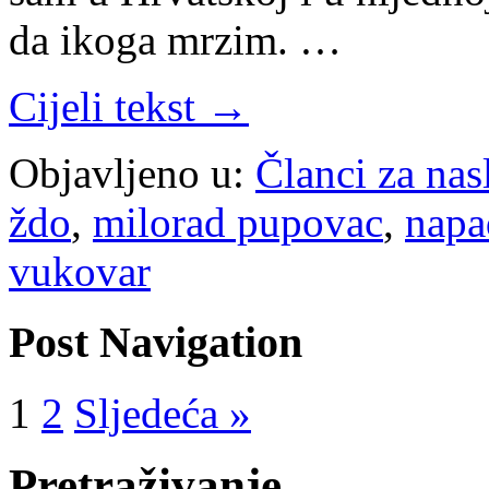
da ikoga mrzim. …
Cijeli tekst →
Objavljeno u:
Članci za na
ždo
,
milorad pupovac
,
napa
vukovar
Post Navigation
1
2
Sljedeća »
Pretraživanje