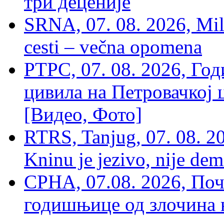
три деценије
SRNA, 07. 08. 2026, Mil
cesti – večna opomena
РТРС, 07. 08. 2026, Г
цивила на Петровачкој ц
[Видео, Фото]
RTRS, Tanjug, 07. 08. 2
Kninu je jezivo, nije dem
СРНА, 07.08. 2026, По
годишњице од злочина 