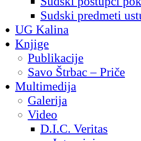
Sudski postupci pokr
Sudski predmeti ustu
UG Kalina
Knjige
Publikacije
Savo Štrbac – Priče
Multimedija
Galerija
Video
D.I.C. Veritas