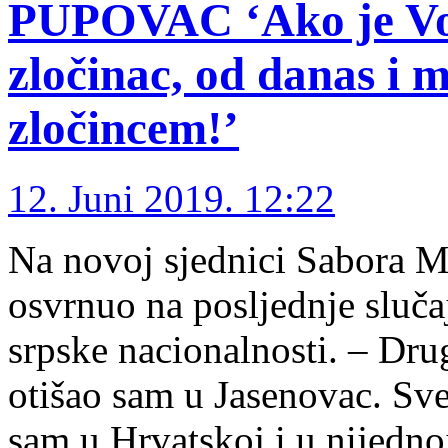
PUPOVAC ‘Ako je Voji
zločinac, od danas i 
zločincem!’
12. Juni 2019. 12:22
Na novoj sjednici Sabora M
osvrnuo na posljednje sluča
srpske nacionalnosti. – Dru
otišao sam u Jasenovac. Sve
sam u Hrvatskoj i u nijednoj