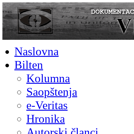
Naslovna
Bilten
Kolumna
Saopštenja
e-Veritas
Hronika
Autorski članci