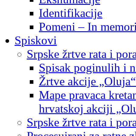
Identifikacije
Pomeni – In memor
Spiskovi
Srpske žrtve rata i po
Spisak poginulih i n
Žrtve akcije „Oluja“
Mape pravaca kretan
hrvatskoj akciji „Ol
Srpske žrtve rata i p
Procesuirani za ratne 