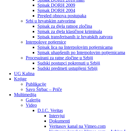
Spisak DORH 2009
Spisak DORH 2004
Pregled obnova postupaka
Srbi u hrvatskim zatvorima
Spisak za djela ratnog zločina
Spisak za djela klasičnog kriminala
Spisak transferisanih iz hrvatskih zatvora
Interpolove potjernice
Spisak lica na Interpolovim potjernicama
Spisak uhapšenih po Interpolovim potjernicama
Procesuirani za ratne zločine u Srbiji
Sudski postupci pokrenuti u Srbiji
Sudski predmeti ustupljeni Srbiji
UG Kalina
Knjige
Publikacije
Savo Štrbac – Priče
Multimedija
Galerija
Video
D.I.C. Veritas
Intervjui
Dokumenti
Veritasov kanal na Vimeo.com