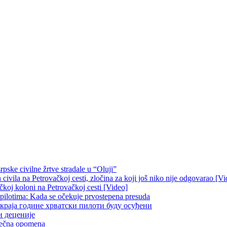
pske civilne žrtve stradale u “Oluji”
ivila na Petrovačkoj cesti, zločina za koji još niko nije odgovarao [Vi
čkoj koloni na Petrovačkoj cesti [Video]
 pilotima: Kada se očekuje prvostepena presuda
краја године хрватски пилоти буду осуђени
и деценије
 večna opomena