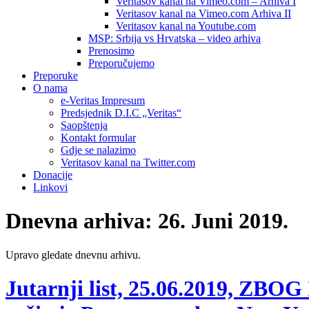
Veritasov kanal na Vimeo.com – Arhiva I
Veritasov kanal na Vimeo.com Arhiva II
Veritasov kanal na Youtube.com
MSP: Srbija vs Hrvatska – video arhiva
Prenosimo
Preporučujemo
Preporuke
O nama
e-Veritas Impresum
Predsjednik D.I.C „Veritas“
Saopštenja
Kontakt formular
Gdje se nalazimo
Veritasov kanal na Twitter.com
Donacije
Linkovi
Dnevna arhiva:
26. Juni 2019.
Upravo gledate dnevnu arhivu.
Jutarnji list, 25.06.2019, 