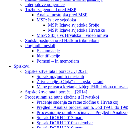
Interpolove potjernice
Tužbe za genocid pred MSP
Analiza postupka pred MSP
MSP: Izjave svjedoka
MSP: Izjave svjedoka Srbije
MSP: Izjave svjedoka Hrvatske
MSP: Srbija vs Hrvatska – video arhiva
Sudski postupci pred Haškim tribunalom
Poginuli i nestali
Ekshumacije
Identifikacije
Pomeni – In memoriam
Spiskovi
Srpske žrtve rata i poraća… [2021]
Spisak poginulih i nestalih
Žrtve akcije „Oluja“ na srpskoj strani
Mape pravaca kretanja izbjegličkih kolona u hrvats
Srpske žrtve rata i poraća…[2014]
Procesuirani za ratne zločine u Hrvatskoj
Praćenje suđenja za ratne zločine u Hrvatskoj
Pregled i Analiza procesuiranih…od 1991. do 1995
Procesuiranje ratnih zločina… – Pregled i Analiza (
Spisak DORH 2013 mart
Spisak DORH 2010 septembar
Spisak DORH 2010 mart