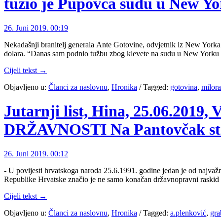
tužio je Pupovca sudu u New Yor
26. Juni 2019. 00:19
Nekadašnji branitelj generala Ante Gotovine, odvjetnik iz New Yorka
dolara. “Danas sam podnio tužbu zbog klevete na sudu u New Yorku 
Cijeli tekst →
Objavljeno u:
Članci za naslovnu
,
Hronika
/
Tagged:
gotovina
,
milor
Jutarnji list, Hina, 25.06
DRŽAVNOSTI Na Pantovčak stigla
26. Juni 2019. 00:12
- U povijesti hrvatskoga naroda 25.6.1991. godine jedan je od najvaž
Republike Hrvatske značio je ne samo konačan državnopravni raskid ve
Cijeli tekst →
Objavljeno u:
Članci za naslovnu
,
Hronika
/
Tagged:
a.plenković
,
gra