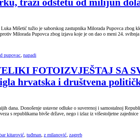
ku, traži odštetu od milijun dol
 Luka Mišetić tužio je saborskog zastupnika Milorada Pupovca zbog kle
protiv Milorada Pupovca zbog izjava koje je on dao o meni 24. svib
ad pupovac
,
napadi
.2019, VELIKI FOTOIZVJEŠTAJ
 hrvatska i društvena politička
nijih dana. Donošenje ustavne odluke o suverenoj i samostalnoj Republi
za s republikama bivše države, nego i izlaz iz višestoljetne zajednice
bar kitarović
,
tuđman
,
z milanović
,
zagreb