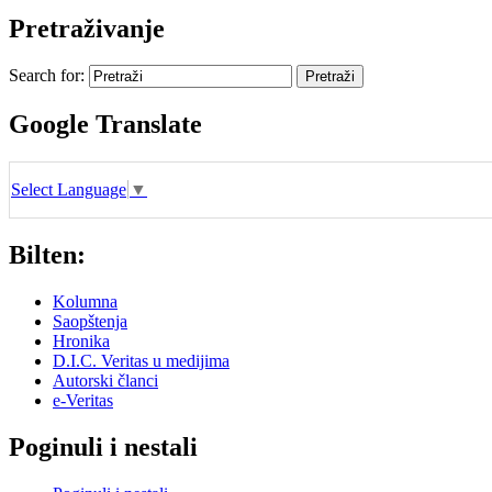
Pretraživanje
Search for:
Google Translate
Select Language
▼
Bilten:
Kolumna
Saopštenja
Hronika
D.I.C. Veritas u medijima
Autorski članci
e-Veritas
Poginuli i nestali