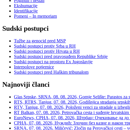
Poginuli i nestali
Ekshumacije
Identifikacije
Pomeni – In memoriam
Sudski postupci
Tužbe za genocid pred MSP
Sudski postupci protiv Srba u RH
Sudski postupci protiv Hrvata u RH
Sudski postupci pred pravosuđem Republike Srbije
Sudski postupci na prostoru Ex Jugoslavije
Interpolove potjernice
Sudski postupci pred Haškim tribunalom
Najnoviji članci
Glas Srpske, SRNA, 08. 08. 2026, Gornje Selište: Parastos za sr
RTS, RTRS, Tanjug, 07. 08. 2026, Godišnjica stradanja srpskih c
RTV, Tanjug, 07. 08. 2026, Položeni venci za stradale u izbegli
RT Balkan, 07. 08. 2026, Petrovačka cesta i suđenje hrvatskim
EuroNews, СРНА, 07. 08. 2026, Штрбац: Очекивање да до 
СРНА, 07, 08. 2026, Нуждић: Злочин без казне и након тр
SRNA, 07. 08. 2026, Milićević: Zločin na Perovačkoj cesti –