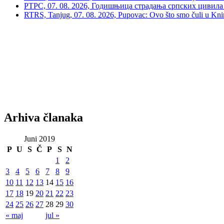
РТРС, 07. 08. 2026, Годишњица страдања српских цивила 
RTRS, Tanjug, 07. 08. 2026, Pupovac: Ovo što smo čuli u Kninu 
Arhiva članaka
Juni 2019
P
U
S
Č
P
S
N
1
2
3
4
5
6
7
8
9
10
11
12
13
14
15
16
17
18
19
20
21
22
23
24
25
26
27
28
29
30
« maj
jul »