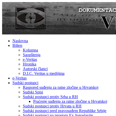
Naslovna
Bilten
Kolumna
Saopštenja
e-Veritas
Hronika
Autorski članci
D.I.C. Veritas u medijima
e-Veritas
Sudski postupci
Raspored suđenja za ratne zločine u Hrvatskoj
Sudski Spisi
Sudski postupci protiv Srba u RH
Praćenje suđenja za ratne zločine u Hrvatskoj
Sudski postupci protiv Hrvata u RH
Sudski postupci pred pravosuđem Republike Srbije
Sudski postupci na prostoru Ex Jugoslavije