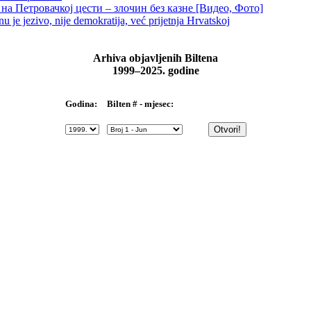
на Петровачкој цести – злочин без казне [Видео, Фото]
je jezivo, nije demokratija, već prijetnja Hrvatskoj
Arhiva objavljenih Biltena
1999–2025. godine
Bilten # - mjesec:
Godina: