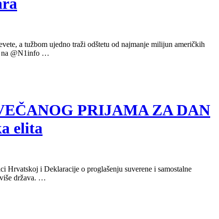
ara
vete, a tužbom ujedno traži odštetu od najmanje milijun američkih
nja na @N1info …
 SA SVEČANOG PRIJAMA ZA DAN
 elita
ci Hrvatskoj i Deklaracije o proglašenju suverene i samostalne
 više država. …