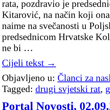
rata, pozdravio je predsedn
Kitarović, na način koji ona
naime na svečanosti u Poljs
predsednicom Hrvatske Koli
ne bi …
Cijeli tekst →
Objavljeno u:
Članci za na
Tagged:
drugi svjetski rat
,
g
Portal Novosti, 02.0