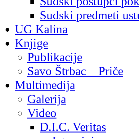
Sudski postupci pokr
Sudski predmeti ustu
UG Kalina
Knjige
Publikacije
Savo Štrbac – Priče
Multimedija
Galerija
Video
D.I.C. Veritas