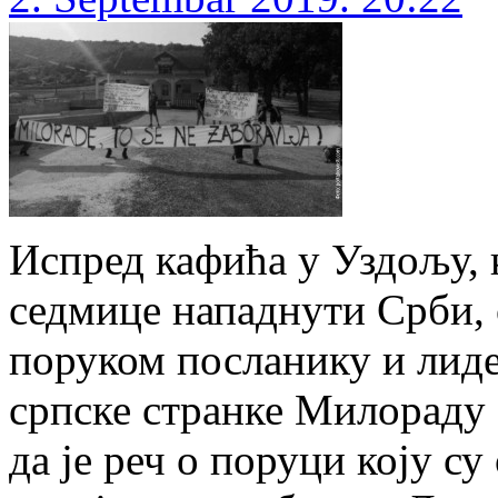
Испред кафића у Уздољу, к
седмице нападнути Срби, 
поруком посланику и лид
српске странке Милораду 
да је реч о поруци коју су