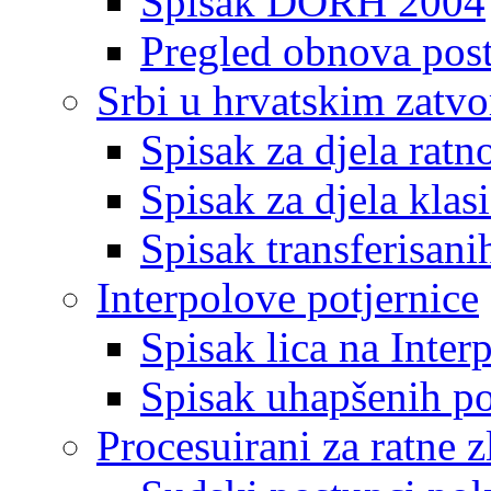
Spisak DORH 2004
Pregled obnova pos
Srbi u hrvatskim zatv
Spisak za djela ratn
Spisak za djela klas
Spisak transferisani
Interpolove potjernice
Spisak lica na Inte
Spisak uhapšenih po
Procesuirani za ratne z