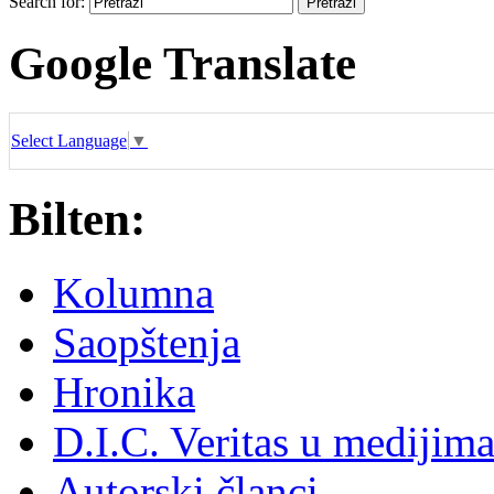
Search for:
Google Translate
Select Language
▼
Bilten:
Kolumna
Saopštenja
Hronika
D.I.C. Veritas u medijim
Autorski članci