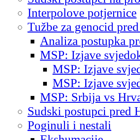
Interpolove potjernice
Tužbe za genocid pre
Analiza postupka p
MSP: Izjave svjedo
MSP: Izjave svje
MSP: Izjave svje
MSP: Srbija vs Hrva
Sudski postupci pred 
Poginuli i nestali
Ekshumacije