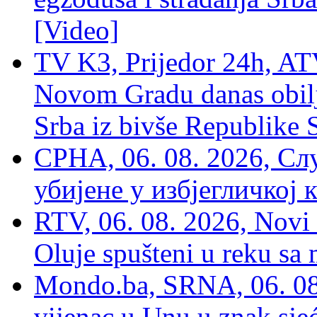
[Video]
TV K3, Prijedor 24h, ATV
Novom Gradu danas obilj
Srba iz bivše Republike 
СРНА, 06. 08. 2026, Сл
убијене у избјегличкој 
RTV, 06. 08. 2026, Novi 
Oluje spušteni u reku sa
Mondo.ba, SRNA, 06. 08
vijenac u Unu u znak sjeć