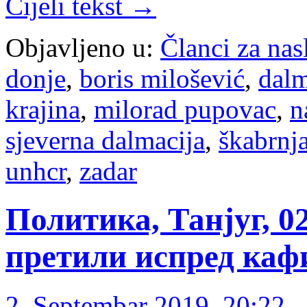
Cijeli tekst →
Objavljeno u:
Članci za na
donje
,
boris milošević
,
dalm
krajina
,
milorad pupovac
,
n
sjeverna dalmacija
,
škabrnj
unhcr
,
zadar
Политика, Танјуг, 0
претили испред каф
2. Septembar 2019. 20:22