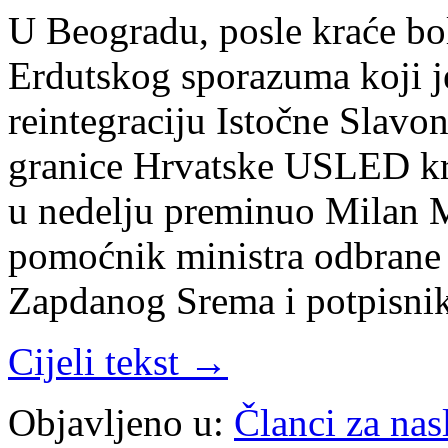
U Beogradu, posle kraće bo
Erdutskog sporazuma koji 
reintegraciju Istočne Slavo
granice Hrvatske USLED kra
u nedelju preminuo Milan M
pomoćnik ministra odbrane I
Zapdanog Srema i potpisn
Cijeli tekst →
Objavljeno u:
Članci za na