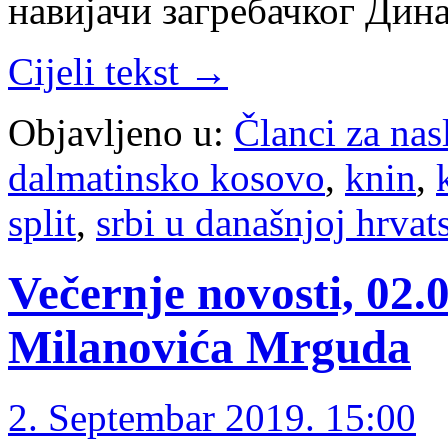
навијачи загребачког Дин
Cijeli tekst →
Objavljeno u:
Članci za na
dalmatinsko kosovo
,
knin
,
split
,
srbi u današnjoj hrvat
Večernje novosti, 02
Milanovića Mrguda
2. Septembar 2019. 15:00