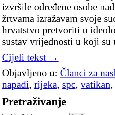
izvršile određene osobe nad
žrtvama izražavam svoje su
hrvatstvo pretvoriti u ideol
sustav vrijednosti u koji s
Cijeli tekst →
Objavljeno u:
Članci za na
napadi
,
rijeka
,
spc
,
vatikan
Pretraživanje