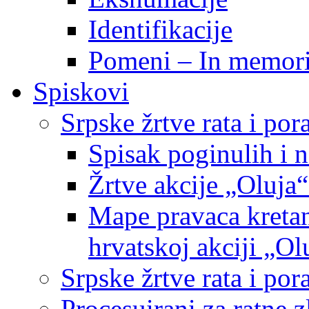
Identifikacije
Pomeni – In memor
Spiskovi
Srpske žrtve rata i po
Spisak poginulih i n
Žrtve akcije „Oluja“
Mape pravaca kretan
hrvatskoj akciji „Ol
Srpske žrtve rata i p
Procesuirani za ratne 