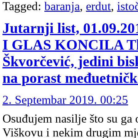
Tagged:
baranja
,
erdut
,
isto
Jutarnji list, 01.09
I GLAS KONCILA Tko
Škvorčević, jedini bi
na porast međuetničk
2. Septembar 2019. 00:25
Osuđujem nasilje što su ga
Viškovu i nekim drugim mj