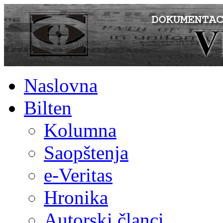
Naslovna
Bilten
Kolumna
Saopštenja
e-Veritas
Hronika
Autorski članci