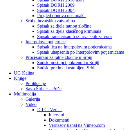
Spisak DORH 2009
Spisak DORH 2004
Pregled obnova postupaka
Srbi u hrvatskim zatvorima
Spisak za djela ratnog zločina
Spisak za djela klasičnog kriminala
Spisak transferisanih iz hrvatskih zatvora
Interpolove potjernice
Spisak lica na Interpolovim potjernicama
Spisak uhapšenih po Interpolovim potjernicama
Procesuirani za ratne zločine u Srbiji
Sudski postupci pokrenuti u Srbiji
Sudski predmeti ustupljeni Srbiji
UG Kalina
Knjige
Publikacije
Savo Štrbac – Priče
Multimedija
Galerija
Video
D.I.C. Veritas
Intervjui
Dokumenti
Veritasov kanal na Vimeo.com