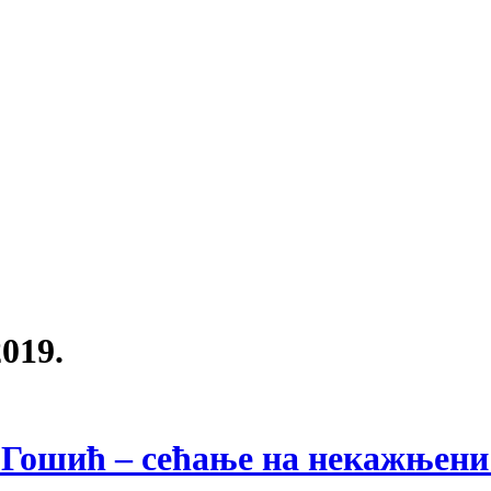
019.
 и Гошић – сећање на некажњен