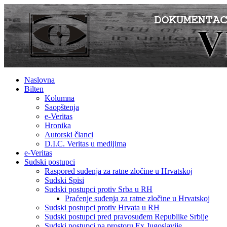
Naslovna
Bilten
Kolumna
Saopštenja
e-Veritas
Hronika
Autorski članci
D.I.C. Veritas u medijima
e-Veritas
Sudski postupci
Raspored suđenja za ratne zločine u Hrvatskoj
Sudski Spisi
Sudski postupci protiv Srba u RH
Praćenje suđenja za ratne zločine u Hrvatskoj
Sudski postupci protiv Hrvata u RH
Sudski postupci pred pravosuđem Republike Srbije
Sudski postupci na prostoru Ex Jugoslavije