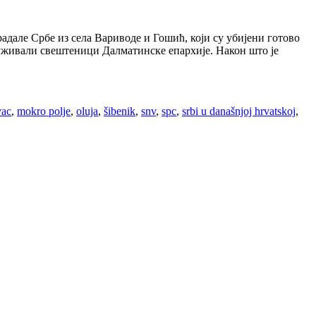
дале Србе из села Вариводе и Гошић, који су убијени готово
луживали свештеници Далматинске епархије. Након што је
vac
,
mokro polje
,
oluja
,
šibenik
,
snv
,
spc
,
srbi u današnjoj hrvatskoj
,