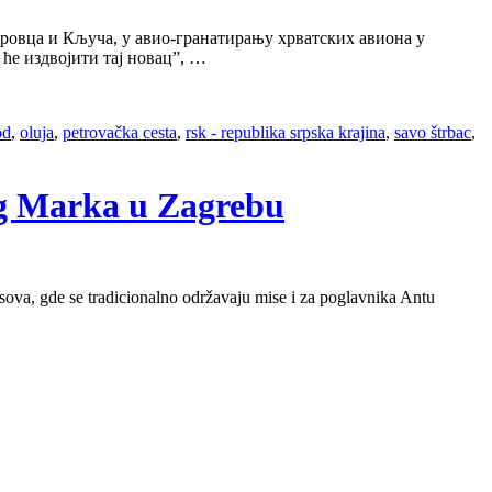
етровца и Кључа, у авио-гранатирању хрватских авиона у
 ће издвојити тај новац”, …
od
,
oluja
,
petrovačka cesta
,
rsk - republika srpska krajina
,
savo štrbac
,
tog Marka u Zagrebu
sova, gde se tradicionalno održavaju mise i za poglavnika Antu