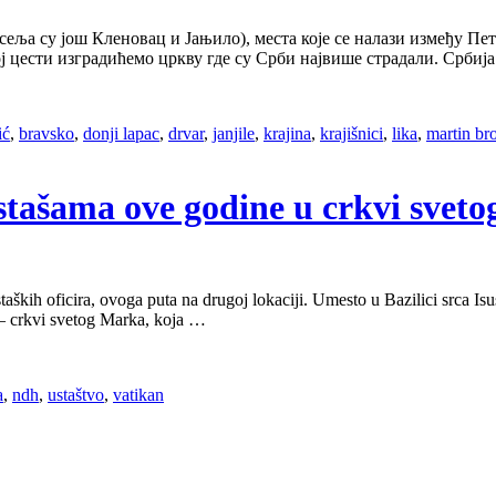
асеља су још Кленовац и Јањило), места које се налази између П
ј цести изградићемо цркву где су Срби највише страдали. Србија
ić
,
bravsko
,
donji lapac
,
drvar
,
janjile
,
krajina
,
krajišnici
,
lika
,
martin br
ustašama ove godine u crkvi sve
ških oficira, ovoga puta na drugoj lokaciji. Umesto u Bazilici srca Isu
a – crkvi svetog Marka, koja …
a
,
ndh
,
ustaštvo
,
vatikan