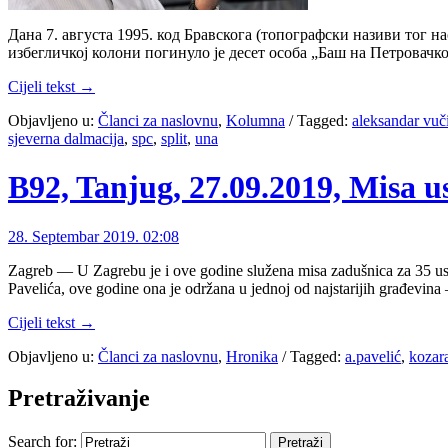
Дана 7. августа 1995. код Бравскога (топографски називи тог н
избегличкој колони погинуло је десет особа „Баш на Петровачко
Cijeli tekst →
Objavljeno u:
Članci za naslovnu
,
Kolumna
/
Tagged:
aleksandar vuč
sjeverna dalmacija
,
spc
,
split
,
una
B92, Tanjug, 27.09.2019, Misa 
28. Septembar 2019. 02:08
Zagreb — U Zagrebu je i ove godine služena misa zadušnica za 35 usta
Pavelića, ove godine ona je održana u jednoj od najstarijih građevin
Cijeli tekst →
Objavljeno u:
Članci za naslovnu
,
Hronika
/
Tagged:
a.pavelić
,
kozar
Pretraživanje
Search for: