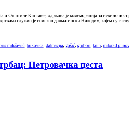
ћа и Општине Кистање, одржана је комеморација за невино постра
 жртвама служио је епископ далматински Никодим, којем су сас
oris milošević
,
bukovica
,
dalmacija
,
gošić
,
grubori
,
knin
,
milorad pupo
трбац: Петровачка цеста