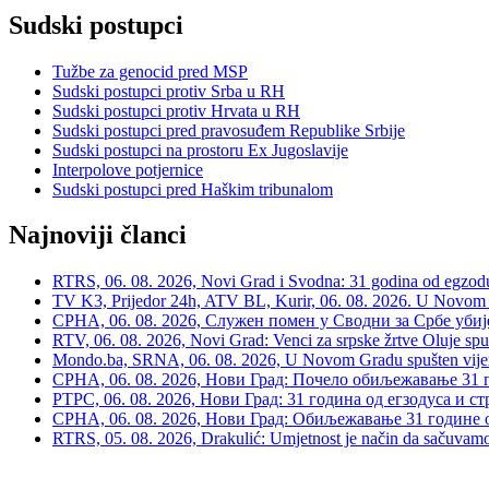
Sudski postupci
Tužbe za genocid pred MSP
Sudski postupci protiv Srba u RH
Sudski postupci protiv Hrvata u RH
Sudski postupci pred pravosuđem Republike Srbije
Sudski postupci na prostoru Ex Jugoslavije
Interpolove potjernice
Sudski postupci pred Haškim tribunalom
Najnoviji članci
RTRS, 06. 08. 2026, Novi Grad i Svodna: 31 godina od egzodusa
TV K3, Prijedor 24h, ATV BL, Kurir, 06. 08. 2026. U Novom G
СРНА, 06. 08. 2026, Служен помен у Сводни за Србе убије
RTV, 06. 08. 2026, Novi Grad: Venci za srpske žrtve Oluje spu
Mondo.ba, SRNA, 06. 08. 2026, U Novom Gradu spušten vijenac
СРНА, 06. 08. 2026, Нови Град: Почело обиљежавање 31 г
РТРС, 06. 08. 2026, Нови Град: 31 година од егзодуса и с
СРНА, 06. 08. 2026, Нови Град: Обиљежавање 31 године 
RTRS, 05. 08. 2026, Drakulić: Umjetnost je način da sačuvamo 