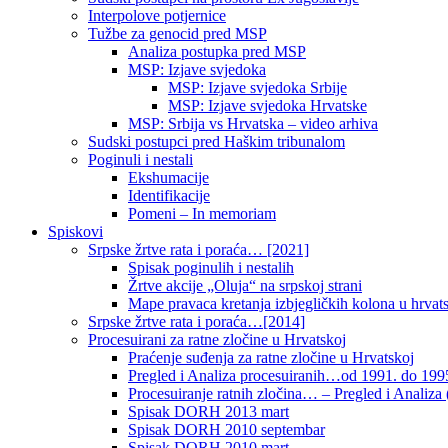
Interpolove potjernice
Tužbe za genocid pred MSP
Analiza postupka pred MSP
MSP: Izjave svjedoka
MSP: Izjave svjedoka Srbije
MSP: Izjave svjedoka Hrvatske
MSP: Srbija vs Hrvatska – video arhiva
Sudski postupci pred Haškim tribunalom
Poginuli i nestali
Ekshumacije
Identifikacije
Pomeni – In memoriam
Spiskovi
Srpske žrtve rata i poraća… [2021]
Spisak poginulih i nestalih
Žrtve akcije „Oluja“ na srpskoj strani
Mape pravaca kretanja izbjegličkih kolona u hrvats
Srpske žrtve rata i poraća…[2014]
Procesuirani za ratne zločine u Hrvatskoj
Praćenje suđenja za ratne zločine u Hrvatskoj
Pregled i Analiza procesuiranih…od 1991. do 1995
Procesuiranje ratnih zločina… – Pregled i Analiza (
Spisak DORH 2013 mart
Spisak DORH 2010 septembar
Spisak DORH 2010 mart