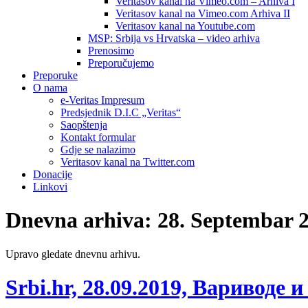
Veritasov kanal na Vimeo.com – Arhiva I
Veritasov kanal na Vimeo.com Arhiva II
Veritasov kanal na Youtube.com
MSP: Srbija vs Hrvatska – video arhiva
Prenosimo
Preporučujemo
Preporuke
O nama
e-Veritas Impresum
Predsjednik D.I.C „Veritas“
Saopštenja
Kontakt formular
Gdje se nalazimo
Veritasov kanal na Twitter.com
Donacije
Linkovi
Dnevna arhiva:
28. Septembar 2
Upravo gledate dnevnu arhivu.
Srbi.hr, 28.09.2019, Вариводе