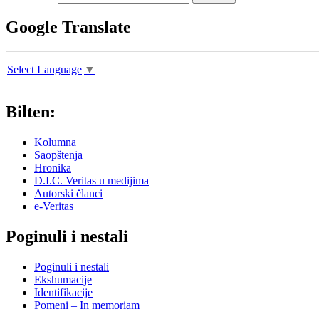
Google Translate
Select Language
▼
Bilten:
Kolumna
Saopštenja
Hronika
D.I.C. Veritas u medijima
Autorski članci
e-Veritas
Poginuli i nestali
Poginuli i nestali
Ekshumacije
Identifikacije
Pomeni – In memoriam