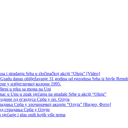
 i stradanja Srba u zločinačkoj akciji “Oluja” [Video]
radu danas obilježavanje 31 godina od egzodusa Srba iz bivše Repub
не у избјегличкој колони 1995.
šteni u reku sa mosta na Uni
 u Unu u znak sjećanja na stradale Srbe u akciji “Oluja”
одине од егзодуса Срба у оп. Олуја
традања Срба у злочиначкој акцији “Олуја” [Видео, Фото]
од страдања Срба у Олуји
sjećanje i glas onih kojih više nema