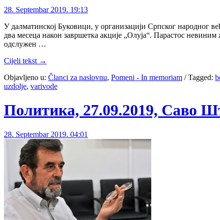
28. Septembar 2019. 19:13
У далматинској Буковици, у организацији Српског народног ве
два месеца након завршетка акције „Олуја“. Парастос невиним
одслужен …
Cijeli tekst →
Objavljeno u:
Članci za naslovnu
,
Pomeni - In memoriam
/
Tagged:
b
uzdolje
,
varivode
Политика, 27.09.2019, Саво Ш
28. Septembar 2019. 04:01