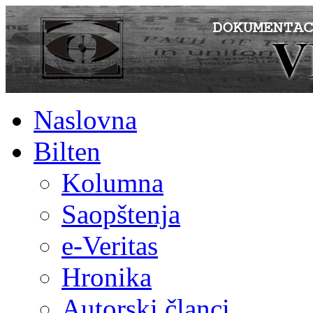
Naslovna
Bilten
Kolumna
Saopštenja
e-Veritas
Hronika
Autorski članci