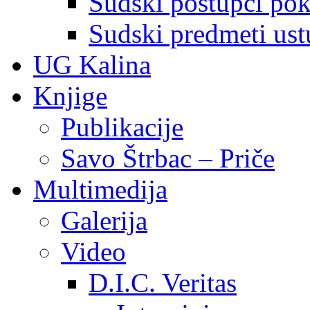
Sudski postupci pokr
Sudski predmeti ustu
UG Kalina
Knjige
Publikacije
Savo Štrbac – Priče
Multimedija
Galerija
Video
D.I.C. Veritas