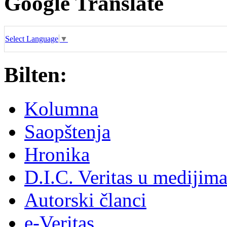
Google Translate
Select Language
▼
Bilten:
Kolumna
Saopštenja
Hronika
D.I.C. Veritas u medijim
Autorski članci
e-Veritas