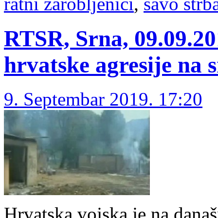
ratni zarobljenici
,
savo štrb
RTSR, Srna, 09.09.20
hrvatske agresije na 
9. Septembar 2019. 17:20
Hrvatska vojska je na današn