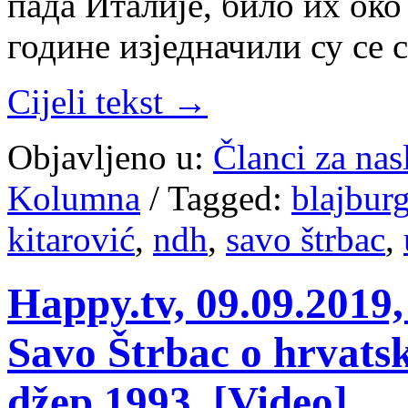
пада Италије, било их око 
године изједначили су се
Cijeli tekst →
Objavljeno u:
Članci za na
Kolumna
/
Tagged:
blajbur
kitarović
,
ndh
,
savo štrbac
,
Happy.tv, 09.09.2019,
Savo Štrbac o hrvatsk
džep 1993. [Video]