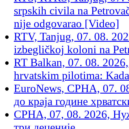
srpskih civila na Petrovač
nije odgovarao [Video]
RTV, Tanjug, 07. 08. 2026
izbegličkoj koloni na Pet
RT Balkan, 07. 08. 2026,
hrvatskim pilotima: Kada
EuroNews, СРНА, 07. 0
до краја године хрватс
СРНА, 07, 08. 2026, Ну
три деценије