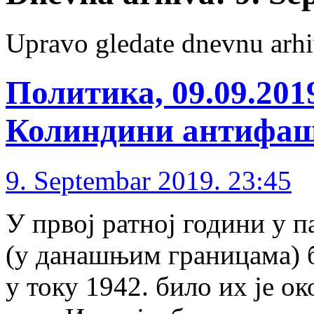
Upravo gledate dnevnu arhi
Политика, 09.09.20
Колиндини антифа
9. Septembar 2019. 23:45
У првој ратној години у п
(у данашњим границама) б
у току 1942. било их је ок