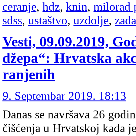
ceranje
,
hdz
,
knin
,
milorad
sdss
,
ustaštvo
,
uzdolje
,
zada
Vesti, 09.09.2019, G
džepa“: Hrvatska akci
ranjenih
9. Septembar 2019. 18:13
Danas se navršava 26 godin
čišćenja u Hrvatskoj kada je