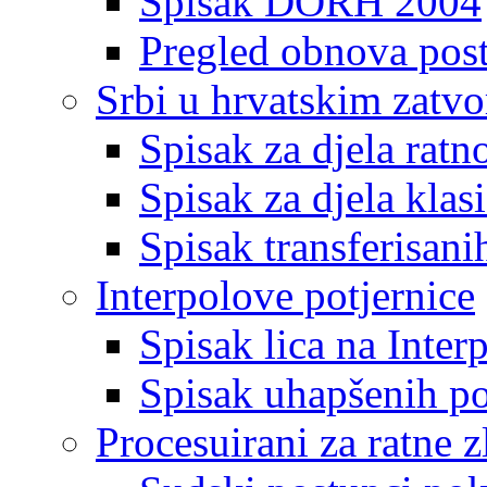
Spisak DORH 2004
Pregled obnova pos
Srbi u hrvatskim zatv
Spisak za djela ratn
Spisak za djela klas
Spisak transferisani
Interpolove potjernice
Spisak lica na Inte
Spisak uhapšenih po
Procesuirani za ratne z