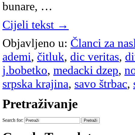
bunare, …
Cijeli tekst →
Objavljeno u:
Članci za na
ademi
,
čitluk
,
dic veritas
,
d
j.bobetko
,
medacki dzep
,
no
srpska krajina
,
savo štrbac
,
Pretraživanje
Search for: