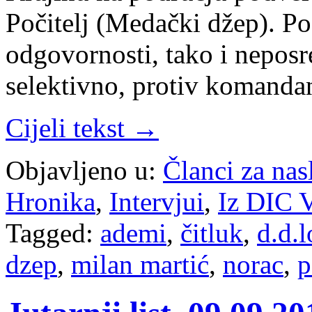
Počitelj (Medački džep). P
odgovornosti, tako i neposr
selektivno, protiv komanda
Cijeli tekst →
Objavljeno u:
Članci za na
Hronika
,
Intervjui
,
Iz DIC V
Tagged:
ademi
,
čitluk
,
d.d.l
dzep
,
milan martić
,
norac
,
p