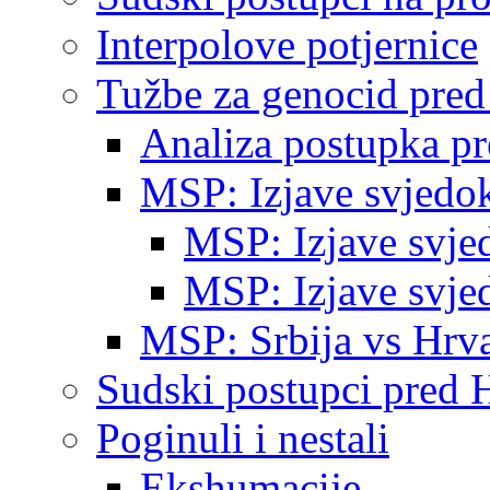
Interpolove potjernice
Tužbe za genocid pre
Analiza postupka p
MSP: Izjave svjedo
MSP: Izjave svje
MSP: Izjave svje
MSP: Srbija vs Hrva
Sudski postupci pred 
Poginuli i nestali
Ekshumacije