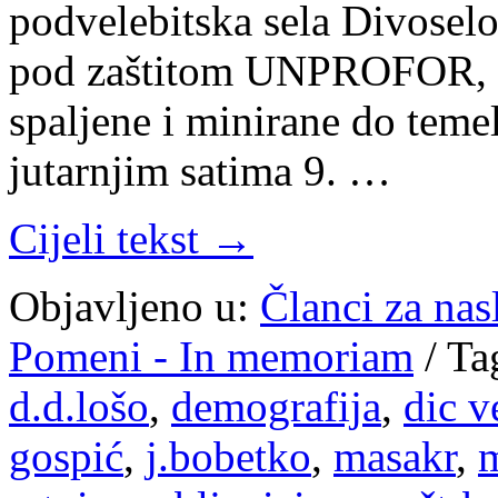
podvelebitska sela Divoselo,
pod zaštitom UNPROFOR, ub
spaljene i minirane do temel
jutarnjim satima 9. …
Cijeli tekst →
Objavljeno u:
Članci za na
Pomeni - In memoriam
/
Ta
d.d.lošo
,
demografija
,
dic v
gospić
,
j.bobetko
,
masakr
,
m