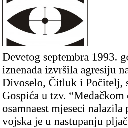
Devetog septembra 1993. go
iznenada izvršila agresiju n
Divoselo, Čitluk i Počitelj,
Gospića u tzv. “Medačkom d
osamnaest mjeseci nalazila
vojska je u nastupanju pljačk