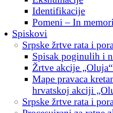
Identifikacije
Pomeni – In memor
Spiskovi
Srpske žrtve rata i po
Spisak poginulih i n
Žrtve akcije „Oluja“
Mape pravaca kretan
hrvatskoj akciji „Ol
Srpske žrtve rata i p
Procesuirani za ratne 