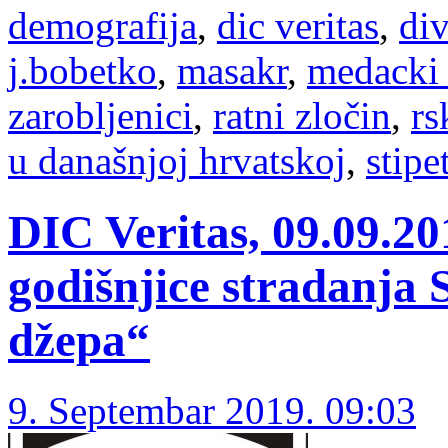
demografija
,
dic veritas
,
di
j.bobetko
,
masakr
,
medacki
zarobljenici
,
ratni zločin
,
rs
u današnjoj hrvatskoj
,
stipe
DIC Veritas, 09.09.2
godišnjice stradanja 
džepa“
9. Septembar 2019. 09:03