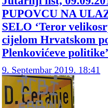
Jutarnji list, 09.09
PUPOVCU NA ULA
SELO ‘Teror velikos
cijelom Hrvatskom pos
Plenkovićeve politike
9. Septembar 2019. 18:41