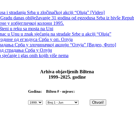
 i stradanja Srba u zločinačkoj akciji “Oluja” [Video]
radu danas obilježavanje 31 godina od egzodusa Srba iz bivše Repub
не у избјегличкој колони 1995.
šteni u reku sa mosta na Uni
 u Unu u znak sjećanja na stradale Srbe u akciji “Oluja”
одине од егзодуса Срба у оп. Олуја
традања Срба у злочиначкој акцији “Олуја” [Видео, Фото]
од страдања Срба у Олуји
sjećanje i glas onih kojih više nema
Arhiva objavljenih Biltena
1999–2025. godine
Bilten # - mjesec:
Godina: