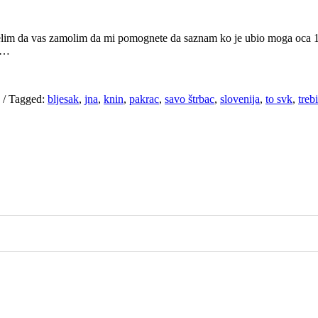
želim da vas zamolim da mi pomognete da saznam ko je ubio moga oca 199
v …
/
Tagged:
bljesak
,
jna
,
knin
,
pakrac
,
savo štrbac
,
slovenija
,
to svk
,
treb