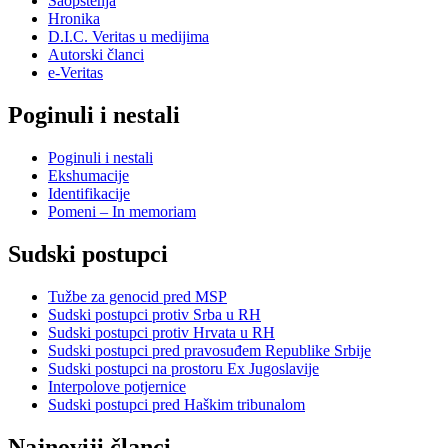
Saopštenja
Hronika
D.I.C. Veritas u medijima
Autorski članci
e-Veritas
Poginuli i nestali
Poginuli i nestali
Ekshumacije
Identifikacije
Pomeni – In memoriam
Sudski postupci
Tužbe za genocid pred MSP
Sudski postupci protiv Srba u RH
Sudski postupci protiv Hrvata u RH
Sudski postupci pred pravosuđem Republike Srbije
Sudski postupci na prostoru Ex Jugoslavije
Interpolove potjernice
Sudski postupci pred Haškim tribunalom
Najnoviji članci