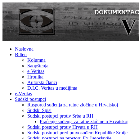
Naslovna
Bilten
Kolumna
Saopštenja
e-Veritas
Hronika
Autorski članci
D.I.C. Veritas u medijima
e-Veritas
Sudski postupci
Raspored suđenja za ratne zločine u Hrvatskoj
Sudski Spisi
Sudski postupci protiv Srba u RH
Praćenje suđenja za ratne zločine u Hrvatskoj
Sudski postupci protiv Hrvata u RH
Sudski postupci pred pravosuđem Republike Srbije
Sudski postupci na prostoru Ex Jugoslavije