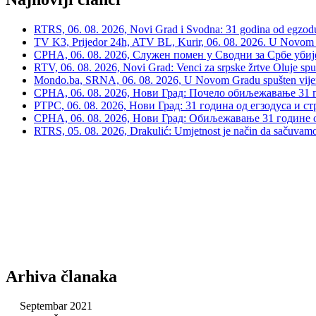
RTRS, 06. 08. 2026, Novi Grad i Svodna: 31 godina od egzodusa
TV K3, Prijedor 24h, ATV BL, Kurir, 06. 08. 2026. U Novom G
СРНА, 06. 08. 2026, Служен помен у Сводни за Србе убије
RTV, 06. 08. 2026, Novi Grad: Venci za srpske žrtve Oluje spu
Mondo.ba, SRNA, 06. 08. 2026, U Novom Gradu spušten vijenac
СРНА, 06. 08. 2026, Нови Град: Почело обиљежавање 31 г
РТРС, 06. 08. 2026, Нови Град: 31 година од егзодуса и с
СРНА, 06. 08. 2026, Нови Град: Обиљежавање 31 године 
RTRS, 05. 08. 2026, Drakulić: Umjetnost je način da sačuvamo 
Arhiva članaka
Septembar 2021