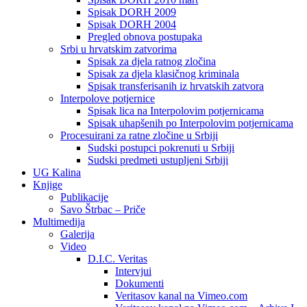
Spisak DORH 2009
Spisak DORH 2004
Pregled obnova postupaka
Srbi u hrvatskim zatvorima
Spisak za djela ratnog zločina
Spisak za djela klasičnog kriminala
Spisak transferisanih iz hrvatskih zatvora
Interpolove potjernice
Spisak lica na Interpolovim potjernicama
Spisak uhapšenih po Interpolovim potjernicama
Procesuirani za ratne zločine u Srbiji
Sudski postupci pokrenuti u Srbiji
Sudski predmeti ustupljeni Srbiji
UG Kalina
Knjige
Publikacije
Savo Štrbac – Priče
Multimedija
Galerija
Video
D.I.C. Veritas
Intervjui
Dokumenti
Veritasov kanal na Vimeo.com