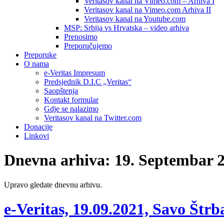
Veritasov kanal na Vimeo.com – Arhiva I
Veritasov kanal na Vimeo.com Arhiva II
Veritasov kanal na Youtube.com
MSP: Srbija vs Hrvatska – video arhiva
Prenosimo
Preporučujemo
Preporuke
O nama
e-Veritas Impresum
Predsjednik D.I.C „Veritas“
Saopštenja
Kontakt formular
Gdje se nalazimo
Veritasov kanal na Twitter.com
Donacije
Linkovi
Dnevna arhiva:
19. Septembar 2
Upravo gledate dnevnu arhivu.
e-Veritas, 19.09.2021, Savo