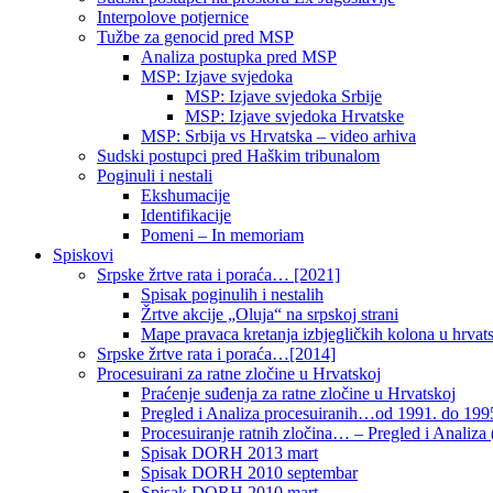
Interpolove potjernice
Tužbe za genocid pred MSP
Analiza postupka pred MSP
MSP: Izjave svjedoka
MSP: Izjave svjedoka Srbije
MSP: Izjave svjedoka Hrvatske
MSP: Srbija vs Hrvatska – video arhiva
Sudski postupci pred Haškim tribunalom
Poginuli i nestali
Ekshumacije
Identifikacije
Pomeni – In memoriam
Spiskovi
Srpske žrtve rata i poraća… [2021]
Spisak poginulih i nestalih
Žrtve akcije „Oluja“ na srpskoj strani
Mape pravaca kretanja izbjegličkih kolona u hrvats
Srpske žrtve rata i poraća…[2014]
Procesuirani za ratne zločine u Hrvatskoj
Praćenje suđenja za ratne zločine u Hrvatskoj
Pregled i Analiza procesuiranih…od 1991. do 1995
Procesuiranje ratnih zločina… – Pregled i Analiza (
Spisak DORH 2013 mart
Spisak DORH 2010 septembar
Spisak DORH 2010 mart