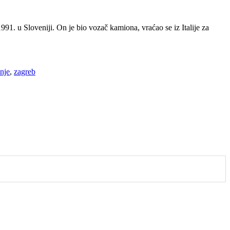
1. u Sloveniji. On je bio vozač kamiona, vraćao se iz Italije za
inje
,
zagreb