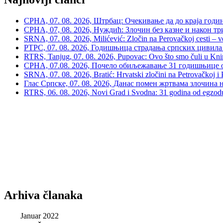
СРНА, 07. 08. 2026, Штрбац: Очекивање да до краја годи
СРНА, 07, 08. 2026, Нуждић: Злочин без казне и након тр
SRNA, 07. 08. 2026, Milićević: Zločin na Perovačkoj cesti –
РТРС, 07. 08. 2026, Годишњица страдања српских цивила 
RTRS, Tanjug, 07. 08. 2026, Pupovac: Ovo što smo čuli u Kninu 
СРНА, 07.08. 2026, Почело обиљежавање 31 годишњице о
SRNA, 07. 08. 2026, Bratić: Hrvatski zločini na Petrovačkoj i P
Глас Српске, 07. 08. 2026, Данас помен жртвама злочина 
RTRS, 06. 08. 2026, Novi Grad i Svodna: 31 godina od egzodusa
Arhiva članaka
Januar 2022