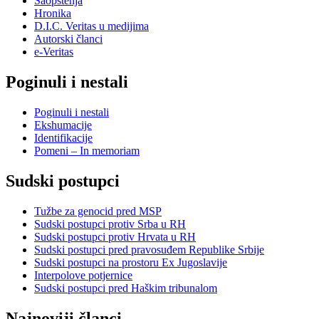
Saopštenja
Hronika
D.I.C. Veritas u medijima
Autorski članci
e-Veritas
Poginuli i nestali
Poginuli i nestali
Ekshumacije
Identifikacije
Pomeni – In memoriam
Sudski postupci
Tužbe za genocid pred MSP
Sudski postupci protiv Srba u RH
Sudski postupci protiv Hrvata u RH
Sudski postupci pred pravosuđem Republike Srbije
Sudski postupci na prostoru Ex Jugoslavije
Interpolove potjernice
Sudski postupci pred Haškim tribunalom
Najnoviji članci