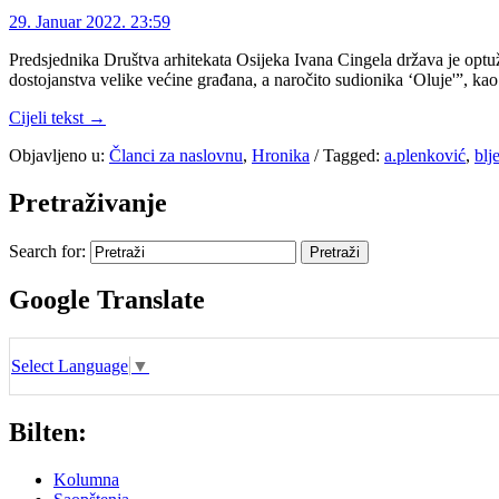
29. Januar 2022. 23:59
Predsjednika Društva arhitekata Osijeka Ivana Cingela država je optu
dostojanstva velike većine građana, a naročito sudionika ‘Oluje'”, kao 
Cijeli tekst →
Objavljeno u:
Članci za naslovnu
,
Hronika
/
Tagged:
a.plenković
,
blj
Pretraživanje
Search for:
Google Translate
Select Language
▼
Bilten:
Kolumna