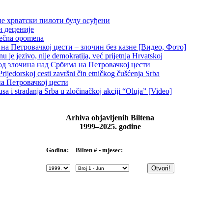
не хрватски пилоти буду осуђени
и деценије
 večna opomena
на Петровачкој цести – злочин без казне [Видео, Фото]
je jezivo, nije demokratija, već prijetnja Hrvatskoj
д злочина над Србима на Петровачкој цести
rijedorskoj cesti završni čin etničkog čušćenja Srba
на Петровачкој цести
 i stradanja Srba u zločinačkoj akciji “Oluja” [Video]
Arhiva objavljenih Biltena
1999–2025. godine
Bilten # - mjesec:
Godina: