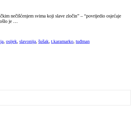
čkim nečišćenjem svima koji slave zločin” – “povrijedio osjećaje
rošlo je …
ja
,
osijek
,
slavonija
,
šušak
,
t.karamarko
,
tuđman