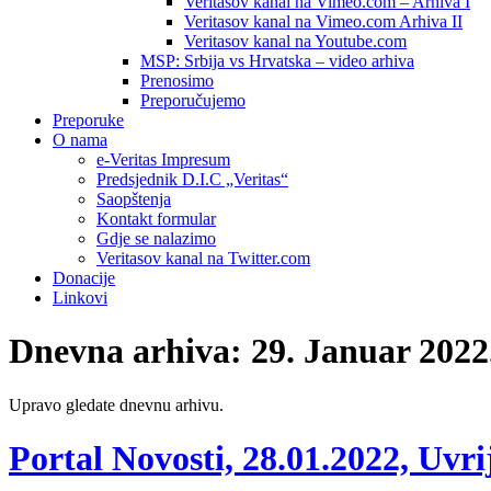
Veritasov kanal na Vimeo.com – Arhiva I
Veritasov kanal na Vimeo.com Arhiva II
Veritasov kanal na Youtube.com
MSP: Srbija vs Hrvatska – video arhiva
Prenosimo
Preporučujemo
Preporuke
O nama
e-Veritas Impresum
Predsjednik D.I.C „Veritas“
Saopštenja
Kontakt formular
Gdje se nalazimo
Veritasov kanal na Twitter.com
Donacije
Linkovi
Dnevna arhiva:
29. Januar 2022
Upravo gledate dnevnu arhivu.
Portal Novosti, 28.01.2022, Uvr