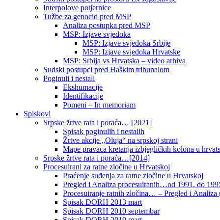
Interpolove potjernice
Tužbe za genocid pred MSP
Analiza postupka pred MSP
MSP: Izjave svjedoka
MSP: Izjave svjedoka Srbije
MSP: Izjave svjedoka Hrvatske
MSP: Srbija vs Hrvatska – video arhiva
Sudski postupci pred Haškim tribunalom
Poginuli i nestali
Ekshumacije
Identifikacije
Pomeni – In memoriam
Spiskovi
Srpske žrtve rata i poraća… [2021]
Spisak poginulih i nestalih
Žrtve akcije „Oluja“ na srpskoj strani
Mape pravaca kretanja izbjegličkih kolona u hrvats
Srpske žrtve rata i poraća…[2014]
Procesuirani za ratne zločine u Hrvatskoj
Praćenje suđenja za ratne zločine u Hrvatskoj
Pregled i Analiza procesuiranih…od 1991. do 1995
Procesuiranje ratnih zločina… – Pregled i Analiza (
Spisak DORH 2013 mart
Spisak DORH 2010 septembar
Spisak DORH 2010 mart