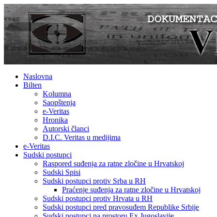
Naslovna
Bilten
Kolumna
Saopštenja
e-Veritas
Hronika
Autorski članci
D.I.C. Veritas u medijima
e-Veritas
Sudski postupci
Raspored suđenja za ratne zločine u Hrvatskoj
Sudski Spisi
Sudski postupci protiv Srba u RH
Praćenje suđenja za ratne zločine u Hrvatskoj
Sudski postupci protiv Hrvata u RH
Sudski postupci pred pravosuđem Republike Srbije
Sudski postupci na prostoru Ex Jugoslavije