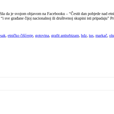
žila da je svojom objavom na Facebooku – “Čestit dan pobjede nad etni
“i sve građane čijoj nacionalnoj ili društvenoj skupini isti pripadaju” P
esak
,
etničko čišćenje
,
gotovina
,
grafit antisrbizam
,
hdz
,
ius
,
markač
,
olu