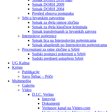
Spisak DORH 2009
Spisak DORH 2004
Pregled obnova postupaka
Srbi u hrvatskim zatvorima
Spisak za djela ratnog zločina
Spisak za djela klasičnog kriminala
Spisak transferisanih iz hrvatskih zatvora
Interpolove potjernice
Spisak lica na Interpolovim potjernicama
Spisak uhapšenih po Interpolovim potjernicama
Procesuirani za ratne zločine u Srbiji
Sudski postupci pokrenuti u Srbiji
Sudski predmeti ustupljeni Srbiji
UG Kalina
Knjige
Publikacije
Savo Štrbac – Priče
Multimedija
Galerija
Video
D.I.C. Veritas
Intervjui
Dokumenti
Veritasov kanal na Vimeo.com