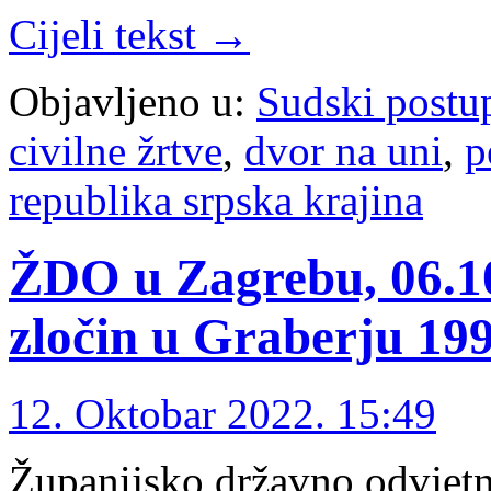
Cijeli tekst →
Objavljeno u:
Sudski postu
civilne žrtve
,
dvor na uni
,
p
republika srpska krajina
ŽDO u Zagrebu, 06.10
zločin u Graberju 199
12. Oktobar 2022. 15:49
Županijsko državno odvjetn