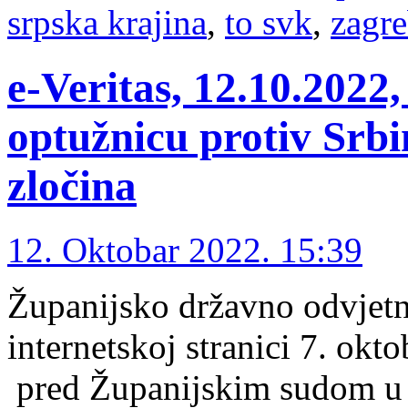
srpska krajina
,
to svk
,
zagr
e-Veritas, 12.10.202
optužnicu protiv Srbi
zločina
12. Oktobar 2022. 15:39
Županijsko državno odvjetn
internetskoj stranici 7. okto
pred Županijskim sudom u 