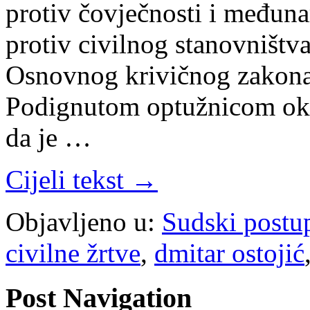
protiv čovječnosti i međun
protiv civilnog stanovništva
Osnovnog krivičnog zakona
Podignutom optužnicom okri
da je …
Cijeli tekst →
Objavljeno u:
Sudski postu
civilne žrtve
,
dmitar ostojić
Post Navigation