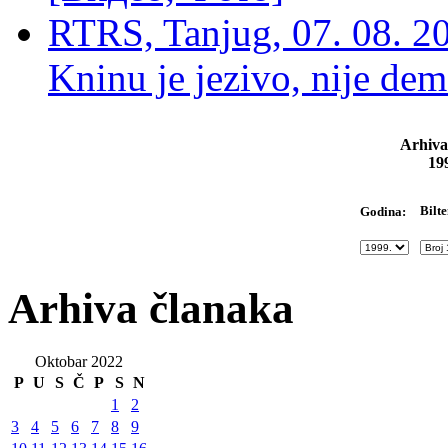
RTRS, Tanjug, 07. 08. 2
Kninu je jezivo, nije dem
Arhiva
19
Bilte
Godina:
Arhiva članaka
Oktobar 2022
P
U
S
Č
P
S
N
1
2
3
4
5
6
7
8
9