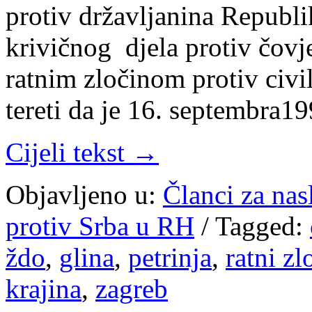
protiv državljanina Republi
krivičnog djela protiv čov
ratnim zločinom protiv civi
tereti da je 16. septembra19
Cijeli tekst →
Objavljeno u:
Članci za na
protiv Srba u RH
/
Tagged:
ždo
,
glina
,
petrinja
,
ratni zl
krajina
,
zagreb