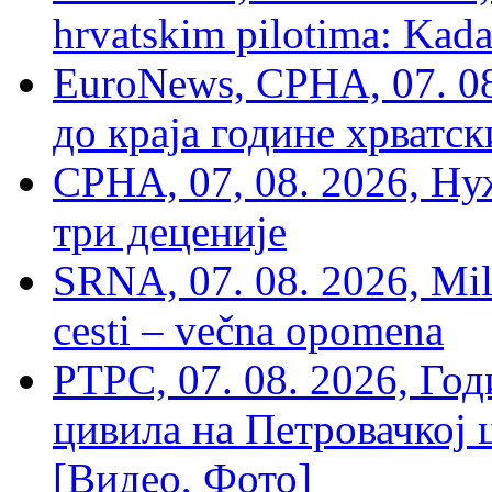
hrvatskim pilotima: Kada
EuroNews, СРНА, 07. 0
до краја године хрватс
СРНА, 07, 08. 2026, Ну
три деценије
SRNA, 07. 08. 2026, Mil
cesti – večna opomena
РТРС, 07. 08. 2026, Г
цивила на Петровачкој ц
[Видео, Фото]