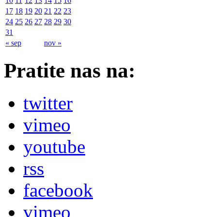
10
11
12
13
14
15
16
17
18
19
20
21
22
23
24
25
26
27
28
29
30
31
« sep
nov »
Pratite nas na:
twitter
vimeo
youtube
rss
facebook
vimeo