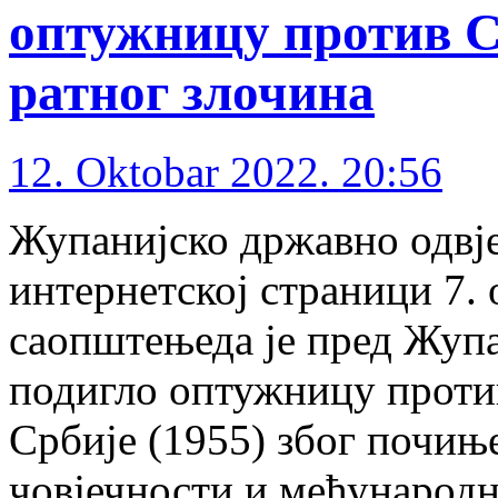
оптужницу против С
ратног злочина
12. Oktobar 2022. 20:56
Жупанијско државно одвје
интернетској страници 7. 
саопштењеда је пред Жупа
подигло оптужницу проти
Србије (1955) због почињ
човјечности и међународн