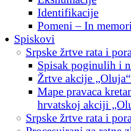
Identifikacije
Pomeni – In memor
Spiskovi
Srpske žrtve rata i po
Spisak poginulih i n
Žrtve akcije „Oluja“
Mape pravaca kretan
hrvatskoj akciji „Ol
Srpske žrtve rata i p
Procesuirani za ratne 