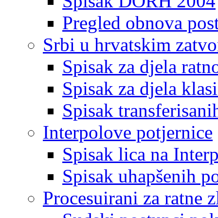
Spisak DORH 2004
Pregled obnova pos
Srbi u hrvatskim zatv
Spisak za djela ratn
Spisak za djela klas
Spisak transferisani
Interpolove potjernice
Spisak lica na Inte
Spisak uhapšenih po
Procesuirani za ratne z