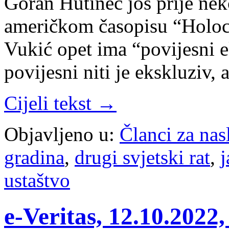
Goran Hutinec još prije nek
američkom časopisu “Holoc
Vukić opet ima “povijesni e
povijesni niti je ekskluziv,
Cijeli tekst →
Objavljeno u:
Članci za na
gradina
,
drugi svjetski rat
,
ustaštvo
e-Veritas, 12.10.202