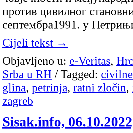
против цивилног становниш
септембра1991. у Петрињ
Cijeli tekst →
Objavljeno u:
e-Veritas
,
Hro
Srba u RH
/
Tagged:
civilne
glina
,
petrinja
,
ratni zločin
,
zagreb
Sisak.info, 06.10.202