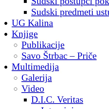
Sudski postupci pokr
Sudski predmeti ustu
UG Kalina
Knjige
Publikacije
Savo Štrbac – Priče
Multimedija
Galerija
Video
D.I.C. Veritas