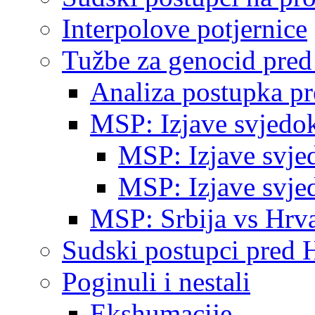
Interpolove potjernice
Tužbe za genocid pre
Analiza postupka p
MSP: Izjave svjedo
MSP: Izjave svje
MSP: Izjave svje
MSP: Srbija vs Hrva
Sudski postupci pred 
Poginuli i nestali
Ekshumacije