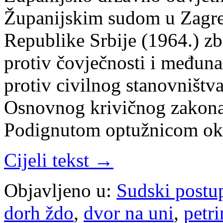
Županijskim sudom u Zagreb
Republike Srbije (1964.) z
protiv čovječnosti i međun
protiv civilnog stanovništva
Osnovnog krivičnog zakona
Podignutom optužnicom okri
Cijeli tekst →
Objavljeno u:
Sudski postu
dorh ždo
,
dvor na uni
,
petri