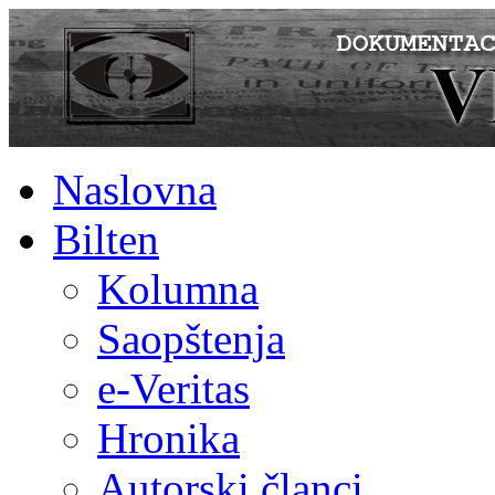
Naslovna
Bilten
Kolumna
Saopštenja
e-Veritas
Hronika
Autorski članci