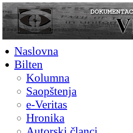
Naslovna
Bilten
Kolumna
Saopštenja
e-Veritas
Hronika
Autorski članci