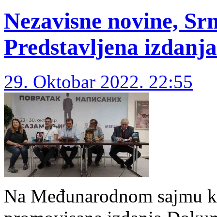
Nezavisne novine, Srn
Predstavljena izdanja
29. Oktobar 2022. 22:55
Na Međunarodnom sajmu kn