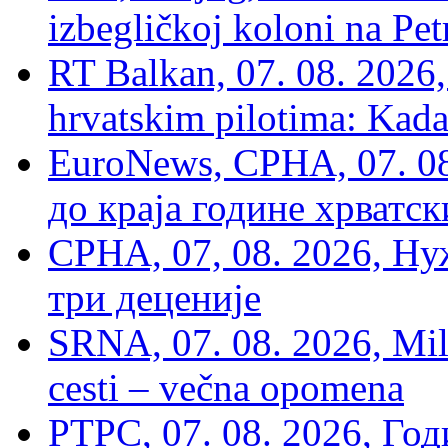
izbegličkoj koloni na Pet
RT Balkan, 07. 08. 2026,
hrvatskim pilotima: Kada
EuroNews, СРНА, 07. 0
до краја године хрватс
СРНА, 07, 08. 2026, Ну
три деценије
SRNA, 07. 08. 2026, Mil
cesti – večna opomena
РТРС, 07. 08. 2026, Г