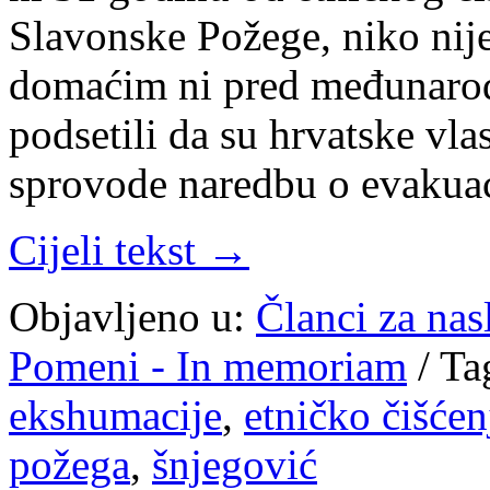
Slavonske Požege, niko nije
domaćim ni pred međunarod
podsetili da su hrvatske vla
sprovode naredbu o evakua
Cijeli tekst →
Objavljeno u:
Članci za na
Pomeni - In memoriam
/
Ta
ekshumacije
,
etničko čišćen
požega
,
šnjegović