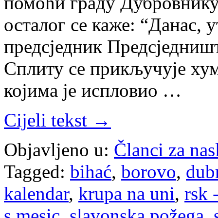
помоћи граду Дубровнику
осталог се каже: “Данас, у
предсједник Предсједниш
Сплиту се прикључује хум
којима је испловио …
Cijeli tekst →
Objavljeno u:
Članci za na
Tagged:
bihać
,
borovo
,
dub
kalendar
,
krupa na uni
,
rsk 
s.mesic
,
slavonska požega
,