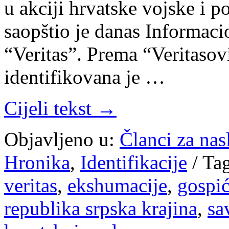
u akciji hrvatske vojske i p
saopštio je danas Informac
“Veritas”. Prema “Veritaso
identifikovana je …
Cijeli tekst →
Objavljeno u:
Članci za na
Hronika
,
Identifikacije
/
Ta
veritas
,
ekshumacije
,
gospi
republika srpska krajina
,
sa