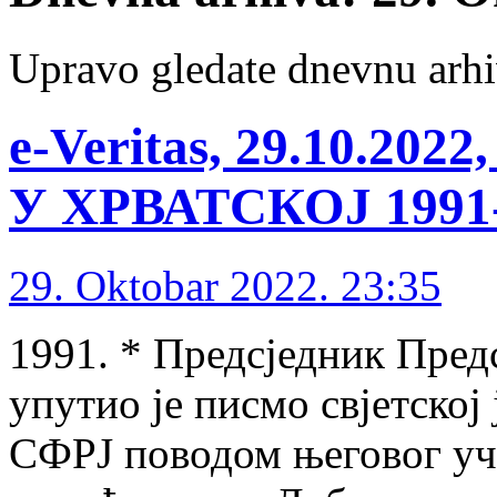
Upravo gledate dnevnu arhi
e-Veritas, 29.10.2
У ХРВАТСКОЈ 1991-1
29. Oktobar 2022. 23:35
1991. * Предсједник Пре
упутио је писмо свјетској
СФРЈ поводом његовог у