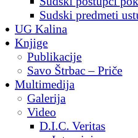
Sudski postupci pokr
Sudski predmeti ustu
UG Kalina
Knjige
Publikacije
Savo Štrbac – Priče
Multimedija
Galerija
Video
D.I.C. Veritas