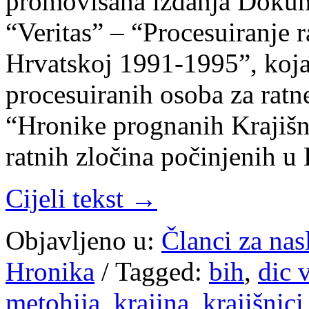
promovisana izdanja Dokum
“Veritas” – “Procesuiranje r
Hrvatskoj 1991-1995”, koj
procesuiranih osoba za ratne
“Hronike prognanih Krajišni
ratnih zločina počinjenih 
Cijeli tekst →
Objavljeno u:
Članci za na
Hronika
/
Tagged:
bih
,
dic v
metohija
,
krajina
,
krajišnici