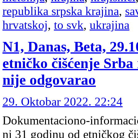
republika srpska krajina
,
sa
hrvatskoj
,
to svk
,
ukrajina
N1, Danas, Beta, 29.1
etničko čišćenje Srba 
nije odgovarao
29. Oktobar 2022. 22:24
Dokumentaciono-informacion
ni 31 godinu od etničkog čiš