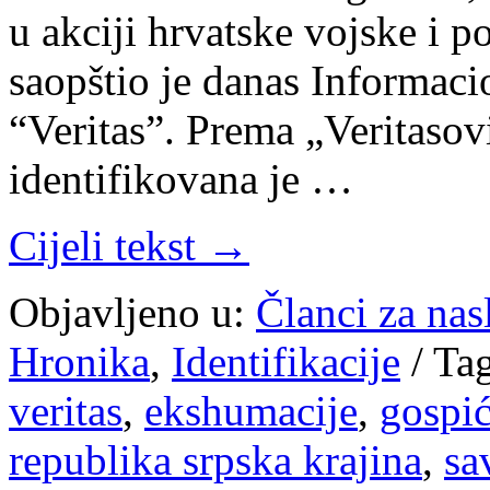
u akciji hrvatske vojske i p
saopštio je danas Informac
“Veritas”. Prema „Veritaso
identifikovana je …
Cijeli tekst →
Objavljeno u:
Članci za na
Hronika
,
Identifikacije
/
Ta
veritas
,
ekshumacije
,
gospi
republika srpska krajina
,
sa