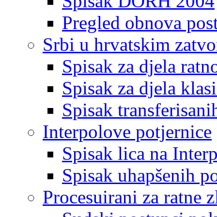
Spisak DORH 2004
Pregled obnova pos
Srbi u hrvatskim zatv
Spisak za djela ratn
Spisak za djela klas
Spisak transferisani
Interpolove potjernice
Spisak lica na Inte
Spisak uhapšenih po
Procesuirani za ratne z