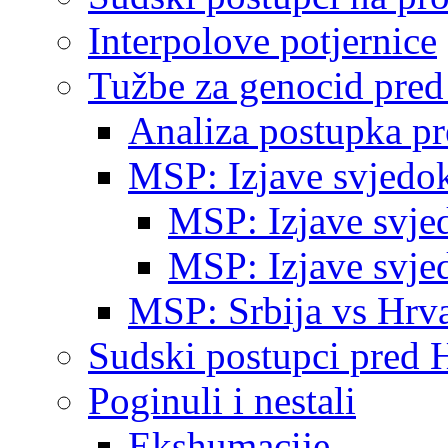
Interpolove potjernice
Tužbe za genocid pre
Analiza postupka p
MSP: Izjave svjedo
MSP: Izjave svje
MSP: Izjave svje
MSP: Srbija vs Hrva
Sudski postupci pred 
Poginuli i nestali
Ekshumacije