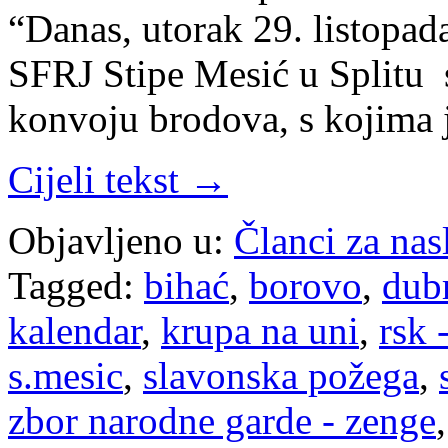
“Danas, utorak 29. listopad
SFRJ Stipe Mesić u Splitu 
konvoju brodova, s kojima 
Cijeli tekst →
Objavljeno u:
Članci za na
Tagged:
bihać
,
borovo
,
dub
kalendar
,
krupa na uni
,
rsk 
s.mesic
,
slavonska požega
,
zbor narodne garde - zenge