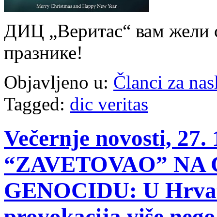
ДИЦ „Веритас“ вам жели с
празнике!
Objavljeno u:
Članci za na
Tagged:
dic veritas
Večernje novosti, 27
“ZAVETOVAO” NA 
GENOCIDU: U Hrvats
provokacija više nego