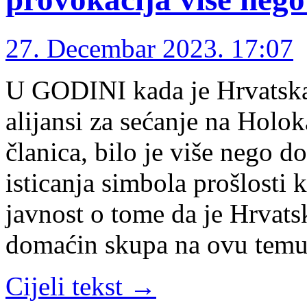
27. Decembar 2023. 17:07
U GODINI kada je Hrvatsk
alijansi za sećanje na Holo
članica, bilo je više nego d
isticanja simbola prošlosti 
javnost o tome da je Hrvats
domaćin skupa na ovu tem
Cijeli tekst →