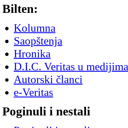
Bilten:
Kolumna
Saopštenja
Hronika
D.I.C. Veritas u medijim
Autorski članci
e-Veritas
Poginuli i nestali