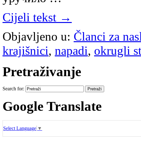
Cijeli tekst →
Objavljeno u:
Članci za na
krajišnici
,
napadi
,
okrugli s
Pretraživanje
Search for:
Google Translate
Select Language
▼