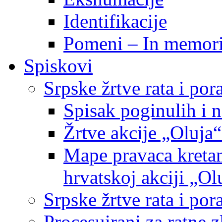
Identifikacije
Pomeni – In memor
Spiskovi
Srpske žrtve rata i po
Spisak poginulih i n
Žrtve akcije „Oluja“
Mape pravaca kretan
hrvatskoj akciji „Ol
Srpske žrtve rata i p
Procesuirani za ratne 