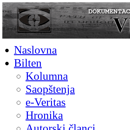
Naslovna
Bilten
Kolumna
Saopštenja
e-Veritas
Hronika
Autorski članci