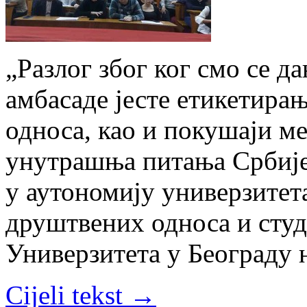
„Разлог због ког смо се д
амбасаде јесте етикетира
односа, као и покушаји м
унутрашња питања Србије
у аутономију универзитет
друштвених односа и студ
Универзитета у Београду 
Cijeli tekst →