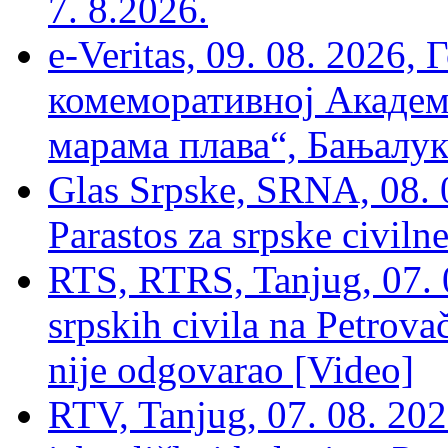
7. 8.2026.
e-Veritas, 09. 08. 2026
комеморативној Академи
марама плава“, Бањалука
Glas Srpske, SRNA, 08. 0
Parastos za srpske civilne
RTS, RTRS, Tanjug, 07. 0
srpskih civila na Petrovač
nije odgovarao [Video]
RTV, Tanjug, 07. 08. 2026