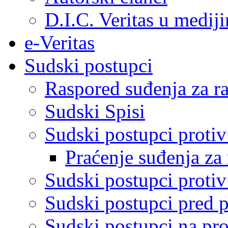
D.I.C. Veritas u medij
e-Veritas
Sudski postupci
Raspored suđenja za ra
Sudski Spisi
Sudski postupci proti
Praćenje suđenja za 
Sudski postupci proti
Sudski postupci pred 
Sudski postupci na pro