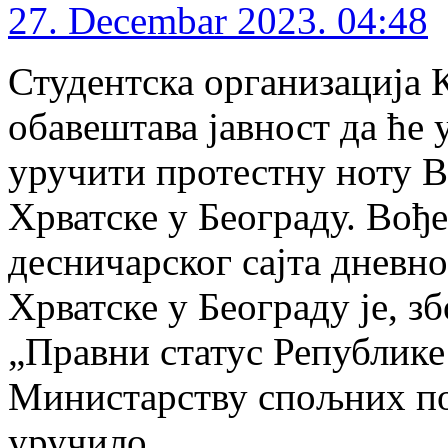
27. Decembar 2023. 04:48
Студентска организација
обавештава јавност да ће 
уручити протестну ноту 
Хрватске у Београду. Вођ
десничарског сајта дневн
Хрватске у Београду је, 
„Правни статус Републике
Министарству спољних по
уручило …