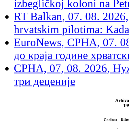
izbegličkoj koloni na Pet
RT Balkan, 07. 08. 2026,
hrvatskim pilotima: Kada
EuroNews, СРНА, 07. 0
до краја године хрватс
СРНА, 07, 08. 2026, Ну
три деценије
Arhiva
19
Bilte
Godina: