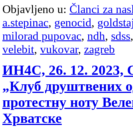
Objavljeno u:
Članci za na
a.stepinac
,
genocid
,
goldsta
milorad pupovac
,
ndh
,
sdss
velebit
,
vukovar
,
zagreb
ИН4С, 26. 12. 2023,
„Клуб друштвених о
протестну ноту Вел
Хрватске