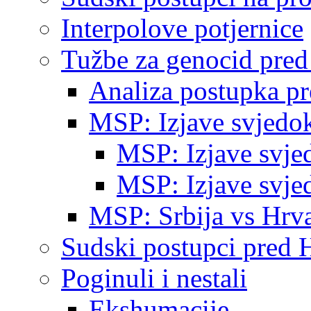
Interpolove potjernice
Tužbe za genocid pre
Analiza postupka p
MSP: Izjave svjedo
MSP: Izjave svje
MSP: Izjave svje
MSP: Srbija vs Hrva
Sudski postupci pred 
Poginuli i nestali
Ekshumacije