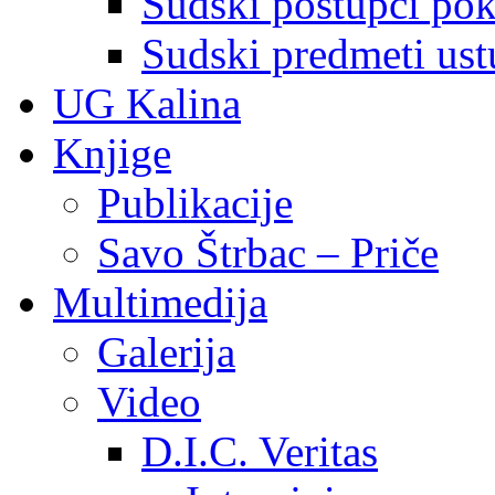
Sudski postupci pokr
Sudski predmeti ustu
UG Kalina
Knjige
Publikacije
Savo Štrbac – Priče
Multimedija
Galerija
Video
D.I.C. Veritas