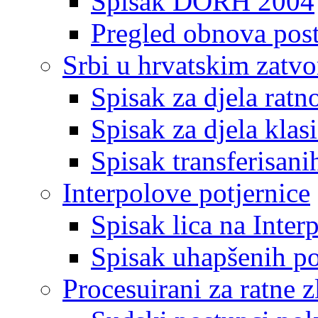
Spisak DORH 2004
Pregled obnova pos
Srbi u hrvatskim zatv
Spisak za djela ratn
Spisak za djela klas
Spisak transferisani
Interpolove potjernice
Spisak lica na Inte
Spisak uhapšenih po
Procesuirani za ratne z