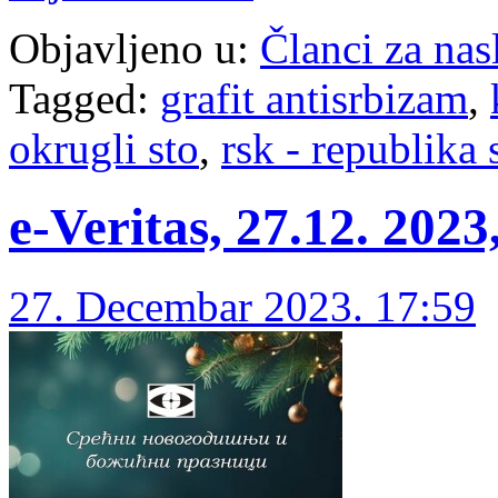
Objavljeno u:
Članci za na
Tagged:
grafit antisrbizam
,
okrugli sto
,
rsk - republika 
e-Veritas, 27.12. 20
27. Decembar 2023. 17:59