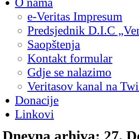
O nama
e-Veritas Impresum
Predsjednik D.I.C „Ver
Saopštenja
Kontakt formular
Gdje se nalazimo
Veritasov kanal na Twi
Donacije
Linkovi
Dnevna arhiva:
27. D