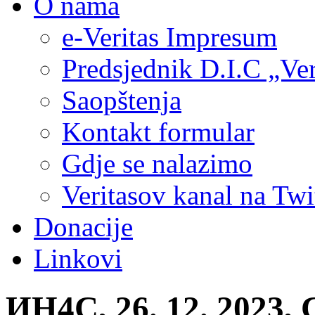
O nama
e-Veritas Impresum
Predsjednik D.I.C „Ver
Saopštenja
Kontakt formular
Gdje se nalazimo
Veritasov kanal na Twi
Donacije
Linkovi
ИН4С, 26. 12. 2023,