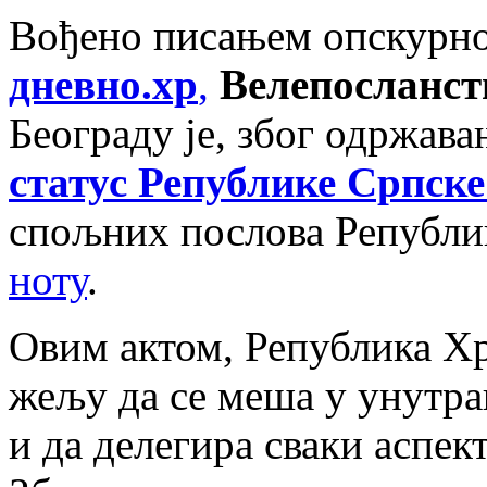
Вођено писањем опскурног
дневно.хр
,
Велепосланст
Београду је, због одржав
статус Републике Српске
спољних послова Републи
ноту
.
Овим актом, Република Хр
жељу да се меша у унутр
и да делегира сваки аспек