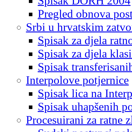
Spisak DORH 2004
Pregled obnova pos
Srbi u hrvatskim zatv
Spisak za djela ratn
Spisak za djela klas
Spisak transferisani
Interpolove potjernice
Spisak lica na Inte
Spisak uhapšenih po
Procesuirani za ratne z