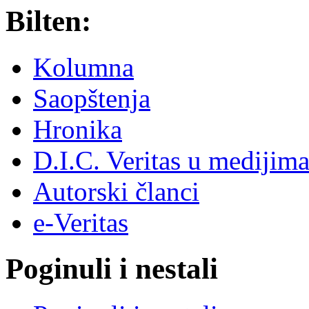
Bilten:
Kolumna
Saopštenja
Hronika
D.I.C. Veritas u medijim
Autorski članci
e-Veritas
Poginuli i nestali