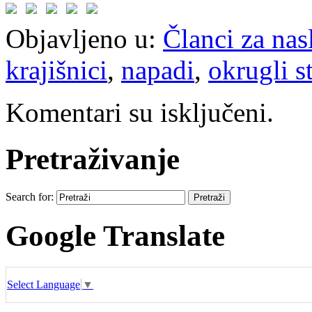
Objavljeno u:
Članci za na
krajišnici
,
napadi
,
okrugli s
Komentari su isključeni.
Pretraživanje
Search for:
Google Translate
Select Language
▼