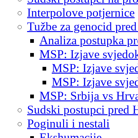
Interpolove potjernice
Tužbe za genocid pre
Analiza postupka p
MSP: Izjave svjedo
MSP: Izjave svje
MSP: Izjave svje
MSP: Srbija vs Hrva
Sudski postupci pred 
Poginuli i nestali
Ekshumacije