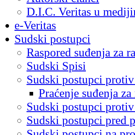
D.I.C. Veritas u medij
e-Veritas
Sudski postupci
Raspored suđenja za ra
Sudski Spisi
Sudski postupci proti
Praćenje suđenja za 
Sudski postupci proti
Sudski postupci pred 
Sudski postupci na pro