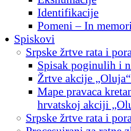
Identifikacije
Pomeni – In memor
Spiskovi
Srpske žrtve rata i po
Spisak poginulih i n
Žrtve akcije „Oluja“
Mape pravaca kretan
hrvatskoj akciji „Ol
Srpske žrtve rata i p
Procesuirani za ratne 