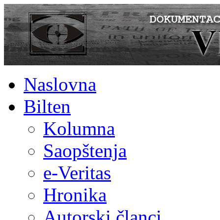
Naslovna
Bilten
Kolumna
Saopštenja
e-Veritas
Hronika
Autorski članci