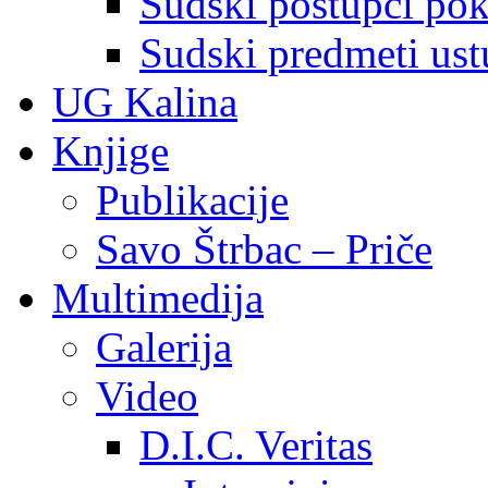
Sudski postupci pokr
Sudski predmeti ustu
UG Kalina
Knjige
Publikacije
Savo Štrbac – Priče
Multimedija
Galerija
Video
D.I.C. Veritas