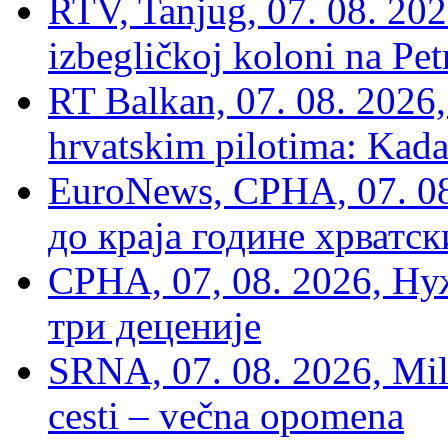
RTV, Tanjug, 07. 08. 2026
izbegličkoj koloni na Pet
RT Balkan, 07. 08. 2026,
hrvatskim pilotima: Kada
EuroNews, СРНА, 07. 0
до краја године хрватс
СРНА, 07, 08. 2026, Ну
три деценије
SRNA, 07. 08. 2026, Mil
cesti – večna opomena