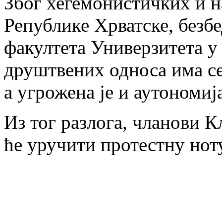
Због хегемонистичких и 
Републике Хрватске, безб
факултета Универзитета у
друштвених односа има се
а угрожена је и аутономиј
Из тог разлога, чланови 
ће уручити протестну ноту