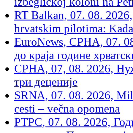
izbegličkoj koloni na Pet
RT Balkan, 07. 08. 2026,
hrvatskim pilotima: Kada
EuroNews, СРНА, 07. 0
до краја године хрватс
СРНА, 07, 08. 2026, Ну
три деценије
SRNA, 07. 08. 2026, Mil
cesti – večna opomena
РТРС, 07. 08. 2026, Г