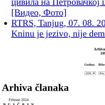
цивила на Петровачкој ц
[Видео, Фото]
RTRS, Tanjug, 07. 08. 2
Kninu je jezivo, nije dem
Arhiva
19
Bilte
Godina:
Arhiva članaka
Februar 2024
P
U
S
Č
P
S
N