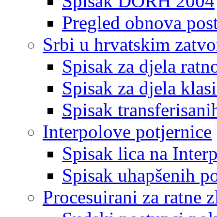
Spisak DORH 2004
Pregled obnova pos
Srbi u hrvatskim zatv
Spisak za djela ratn
Spisak za djela klas
Spisak transferisani
Interpolove potjernice
Spisak lica na Inte
Spisak uhapšenih po
Procesuirani za ratne z