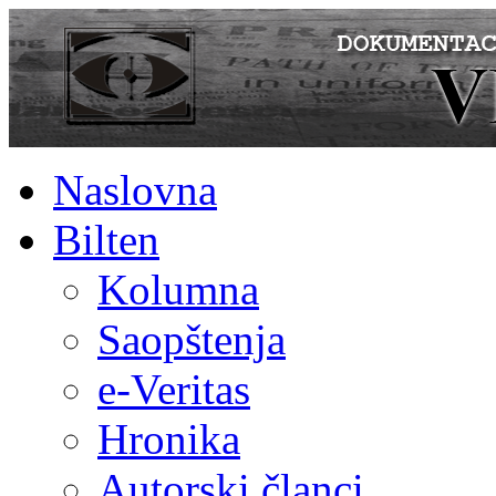
Naslovna
Bilten
Kolumna
Saopštenja
e-Veritas
Hronika
Autorski članci