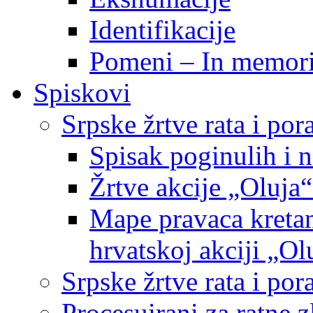
Identifikacije
Pomeni – In memor
Spiskovi
Srpske žrtve rata i po
Spisak poginulih i n
Žrtve akcije „Oluja“
Mape pravaca kretan
hrvatskoj akciji „Ol
Srpske žrtve rata i p
Procesuirani za ratne 