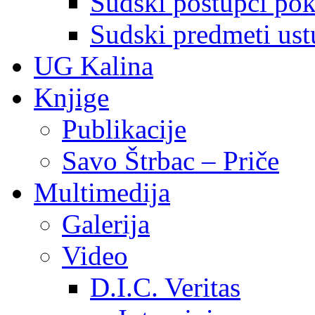
Sudski postupci pokr
Sudski predmeti ustu
UG Kalina
Knjige
Publikacije
Savo Štrbac – Priče
Multimedija
Galerija
Video
D.I.C. Veritas