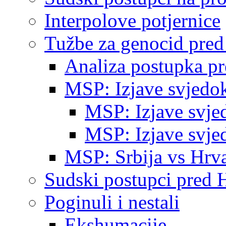
Interpolove potjernice
Tužbe za genocid pre
Analiza postupka p
MSP: Izjave svjedo
MSP: Izjave svje
MSP: Izjave svje
MSP: Srbija vs Hrva
Sudski postupci pred 
Poginuli i nestali
Ekshumacije