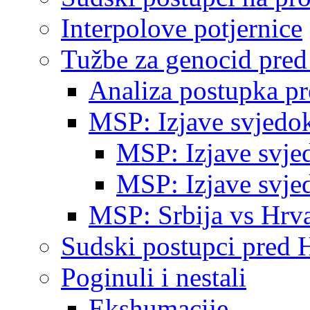
Interpolove potjernice
Tužbe za genocid pre
Analiza postupka p
MSP: Izjave svjedo
MSP: Izjave svje
MSP: Izjave svje
MSP: Srbija vs Hrva
Sudski postupci pred 
Poginuli i nestali
Ekshumacije