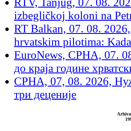
RTV, Tanjug, 07. 08. 2026
izbegličkoj koloni na Pet
RT Balkan, 07. 08. 2026,
hrvatskim pilotima: Kada
EuroNews, СРНА, 07. 0
до краја године хрватс
СРНА, 07, 08. 2026, Ну
три деценије
Arhiva
19