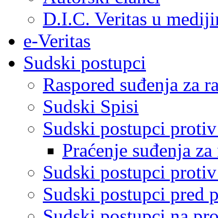
D.I.C. Veritas u medij
e-Veritas
Sudski postupci
Raspored suđenja za ra
Sudski Spisi
Sudski postupci proti
Praćenje suđenja za 
Sudski postupci proti
Sudski postupci pred 
Sudski postupci na pro