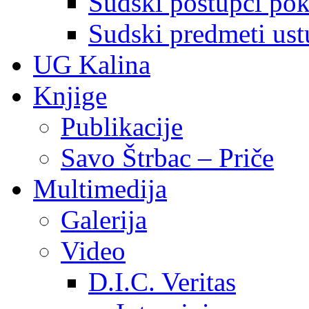
Sudski postupci pokr
Sudski predmeti ustu
UG Kalina
Knjige
Publikacije
Savo Štrbac – Priče
Multimedija
Galerija
Video
D.I.C. Veritas