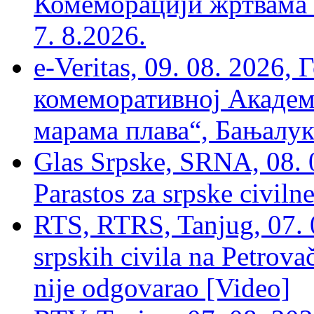
Комеморацији жртвама ’
7. 8.2026.
e-Veritas, 09. 08. 2026
комеморативној Академи
марама плава“, Бањалука
Glas Srpske, SRNA, 08. 0
Parastos za srpske civilne
RTS, RTRS, Tanjug, 07. 0
srpskih civila na Petrovač
nije odgovarao [Video]