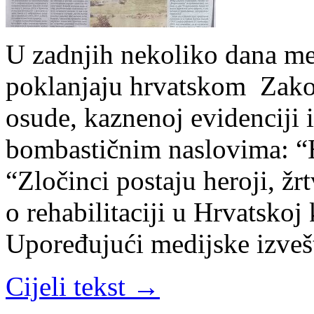
U zadnjih nekoliko dana me
poklanjaju hrvatskom Zako
osude, kaznenoj evidenciji i
bombastičnim naslovima: “H
“Zločinci postaju heroji, ž
o rehabilitaciji u Hrvatskoj 
Upoređujući medijske izveš
Cijeli tekst →