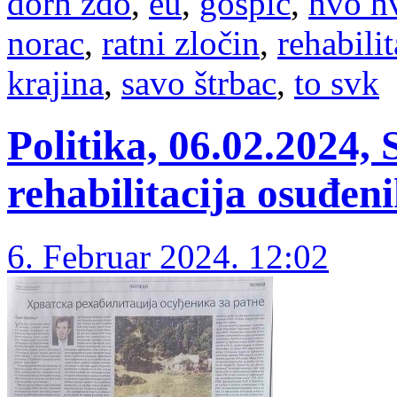
dorh ždo
,
eu
,
gospić
,
hvo h
norac
,
ratni zločin
,
rehabilit
krajina
,
savo štrbac
,
to svk
Politika, 06.02.2024,
rehabilitacija osuđeni
6. Februar 2024. 12:02