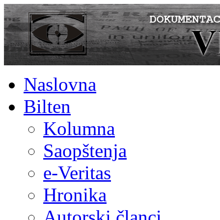
Naslovna
Bilten
Kolumna
Saopštenja
e-Veritas
Hronika
Autorski članci