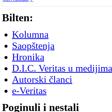
Bilten:
Kolumna
Saopštenja
Hronika
D.I.C. Veritas u medijim
Autorski članci
e-Veritas
Poginuli i nestali