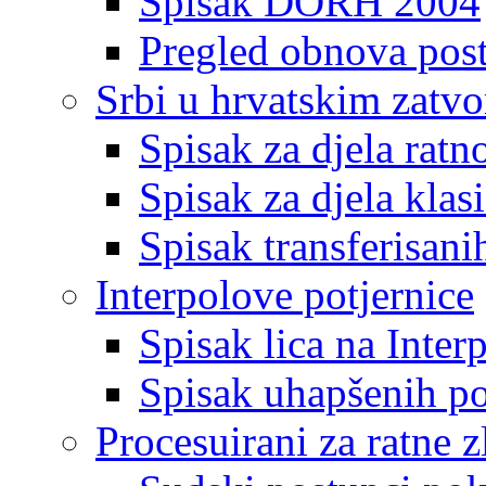
Spisak DORH 2004
Pregled obnova pos
Srbi u hrvatskim zatv
Spisak za djela ratn
Spisak za djela klas
Spisak transferisani
Interpolove potjernice
Spisak lica na Inte
Spisak uhapšenih po
Procesuirani za ratne z