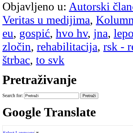
Objavljeno u:
Autorski član
Veritas u medijima
,
Kolum
eu
,
gospić
,
hvo hv
,
jna
,
lep
zločin
,
rehabilitacija
,
rsk - 
štrbac
,
to svk
Pretraživanje
Search for:
Google Translate
Select Language
▼