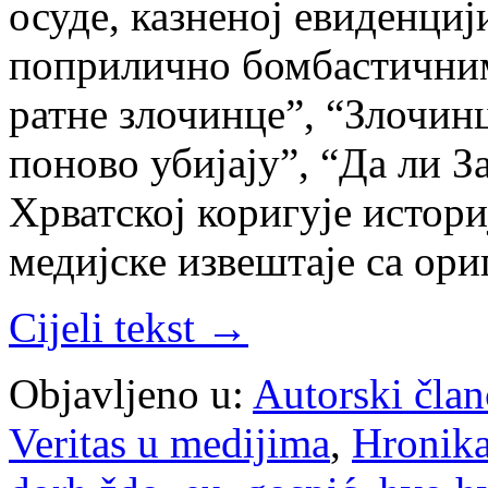
осуде, казненој евиденциј
поприлично бомбастичним
ратне злочинце”, “Злочинц
поново убијају”, “Да ли З
Хрватској коригује истор
медијске извештаје са ор
Cijeli tekst →
Objavljeno u:
Autorski član
Veritas u medijima
,
Hronik