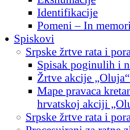
Identifikacije
Pomeni – In memor
Spiskovi
Srpske žrtve rata i po
Spisak poginulih i n
Žrtve akcije „Oluja“
Mape pravaca kretan
hrvatskoj akciji „Ol
Srpske žrtve rata i p
Procesuirani za ratne 