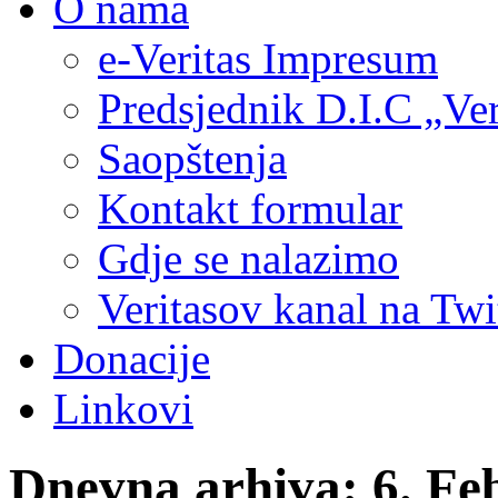
O nama
e-Veritas Impresum
Predsjednik D.I.C „Ver
Saopštenja
Kontakt formular
Gdje se nalazimo
Veritasov kanal na Twi
Donacije
Linkovi
Dnevna arhiva:
6. Fe