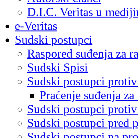
D.I.C. Veritas u medij
e-Veritas
Sudski postupci
Raspored suđenja za ra
Sudski Spisi
Sudski postupci proti
Praćenje suđenja za 
Sudski postupci proti
Sudski postupci pred 
Sudski postupci na pro