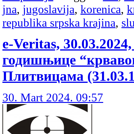
jna
,
jugoslavija
,
korenica
,
k
republika srpska krajina
,
sl
e-Veritas, 30.03.20
годишњице “крвавог
Плитвицама (31.03.1
30. Mart 2024. 09:57