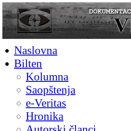
Naslovna
Bilten
Kolumna
Saopštenja
e-Veritas
Hronika
Autorski članci