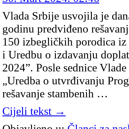
Vlada Srbije usvojila je da
godinu predviđeno rešavanj
150 izbegličkih porodica iz
i Uredbu o izdavanju dopla
2024”. Posle sednice Vlade 
„Uredba o utvrđivanju Prog
rešavanje stambenih …
Cijeli tekst →
Objavljeno u:
Članci za na