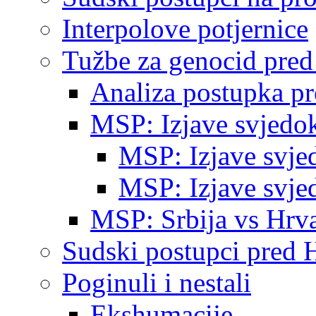
Interpolove potjernice
Tužbe za genocid pre
Analiza postupka p
MSP: Izjave svjedo
MSP: Izjave svje
MSP: Izjave svje
MSP: Srbija vs Hrva
Sudski postupci pred 
Poginuli i nestali
Ekshumacije