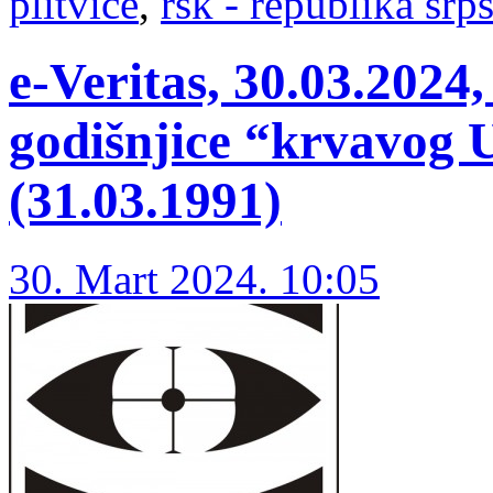
plitvice
,
rsk - republika srp
e-Veritas, 30.03.202
godišnjice “krvavog 
(31.03.1991)
30. Mart 2024. 10:05