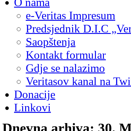
O nama
e-Veritas Impresum
Predsjednik D.I.C „Ver
Saopštenja
Kontakt formular
Gdje se nalazimo
Veritasov kanal na Twi
Donacije
Linkovi
Dnevna arhiva:
30. M