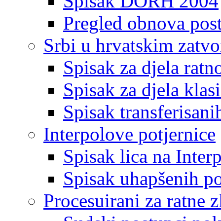
Spisak DORH 2004
Pregled obnova pos
Srbi u hrvatskim zatv
Spisak za djela ratn
Spisak za djela klas
Spisak transferisani
Interpolove potjernice
Spisak lica na Inte
Spisak uhapšenih po
Procesuirani za ratne z