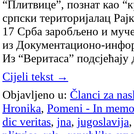
“Плитвице”, познат као “к
српски територијалац Рај
17 Срба заробљено и муче
из Документационо-инфор
Из “Веритаса” подсјећају 
Cijeli tekst →
Objavljeno u:
Članci za na
Hronika
,
Pomeni - In mem
dic veritas
,
jna
,
jugoslavija