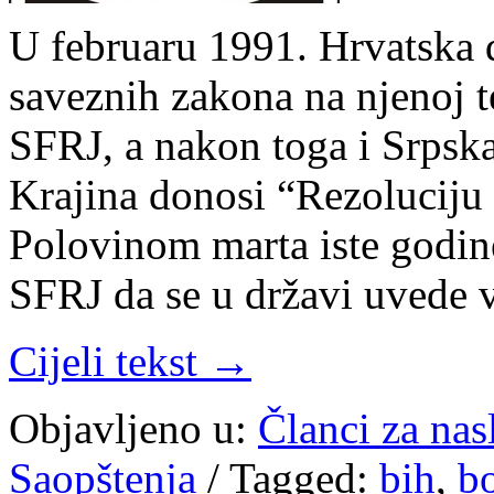
U februaru 1991. Hrvatska 
saveznih zakona na njenoj te
SFRJ, a nakon toga i Srps
Krajina donosi “Rezoluciju
Polovinom marta iste godine
SFRJ da se u državi uvede 
Cijeli tekst →
Objavljeno u:
Članci za na
Saopštenja
/
Tagged:
bih
,
b