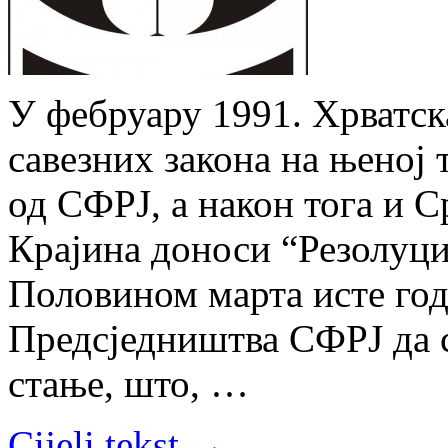
У фебруару 1991. Хрватск
савезних закона на њеној
од СФРЈ, а након тога и 
Крајина доноси “Резолуци
Половином марта исте го
Предсједништва СФРЈ да с
стање, што, …
Cijeli tekst →