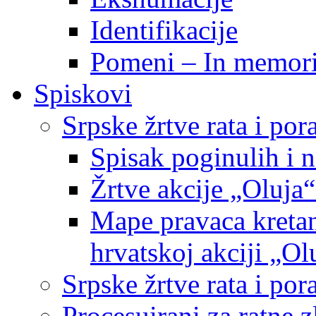
Identifikacije
Pomeni – In memor
Spiskovi
Srpske žrtve rata i po
Spisak poginulih i n
Žrtve akcije „Oluja“
Mape pravaca kretan
hrvatskoj akciji „Ol
Srpske žrtve rata i p
Procesuirani za ratne 