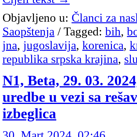
Objavljeno u:
Članci za na
Saopštenja
/
Tagged:
bih
,
b
jna
,
jugoslavija
,
korenica
,
k
republika srpska krajina
,
sl
N1, Beta, 29. 03. 2024
uredbe u vezi sa reš
izbeglica
30. Mart 2024. 02:46