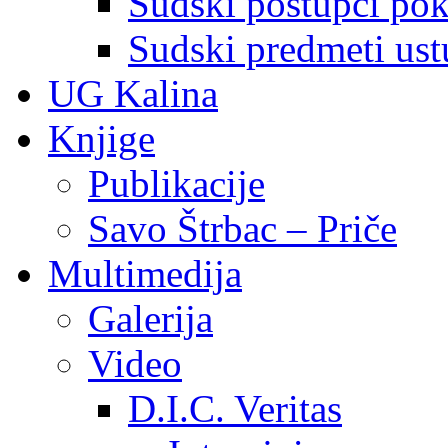
Sudski postupci pokr
Sudski predmeti ustu
UG Kalina
Knjige
Publikacije
Savo Štrbac – Priče
Multimedija
Galerija
Video
D.I.C. Veritas