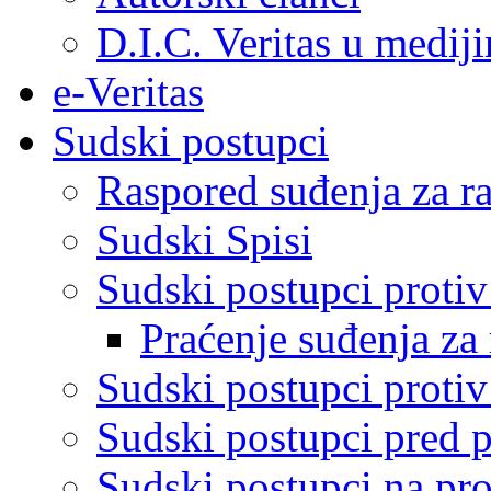
D.I.C. Veritas u medij
e-Veritas
Sudski postupci
Raspored suđenja za ra
Sudski Spisi
Sudski postupci proti
Praćenje suđenja za 
Sudski postupci proti
Sudski postupci pred 
Sudski postupci na pro