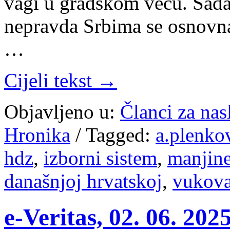
vagi u gradskom veću. Sada,
nepravda Srbima se osnovna 
…
Cijeli tekst →
Objavljeno u:
Članci za na
Hronika
/
Tagged:
a.plenko
hdz
,
izborni sistem
,
manjin
današnjoj hrvatskoj
,
vukova
e-Veritas, 02. 06. 20