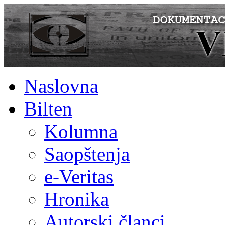
Naslovna
Bilten
Kolumna
Saopštenja
e-Veritas
Hronika
Autorski članci