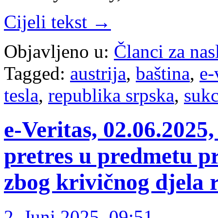
Cijeli tekst →
Objavljeno u:
Članci za na
Tagged:
austrija
,
baština
,
e-
tesla
,
republika srpska
,
sukc
e-Veritas, 02.06.2025,
pretres u predmetu pr
zbog krivičnog djela 
2. Juni 2025. 09:51