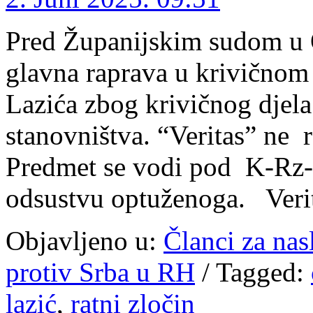
Pred Županijskim sudom u O
glavna raprava u krivičnom
Lazića zbog krivičnog djela
stanovništva. “Veritas” ne 
Predmet se vodi pod K-Rz-3
odsustvu optuženoga. V
Objavljeno u:
Članci za na
protiv Srba u RH
/
Tagged:
lazić
,
ratni zločin