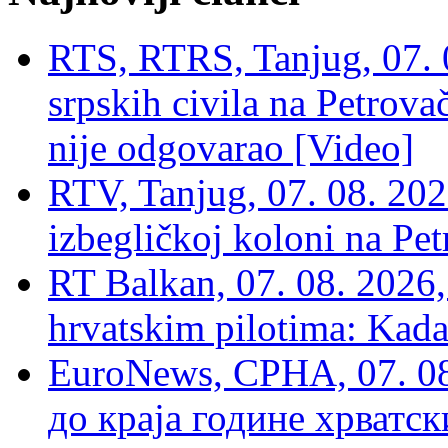
RTS, RTRS, Tanjug, 07. 0
srpskih civila na Petrovač
nije odgovarao [Video]
RTV, Tanjug, 07. 08. 2026
izbegličkoj koloni na Pet
RT Balkan, 07. 08. 2026,
hrvatskim pilotima: Kada
EuroNews, СРНА, 07. 0
до краја године хрватс