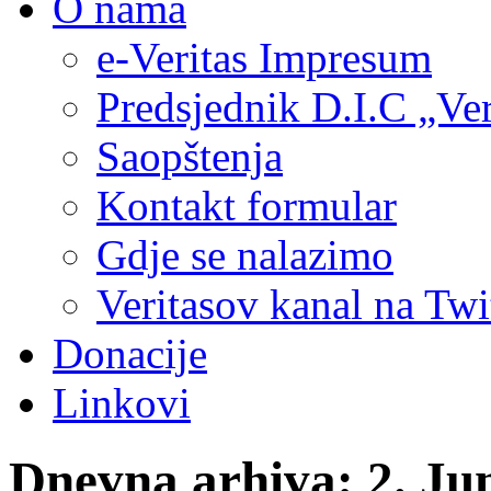
O nama
e-Veritas Impresum
Predsjednik D.I.C „Ver
Saopštenja
Kontakt formular
Gdje se nalazimo
Veritasov kanal na Twi
Donacije
Linkovi
Dnevna arhiva:
2. Ju