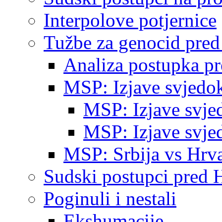
Interpolove potjernice
Tužbe za genocid pre
Analiza postupka p
MSP: Izjave svjedo
MSP: Izjave svje
MSP: Izjave svje
MSP: Srbija vs Hrva
Sudski postupci pred 
Poginuli i nestali
Ekshumacije