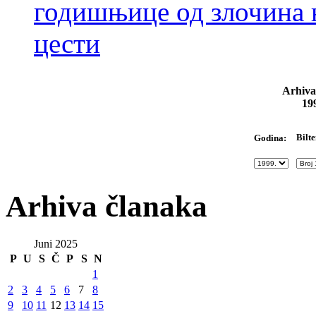
годишњице од злочина 
цести
Arhiva
19
Bilte
Godina:
Arhiva članaka
Juni 2025
P
U
S
Č
P
S
N
1
2
3
4
5
6
7
8
9
10
11
12
13
14
15