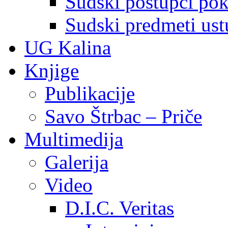
Sudski postupci pokr
Sudski predmeti ustu
UG Kalina
Knjige
Publikacije
Savo Štrbac – Priče
Multimedija
Galerija
Video
D.I.C. Veritas