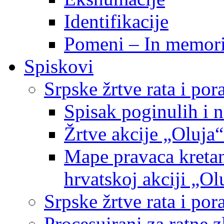
Identifikacije
Pomeni – In memor
Spiskovi
Srpske žrtve rata i po
Spisak poginulih i n
Žrtve akcije „Oluja“
Mape pravaca kretan
hrvatskoj akciji „Ol
Srpske žrtve rata i p
Procesuirani za ratne 