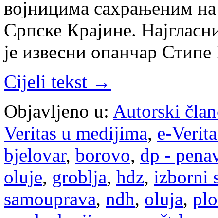
војницима сахрањеним на
Српске Крајине. Најгласн
је извесни опанчар Стип
Cijeli tekst →
Objavljeno u:
Autorski član
Veritas u medijima
,
e-Verita
bjelovar
,
borovo
,
dp - pena
oluje
,
groblja
,
hdz
,
izborni 
samouprava
,
ndh
,
oluja
,
plo