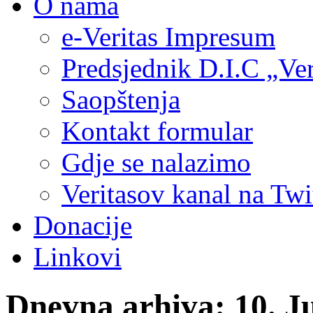
O nama
e-Veritas Impresum
Predsjednik D.I.C „Ver
Saopštenja
Kontakt formular
Gdje se nalazimo
Veritasov kanal na Twi
Donacije
Linkovi
Dnevna arhiva:
10. J