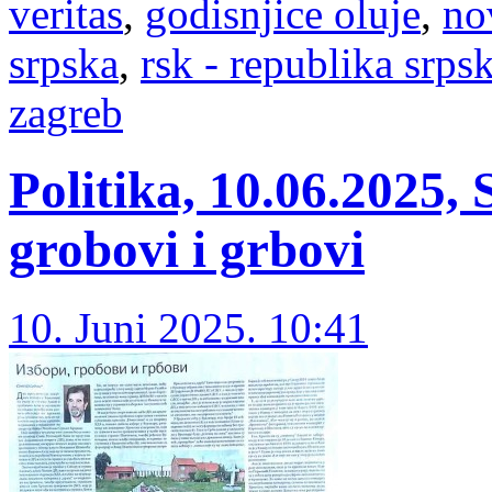
veritas
,
godisnjice oluje
,
no
srpska
,
rsk - republika srps
zagreb
Politika, 10.06.2025, 
grobovi i grbovi
10. Juni 2025. 10:41