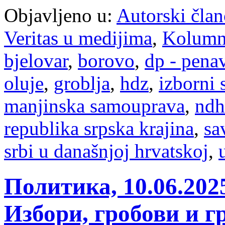
Objavljeno u:
Autorski član
Veritas u medijima
,
Kolum
bjelovar
,
borovo
,
dp - pena
oluje
,
groblja
,
hdz
,
izborni 
manjinska samouprava
,
ndh
republika srpska krajina
,
sa
srbi u današnjoj hrvatskoj
,
Политика, 10.06.20
Избори, гробови и г