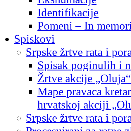
Identifikacije
Pomeni – In memor
Spiskovi
Srpske žrtve rata i po
Spisak poginulih i n
Žrtve akcije „Oluja“
Mape pravaca kretan
hrvatskoj akciji „Ol
Srpske žrtve rata i p
Procesuirani za ratne 