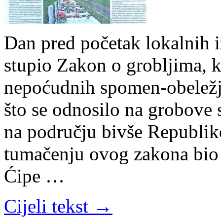
Dan pred početak lokalnih i
stupio Zakon o grobljima, k
nepoćudnih spomen-obeležja
što se odnosilo na grobove
na području bivše Republike
tumačenju ovog zakona bio 
Ćipe …
Cijeli tekst →