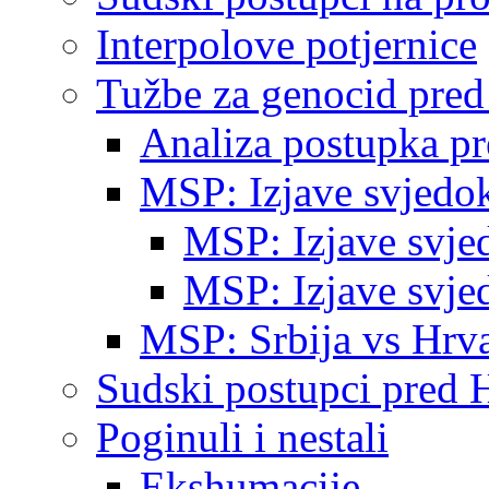
Interpolove potjernice
Tužbe za genocid pre
Analiza postupka p
MSP: Izjave svjedo
MSP: Izjave svje
MSP: Izjave svje
MSP: Srbija vs Hrva
Sudski postupci pred 
Poginuli i nestali
Ekshumacije