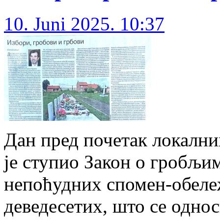
10. Juni 2025. 10:37
Дан пред почетак локалних
је ступио Закон о гробљи
непоћудних спомен-обележ
деведесетих, што се одно