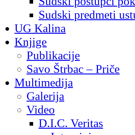
Sudski postupci pokr
Sudski predmeti ustu
UG Kalina
Knjige
Publikacije
Savo Štrbac – Priče
Multimedija
Galerija
Video
D.I.C. Veritas