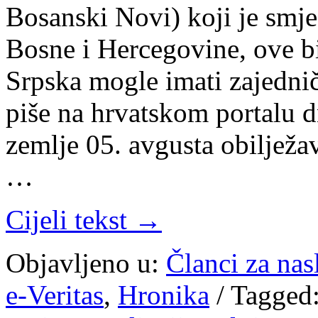
Bosanski Novi) koji je smje
Bosne i Hercegovine, ove bi
Srpska mogle imati zajedni
piše na hrvatskom portalu d
zemlje 05. avgusta obilježa
…
Cijeli tekst →
Objavljeno u:
Članci za na
e-Veritas
,
Hronika
/
Tagged