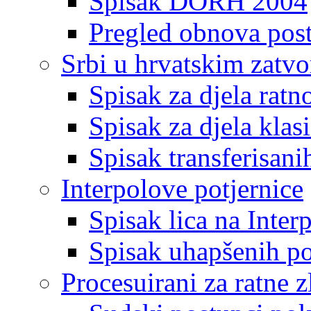
Spisak DORH 2004
Pregled obnova pos
Srbi u hrvatskim zatv
Spisak za djela ratn
Spisak za djela klas
Spisak transferisani
Interpolove potjernice
Spisak lica na Inte
Spisak uhapšenih po
Procesuirani za ratne z