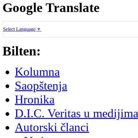
Google Translate
Select Language
▼
Bilten:
Kolumna
Saopštenja
Hronika
D.I.C. Veritas u medijim
Autorski članci