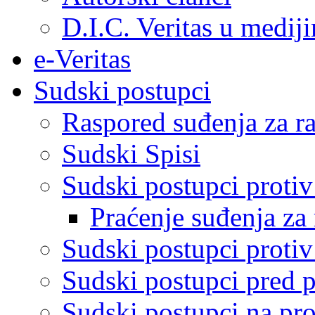
D.I.C. Veritas u medij
e-Veritas
Sudski postupci
Raspored suđenja za ra
Sudski Spisi
Sudski postupci proti
Praćenje suđenja za 
Sudski postupci proti
Sudski postupci pred 
Sudski postupci na pro