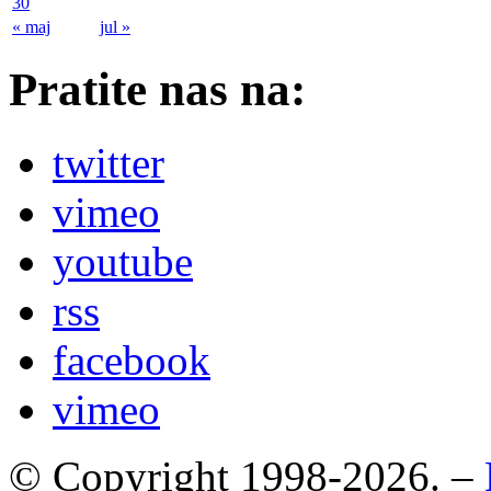
30
« maj
jul »
Pratite nas na:
twitter
vimeo
youtube
rss
facebook
vimeo
© Copyright 1998-2026. –