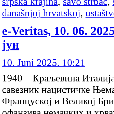
srpska krajina
,
savo štrbac
,
današnjoj hrvatskoj
,
ustašt
e-Veritas, 10. 06. 20
јун
10. Juni 2025. 10:21
1940 – Краљевина Италија
савезник нацистичке Њема
Француској и Великој Бри
офанзива немачких и хрва