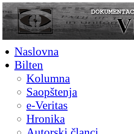
Naslovna
Bilten
Kolumna
Saopštenja
e-Veritas
Hronika
Autorski članci