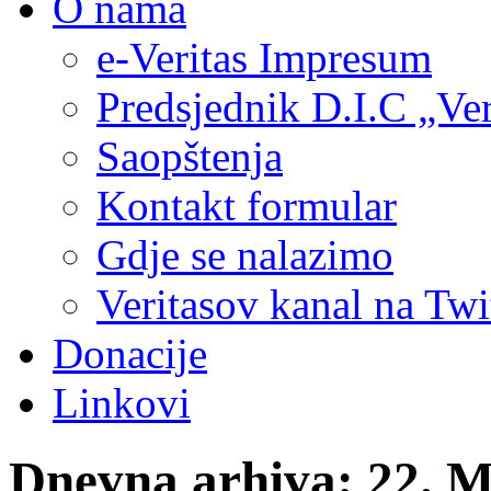
O nama
e-Veritas Impresum
Predsjednik D.I.C „Ver
Saopštenja
Kontakt formular
Gdje se nalazimo
Veritasov kanal na Twi
Donacije
Linkovi
Dnevna arhiva:
22. M