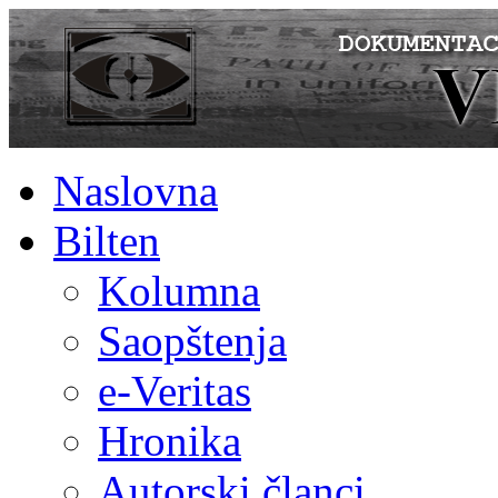
Naslovna
Bilten
Kolumna
Saopštenja
e-Veritas
Hronika
Autorski članci