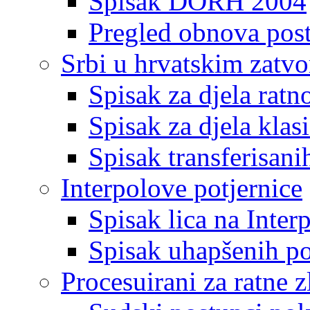
Spisak DORH 2004
Pregled obnova pos
Srbi u hrvatskim zatv
Spisak za djela ratn
Spisak za djela klas
Spisak transferisani
Interpolove potjernice
Spisak lica na Inte
Spisak uhapšenih po
Procesuirani za ratne z