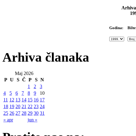
Arhiva
19
Bilte
Godina:
Arhiva članaka
Maj 2026
P
U
S
Č
P
S
N
1
2
3
4
5
6
7
8
9
10
11
12
13
14
15
16
17
18
19
20
21
22
23
24
25
26
27
28
29
30
31
« apr
jun »