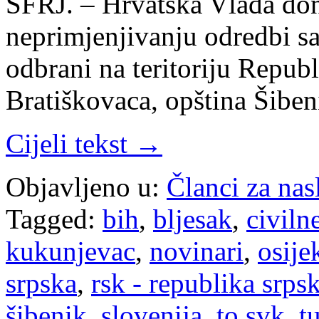
SFRJ. – Hrvatska Vlada don
neprimjenjivanju odredbi 
odbrani na teritoriju Republ
Bratiškovaca, opština Šibe
Cijeli tekst →
Objavljeno u:
Članci za na
Tagged:
bih
,
bljesak
,
civiln
kukunjevac
,
novinari
,
osije
srpska
,
rsk - republika srps
šibenik
,
slovenija
,
to svk
,
t