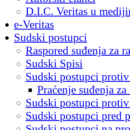
D.I.C. Veritas u medij
e-Veritas
Sudski postupci
Raspored suđenja za ra
Sudski Spisi
Sudski postupci proti
Praćenje suđenja za 
Sudski postupci proti
Sudski postupci pred 
Sudski postupci na pro