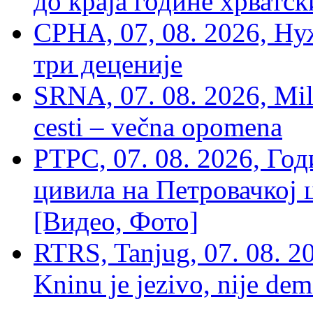
до краја године хрватс
СРНА, 07, 08. 2026, Ну
три деценије
SRNA, 07. 08. 2026, Mil
cesti – večna opomena
РТРС, 07. 08. 2026, Г
цивила на Петровачкој ц
[Видео, Фото]
RTRS, Tanjug, 07. 08. 2
Kninu je jezivo, nije dem