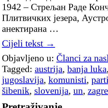
1942 – Стрељан Раде Конч
Плитвичких језера, Аустро
анектирана …
Cijeli tekst →
Objavljeno u:
Članci za na
Tagged:
austrija
,
banja luka
jugoslavija
,
komunisti
,
part
šibenik
,
slovenija
,
un
,
zagr
Pretraživanje