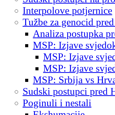
Interpolove potjernice
Tužbe za genocid pre
Analiza postupka p
MSP: Izjave svjedo
MSP: Izjave svje
MSP: Izjave svje
MSP: Srbija vs Hrva
Sudski postupci pred 
Poginuli i nestali
Ekshumacije