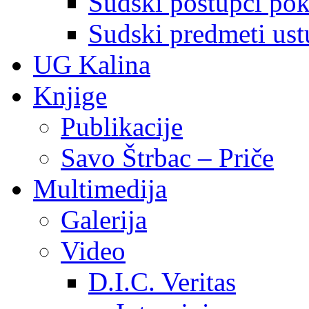
Sudski postupci pokr
Sudski predmeti ustu
UG Kalina
Knjige
Publikacije
Savo Štrbac – Priče
Multimedija
Galerija
Video
D.I.C. Veritas