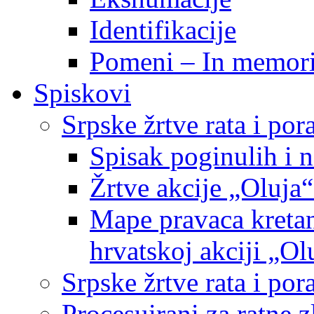
Identifikacije
Pomeni – In memor
Spiskovi
Srpske žrtve rata i po
Spisak poginulih i n
Žrtve akcije „Oluja“
Mape pravaca kretan
hrvatskoj akciji „Ol
Srpske žrtve rata i p
Procesuirani za ratne 