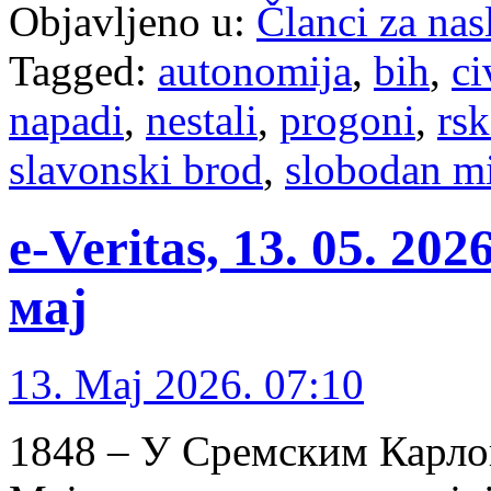
Objavljeno u:
Članci za na
Tagged:
autonomija
,
bih
,
ci
napadi
,
nestali
,
progoni
,
rsk
slavonski brod
,
slobodan mi
e-Veritas, 13. 05. 20
мај
13. Maj 2026. 07:10
1848 – У Сремским Карлов