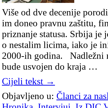
Više od dve decenije porodi
im doneo pravnu zaštitu, fi
priznanje statusa. Srbija je
o nestalim licima, iako je i
2000-ih godina. Nadležni n
bude usvojen do kraja …
Cijeli tekst →
Objavljeno u:
Članci za na
Hronika
,
Intervjui
,
Iz DIC V