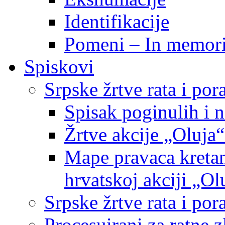
Identifikacije
Pomeni – In memor
Spiskovi
Srpske žrtve rata i po
Spisak poginulih i n
Žrtve akcije „Oluja“
Mape pravaca kretan
hrvatskoj akciji „Ol
Srpske žrtve rata i p
Procesuirani za ratne 