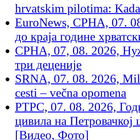
hrvatskim pilotima: Kada
EuroNews, СРНА, 07. 0
до краја године хрватс
СРНА, 07, 08. 2026, Ну
три деценије
SRNA, 07. 08. 2026, Mil
cesti – večna opomena
РТРС, 07. 08. 2026, Г
цивила на Петровачкој ц
[Видео, Фото]