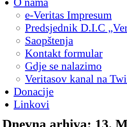
O nama
e-Veritas Impresum
Predsjednik D.I.C „Ver
Saopštenja
Kontakt formular
Gdje se nalazimo
Veritasov kanal na Twi
Donacije
Linkovi
Dnevna arhiva:
13. M