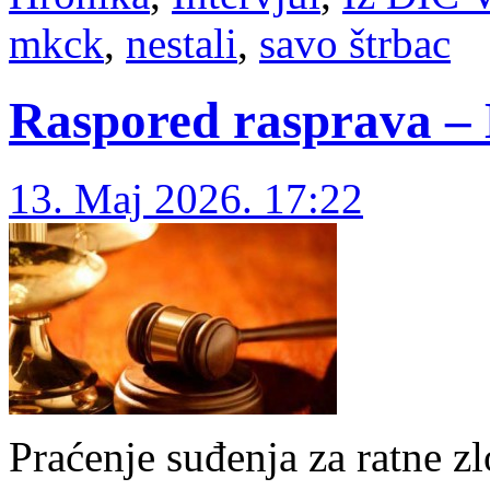
mkck
,
nestali
,
savo štrbac
Raspored rasprava –
13. Maj 2026. 17:22
Praćenje suđenja za ratne z