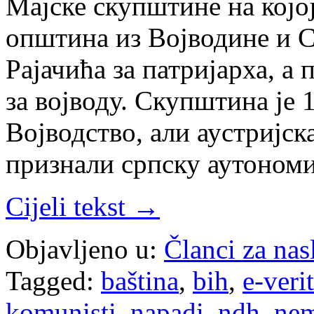
Мајске скупштине на којој
општина из Војводине и С
Рајачића за патријарха, 
за војводу. Скупштина је 
Војводство, али аустријск
признали српску аутономи
Cijeli tekst →
Objavljeno u:
Članci za na
Tagged:
baština
,
bih
,
e-veri
komunisti
,
napadi
,
ndh
,
ne