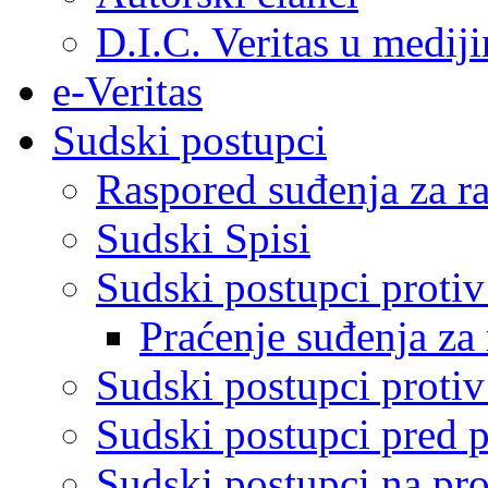
D.I.C. Veritas u medij
e-Veritas
Sudski postupci
Raspored suđenja za ra
Sudski Spisi
Sudski postupci proti
Praćenje suđenja za 
Sudski postupci proti
Sudski postupci pred 
Sudski postupci na pro