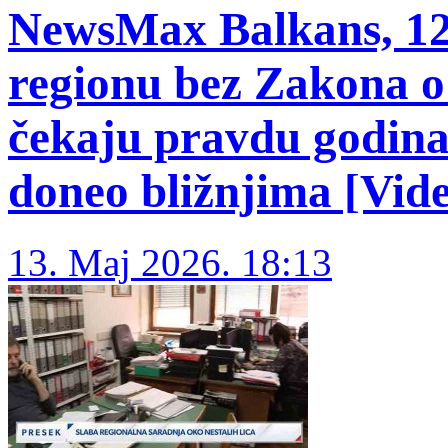
NewsMax Balkans, 12. 
regionu bez Zakona o
čekaju pravdu godina
doneo bližnjima [Vid
13. Maj 2026. 18:13