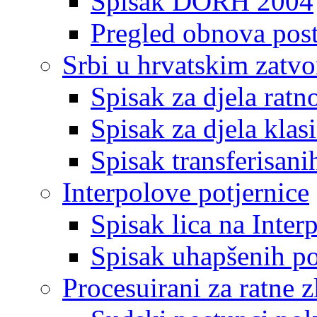
Spisak DORH 2004
Pregled obnova pos
Srbi u hrvatskim zatv
Spisak za djela ratn
Spisak za djela klas
Spisak transferisani
Interpolove potjernice
Spisak lica na Inte
Spisak uhapšenih po
Procesuirani za ratne z