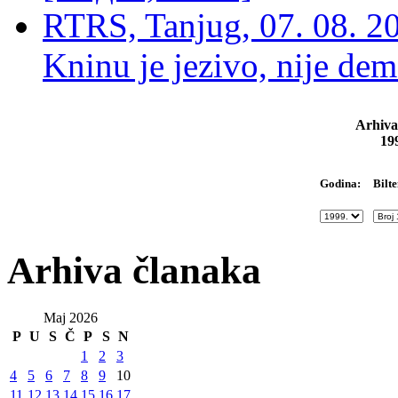
RTRS, Tanjug, 07. 08. 2
Kninu je jezivo, nije dem
Arhiva
19
Bilte
Godina:
Arhiva članaka
Maj 2026
P
U
S
Č
P
S
N
1
2
3
4
5
6
7
8
9
10
11
12
13
14
15
16
17