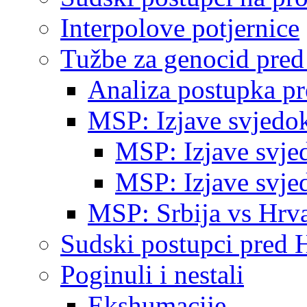
Interpolove potjernice
Tužbe za genocid pre
Analiza postupka p
MSP: Izjave svjedo
MSP: Izjave svje
MSP: Izjave svje
MSP: Srbija vs Hrva
Sudski postupci pred 
Poginuli i nestali
Ekshumacije