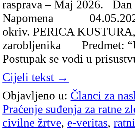
rasprava – Maj 2026. Dan 
Napomena 04.05.2026. 
okriv. PERICA KUSTURA, ra
zarobljenika Predmet: “Ub
Postupak se vodi u prisus
Cijeli tekst →
Objavljeno u:
Članci za na
Praćenje suđenja za ratne z
civilne žrtve
,
e-veritas
,
ratn