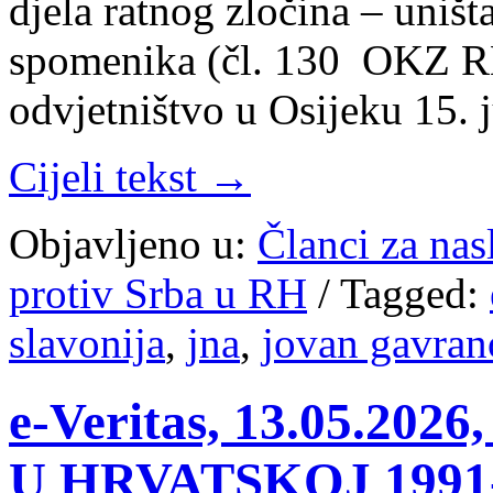
djela ratnog zločina – uništ
spomenika (čl. 130 OKZ R
odvjetništvo u Osijeku 15. 
Cijeli tekst →
Objavljeno u:
Članci za na
protiv Srba u RH
/
Tagged:
slavonija
,
jna
,
jovan gavran
e-Veritas, 13.05.2
U HRVATSKOJ 1991-1