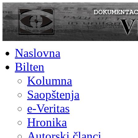
Naslovna
Bilten
Kolumna
Saopštenja
e-Veritas
Hronika
Autorski članci