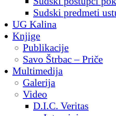
Sudski postupci pokr
Sudski predmeti ustu
UG Kalina
Knjige
Publikacije
Savo Štrbac – Priče
Multimedija
Galerija
Video
D.I.C. Veritas