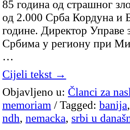
85 година од страшног зл
од 2.000 Срба Кордуна и Б
године. Директор Управе 
Србима у региону при Ми
…
Cijeli tekst →
Objavljeno u:
Članci za na
memoriam
/
Tagged:
banija
ndh
,
nemacka
,
srbi u današ