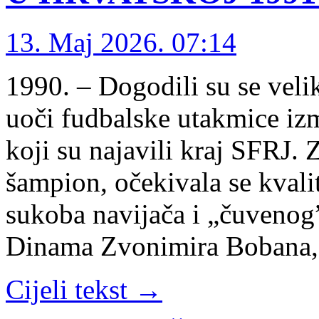
13. Maj 2026. 07:14
1990. – Dogodili su se veli
uoči fudbalske utakmice i
koji su najavili kraj SFRJ. 
šampion, očekivala se kvalit
sukoba navijača i „čuvenog”
Dinama Zvonimira Bobana,
Cijeli tekst →