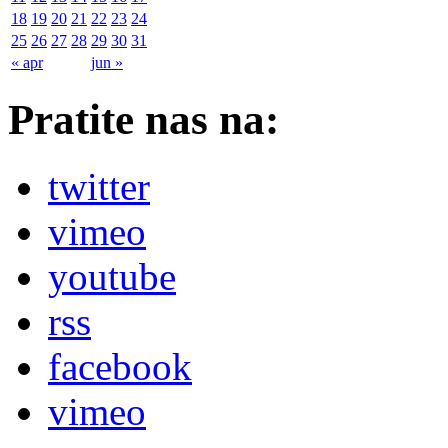
18
19
20
21
22
23
24
25
26
27
28
29
30
31
« apr
jun »
Pratite nas na:
twitter
vimeo
youtube
rss
facebook
vimeo