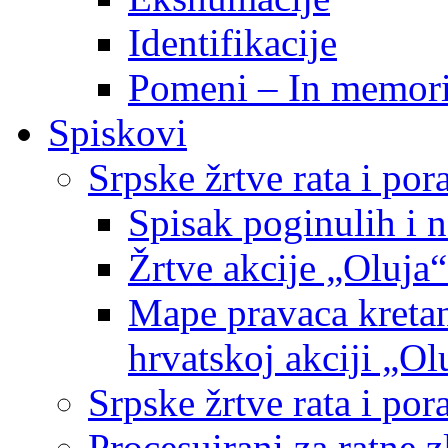
Identifikacije
Pomeni – In memor
Spiskovi
Srpske žrtve rata i po
Spisak poginulih i n
Žrtve akcije „Oluja“
Mape pravaca kretan
hrvatskoj akciji „Ol
Srpske žrtve rata i p
Procesuirani za ratne 