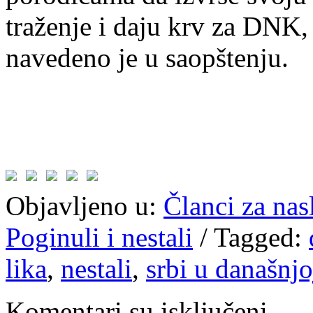
traženje i daju krv za DNK,
navedeno je u saopštenju.
Objavljeno u:
Članci za na
Poginuli i nestali
/
Tagged:
lika
,
nestali
,
srbi u današnjo
Komentari su isključeni.