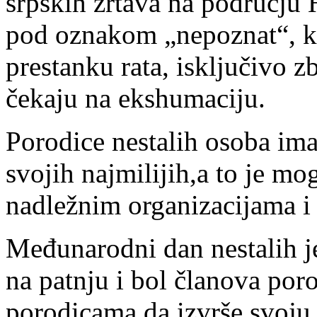
srpskih žrtava na području
pod oznakom „nepoznat“, koj
prestanku rata, isključivo z
čekaju na ekshumaciju.
Porodice nestalih osoba ima
svojih najmilijih,a to je m
nadležnim organizacijama i 
Međunarodni dan nestalih je 
na patnju i bol članova porod
porodicama da izvrše svoju