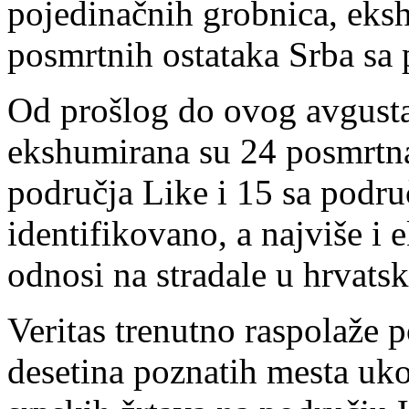
pojedinačnih grobnica, eks
posmrtnih ostataka Srba sa 
Od prošlog do ovog avgust
ekshumirana su 24 posmrtna 
područja Like i 15 sa podru
identifikovano, a najviše i 
odnosi na stradale u hrvatsko
Veritas trenutno raspolaže
desetina poznatih mesta uk