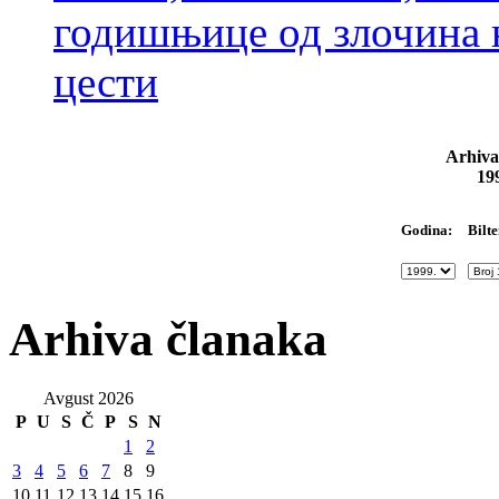
годишњице од злочина 
цести
Arhiva
19
Bilte
Godina:
Arhiva članaka
Avgust 2026
P
U
S
Č
P
S
N
1
2
3
4
5
6
7
8
9
10
11
12
13
14
15
16