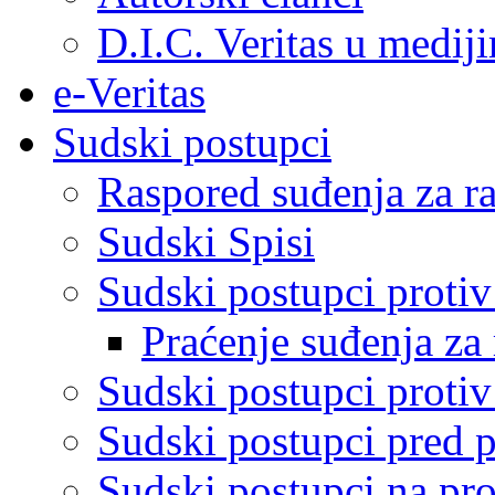
D.I.C. Veritas u medij
e-Veritas
Sudski postupci
Raspored suđenja za ra
Sudski Spisi
Sudski postupci proti
Praćenje suđenja za 
Sudski postupci proti
Sudski postupci pred 
Sudski postupci na pro