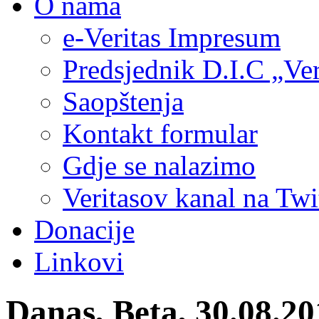
O nama
e-Veritas Impresum
Predsjednik D.I.C „Ver
Saopštenja
Kontakt formular
Gdje se nalazimo
Veritasov kanal na Twi
Donacije
Linkovi
Danas, Beta, 30.08.20