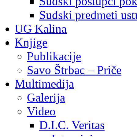
Sudski postupci pokr
Sudski predmeti ustu
UG Kalina
Knjige
Publikacije
Savo Štrbac – Priče
Multimedija
Galerija
Video
D.I.C. Veritas