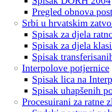
Spisak DORH 2004
Pregled obnova pos
Srbi u hrvatskim zatv
Spisak za djela ratn
Spisak za djela klas
Spisak transferisani
Interpolove potjernice
Spisak lica na Inte
Spisak uhapšenih po
Procesuirani za ratne z