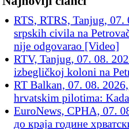
Najnoviji članci
RTS, RTRS, Tanjug, 07. 0
srpskih civila na Petrovač
nije odgovarao [Video]
RTV, Tanjug, 07. 08. 2026
izbegličkoj koloni na Pet
RT Balkan, 07. 08. 2026,
hrvatskim pilotima: Kada
EuroNews, СРНА, 07. 0
до краја године хрватс