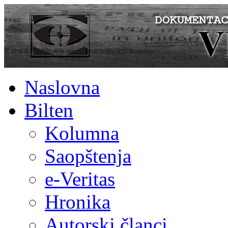
Naslovna
Bilten
Kolumna
Saopštenja
e-Veritas
Hronika
Autorski članci