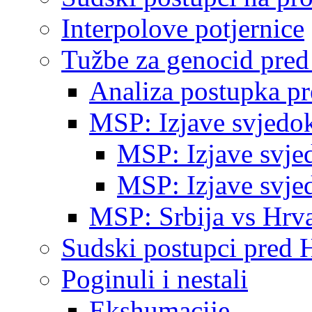
Interpolove potjernice
Tužbe za genocid pre
Analiza postupka p
MSP: Izjave svjedo
MSP: Izjave svje
MSP: Izjave svje
MSP: Srbija vs Hrva
Sudski postupci pred 
Poginuli i nestali
Ekshumacije