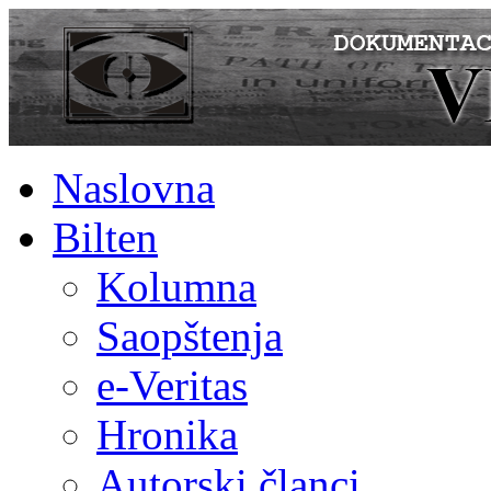
Naslovna
Bilten
Kolumna
Saopštenja
e-Veritas
Hronika
Autorski članci