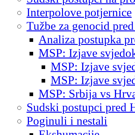
Interpolove potjernice
Tužbe za genocid pre
Analiza postupka p
MSP: Izjave svjedo
MSP: Izjave svje
MSP: Izjave svje
MSP: Srbija vs Hrva
Sudski postupci pred 
Poginuli i nestali
Ekshumacije