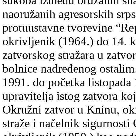
sukoba između oružanih sna
naoružanih agresorskih srps
protuustavne tvorevine “Re
okrivljenik (1964.) do 14. 
zatvorskog stražara u zatvo
bolnice nadređenog ostalim 
1991. do početka listopada 
upravitelja istog zatvora ko
Okružni zatvor u Kninu, ok
straže i načelnik sigurnost