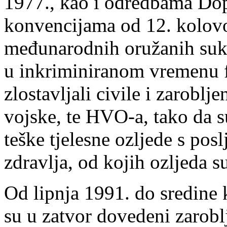
1977., kao i odredbama Do
konvencijama od 12. kolovoz
međunarodnih oružanih suko
u inkriminiranom vremenu fi
zlostavljali civile i zaroblj
vojske, te HVO-a, tako da su
teške tjelesne ozljede s po
zdravlja, od kojih ozljeda s
Od lipnja 1991. do sredine
su u zatvor dovedeni zaroblj