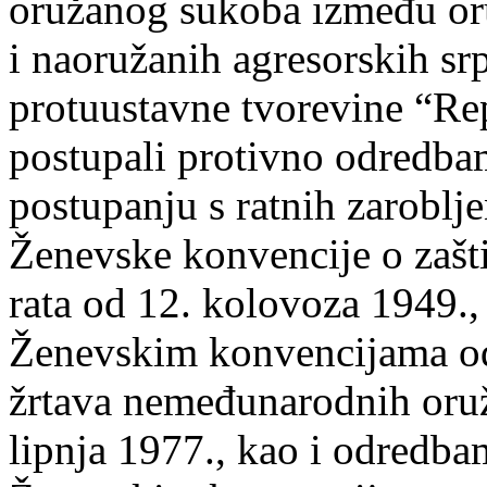
oružanog sukoba između or
i naoružanih agresorskih sr
protuustavne tvorevine “Re
postupali protivno odredb
postupanju s ratnih zaroblj
Ženevske konvencije o zašti
rata od 12. kolovoza 1949.
Ženevskim konvencijama od 
žrtava nemeđunarodnih oruž
lipnja 1977., kao i odredb