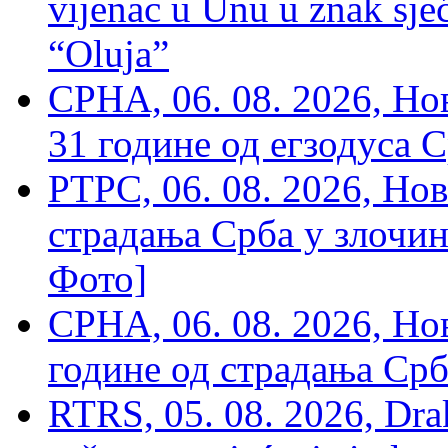
vijenac u Unu u znak sjeć
“Oluja”
СРНА, 06. 08. 2026, Н
31 године од егзодуса С
РТРС, 06. 08. 2026, Нов
страдања Срба у злочин
Фото]
СРНА, 06. 08. 2026, Н
године од страдања Срб
RTRS, 05. 08. 2026, Drak