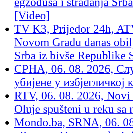
egzodusa i stradanja Srba
[Video]
TV K3, Prijedor 24h, ATV
Novom Gradu danas obilj
Srba iz bivše Republike 
СРНА, 06. 08. 2026, Сл
убијене у избјегличкој 
RTV, 06. 08. 2026, Novi 
Oluje spušteni u reku sa
Mondo.ba, SRNA, 06. 08