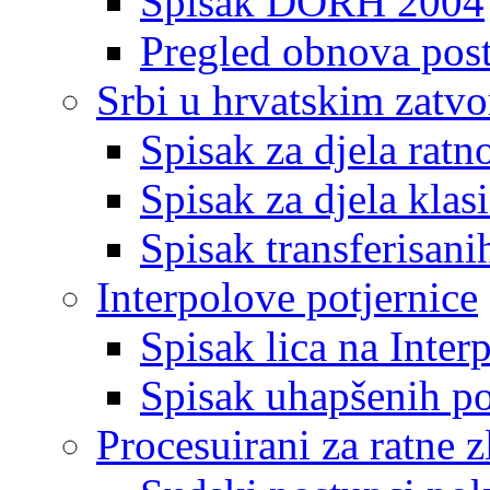
Spisak DORH 2004
Pregled obnova pos
Srbi u hrvatskim zatv
Spisak za djela ratn
Spisak za djela klas
Spisak transferisani
Interpolove potjernice
Spisak lica na Inte
Spisak uhapšenih po
Procesuirani za ratne z