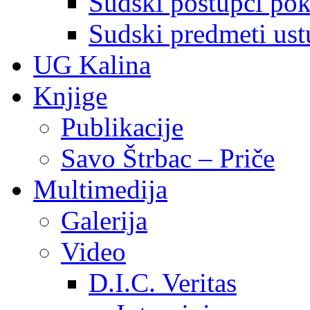
Sudski postupci pokr
Sudski predmeti ustu
UG Kalina
Knjige
Publikacije
Savo Štrbac – Priče
Multimedija
Galerija
Video
D.I.C. Veritas