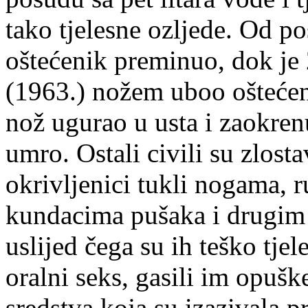
tako tjelesne ozljede. Od po
oštećenik preminuo, dok je 
(1963.) nožem uboo oštećen
nož ugurao u usta i zaokren
umro. Ostali civili su zlosta
okrivljenici tukli nogama,
kundacima pušaka i drugim 
uslijed čega su ih teško tjele
oralni seks, gasili im opušk
sredstva koja su izazivala p