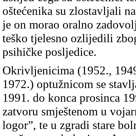
oštećenika su zlostavljali n
je on morao oralno zadovolj
teško tjelesno ozlijedili zbo
psihičke posljedice.
Okrivljenicima (1952., 1949
1972.) optužnicom se stavlja
1991. do konca prosinca 1
zatvoru smještenom u voja
logor”, te u zgradi stare bo