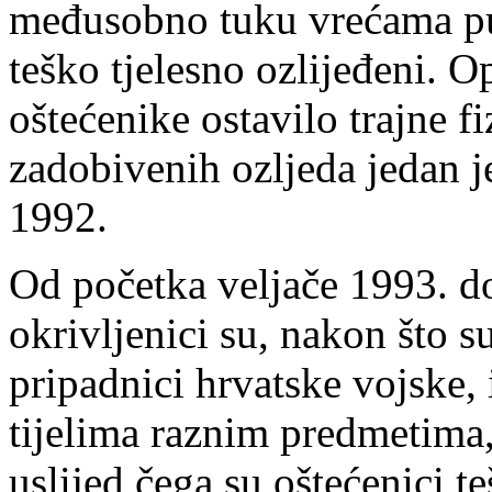
međusobno tuku vrećama pun
teško tjelesno ozlijeđeni. O
oštećenike ostavilo trajne fi
zadobivenih ozljeda jedan j
1992.
Od početka veljače 1993. d
okrivljenici su, nakon što s
pripadnici hrvatske vojske, 
tijelima raznim predmetima
uslijed čega su oštećenici t