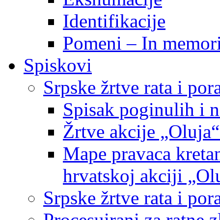
Identifikacije
Pomeni – In memor
Spiskovi
Srpske žrtve rata i po
Spisak poginulih i n
Žrtve akcije „Oluja“
Mape pravaca kretan
hrvatskoj akciji „Ol
Srpske žrtve rata i p
Procesuirani za ratne 