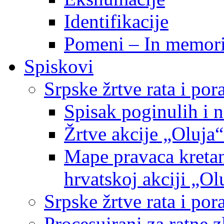
Identifikacije
Pomeni – In memor
Spiskovi
Srpske žrtve rata i po
Spisak poginulih i n
Žrtve akcije „Oluja“
Mape pravaca kretan
hrvatskoj akciji „Ol
Srpske žrtve rata i p
Procesuirani za ratne 