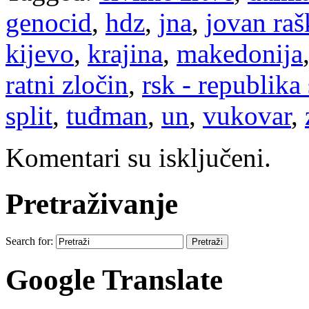
genocid
,
hdz
,
jna
,
jovan raš
kijevo
,
krajina
,
makedonija
ratni zločin
,
rsk - republika
split
,
tuđman
,
un
,
vukovar
,
Komentari su isključeni.
Pretraživanje
Search for:
Google Translate