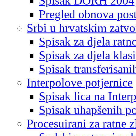
Spisak DORH 2004
Pregled obnova pos
Srbi u hrvatskim zatv
Spisak za djela ratn
Spisak za djela klas
Spisak transferisani
Interpolove potjernice
Spisak lica na Inte
Spisak uhapšenih po
Procesuirani za ratne z