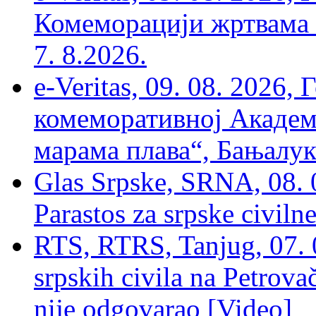
Комеморацији жртвама ’
7. 8.2026.
e-Veritas, 09. 08. 2026
комеморативној Академи
марама плава“, Бањалука
Glas Srpske, SRNA, 08. 0
Parastos za srpske civilne
RTS, RTRS, Tanjug, 07. 0
srpskih civila na Petrovač
nije odgovarao [Video]