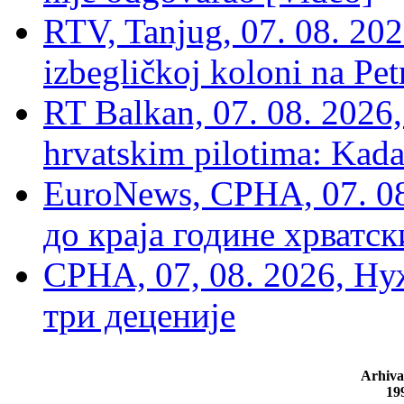
RTV, Tanjug, 07. 08. 2026
izbegličkoj koloni na Pet
RT Balkan, 07. 08. 2026,
hrvatskim pilotima: Kada
EuroNews, СРНА, 07. 0
до краја године хрватс
СРНА, 07, 08. 2026, Ну
три деценије
Arhiva
19