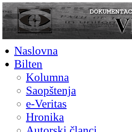
Naslovna
Bilten
Kolumna
Saopštenja
e-Veritas
Hronika
Autorski članci