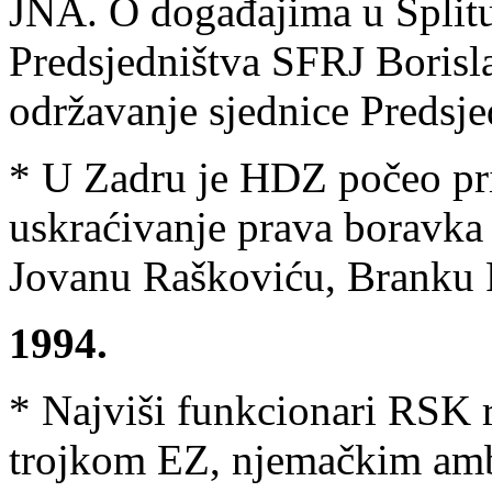
JNA. O događajima u Splitu
Predsjedništva SFRJ Borisla
održavanje sjednice Predsje
* U Zadru je HDZ počeo pri
uskraćivanje prava boravka
Jovanu Raškoviću, Branku 
1994.
* Najviši funkcionari RSK 
trojkom EZ, njemačkim am