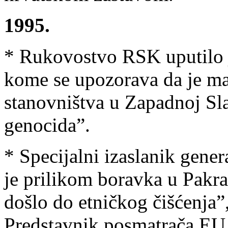
1995.
* Rukovostvo RSK uputilo j
kome se upozorava da je ma
stanovništva u Zapadnoj Sl
genocida”.
* Specijalni izaslanik gene
je prilikom boravka u Pakra
došlo do etničkog čišćenja”,
Predstavnik posmatrača EU G