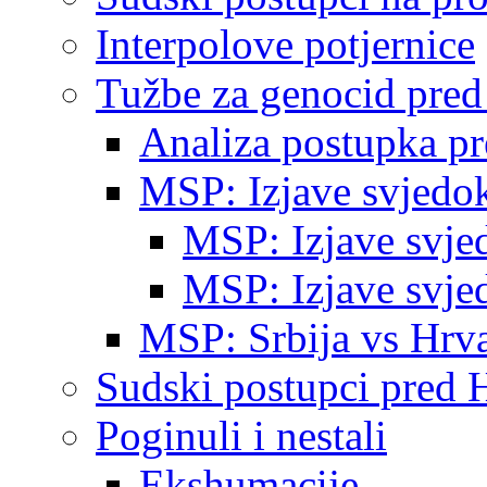
Interpolove potjernice
Tužbe za genocid pre
Analiza postupka p
MSP: Izjave svjedo
MSP: Izjave svje
MSP: Izjave svje
MSP: Srbija vs Hrva
Sudski postupci pred 
Poginuli i nestali
Ekshumacije