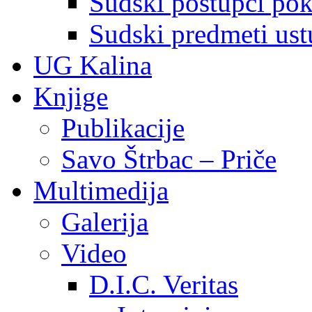
Sudski postupci pokr
Sudski predmeti ustu
UG Kalina
Knjige
Publikacije
Savo Štrbac – Priče
Multimedija
Galerija
Video
D.I.C. Veritas