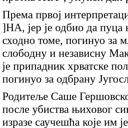
Према првој интерпретаци
]НА, јер је одбио да пуца 
сходно томе, погинуо за м
слободну и независну Маке
је припадник хрватске поли
погинуо за одбрану Југосл
Родитеље Саше Гершовског
после убиства њиховог си
изразе саучешћа које им ј