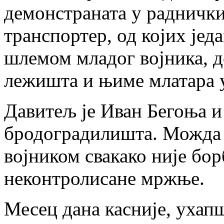
демонстраната у раднички
транспортер, од којих једа
шлемом младог војника, д
лежишта и њиме млатара 
Давитељ је Иван Бегоња и
бродоградилишта. Можда и
војником свакако није бор
неконтролисане мржње.
Месец дана касније, ухап