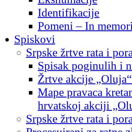
Identifikacije
Pomeni – In memor
Spiskovi
Srpske žrtve rata i po
Spisak poginulih i n
Žrtve akcije „Oluja“
Mape pravaca kretan
hrvatskoj akciji „Ol
Srpske žrtve rata i p
Procesuirani za ratne 