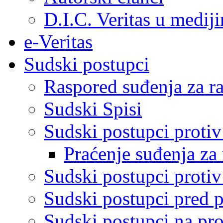
D.I.C. Veritas u medij
e-Veritas
Sudski postupci
Raspored suđenja za ra
Sudski Spisi
Sudski postupci proti
Praćenje suđenja za 
Sudski postupci proti
Sudski postupci pred 
Sudski postupci na pro