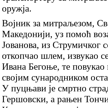
оружја.
Војник за митраљезом, Св
Македонији, уз помоћ воз
Јованова, из Струмичког с
откопчао шлем, извукао се
Ивана Бегоње, те повукао 
својим сународником оста
У пуцњави је смртно стр
Гершовски, а рањен Тончи