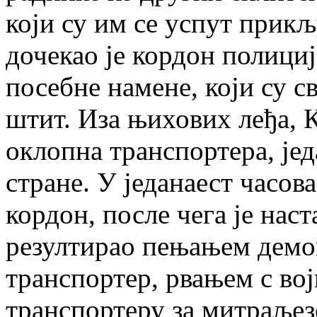
који су им се успут прик
дочекао је кордон полици
посебне намене, који су 
штит. Иза њихових леђа, 
оклопна транспортера, јед
стране. У једанаест часов
кордон, после чега је наст
резултирао пењањем демо
транспортер, рвањем с вој
транспортеру за митраљез