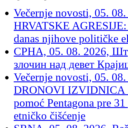
Večernje novosti, 05. 
HRVATSKE AGRESIJE: Hte
danas njihove političke e
СРНА, 05. 08. 2026, Шт
злочин над девет Крај
Večernje novosti, 05.
DRONOVI IZVIDNICA ZA
pomoć Pentagona pre 31
etničko čišćenje