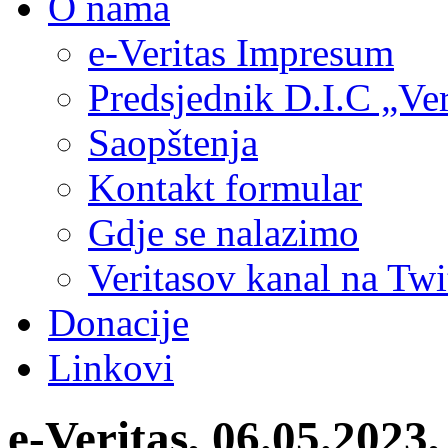
O nama
e-Veritas Impresum
Predsjednik D.I.C „Ver
Saopštenja
Kontakt formular
Gdje se nalazimo
Veritasov kanal na Twi
Donacije
Linkovi
e-Veritas, 06.05.202