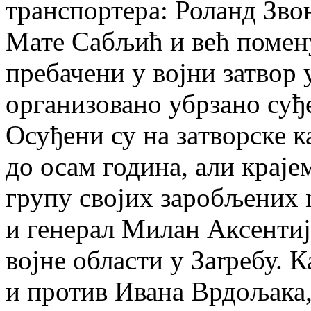
транспортера: Роланд Зво
Мате Сабљић и већ помен
пребачени у војни затвор у
организовано убрзано суђ
Осуђени су на затворске к
до осам година, али краје
групу својих заробљених 
и генерал Милан Аксентиј
војне области у Заrребу. 
и против Ивана Врдољака,