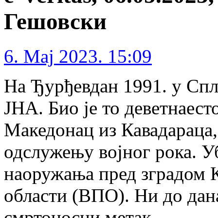
Гешовски
6. Maj 2023. 15:09
На Ђурђевдан 1991. у Спл
ЈНА. Био је то деветнае
Македонац из Кавадараца,
одслужењу војног рока. У
наоружања пред зградом 
области (ВПО). Ни до дана
смртоносни метак.