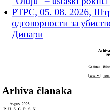
“Oluju” – ustaški poklič
РТРС, 05. 08. 2026, Шт
одговорности за убиств
Динари
Arhiva
19
Bilte
Godina:
Arhiva članaka
Avgust 2026
P
U
S
Č
P
S
N