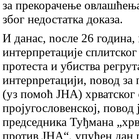
за прекорачење овлашћења 
због недостатка доказа.
И данас, nосле 26 година,
интерпретације сплитског
протеста и убиства регрут
интерnретацији, nовод за 
(уз помоћ ЈНА) хрватског 
пројугословенској, повод 
председника Туђмана „хрв
против ЈНА“, упућен дан 