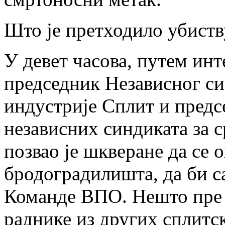
Што је претходило убиств
У девет часова, путем инт
председник Независног си
индустрије Сплит и предс
независних синдиката за
позвао је шкверане да се 
бродоградилишта, да би с
Команде ВПО. Нешто пре ј
раднике из других сплитск