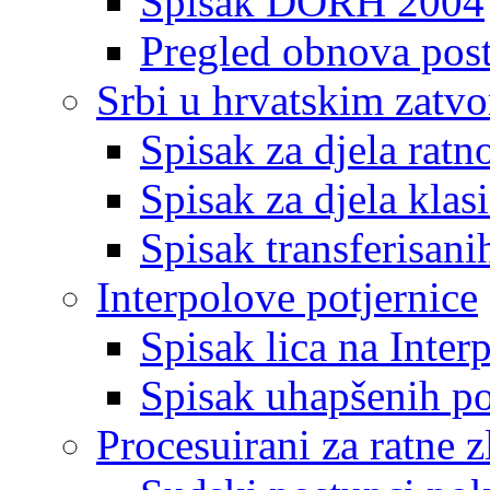
Spisak DORH 2004
Pregled obnova pos
Srbi u hrvatskim zatv
Spisak za djela ratn
Spisak za djela klas
Spisak transferisani
Interpolove potjernice
Spisak lica na Inte
Spisak uhapšenih po
Procesuirani za ratne z