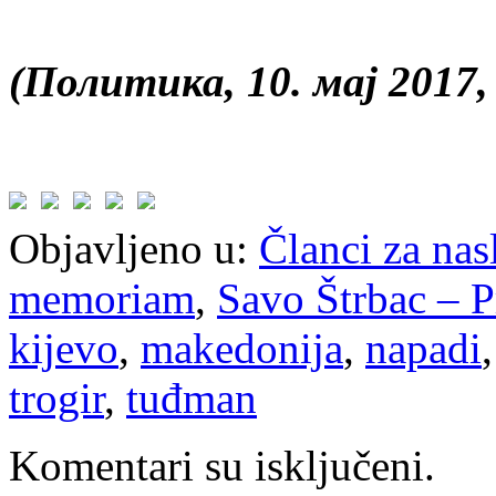
(Политика, 10. мај 2017
Objavljeno u:
Članci za na
memoriam
,
Savo Štrbac – P
kijevo
,
makedonija
,
napadi
trogir
,
tuđman
Komentari su isključeni.