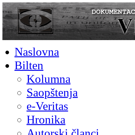
Naslovna
Bilten
Kolumna
Saopštenja
e-Veritas
Hronika
Autorski članci