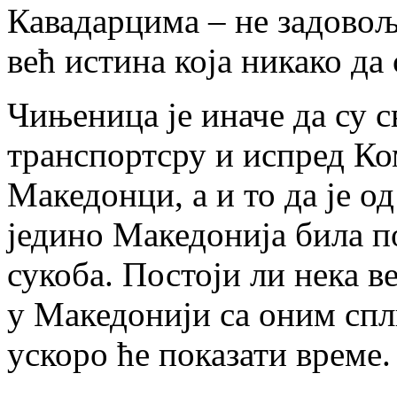
Кавадарцима – не задовољ
већ истина која никако да 
Чињеница је иначе да су с
транспортсру и испред К
Македонци, а и то да је 
једино Македонија била п
сукоба. Постоји ли нека 
у Македонији са оним спл
ускоро ће показати време.