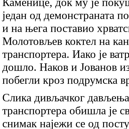
Каменице, док му је пок
један од демонстраната п
и на њега поставио хрватс
Молотовљев коктел на кан
транспортера. Иако је ватр
дошло. Наков и Јованов и
побегли кроз подрумска вр
Слика дивљачког дављења
транспортера обишла је све
снимак најежи се од пост