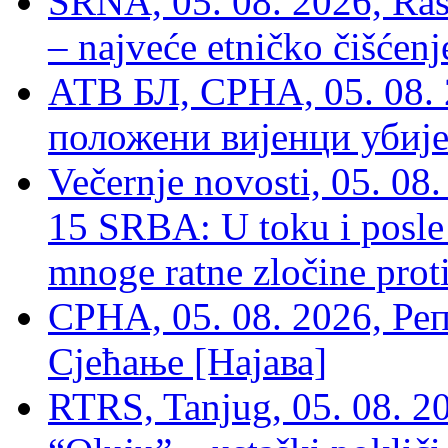
SRNA, 05. 08. 2026, Rašk
– najveće etničko čišćen
АТВ БЛ, СРНА, 05. 08. 
положени вијенци убиј
Večernje novosti, 05. 
15 SRBA: U toku i posle 
mnoge ratne zločine proti
СРНА, 05. 08. 2026, Ре
Сјећање [Најава]
RTRS, Tanjug, 05. 08. 20