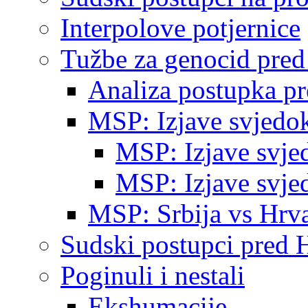
Interpolove potjernice
Tužbe za genocid pre
Analiza postupka p
MSP: Izjave svjedo
MSP: Izjave svje
MSP: Izjave svje
MSP: Srbija vs Hrva
Sudski postupci pred 
Poginuli i nestali
Ekshumacije