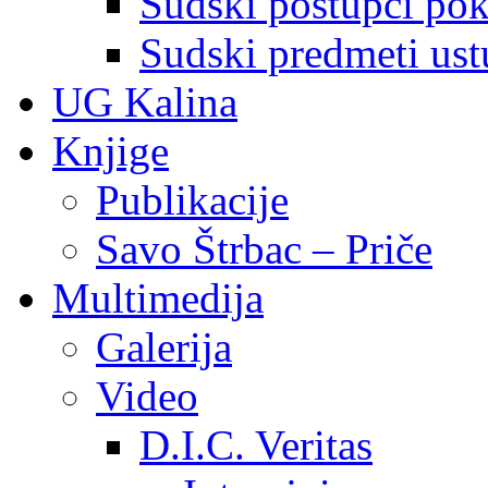
Sudski postupci pokr
Sudski predmeti ustu
UG Kalina
Knjige
Publikacije
Savo Štrbac – Priče
Multimedija
Galerija
Video
D.I.C. Veritas