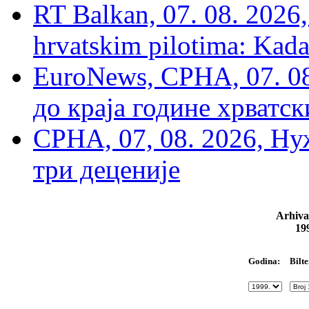
RT Balkan, 07. 08. 2026,
hrvatskim pilotima: Kada
EuroNews, СРНА, 07. 0
до краја године хрватс
СРНА, 07, 08. 2026, Ну
три деценије
Arhiva
19
Bilte
Godina: