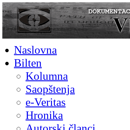
Naslovna
Bilten
Kolumna
Saopštenja
e-Veritas
Hronika
Autorski članci