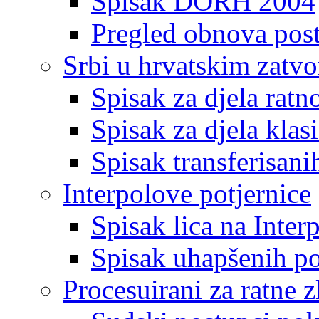
Spisak DORH 2004
Pregled obnova pos
Srbi u hrvatskim zatv
Spisak za djela ratn
Spisak za djela klas
Spisak transferisani
Interpolove potjernice
Spisak lica na Inte
Spisak uhapšenih po
Procesuirani za ratne z