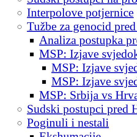
Interpolove potjernice
Tužbe za genocid pre
Analiza postupka p
MSP: Izjave svjedo
MSP: Izjave svje
MSP: Izjave svje
MSP: Srbija vs Hrva
Sudski postupci pred 
Poginuli i nestali
Ekshumacije