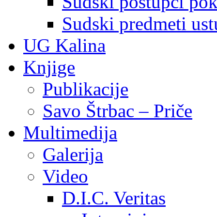
Sudski postupci pokr
Sudski predmeti ustu
UG Kalina
Knjige
Publikacije
Savo Štrbac – Priče
Multimedija
Galerija
Video
D.I.C. Veritas