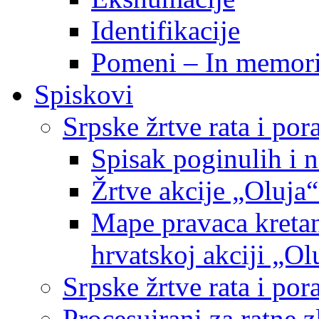
Identifikacije
Pomeni – In memor
Spiskovi
Srpske žrtve rata i po
Spisak poginulih i n
Žrtve akcije „Oluja“
Mape pravaca kretan
hrvatskoj akciji „Ol
Srpske žrtve rata i p
Procesuirani za ratne 