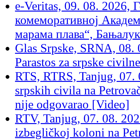
e-Veritas, 09. 08. 2026
комеморативној Академи
марама плава“, Бањалука
Glas Srpske, SRNA, 08. 0
Parastos za srpske civilne
RTS, RTRS, Tanjug, 07. 0
srpskih civila na Petrovač
nije odgovarao [Video]
RTV, Tanjug, 07. 08. 2026
izbegličkoj koloni na Pet