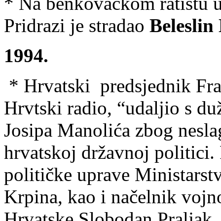
* Na benkovačkom ratištu u
Pridrazi je stradao
Beleslin
1994.
* Hrvatski predsjednik Fra
Hrvtski radio, “udaljio s d
Josipa Manolića zbog nesla
hrvatskoj državnoj politici.
političke uprave Ministars
Krpina, kao i načelnik vojn
Hrvatske Slobodan Praljak.