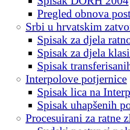
Spisak DORH 2004
Pregled obnova pos
Srbi u hrvatskim zatv
Spisak za djela ratn
Spisak za djela klas
Spisak transferisani
Interpolove potjernice
Spisak lica na Inte
Spisak uhapšenih po
Procesuirani za ratne z