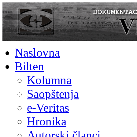
Naslovna
Bilten
Kolumna
Saopštenja
e-Veritas
Hronika
Autorski članci