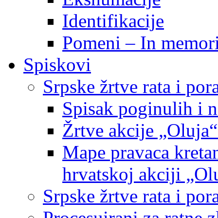
Identifikacije
Pomeni – In memor
Spiskovi
Srpske žrtve rata i po
Spisak poginulih i n
Žrtve akcije „Oluja“
Mape pravaca kretan
hrvatskoj akciji „Ol
Srpske žrtve rata i p
Procesuirani za ratne 