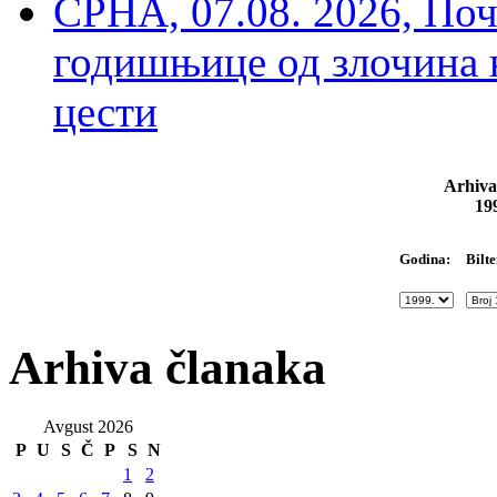
СРНА, 07.08. 2026, По
годишњице од злочина 
цести
Arhiva
19
Bilte
Godina:
Arhiva članaka
Avgust 2026
P
U
S
Č
P
S
N
1
2