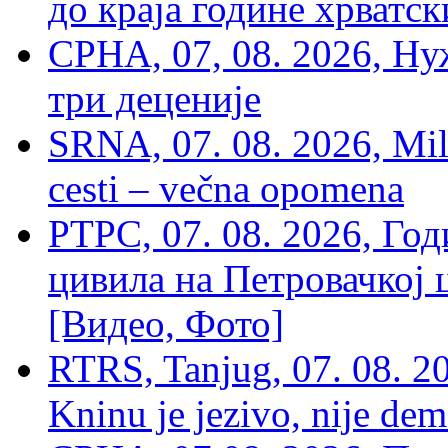
до краја године хрватс
СРНА, 07, 08. 2026, Ну
три деценије
SRNA, 07. 08. 2026, Mil
cesti – večna opomena
РТРС, 07. 08. 2026, Г
цивила на Петровачкој ц
[Видео, Фото]
RTRS, Tanjug, 07. 08. 2
Kninu je jezivo, nije dem