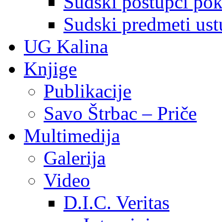
Sudski postupci pokr
Sudski predmeti ustu
UG Kalina
Knjige
Publikacije
Savo Štrbac – Priče
Multimedija
Galerija
Video
D.I.C. Veritas