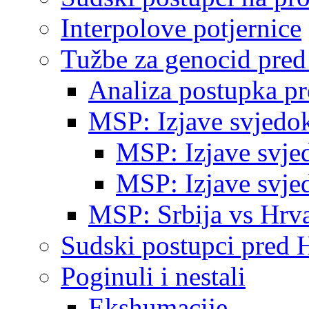
Interpolove potjernice
Tužbe za genocid pre
Analiza postupka p
MSP: Izjave svjedo
MSP: Izjave svje
MSP: Izjave svje
MSP: Srbija vs Hrva
Sudski postupci pred 
Poginuli i nestali
Ekshumacije