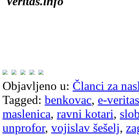
Veritas.info
Objavljeno u:
Članci za na
Tagged:
benkovac
,
e-verita
maslenica
,
ravni kotari
,
slo
unprofor
,
vojislav šešelj
,
za