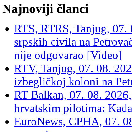
Najnoviji članci
RTS, RTRS, Tanjug, 07. 0
srpskih civila na Petrovač
nije odgovarao [Video]
RTV, Tanjug, 07. 08. 2026
izbegličkoj koloni na Pet
RT Balkan, 07. 08. 2026,
hrvatskim pilotima: Kada
EuroNews, СРНА, 07. 0