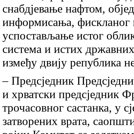
снабдјевање нафтом, обје
информисања, фискланог и
успостављање истог облик
система и истих државних
између двију република н
– Предсједник Предсједн
и хрватски предсједник Ф
трочасовног састанка, у 
затворених врата, саопшти