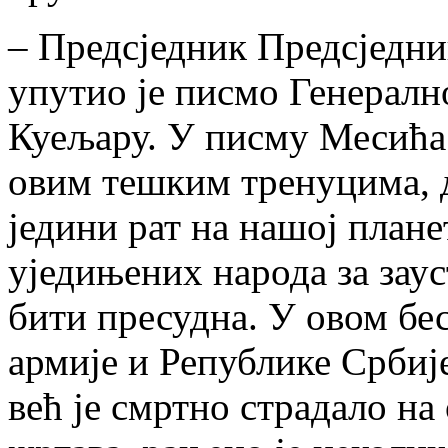
– Предсједник Предсједн
упутио је писмо Генералн
Куељару. У писму Месића 
овим тешким тренуцима, д
једини рат на нашој план
уједињених народа за за
бити пресудна. У овом бе
армије и Републике Србиј
већ је смртно страдало на