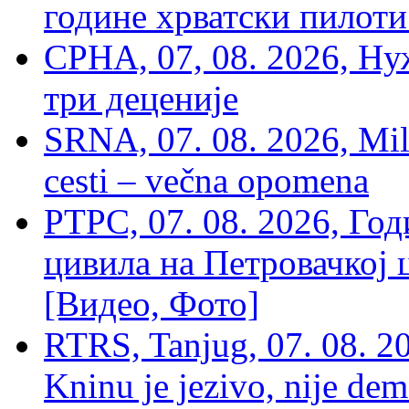
године хрватски пилоти
СРНА, 07, 08. 2026, Ну
три деценије
SRNA, 07. 08. 2026, Mil
cesti – večna opomena
РТРС, 07. 08. 2026, Г
цивила на Петровачкој ц
[Видео, Фото]
RTRS, Tanjug, 07. 08. 2
Kninu je jezivo, nije dem