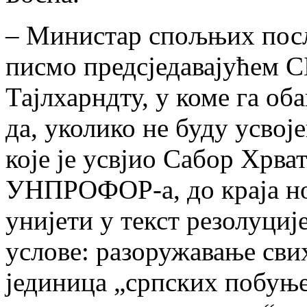
– Министар спољњих посл
писмо предсједавајућем 
Тајлхарндту, у коме га об
да, уколико не буду усвој
које је усвјио Сабор Хрва
УНПРОФОР-а, до краја нов
унијети у текст резолуциј
услове: разоружавање сви
јединица „српских побуњ