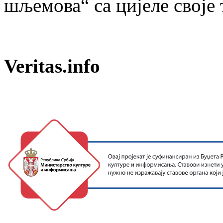
шљемова“ са цијеле своје 
Veritas.info