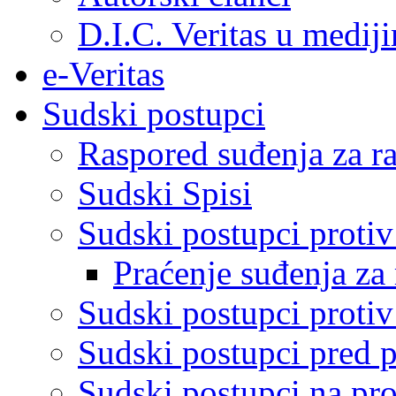
D.I.C. Veritas u medij
e-Veritas
Sudski postupci
Raspored suđenja za ra
Sudski Spisi
Sudski postupci proti
Praćenje suđenja za 
Sudski postupci proti
Sudski postupci pred 
Sudski postupci na pro