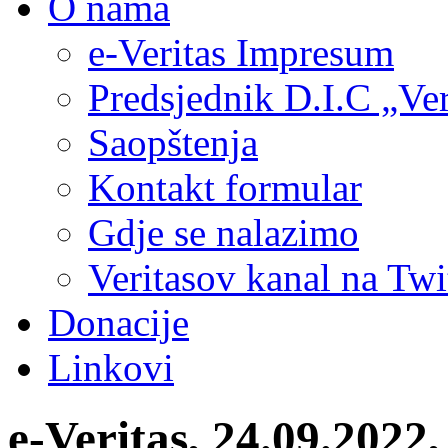
O nama
e-Veritas Impresum
Predsjednik D.I.C „Ver
Saopštenja
Kontakt formular
Gdje se nalazimo
Veritasov kanal na Twi
Donacije
Linkovi
e-Veritas, 24.09.2