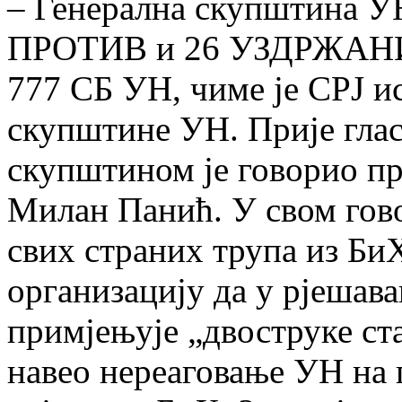
– Генерална скупштина УН
ПРОТИВ и 26 УЗДРЖАНИХ,
777 СБ УН, чиме је СРЈ и
скупштине УН. Прије гла
скупштином је говорио пр
Милан Панић. У свом гово
свих страних трупа из Би
организацију да у рјешава
примјењује „двоструке ста
навео нереаговање УН на 