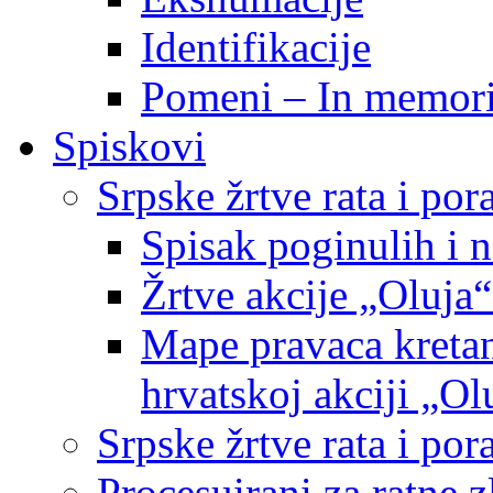
Identifikacije
Pomeni – In memor
Spiskovi
Srpske žrtve rata i po
Spisak poginulih i n
Žrtve akcije „Oluja“
Mape pravaca kretan
hrvatskoj akciji „Ol
Srpske žrtve rata i p
Procesuirani za ratne 