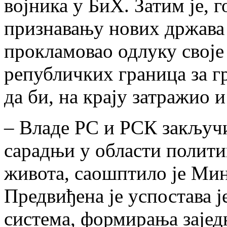
војника у БиХ. Затим је, 
признавању нових држава
прокламовао одлуку свој
републичких граница за г
да би, на крају затражио 
– Владе РС и РСК закључи
сарадњи у области полити
живота, саошптило је Ми
Предвиђена је успостава 
система, формирања заједн