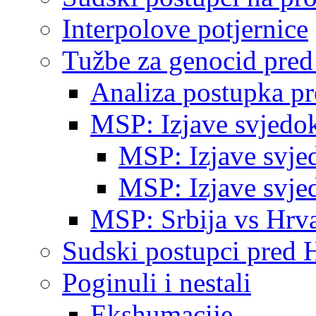
Interpolove potjernice
Tužbe za genocid pre
Analiza postupka p
MSP: Izjave svjedo
MSP: Izjave svje
MSP: Izjave svje
MSP: Srbija vs Hrva
Sudski postupci pred 
Poginuli i nestali
Ekshumacije