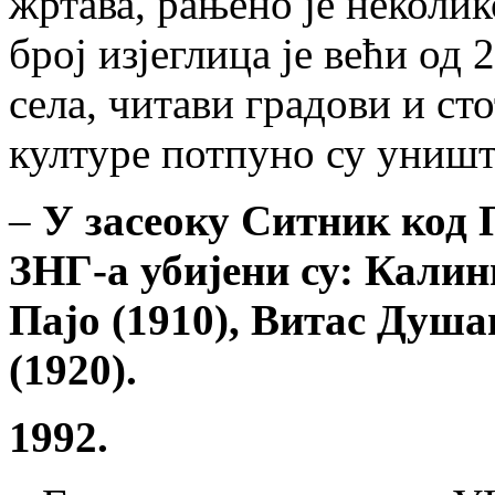
жртава, рањено је неколик
број изјеглица је већи од
села, читави градови и с
културе потпуно су уништ
–
У засеоку Ситник код
ЗНГ-а убијени су: Калин
Пајо (1910), Витас Душа
(1920).
1992.