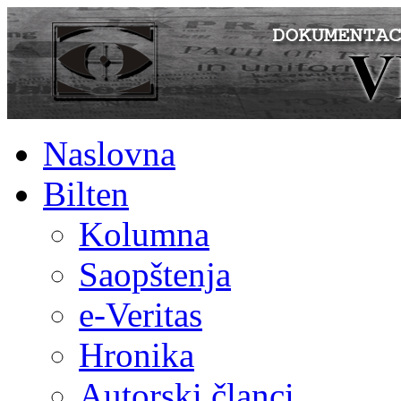
Naslovna
Bilten
Kolumna
Saopštenja
e-Veritas
Hronika
Autorski članci