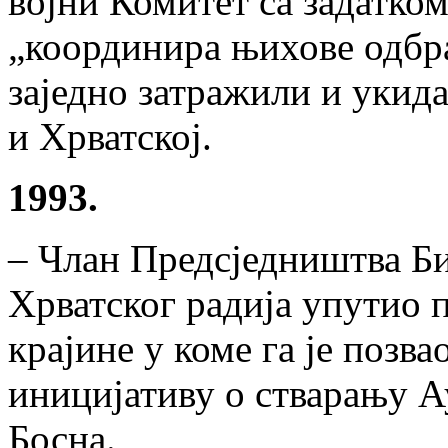
војни Комитет са задатком
„координира њихове одбра
заједно затражили и укид
и Хрватској.
1993.
– Члан Предсједништва Б
Хрватског радија упутио 
крајине у коме га је позв
иницијативу о стварању 
Босна.