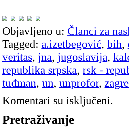
Objavljeno u:
Članci za na
Tagged:
a.izetbegović
,
bih
,
veritas
,
jna
,
jugoslavija
,
kal
republika srpska
,
rsk - repu
tuđman
,
un
,
unprofor
,
zagr
Komentari su isključeni.
Pretraživanje