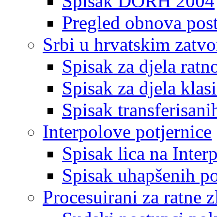
Spisak DORH 2004
Pregled obnova pos
Srbi u hrvatskim zatv
Spisak za djela ratn
Spisak za djela klas
Spisak transferisani
Interpolove potjernice
Spisak lica na Inte
Spisak uhapšenih po
Procesuirani za ratne z