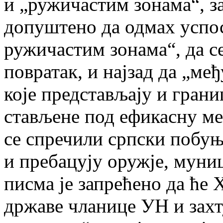
и „ружичастим зонама“, з
допуштено да одмах успос
ружичастим зонама“, да с
повратак, и најзад да „ме
које представљају и гран
стављене под ефикасну ме
се спречили српски побуњ
и пребацују оружје, муниц
писма је запрећено да ће 
државе чланице УН и захт