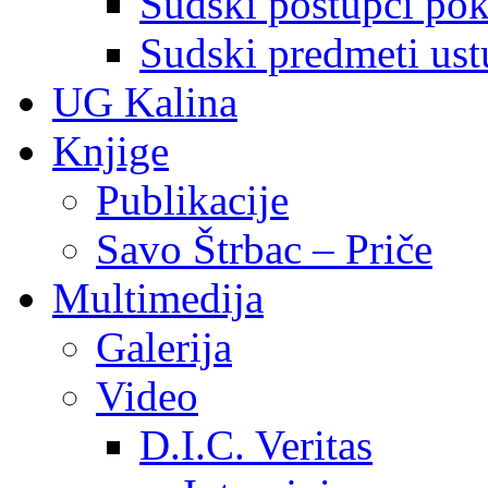
Sudski postupci pokr
Sudski predmeti ustu
UG Kalina
Knjige
Publikacije
Savo Štrbac – Priče
Multimedija
Galerija
Video
D.I.C. Veritas