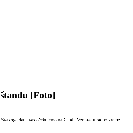
 štandu [Foto]
ma. Svakoga dana vas očekujemo na štandu Veritasa u radno vreme