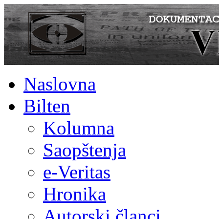
Naslovna
Bilten
Kolumna
Saopštenja
e-Veritas
Hronika
Autorski članci