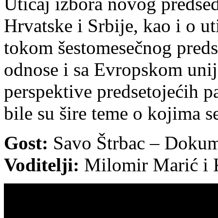
Uticaj izbora novog predse
Hrvatske i Srbije, kao i o 
tokom šestomesečnog predse
odnose i sa Evropskom unij
perspektive predsetojećih p
bile su šire teme o kojima s
Gost:
Savo Štrbac – Dokume
Voditelji:
Milomir Marić i 