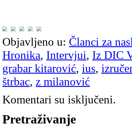
Objavljeno u:
Članci za na
Hronika
,
Intervjui
,
Iz DIC V
grabar kitarović
,
ius
,
izruče
štrbac
,
z milanović
Komentari su isključeni.
Pretraživanje