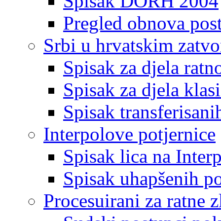
Spisak DORH 2004
Pregled obnova pos
Srbi u hrvatskim zatv
Spisak za djela ratn
Spisak za djela klas
Spisak transferisani
Interpolove potjernice
Spisak lica na Inte
Spisak uhapšenih po
Procesuirani za ratne z