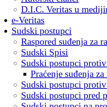
D.I.C. Veritas u medij
e-Veritas
Sudski postupci
Raspored suđenja za ra
Sudski Spisi
Sudski postupci proti
Praćenje suđenja za 
Sudski postupci proti
Sudski postupci pred 
Sudski postupci na pro