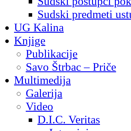
Sudski postupci pokr
Sudski predmeti ustu
UG Kalina
Knjige
Publikacije
Savo Štrbac – Priče
Multimedija
Galerija
Video
D.I.C. Veritas