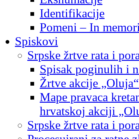
Identifikacije
Pomeni – In memor
Spiskovi
Srpske žrtve rata i po
Spisak poginulih i n
Žrtve akcije „Oluja“
Mape pravaca kretan
hrvatskoj akciji „Ol
Srpske žrtve rata i p
Procesuirani za ratne 