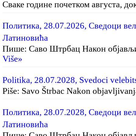
Сваке године почетком августа, до
Политика, 28.07.2026, Сведоци вел
Латиновића
Пише: Саво Штрбац На­кон об­ја­вљи­в
Više»
Politika, 28.07.2028, Svedoci velebit
Piše: Savo Štrbac Na­kon ob­ja­vlji­va­nja
Политика, 28.07.2028, Сведоци вел
Латиновића
Пише: Саво Штрбац Након објављ