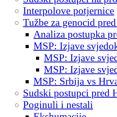
Interpolove potjernice
Tužbe za genocid pre
Analiza postupka p
MSP: Izjave svjedo
MSP: Izjave svje
MSP: Izjave svje
MSP: Srbija vs Hrva
Sudski postupci pred 
Poginuli i nestali
Ekshumacije