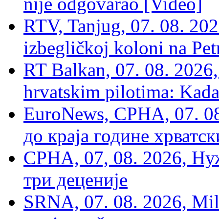
nije odgovarao [Video]
RTV, Tanjug, 07. 08. 2026
izbegličkoj koloni na Pet
RT Balkan, 07. 08. 2026,
hrvatskim pilotima: Kada
EuroNews, СРНА, 07. 0
до краја године хрватс
СРНА, 07, 08. 2026, Ну
три деценије
SRNA, 07. 08. 2026, Mil